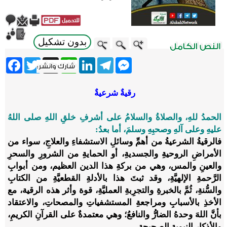
بدون تشكيل
ebook
Twitter
WhatsApp
X
LinkedIn
Telegram
Messenger
رقيةٌ شرعيةٌ
الحمدُ للهِ، والصلاةُ والسلامُ على أشرفِ خلقِ اللهِ صلى اللهُ
عليهِ وعلى آلهِ وصحبِهِ وسلمَ، أما بعدُ:
فالرقيةُ الشرعيةُ من أهمِّ وسائلِ الاستشفاءِ والعلاجِ، سواء من
الأمراضِ الروحيةِ والجسديةِ، أو الحمايةِ من الشرورِ والسحرِ
والعينِ والمس، وهي من بركةِ هذا الدين العظيم، ومن أبوابِ
الرَّحمةِ الإلهيَّةِ، وقد ثبتَ هذا بالأدلةِ القطعيَّةِ من الكتابِ
والسُّنةِ، ثُمَّ بالخبرةِ والتجرِبةِ العمليَّةِ، قوة وأثر هذه الرقية، مع
الأخذِ بالأسبابِ ومراجعةِ المستشفياتِ والمصحاتِ، والاعتقاد
بأنَّ اللهَ وحدهُ الضارُّ والنافعُ؛ وهي معتمدةٌ على القرآنِ الكريمِ،
والأذكارِ النبويةِ الصحيحةِ.