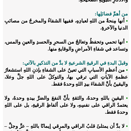
من أهمِّ فضائلِها:
•
أنها مِنحةٌ من اللهِ لعبادِهِ، ففيها الشفاءُ والمخرجُ من مصائبِ
الدنيا والآخرةِ.
•
أنها تحمي وتحفظُ وتعالجُ من السحرِ والحسدِ والعينِ والمس،
وتساعد في شفاءِ الأمراضِ والوقايةِ منها.
وقبلَ البدءِ في الرقيةِ الشرعيةِ لا بدَّ من التذكيرِ بالآتي
:
•
من أعظمِ الأسبابِ التي تعينُ على الشفاءِ بإذنِ اللهِ استشعارُ
عظمةِ الآياتِ التي ترقي بها، والتوكلُ على اللهِ جلَّ وعلا،
واليقينُ بأنَّ الشفاءَ بيدِ اللهِ وحدهُ فقط.
•
اليقينِ باللهِ وحدهُ، والثقةِ بأنَّ النفعَ والضرَّ بيدهِ وحدهُ، ولا
يعتمدُ الراقي على نفسِهِ، ولا على ألفاظِ الرقيةِ، بل على اللهِ
وحدهُ فقط.
•
لا بدَّ أن يمتلئَ قلبُ الراقي والمرقي إيمانًا باللهِ – عزَّ وجلَّ –