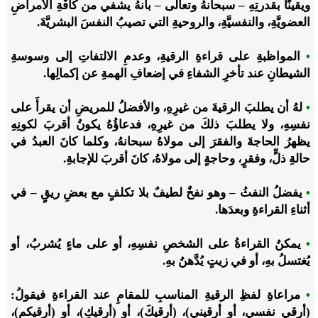
ويقينًا بقدرتِهِ – سبحانهُ وتعالى – بأنهُ يشفي من كافَّةِ الأمراضِ
العضويَّةِ، والنفسيَّةِ، والروحيةِ التي تصيبُ النفسَ البشريَّةَ.
•
المواظبةِ على قراءةِ الرقيةِ، وعدمِ الالتفاتِ إلى وسوسةِ
الشيطانِ عند تأخرِ الشفاءِ في إضعافِ الهمةِ عن إكمالِها.
•
لهُ أن يطلبَ الرقيةَ من غيرِهِ، والأفضلُ للمريضِ أن يقرأَ على
نفسِهِ، ولا يطلبَ ذلكَ من غيرِهِ، فدعاؤُهُ يكونُ أقربَ لكونِهِ
يظهرُ الحاجةَ والفقرَ إلى مولاهُ سبحانهُ، وكلما كانَ العبدُ في
حالةِ ذلٍّ، وفقرٍ، وحاجةٍ إلى مولاهُ، كانَ أقربَ للإجابةِ.
•
يفضلُ النفثُ – وهو نفخٌ لطيفٌ بلا تكلفٍ مع بعضِ ريقٍ – في
أثناءِ القراءةِ وبعدَها.
•
يمكنُ القراءةُ على الشخصِ نفسِهِ، أو على ماءٍ يُشربُ، أو
يُغتسلُ بهِ، أو في زيتٍ يُدَّهنُ بهِ.
•
مراعاةِ لفظِ الرقيةِ المناسبِ للمقامِ عند القراءةِ فيقولُ:
(أرقي نفسي، أو أرقيني)، (أرقيكَ)، أو (أرقيكِ)، أو (أرقيكم)،