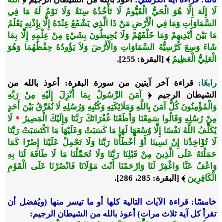
لَا إِلَهَ إِلَّا هُوَ الْحَيُّ الْقَيُّومُ لَا تَأْخُذُهُ سِنَةٌ وَلَا نَوْمٌ لَهُ مَا فِي
السَّمَاوَاتِ وَمَا فِي الْأَرْضِ مَنْ ذَا الَّذِي يَشْفَعُ عِنْدَهُ إِلَّا بِإِذْنِهِ يَعْلَمُ
مَا بَيْنَ أَيْدِيهِمْ وَمَا خَلْفَهُمْ وَلَا يُحِيطُونَ بِشَيْءٍ مِنْ عِلْمِهِ إِلَّا بِمَا
شَاءَ وَسِعَ كُرْسِيُّهُ السَّمَاوَاتِ وَالْأَرْضَ وَلاَ يَؤُودُهُ حِفْظُهُمَا وَهُوَ
الْعَلِيُّ الْعَظِيمُ
﴾ [البقرة: 255].
رابعًا:
قراءة آخر آيتين من سورة البقرة: أعوذ بالله من
الشيطان الرجيم ﴿
آمَنَ الرَّسُولُ بِمَا أُنْزِلَ إِلَيْهِ مِنْ رَبِّهِ
وَالْمُؤْمِنُونَ كُلٌّ آمَنَ بِاللَّهِ وَمَلَائِكَتِهِ وَكُتُبِهِ وَرُسُلِهِ لَا نُفَرِّقُ بَيْنَ أَحَدٍ
مِنْ رُسُلِهِ وَقَالُوا سَمِعْنَا وَأَطَعْنَا غُفْرَانَكَ رَبَّنَا وَإِلَيْكَ الْمَصِيرُ
*
لَا
يُكَلِّفُ اللَّهُ نَفْسًا إِلَّا وُسْعَهَا لَهَا مَا كَسَبَتْ وَعَلَيْهَا مَا اكْتَسَبَتْ رَبَّنَا
لَا تُؤَاخِذْنَا إِنْ نَسِينَا أَوْ أَخْطَأْنَا رَبَّنَا وَلَا تَحْمِلْ عَلَيْنَا إِصْرًا كَمَا
حَمَلْتَهُ عَلَى الَّذِينَ مِنْ قَبْلِنَا رَبَّنَا وَلَا تُحَمِّلْنَا مَا لَا طَاقَةَ لَنَا بِهِ
وَاعْفُ عَنَّا وَاغْفِرْ لَنَا وَارْحَمْنَا أَنْتَ مَوْلَانَا فَانْصُرْنَا عَلَى الْقَوْمِ
الْكَافِرِينَ
﴾ [البقرة: 285، 286].
خامسًا:
قراءة الآيات التالية كلها أو ما تيسر منها
(ويُفضل أن
تقرأ كل آية ثلاث مرات) أعوذ بالله من الشيطان الرجيم: