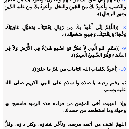
والكسلِ، وأعوذُ بكَ منَ الجُبنِ والبخلِ، وأعوذُ بكَ مِن غلبةِ الدَّينِ
وقهرِ الرجالِ)).
8-
((اللَّهُمَّ إنِّي أَعُوذُ بكَ مِن زَوَالِ نِعْمَتِكَ، وَتَحَوُّلِ عَافِيَتِكَ،
وَفُجَاءَةِ نِقْمَتِكَ، وَجَمِيعِ سَخَطِك)).
9-
((بِسْمِ اللهِ الَّذِي لاَ يَضُرُّ مَعَ اسْمِهِ شَيْءٌ فِي الأْرْضِ وَلاَ فِي
السَّمَاءِ وَهُوَ السَّمِيعُ الْعَلِيمُ)).
10-
(أعوذُ بكلماتِ الله التاماتِ من شرِّ ما خلقَ)
)
.
ثم يختم رقيته بالصلاة والسلام على النبي الكريم صلى الله
عليه وسلم.
وإذا انتهيت أخي المؤمن من قراءة هذه الرقية فامسح بها
وجهك وما استطعت من جسدك.
اللهمَّ اشف من أتعبه مرضه، وتأخَّر شفاؤه، وكثر داؤه، وقلَّ