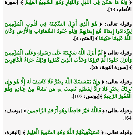
﴿
وَلَهُ مَا سَكَنَ فِي اللَّيْلِ وَالنَّهَارِ وَهُوَ السَّمِيعُ الْعَلِيمُ
﴾ [
سورة
الأنعام
: 13]
.
وقوله تعالى: ﴿
هُوَ الَّذِي أَنزَلَ السَّكِينَةَ فِي قُلُوبِ الْمُؤْمِنِينَ
لِيَزْدَادُوا إِيمَانًا مَّعَ إِيمَانِهِمْ وَلِلَّهِ جُنُودُ السَّمَاوَاتِ وَالْأَرْضِ وَكَانَ
اللَّهُ عَلِيمًا حَكِيمًا
﴾ [
الفتح
: 4].
وقوله تعالى ﴿
ثُمَّ أَنزَلَ اللَّهُ سَكِينَتَهُ عَلَى رَسُولِهِ وَعَلَى الْمُؤْمِنِينَ
وَأَنزَلَ جُنُودًا لَّمْ تَرَوْهَا وَعَذَّبَ الَّذِينَ كَفَرُوا وَذَلِكَ جَزَاءُ الْكَافِرِينَ
﴾ [
سورة التوبة
: 26].
وقوله تعالى: ﴿
وَإِنْ يَمْسَسْكَ اللَّهُ بِضُرٍّ فَلَا كَاشِفَ لَهُ إِلَّا هُوَ وَإِن
يُرِدْكَ بِخَيْرٍ فَلَا رَادَّ لِفَضْلِهِ يُصِيبُ بِهِ مَن يَشَاءُ مِنْ عِبَادِهِ وَهُوَ
الْغَفُورُ الرَّحِيمُ
﴾[
يونس
: 107]
.
وقوله تعالى: ﴿
فَاللَّهُ خَيْرٌ حَافِظًا وَهُوَ أَرْحَمُ الرَّاحِمِينَ
﴾ [
يوسف
:
64].
وقوله تعالى: ﴿
فَسَيَكْفِيكَهُمُ اللَّهُ وَهُوَ السَّمِيعُ الْعَلِيمُ
﴾ [
البقرة
: