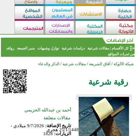
كل الأقسام
|
مقالات شرعية
دراسات شرعية
نوازل وشبهات
منبر الجمعة
روافد
من ثمرات المواقع
شبكة الألوكة
/
آفاق الشريعة
/
مقالات شرعية
/
الذكر والدعاء
رقية شرعية
أحمد بن عبدالله الحزيمي
مقالات متعلقة
تاريخ الإضافة:
9/7/2026 ميلادي -
25/1/1448 هجري
الزيارات:
1828