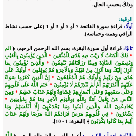
وذلكَ بحسبِ الحالِ.
الرقية:
أولًا:
قراءة سورة الفاتحة 7 أو 5 أو 3 أو 1 (على حسب نشاط
الراقي وهمته وحماسه).
ثانيًا:
قراءة أول سورة البقرة: بسم الله الرحمن الرحيم: ﴿
الم
*
ذَلِكَ الْكِتَابُ لَا رَيْبَ فِيهِ هُدًى لِلْمُتَّقِينَ
*
الَّذِينَ يُؤْمِنُونَ بِالْغَيْبِ
وَيُقِيمُونَ الصَّلَاةَ وَمِمَّا رَزَقْنَاهُمْ يُنْفِقُونَ
*
وَالَّذِينَ يُؤْمِنُونَ بِمَا
أُنْزِلَ إِلَيْكَ وَمَا أُنْزِلَ مِنْ قَبْلِكَ وَبِالْآخِرَةِ هُمْ يُوقِنُونَ
*
أُولَئِكَ عَلَى
هُدًى مِنْ رَبِّهِمْ وَأُولَئِكَ هُمُ الْمُفْلِحُونَ
*
إِنَّ الَّذِينَ كَفَرُوا سَوَاءٌ
عَلَيْهِمْ أَأَنْذَرْتَهُمْ أَمْ لَمْ تُنْذِرْهُمْ لَا يُؤْمِنُونَ
*
خَتَمَ اللَّهُ عَلَى قُلُوبِهِمْ
وَعَلَى سَمْعِهِمْ وَعَلَى أَبْصَارِهِمْ غِشَاوَةٌ وَلَهُمْ عَذَابٌ عَظِيمٌ
*
وَمِنَ
النَّاسِ مَنْ يَقُولُ آمَنَّا بِاللَّهِ وَبِالْيَوْمِ الْآخِرِ وَمَا هُمْ بِمُؤْمِنِينَ
*
يُخَادِعُونَ اللَّهَ وَالَّذِينَ آمَنُوا وَمَا يَخْدَعُونَ إِلَّا أَنْفُسَهُمْ وَمَا
يَشْعُرُونَ
*
فِي قُلُوبِهِمْ مَرَضٌ فَزَادَهُمُ اللَّهُ مَرَضًا وَلَهُمْ عَذَابٌ
أَلِيمٌ بِمَا كَانُوا يَكْذِبُونَ
﴾ [البقرة: 1 - 10].
ثالثًا:
قراءة آية الكرسي:
أعوذ بالله من الشيطان الرجيم ‎﴿
اللَّهُ