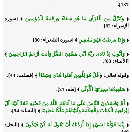
137].
﴿
وَنُنَزِّلُ مِنَ الْقُرْآنِ مَا هُوَ شِفَاءٌ وَرَحْمَةٌ لِلْمُؤْمِنِينَ
﴾ [
سورة
الإسراء
: 82].
﴿
وَإِذَا مَرِضْتُ فَهُوَ يَشْفِينِ
﴾ [
سورة الشعراء
: 80].
﴿
وَأَيُّوبَ إذْ نَادَى ربَّهُ أَنِّي مَسَّنِيَ الضُّرُّ وَأَنتَ أَرْحَمُ الرَّاحِمِينَ
﴾
[
الأنبياء
: 83].
وقوله تعالى: ﴿
قُلْ هُوَ لِلَّذِينَ آمَنُوا هُدًى وَشِفَاءٌ
﴾ [فصلت: 44].
﴿
سَنُعِيدُهَا سِيرَتَهَا الْأُولَى
﴾ [
طه
: 21].
﴿
أَمْ يَحْسُدُونَ النَّاسَ عَلَى مَا آتَاهُمُ اللَّهُ مِنْ فَضْلِهِ فَقَدْ آتَيْنَا آلَ
إِبْرَاهِيمَ الْكِتَابَ وَالْحِكْمَةَ وَآتَيْنَاهُمْ مُلْكًا عَظِيمًا
﴾ [
النساء
: 54]
.
﴿
إِنَّمَا قَوْلُنَا لِشَيْءٍ إِذَا أَرَدْنَاهُ أَنْ نَقُولَ لَهُ كُنْ فَيَكُونُ
﴾ [
النحل
:
40].