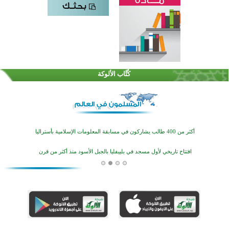
القرآن والتربية في صدارة البرامج الصيفية للمسلمين في بينزا وساراتوف وموردوفيا هذا العام
اختتام الدورة التاسعة لمسابقة حفظ وتلاوة القرآن الكريم في أزناكاييف
كُتَّاب الألوكة
أكثر من 100 شخص يتعرفون على الإسلام خلال يوم المسجد المفتوح في ميلفيل
اختتام منافسات قرآنية متميزة في بنغلاديش بمشاركة 3000 متسابق
أكثر من 400 طالب يشاركون في مسابقة المعلومات الإسلامية بأستراليا
افتتاح تاريخي لأول مسجد في بلييفليا بالجبل الأسود منذ أكثر من قرن
منطقة ريبوفسي تحتفل بميلاد مسجد جديد في أجواء إيمانية مميزة
أكبر مشروع إسلامي في ريف أستراليا يفتتح أبوابه بعد سنوات من العمل والعطاء
القرآن والتربية في صدارة البرامج الصيفية للمسلمين في بينزا وساراتوف وموردوفيا هذا العام
اختتام الدورة التاسعة لمسابقة حفظ وتلاوة القرآن الكريم في أزناكاييف