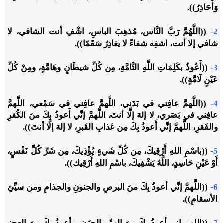
وَأُحَاذِرُ)).
2-
((اللَّهُمَّ رَبَّ النَّاس، مُذهِبَ الباسِ، اشْفِ أنت الشافي، لا
شافي إلا أنت، اشفِه شفاءً لا يغادِرُ سَقَمًا)).
3-
((أَعُوذُ بكَلِمَاتِ اللَّهِ التَّامَّةِ، مِن كُلِّ شيطَانٍ وهَامَّةٍ، ومِنْ كُلِّ
عَيْنٍ لَامَّةٍ)).
4-
((اللَّهمَّ عافِني في بَدَني، اللَّهمَّ عافِني في سَمْعي، اللَّهمَّ
عافِني في بَصَري، لا إلهَ إلَّا أنتَ، اللَّهمَّ إنِّي أَعوذُ بكَ منَ الكُفرِ
والفَقرِ، اللَّهمَّ إنِّي أَعوذُ بِكَ مِن عَذابِ القَبرِ، لا إلهَ إلَّا أنتَ)).
5-
((باسْمِ اللهِ أَرْقِيكَ، مِن كُلِّ شَيءٍ يُؤْذِيكَ، مِن شَرِّ كُلِّ نَفْسٍ،
أَوْ عَيْنِ حَاسِدٍ، اللَّهُ يَشْفِيكَ، باسْمِ اللهِ أَرْقِيك)).
6-
((اللَّهمَّ إنِّي أعوذُ بِكَ منَ البرصِ والجنونِ والجذامِ ومن سيِّئِ
الأسقامِ)).
7-
((اللهم إني أعوذُ بكَ منَ الهمِّ والحزَنِ، وأعوذُ بكَ منَ العجزِ