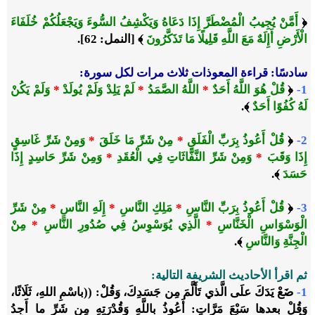
﴿
أَمَّنْ يُجِيبُ الْمُضْطَرَّ إِذَا دَعَاهُ وَيَكْشِفُ السُّوءَ وَيَجْعَلُكُمْ خُلَفَاءَ
الْأَرْضِ أَإِلَهٌ مَعَ اللَّهِ قَلِيلًا مَا تَذَكَّرُونَ
﴾ [النمل: 62].
سادسًا:
قراءة المعوذات ثلاث مرات لكل سورة:
1-
﴿
قُلْ هُوَ اللَّهُ أَحَدٌ
*
اللَّهُ الصَّمَدُ
*
لَمْ يَلِدْ وَلَمْ يُولَدْ
*
وَلَمْ يَكُنْ
لَهُ كُفُوًا أَحَدٌ
﴾.
2-
﴿
قُلْ أَعُوذُ بِرَبِّ الْفَلَقِ
*
مِنْ شَرِّ مَا خَلَقَ
*
وَمِنْ شَرِّ غَاسِقٍ
إِذَا وَقَبَ
*
وَمِنْ شَرِّ النَّفَّاثَاتِ فِي الْعُقَدِ
*
وَمِنْ شَرِّ حَاسِدٍ إِذَا
حَسَدَ
﴾.
3-
﴿
قُلْ أَعُوذُ بِرَبِّ النَّاسِ
*
مَلِكِ النَّاسِ
*
إِلَهِ النَّاسِ
*
مِنْ شَرِّ
الْوَسْوَاسِ الْخَنَّاسِ
*
الَّذِي يُوَسْوِسُ فِي صُدُورِ النَّاسِ
*
مِنْ
الْجِنَّةِ وَالنَّاسِ
﴾.
ثم اقرأ الأحاديث الشريفة التالية:
1-
ضَعْ يَدَكَ علَى الَّذي تَأَلَّمَ مِن جَسَدِكَ، وَقُلْ: ((باسْمِ اللهِ، ثَلَاثًا،
وَقُلْ بعدها سَبْعَ مَرَّاتٍ: أَعُوذُ باللَّهِ وَقُدْرَتِهِ مِن شَرِّ ما أَجِدُ