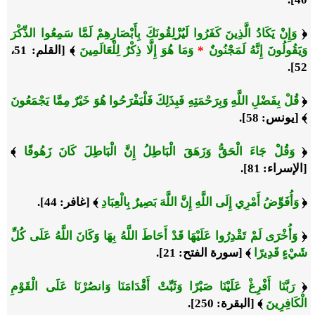
﴿
وَإِنْ يَكَادُ الَّذِينَ كَفَرُوا لَيُزْلِقُونَكَ بِأَبْصَارِهِمْ لَمَّا سَمِعُوا الذِّكْرَ
وَيَقُولُونَ إِنَّهُ لَمَجْنُونٌ
*
وَمَا هُوَ إِلَّا ذِكْرٌ لِلْعَالَمِينَ
﴾ [القلم: 51،
52].
﴿
قُلْ بِفَضْلِ اللَّهِ وَبِرَحْمَتِهِ فَبِذَلِكَ فَلْيَفْرَحُوا هُوَ خَيْرٌ مِمَّا يَجْمَعُونَ
﴾ [
يونس
: 58].
﴿
وَقُلْ جَاءَ الْحَقُّ وَزَهَقَ الْبَاطِلُ إِنَّ الْبَاطِلَ كَانَ زَهُوقًا
﴾
[
الإسراء
: 81].
﴿
وَأُفَوِّضُ أَمْرِي إِلَى اللَّهِ إِنَّ اللَّهَ بَصِيرٌ بِالْعِبَادِ
﴾ [
غافر
: 44].
﴿
وَأُخْرَى لَمْ تَقْدِرُوا عَلَيْهَا قَدْ أَحَاطَ اللَّهُ بِهَا وَكَانَ اللَّهُ عَلَى كُلِّ
شَيْءٍ قَدِيرًا
﴾ [
سورة الفتح
: 21].
﴿
رَبَّنَا أَفْرِغْ عَلَيْنَا صَبْرًا وَثَبِّتْ أَقْدَامَنَا وَانصُرْنَا عَلَى الْقَوْمِ
الْكَافِرِينَ
﴾ [
البقرة
: 250].