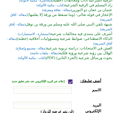
الرقية الشرعية آداب ومخالفات (خطبة)
(محاضرة - مكتبة الألوكة)
زاد المسلم في الرقية الشرعية
(كتاب - مكتبة الألوكة)
عثمان بن عفان ذو النورين
(مقالة - ثقافة ومعرفة)
الإعجاز في قوله تعالى: {وما تسقط من ورقة إلا يعلمها}
(مقالة - آفاق
الشريعة)
شبهة تلقي النبي صلى الله عليه وسلم من ورقة بن نوفل
(مقالة - آفاق
الشريعة)
أشرف على منتدى فيه مخالفات شرعية
(استشارة - الاستشارات)
الذكاء الاصطناعي: ضوابط شرعية ومسؤوليات أخلاقية (خطبة)
(مقالة -
آفاق الشريعة)
الغش في الامتحانات: دراسة تربوية شرعية
(مقالة - مجتمع وإصلاح)
الهلال بين رؤية شرعية ورؤية فلكية
(مقالة - ملفات خاصة)
بحوث ورسائل شرعية (الجزء الثاني) (PDF)
(كتاب - مكتبة الألوكة)
أضف تعليقك:
إعلام عبر البريد الإلكتروني عند نشر تعليق جديد
الاسم
البريد
الإلكتروني
(لن يتم عرضه للزوار)