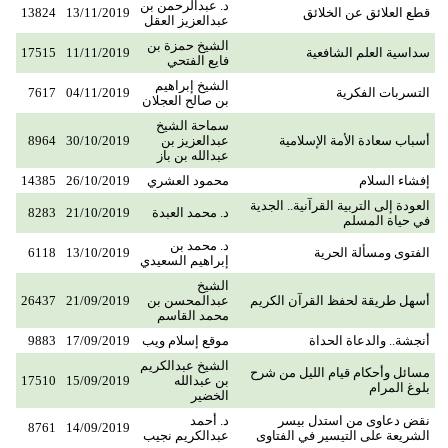
د. عبدالرحمن بن
قطع العلائق عن الخلائق ‏‏
13/11/2019
13824
عبدالعزيز العقل
الشيخ حمزة بن
سداسية العلم الشافعية
11/11/2019
17515
فايع الفتحي
الشيخ إبراهيم
التسربات الفكرية
04/11/2019
7617
بن صالح العجلان
سماحة الشيخ
أسباب سعادة الأمة الإسلامية
عبدالعزيز بن
30/10/2019
8964
عبدالله بن باز
إفشاء السلام
محمود العشري
26/10/2019
14385
العودة إلى التربية القرآنية.. الجدية
د. محمد العبدة
21/10/2019
8283
في حياة المسلم
د. محمد بن
الفتوى ومسألة الحرية
13/10/2019
6118
إبراهيم السعيدي
الشيخ
أسهل طريقة لحفظ القرآن الكريم
عبدالمحسن بن
21/09/2019
26437
محمد القاسم
أنجشة.. والدعاة الحداة
موقع إسلام ويب
17/09/2019
9883
الشيخ عبدالكريم
مسائل وأحكام قيام الليل من شرح
بن عبدالله
15/09/2019
17510
بلوغ المرام
الخضير
نقض دعاوى من استدل بيسر
د. أحمد
8761
14/09/2019
الشريعة على التيسير في الفتاوى
عبدالكريم نجيب