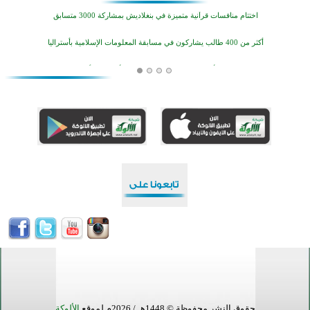
اختتام منافسات قرآنية متميزة في بنغلاديش بمشاركة 3000 متسابق
أكثر من 400 طالب يشاركون في مسابقة المعلومات الإسلامية بأستراليا
افتتاح تاريخي لأول مسجد في بلييفليا بالجبل الأسود منذ أكثر من قرن
منطقة ريبوفسي تحتفل بميلاد مسجد جديد في أجواء إيمانية مميزة
أكبر مشروع إسلامي في ريف أستراليا يفتتح أبوابه بعد سنوات من العمل والعطاء
القرآن والتربية في صدارة البرامج الصيفية للمسلمين في بينزا وساراتوف وموردوفيا هذا العام
اختتام الدورة التاسعة لمسابقة حفظ وتلاوة القرآن الكريم في أزناكاييف
تيسليتش تختتم برنامجا تعليميا لتعزيز القيم وبناء الشخصية للشباب المسلمين
اختتام منافسات قرآنية متميزة في بنغلاديش بمشاركة 3000 متسابق
أكثر من 400 طالب يشاركون في مسابقة المعلومات الإسلامية بأستراليا
حقوق النشر محفوظة © 1448هـ / 2026م لموقع
الألوكة