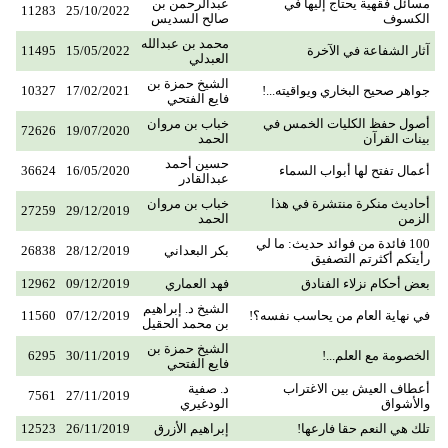
مسائل فقهية يحتاج إليها في
عبدالرحمن بن
11283
25/10/2022
الكسوف
صالح السديس
محمد بن عبدالله
آثار الشفاعة في الآخرة
15/05/2022
11495
العبدلي
الشيخ حمزة بن
جواهر صحيح البخاري ويواقيته...!
17/02/2021
10327
فايع الفتحي
أصول حفظ الكليات الخمس في
خباب بن مروان
72626
19/07/2020
بينات القرآن
الحمد
حسين أحمد
أعمال تفتح لها أبواب السماء
16/05/2020
36624
عبدالقادر
أحاديث منكرة منتشرة في هذا
خباب بن مروان
27259
29/12/2019
الزمن
الحمد
100 فائدة من فوائد حديث: ما لي
بكر البعداني
28/12/2019
26838
رأيتكم أكثرتم التصفيق
بعض أحكام نزلاء الفنادق
فهد العماري
09/12/2019
12962
الشيخ د. إبراهيم
في نهاية العام من يحاسب نفسه؟!
07/12/2019
11560
بن محمد الحقيل
الشيخ حمزة بن
الخصومة مع العلم...!
30/11/2019
6295
فايع الفتحي
أعطاف العيش بين الاغتراب
د. صفية
7561
27/11/2019
والأشواق
الودغيري
تلك هي النعم حقا فارعها!
إبراهيم الأزرق
26/11/2019
12523