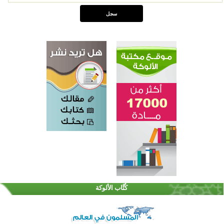
كُتَّاب الألوكة
اختتام الدورة التاسعة لمسابقة حفظ وتلاوة القرآن الكريم في أزناكاييف
تيسليتش تختتم برنامجا تعليميا لتعزيز القيم وبناء الشخصية للشباب المسلمين