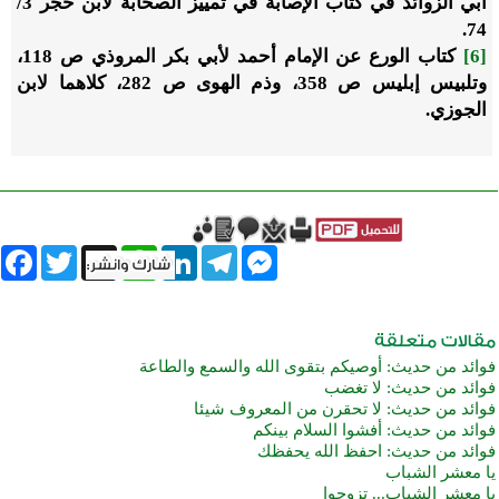
أبي الزوائد في كتاب الإصابة في تمييز الصحابة لابن حجر 3/
74.
[6]
كتاب الورع عن الإمام أحمد لأبي بكر المروذي ص 118،
وتلبيس إبليس ص 358، وذم الهوى ص 282، كلاهما لابن
الجوزي.
book
Twitter
WhatsApp
X
LinkedIn
Telegram
Messenger
فوائد من حديث: أوصيكم بتقوى الله والسمع والطاعة
فوائد من حديث: لا تغضب
فوائد من حديث: لا تحقرن من المعروف شيئا
فوائد من حديث: أفشوا السلام بينكم
فوائد من حديث: احفظ الله يحفظك
يا معشر الشباب
يا معشر الشباب... تزوجوا