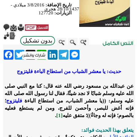
تاريخ الإضافة:
3/8/2016 ميلادي -
28/10/1437 هجري
الزيارات:
127720
بدون تشكيل
ebook
Twitter
WhatsApp
X
LinkedIn
Telegram
Messenger
حديث: يا معشر الشباب من استطاع الباءة فليتزوج
عن عبدالله بن مسعود رضي الله عنه قال: كنا مع النبي صلى
الله عليه وسلم شبابًا لا نجد شيئًا، فقال لنا رسول الله صلى الله
عليه وسلم: ((يا معشر الشباب، من استطاع الباءة
فليتزوج
؛
فإنه أغض للبصر، وأحصن للفرج، ومن لم يستطع فعليه
بالصوم؛ فإنه له وجاءٌ))؛ متفق عليه
[1]
.
يتعلق بهذا الحديث فوائد: