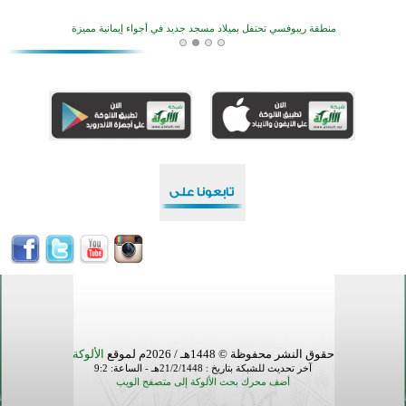
منطقة ريبوفسي تحتفل بميلاد مسجد جديد في أجواء إيمانية مميزة
أكبر مشروع إسلامي في ريف أستراليا يفتتح أبوابه بعد سنوات من العمل والعطاء
القرآن والتربية في صدارة البرامج الصيفية للمسلمين في بينزا وساراتوف وموردوفيا هذا العام
اختتام الدورة التاسعة لمسابقة حفظ وتلاوة القرآن الكريم في أزناكاييف
تيسليتش تختتم برنامجا تعليميا لتعزيز القيم وبناء الشخصية للشباب المسلمين
اختتام منافسات قرآنية متميزة في بنغلاديش بمشاركة 3000 متسابق
أكثر من 400 طالب يشاركون في مسابقة المعلومات الإسلامية بأستراليا
حقوق النشر محفوظة © 1448هـ / 2026م لموقع
الألوكة
آخر تحديث للشبكة بتاريخ : 21/2/1448هـ - الساعة: 9:2
أضف محرك بحث الألوكة إلى متصفح الويب