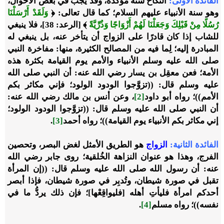
الفائدة الأولى:
النكاح سنة مؤكدةٌ، وقد يجب في بعض الأحوال،
وهو سنة الأنبياء عليهم السلام؛ كما قال تعالى: ﴿
وَلَقَدْ أَرْسَلْنَا
رُسُلًا مِنْ قَبْلِكَ وَجَعَلْنَا لَهُمْ أَزْوَاجًا وَذُرِّيَّةً
﴾ [الرعد: 38]، فلا ينبغي
للشاب إذا كان قادرًا على الزواج أن يتأخر عنه، بل ينبغي له
المبادرة إليه؛ لِما فيه من المصالح الكثيرة، منها: مفاخرة النبي
صلى الله عليه وسلم الأنبياء والأمم يوم القيامة بكثرة هذه
الأمة؛ فعن معقِل بن يسار رضي الله عنه: أن النبي صلى الله
عليه وسلم قال: ((تزوَّجوا الودود الولود؛ فإني مكاثر بكم
الأمم))؛ رواه أبو داود
[2]
، وعن أنس بن مالك رضي الله عنه:
أن النبي صلى الله عليه وسلم قال: ((تزوَّجوا الودود الولود؛
إني مكاثر بكم الأنبياء يوم القيامة))؛ رواه أحمد
[3]
.
الفائدة الثانية:
الزواج
هو الطريق الأمثل لغض البصر، وتحصين
الفرج، وهذا هو عنوان النزاهة الخُلقية؛ روى جابر رضي الله
عنه: أن رسول الله صلى الله عليه وسلم قال: ((إن المرأة
تقبل في صورة شيطان، وتُدبِر في صورة شيطان، فإذا أبصر
أحدكم امرأة فليأتِ أهله [فليواقِعْها]؛ فإن ذلك يردُّ ما في
نفسه))؛ رواه مسلم
[4]
.