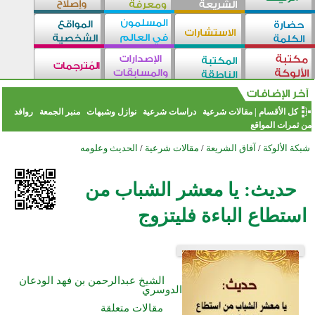
كل الأقسام
|
مقالات شرعية
دراسات شرعية
نوازل وشبهات
منبر الجمعة
روافد
من ثمرات المواقع
شبكة الألوكة
/
آفاق الشريعة
/
مقالات شرعية
/
الحديث وعلومه
حديث: يا معشر الشباب من
استطاع الباءة فليتزوج
الشيخ عبدالرحمن بن فهد الودعان
الدوسري
مقالات متعلقة