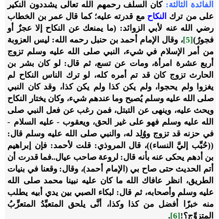
الفائدة الثالثة:
كان السلف رحمهم الله تعالى يشددون النكير
على من ترك
النكاح
مع قدرته عليه؛ كما قال عمر بن الخطاب
رضي الله عنه لأبي الزوائد: (ما يمنعك عن النكاح إلا عجزٌ أو
فجورٌ)
[5]
، وقال الإمام أحمد بن حنبل رحمه الله: ليس العزوبة
من أمر الإسلام في شيء، النبي صلى الله عليه وسلم تزوج
أربع عشرة امرأة، ومات عن تسع، ثم قال: لو كان بشر بن
الحارث تزوج كان قد تم أمره كله، لو ترك الناس النكاح لم
يغزوا ولم يحجوا، ولم يكن كذا ولم يكن كذا، وقد كان النبي
صلى الله عليه وسلم يُصبح وما عندهم شيء، وكان يختار النكاح
ويحث عليه، وينهى عن التبتل، فمن رغب عن فعل النبي صلى
الله عليه وسلم فهو على غير الحق، ويعقوب - عليه السلام -
في حزنه قد تزوج ووُلِد له، والنبي صلى الله عليه وسلم قال:
((حُبِّب إليَّ النساء))، قال المروذي: قلت لأحمد: فإن إبراهيم
بن أدهم يحكى عنه بأنه قال: لروعة صاحب عيال..فما قدرت أن
أتم الحديث حتى صاح بي (الإمام أحمد)، وقال: وقعنا في بنيات
الطريق، انظر عافاك الله ما كان عليه نبينا محمد صلى الله
عليه وسلم وأصحابه، ثم قال: لبكاء الصبي بين يدي أبيه يطلب
منه خبزًا أفضل من كذا وكذا، أنَّى يلحق المتعبِّدُ المتعزِّبُ
المتزوِّج؟!
[6]
.