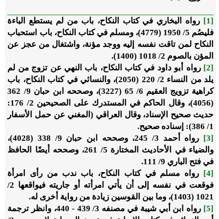
[1]
رواه البخاري في كتاب النكاح، باب من لم يستطع الباءة
فليصُم 5/ 1950 (4779)، ومسلم في كتاب النكاح، باب استحباب
النكاح لمن تاقت نفسه إليه ووجد مؤنة، واشتغال من عجز عن
المؤن بالصوم 2/ 1018 (1400).
[2]
رواه أبو داود في كتاب النكاح، باب النهي عن تزوج من لم
يلد من النساء 2/ 220 (2050)، والنسائي في كتاب النكاح، باب
كراهية تزويج العقيم 6/ 65 (3227)، وصححه ابن حبان 9/ 362
(4056)، وقال الحاكم في المستدرك على الصحيحين 2/ 176:
حديث صحيح الإسناد، وقال العراقي (المغني عن حمل الأسفار
1/ 386): إسناده صحيح.
[3]
رواه أحمد 3/ 245، وصححه ابن حبان 9/ 338 (4028)،
والضياء في الأحاديث المختارة 5/ 261، وصححه أيضًا الحافظ
في فتح الباري 9/ 111.
[4]
رواه مسلم في كتاب النكاح، باب ندب من رأى امرأة
فوقعت في نفسه إلى أن يأتي امرأته أو جاريته فيواقعها 2/
1021 (1403)، وما بين القوسين زيادة من رواية أخرى له.
[5]
رواه ابن أبي شيبة في مصنفه 3/ 439 - 440، وانظر ترجمة