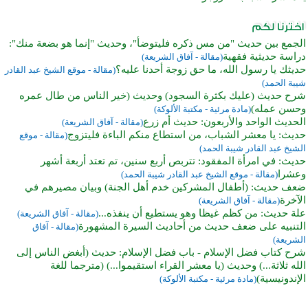
الجمع بين حديث "من مس ذكره فليتوضأ"، وحديث "إنما هو بضعة منك":
دراسة حديثية فقهية
(مقالة - آفاق الشريعة)
حديثك يا رسول الله، ما حق زوجة أحدنا عليه؟
(مقالة - موقع الشيخ عبد القادر
شيبة الحمد)
شرح حديث (عليك بكثرة السجود) وحديث (خير الناس من طال عمره
وحسن عمله)
(مادة مرئية - مكتبة الألوكة)
الحديث الواحد والأربعون: حديث أم زرع
(مقالة - آفاق الشريعة)
حديث: يا معشر الشباب، من استطاع منكم الباءة فليتزوج
(مقالة - موقع
الشيخ عبد القادر شيبة الحمد)
حديث: في امرأة المفقود: تتربص أربع سنين، تم تعتد أربعة أشهر
وعشرا
(مقالة - موقع الشيخ عبد القادر شيبة الحمد)
ضعف حديث: (أطفال المشركين خدم أهل الجنة) وبيان مصيرهم في
الآخرة
(مقالة - آفاق الشريعة)
علة حديث: من كظم غيظا وهو يستطيع أن ينفذه...
(مقالة - آفاق الشريعة)
التنبيه على ضعف حديث من أحاديث السيرة المشهورة
(مقالة - آفاق
الشريعة)
شرح كتاب فضل الإسلام - باب فضل الإسلام: حديث (أبغض الناس إلى
الله ثلاثة...) وحديث (يا معشر القراء استقيموا...) (مترجما للغة
الإندونيسية)
(مادة مرئية - مكتبة الألوكة)