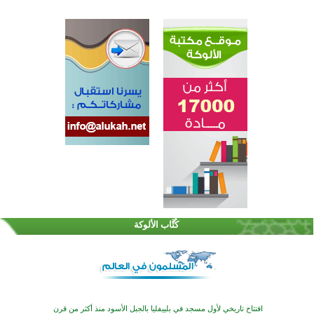
اختتام الدورة التاسعة لمسابقة حفظ وتلاوة القرآن الكريم في أزناكاييف
تيسليتش تختتم برنامجا تعليميا لتعزيز القيم وبناء الشخصية للشباب المسلمين
كُتَّاب الألوكة
اختتام منافسات قرآنية متميزة في بنغلاديش بمشاركة 3000 متسابق
أكثر من 400 طالب يشاركون في مسابقة المعلومات الإسلامية بأستراليا
افتتاح تاريخي لأول مسجد في بلييفليا بالجبل الأسود منذ أكثر من قرن