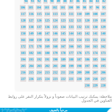
94
93
92
91
90
89
88
87
86
85
84
83
82
106
105
104
103
102
101
100
99
98
97
96
95
117
116
115
114
113
112
111
110
109
108
107
128
127
126
125
124
123
122
121
120
119
118
139
138
137
136
135
134
133
132
131
130
129
150
149
148
147
146
145
144
143
142
141
140
161
160
159
158
157
156
155
154
153
152
151
172
171
170
169
168
167
166
165
164
163
162
183
182
181
180
179
178
177
176
175
174
173
194
193
192
191
190
189
188
187
186
185
184
205
204
203
202
201
200
199
198
197
196
195
216
215
214
213
212
211
210
209
208
207
206
227
226
225
224
223
222
221
220
219
218
217
230
229
228
ملاحظة: يمكنك ترتيب البيانات صعوداً و نزولاً بتكرار النقر على روابط
العناوين في الجدول
مرحباً بالضيف