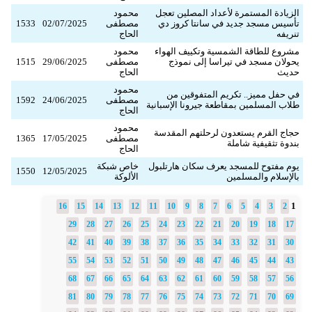
الزيادة المستمرة لأعداد المصلين تعجل
محمود
تأسيس مسجد جديد في سانتا كروز دي
مصطفى
02/07/2025
1533
تنريفه
الحاج
مشروع للطاقة الشمسية وتكييف الهواء
محمود
يحولان مسجد في تيراسا إلى نموذج
مصطفى
29/06/2025
1515
حديث
الحاج
محمود
في حفل مميز.. تكريم المتفوقين من
مصطفى
24/06/2025
1592
طلاب المسلمين بمقاطعة جيرونا الإسبانية
الحاج
محمود
حجاج القرم يستعدون لرحلتهم المقدسة
مصطفى
17/05/2025
1365
بندوة تثقيفية شاملة
الحاج
يوم مفتوح للمسجد يعرف سكان هارتلبول
خاص شبكة
1550
12/05/2025
بالإسلام والمسلمين
الألوكة
1
16
15
14
13
12
11
10
9
8
7
6
5
4
3
2
29
28
27
26
25
24
23
22
21
20
19
18
17
42
41
40
39
38
37
36
35
34
33
32
31
30
55
54
53
52
51
50
49
48
47
46
45
44
43
68
67
66
65
64
63
62
61
60
59
58
57
56
81
80
79
78
77
76
75
74
73
72
71
70
69