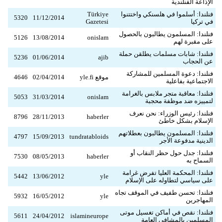
الإذاعة الفنلندية
فنلندا: أسلموا في هلسنكي واختتنوا
Türkiye
5320
11/12/2014
في تركيا
Gazetesi
فنلندا: المسلمون يطالبون بالحصول
5126
13/08/2014
onislam
على مقبرة لهم
فنلندا: شابات مسلمات يطلقن حملة
5236
01/06/2014
ajib
عن الحجاب
فنلندا: دعوة المسلمين للمشاركة
موقع yle.fi
02/04/2014
4646
الاجتماعية بفاعلية
فنلندا: معاقبة متجر ملابس بالغرامة
5053
31/03/2014
onislam
لتمييزه ضد موظفة محجبة
فنلندا: رئيس الوزراء: نحن نعرف
8796
28/11/2013
haberler
الإسلام بشكل خاطئ
فنلندا: المسلمون يطالبون بعطلاتهم
4797
15/09/2013
tundratabloids
الدينية مدفوعة الأجر
فنلندا: جدل حول حظر النقاب أو
7530
08/05/2013
haberler
السماح به
فنلندا: المحكمة العليا تفرض غرامة
5442
13/06/2012
yle
على سياسي لتطاوله على الإسلام
فنلندا: تحسن طفيف في الموقف تجاه
5932
16/05/2012
yle
المهاجرين
فنلندا: نقص في أماكن تغسيل موتى
5611
24/04/2012
islamineurope
المسلمين بالمشافي العامة