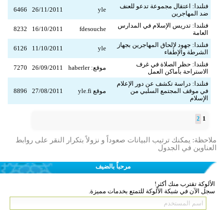
فنلندا: اعتقال مجموعة تدعو للعنف
6466
26/11/2011
yle
ضد المهاجرين
فنلندا: تدريس الإسلام في المدارس
8232
16/10/2011
fdesouche
العامة
فنلندا: جهود لإلحاق المهاجرين بجهاز
6126
11/10/2011
yle
الشرطة والإطفاء
فنلندا: حظر الصلاة في غرف
موقع: haberler
26/09/2011
7270
الاستراحة بأماكن العمل
فنلندا: دراسة تكشف عن دور الإعلام
في موقف المجتمع السلبي من
موقع yle.fi
27/08/2011
8896
الإسلام
1
2
ملاحظة: يمكنك ترتيب البيانات صعوداً و نزولاً بتكرار النقر على روابط
العناوين في الجدول
مرحباً بالضيف
الألوكة تقترب منك أكثر!
سجل الآن في شبكة الألوكة للتمتع بخدمات مميزة.