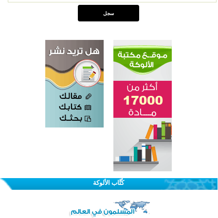
كُتَّاب الألوكة
اختتام الدورة التاسعة لمسابقة حفظ وتلاوة القرآن الكريم في أزناكاييف
تيسليتش تختتم برنامجا تعليميا لتعزيز القيم وبناء الشخصية للشباب المسلمين