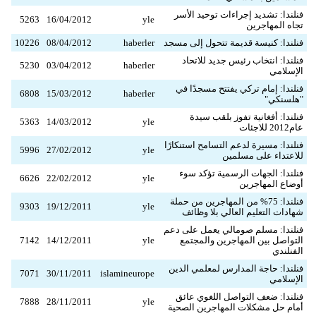
فنلندا: تشديد إجراءات توحيد الأسر
5263
16/04/2012
yle
تجاه المهاجرين
فنلندا: كنيسة قديمة تتحول إلى مسجد
haberler
08/04/2012
10226
فنلندا: انتخاب رئيس جديد للاتحاد
5230
03/04/2012
haberler
الإسلامي
فنلندا: إمام تركي يفتتح مسجدًا في
6808
15/03/2012
haberler
"هلسنكي"
فنلندا: أفغانية تفوز بلقب سيدة
5363
14/03/2012
yle
عام2012 للاجئات
فنلندا: مسيرة لدعم التسامح استنكارًا
5996
27/02/2012
yle
للاعتداء على مسلمين
فنلندا: الجهات الرسمية تؤكد سوء
6626
22/02/2012
yle
أوضاع المهاجرين
فنلندا: 75% من المهاجرين من حملة
9303
19/12/2011
yle
شهادات التعليم العالي بلا وظائف
فنلندا: مسلم صومالي يعمل على دعم
التواصل بين المهاجرين والمجتمع
yle
14/12/2011
7142
الفنلندي
فنلندا: حاجة المدارس لمعلمي الدين
7071
30/11/2011
islamineurope
الإسلامي
فنلندا: ضعف التواصل اللغوي عائق
7888
28/11/2011
yle
أمام حل مشكلات المهاجرين الصحية