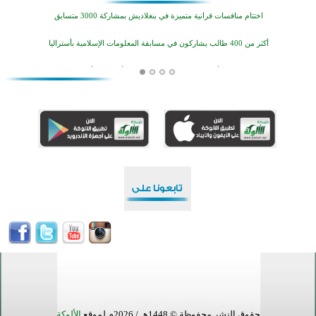
اختتام منافسات قرآنية متميزة في بنغلاديش بمشاركة 3000 متسابق
أكثر من 400 طالب يشاركون في مسابقة المعلومات الإسلامية بأستراليا
افتتاح تاريخي لأول مسجد في بلييفليا بالجبل الأسود منذ أكثر من قرن
منطقة ريبوفسي تحتفل بميلاد مسجد جديد في أجواء إيمانية مميزة
أكبر مشروع إسلامي في ريف أستراليا يفتتح أبوابه بعد سنوات من العمل والعطاء
القرآن والتربية في صدارة البرامج الصيفية للمسلمين في بينزا وساراتوف وموردوفيا هذا العام
اختتام الدورة التاسعة لمسابقة حفظ وتلاوة القرآن الكريم في أزناكاييف
تيسليتش تختتم برنامجا تعليميا لتعزيز القيم وبناء الشخصية للشباب المسلمين
اختتام منافسات قرآنية متميزة في بنغلاديش بمشاركة 3000 متسابق
أكثر من 400 طالب يشاركون في مسابقة المعلومات الإسلامية بأستراليا
حقوق النشر محفوظة © 1448هـ / 2026م لموقع
الألوكة