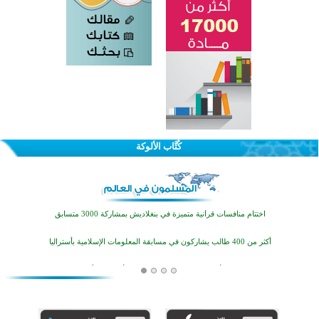
كُتَّاب الألوكة
اختتام الدورة التاسعة لمسابقة حفظ وتلاوة القرآن الكريم في أزناكاييف
تيسليتش تختتم برنامجا تعليميا لتعزيز القيم وبناء الشخصية للشباب المسلمين
اختتام منافسات قرآنية متميزة في بنغلاديش بمشاركة 3000 متسابق
أكثر من 400 طالب يشاركون في مسابقة المعلومات الإسلامية بأستراليا
افتتاح تاريخي لأول مسجد في بلييفليا بالجبل الأسود منذ أكثر من قرن
منطقة ريبوفسي تحتفل بميلاد مسجد جديد في أجواء إيمانية مميزة