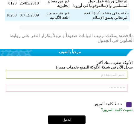
البرتغال: ورشة عمل حول
خبر من مصادر
8123
25/05/2010
المسلمين والإسلاموفوبيا في أوروبا
إنجليزية
- لاعب في منتخب كرة القدم
خبر مترجم من
10260
31/12/2009
البرتغالي يعتنق الإسلام
اللغة الألبانية
ملاحظة: يمكنك ترتيب البيانات صعوداً و نزولاً بتكرار النقر على روابط
العناوين في الجدول
مرحباً بالضيف
الألوكة تقترب منك أكثر!
سجل الآن في شبكة الألوكة للتمتع بخدمات مميزة.
حفظ كلمة المرور
نسيت كلمة المرور؟