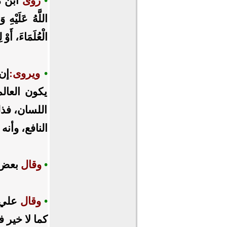
•
روى
ابن ماج
اللَّهُ عَلَيْهِ 
الْعُلَمَاءَ، أَوْ
•
ويروى:
إن 
يكون العالم
اللسان، فذلك
النافع، وأنه
•
وقال
بعض ال
•
وقال
علي ب
كما لا خير 