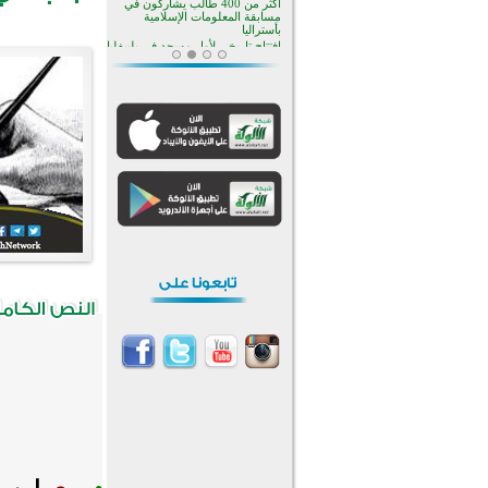
منطقة ريبوفسي تحتفل بميلاد
مسجد جديد في أجواء إيمانية مميزة
أكبر مشروع إسلامي في ريف
أستراليا يفتتح أبوابه بعد سنوات من
العمل والعطاء
القرآن والتربية في صدارة البرامج
الصيفية للمسلمين في بينزا
وساراتوف وموردوفيا هذا العام
اختتام الدورة التاسعة لمسابقة حفظ
وتلاوة القرآن الكريم في أزناكاييف
تيسليتش تختتم برنامجا تعليميا لتعزيز
القيم وبناء الشخصية للشباب
المسلمين
اختتام منافسات قرآنية متميزة في
بنغلاديش بمشاركة 3000 متسابق
أكثر من 400 طالب يشاركون في
مسابقة المعلومات الإسلامية
بأستراليا