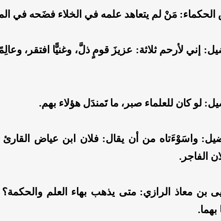
لحكماء: مَنْ لم يتعاهد علمه في الخلاء فضَحه في المل
: إني لأرحم ثلاثة: عزيزَ قومٍ ذلَّ، وغنيًّا افتقر، وعالِم
ل: لو كان للعلماء صبر، ما تَمندَل هؤلاء بهم.
يل: واسَوْءَتاه من أن يقال: فلان ابن عياض القارئ قد
ان الفاجر
.
ى بن معاذ الرازي: متى يذهب بهاء العلم والحكمة؟ ف
بهما.