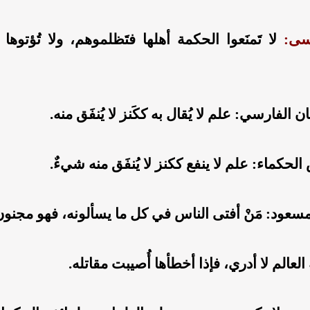
سى:
لا تَمنَعوا الحكمة أهلها فتَظلموهم، ولا تُؤتوها 
 الفارسي: علم لا يُقال به ككَنز لا يُنفَق منه.
لحكماء: علم لا ينفع ككنز لا يُنفَق منه شيءٌ.
سعود: مَنْ أفتى الناس في كل ما يسألونه، فهو مجنون
ة العالم لا أدري، فإذا أخطأها أُصيبت مقاتله.