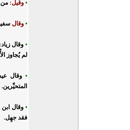
•
وقيل:
من ا
•
وقال
سفيان
•
وقال زياد:
لم يُجاوز الأ
•
وقال عيس
المتحيِّرين.
•
وقال ابن ا
فقد جهِل.