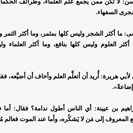
ن: لا تكن ممن يجمع علم العلماء، وطرائف الحكما
جرى السفهاء.
 ما أكثر الشجر وليس كلها بمثمر، وما أكثر الثمر و
 أكثر العلوم وليس كلها بنافع، وما أكثر العلماء و
أبي هريرة: أُريد أن أتعلَّم العلم وأخاف أن أضيِّعه، ف
إضاعةً».
اهيم بن عيينة: أي الناس أطول ندامة؟ فقال: أما
 المعروف إلى مَن لا يَشكُره، وأما عند الموت فعالم م