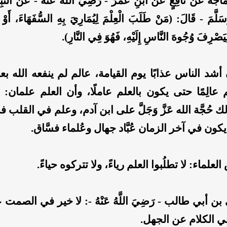
ه عَنْ نَافِعٍ عَنْ ابْنِ عُمَرَ - رَضِيَ اللَّهُ عَنْهُ - عَنْ النَّبِ
وَسَلَّمَ - قَالَ: (مَنْ طَلَبَ الْعِلْمَ لِيُمَارِيَ بِهِ السُّفَهَاءَ، أَوْ لِ
 لِيَصْرِفَ وُجُوهَ النَّاسِ إِلَيْهِ، فَهُوَ فِي النَّارِ).
أشد الناس عذابًا يوم القيامة، عالم لم ينفعه الله بعلم
 عالِمًا حتى يكون بالعلم عاملًا، وأن العلم علمان:
 حُجَّة الله عَزَّ وَجَلَّ على ابن آدم، وعلم في القلب ف
 يكون في آخر الزمان عُبَّاد جهال وعُلماء فسَّاق.
علماء: لا تطلُبوا العلم رياءً، ولا تتركوه حياءً.
ن أبي طالب - رَضِيَ اللَّهُ عَنْهُ -: لا خير في الصمت 
في الكلام عن الجهل.