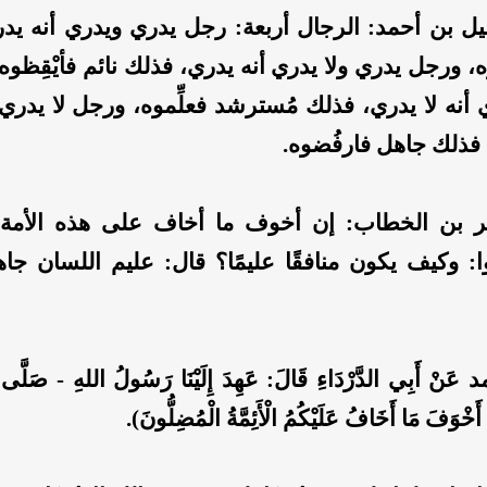
يل بن أحمد: الرجال أربعة: رجل يدري ويدري أنه يد
عوه، ورجل يدري ولا يدري أنه يدري، فذلك نائم فأيْقِظوه
أنه لا يدري، فذلك مُسترشد فعلِّموه، ورجل لا يدري 
، فذلك جاهل فارفُضوه.
بن الخطاب: إن أخوف ما أخاف على هذه الأمة: 
وا: وكيف يكون منافقًا عليمًا؟ قال: عليم اللسان جا
َنْ أَبِي الدَّرْدَاءِ قَالَ: عَهِدَ إِلَيْنَا رَسُولُ اللهِ - صَلَّى ال
 أَخْوَفَ مَا أَخَافُ عَلَيْكُمُ الْأَئِمَّةُ الْمُضِلُّونَ).