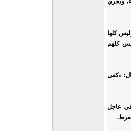
ء، ويجري
ليس كلها
ليس كلهم
قال: «كفى
 في عاجل
ُفرط.