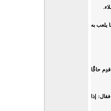
اء.
ًا يلعب به
ِم حاجًّا
قال: إذا