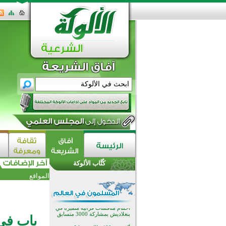
اختتام الدورة التاسعة لمسابقة حفظ
وتلاوة القرآن الكريم في أزناكاييف
تيسليتش تختتم برنامجا تعليميا لتعزيز
القيم وبناء الشخصية للشباب
كُتَّاب الألوكة
المسلمين
اختتام منافسات قرآنية متميزة في
المواقع
بنغلاديش بمشاركة 3000 متسابق
أكثر من 400 طالب يشاركون في
مسابقة المعلومات الإسلامية
بأستراليا
افتتاح تاريخي لأول مسجد في بلييفليا
باب في 
بالجبل الأسود منذ أكثر من قرن