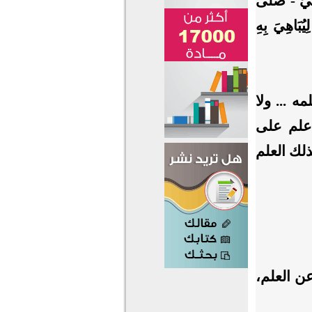
يِّ - صَلَّى
يُبَاهِيَ بِهِ
ه ... ولا
 علم على
ذلك العلم
عن العلم،