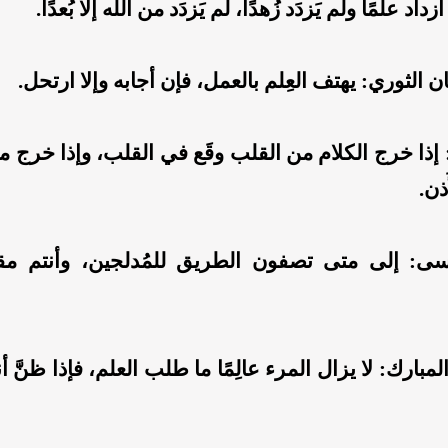
زداد علمًا ولم يَزدَد زُهدًا، لم يَزدَد من الله إلا بُعدًا.
 الثوري: يهتف العِلم بالعمل، فإن أجابه وإلا ارتحل.
 إذا خرج الكلام من القلب وقَع في القلب، وإذا خرج 
ُذن.
ى: إلى متى تصفون الطريق للمُدلجين، وأنتم مق
لمبارك: لا يزال المرء عالِمًا ما طلب العلم، فإذا ظنَّ أ