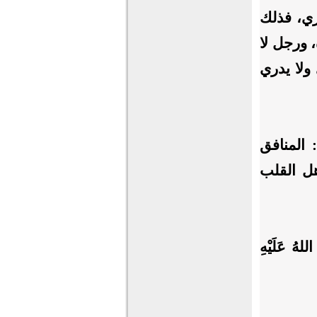
ري، فذلك
، ورجل لا
ولا يدري
المنافق
هل القلب
لهُ عَلَيْهِ