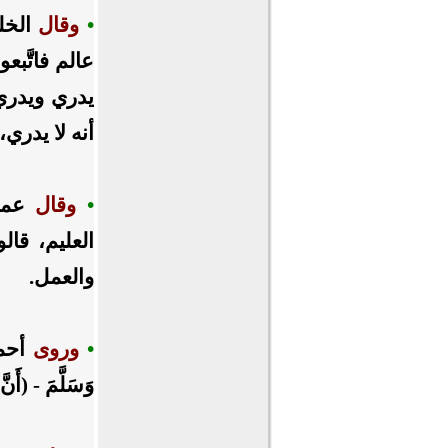
•
وقال
الخل
عالم فاتَّب
يدري ويدري 
أنه لا يدري
•
وقال
عمر 
العليم، قال
والعمل.
•
وروى
أحمد ع
وَسَلَّمَ - (أَنَّ