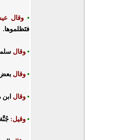
•
وقال عي
فتَظلموها.
•
وقال
سلمان
•
وقال
بعض ا
•
وقال
ابن م
•
وقيل:
جُنَّ