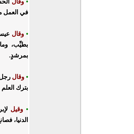
•
وقال
الحس
في العمل م
•
وقال
عيسى:
بطيِّب، وما
بمرشدٍ.
•
وقال
رجل ل
بترك العلم 
•
وقيل
لإبر
الدنيا،
فصانع