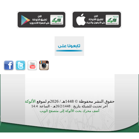
أكبر مشروع إسلامي في ريف أستراليا يفتتح أبوابه بعد سنوات من العمل والعطاء
القرآن والتربية في صدارة البرامج الصيفية للمسلمين في بينزا وساراتوف وموردوفيا هذا العام
اختتام الدورة التاسعة لمسابقة حفظ وتلاوة القرآن الكريم في أزناكاييف
أكثر من 100 شخص يتعرفون على الإسلام خلال يوم المسجد المفتوح في ميلفيل
اختتام منافسات قرآنية متميزة في بنغلاديش بمشاركة 3000 متسابق
حقوق النشر محفوظة © 1448هـ / 2026م لموقع
الألوكة
آخر تحديث للشبكة بتاريخ : 26/2/1448هـ - الساعة: 14:4
أضف محرك بحث الألوكة إلى متصفح الويب