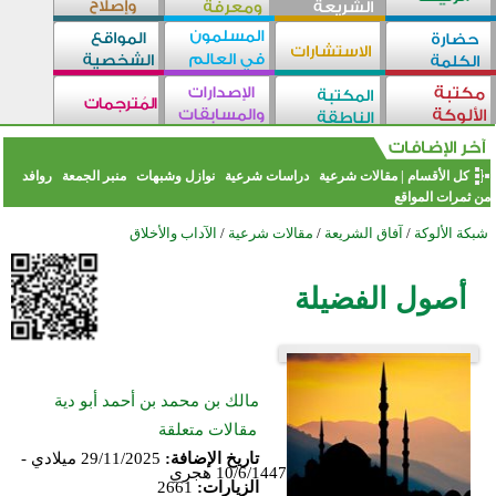
كل الأقسام
|
مقالات شرعية
دراسات شرعية
نوازل وشبهات
منبر الجمعة
روافد
من ثمرات المواقع
شبكة الألوكة
/
آفاق الشريعة
/
مقالات شرعية
/
الآداب والأخلاق
أصول الفضيلة
مالك بن محمد بن أحمد أبو دية
مقالات متعلقة
تاريخ الإضافة:
29/11/2025 ميلادي -
10/6/1447 هجري
الزيارات:
2661