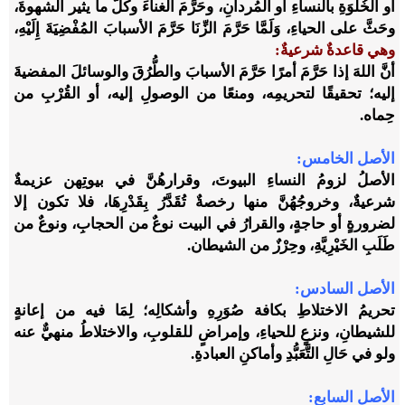
أو الخُلْوَةِ بالنساءِ أو المُردانِ، وحَرَّمَ الغناءَ وكُلَّ ما يثير الشهوةَ،
وحَثَّ على الحياءِ، وَلَمَّا حَرَّمَ الزِّنَا حَرَّمَ الأسبابَ المُفْضِيَةَ إِلَيْهِ،
وهي قاعدةٌ شرعيةٌ:
أنَّ اللهَ إذا حَرَّمَ أمرًا حَرَّمَ الأسبابَ والطُّرُقَ والوسائلَ المفضيةَ
إليه؛ تحقيقًا لتحريمِه، ومنعًا من الوصولِ إليه، أو القُرْبِ من
حِماه.
الأصل الخامس:
الأصلُ لزومُ النساءِ البيوتَ، وقرارهُنَّ في بيوتِهن عزيمةٌ
شرعيةٌ، وخروجُهُنَّ منها رخصةٌ تُقَدَّرُ بِقَدْرِهَا، فلا تكون إلا
لضرورةٍ أو حاجةٍ، والقرارُ في البيت نوعٌ من الحجابِ، ونوعٌ من
طَلَبِ الخَيْرِيَّةِ، وحِرْزٌ من الشيطان.
الأصل السادس:
تحريمُ الاختلاطِ بكافة صُوَرِهِ وأشكالِه؛ لِمَا فيه من إعانةٍ
للشيطانِ، ونزعٍ للحياءِ، وإمراضٍ للقلوبِ، والاختلاطُ منهيٌّ عنه
ولو في حَالِ التَّعَبُّدِ وأماكنِ العبادةِ.
الأصل السابع: