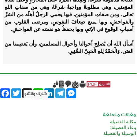
المؤمنين، وهي مطلوبةٌ وواجبةٌ شرعًا، وهي من صفاتِ اللهِ
تعالى، ومن صفاتِ المؤمنين، فبها يحمي الرجلُ أهلَه من الشرِّ
والفواحشِ، وبها يمنع ضِعافَ النفوسِ، ومرضى القلوبِ من
أسبابِ الوقوعِ في الإثمِ، وبها يحفظُ هو نفسَه عن الفواحشِ.
أسأل الله أن يُصلِح أحوالنا وأحوال المسلمين، وأن يَعصِمنا من
الفتن، وَالْحَمْدُ لِلهِ الْحَيِيِّ السَّتِيرِ.
book
Twitter
WhatsApp
X
LinkedIn
Telegram
Messenger
مكانة الفضيلة
وعاء الفضيلة!
الوسيلة والفضيلة