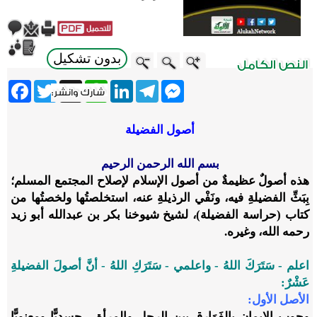
بدون تشكيل
ebook
Twitter
WhatsApp
X
LinkedIn
Telegram
Messenger
أصول الفضيلة
بسم الله الرحمن الرحيم
هذه أصولٌ عظيمةٌ من أصول الإسلام لإصلاح المجتمع المسلم؛
بِبَثِّ الفضيلةِ فيه، ونَفْي الرذيلةِ عنه، استخلصتُها ولخصتُها من
كتاب (حراسة الفضيلة)، لشيخ شيوخنا بكر بن عبدالله أبو زيد
رحمه الله، وغيره.
اعلم - سَتَرَكَ اللهُ - واعلمي - سَتَرَكِ اللهُ - أنَّ أصولَ الفضيلةِ
عَشْرٌ:
الأصل الأول:
وجوب الإيمانِ بالفَوَارِق بين الرجلِ والمرأةِ - جسديًّا ومعنويًّا