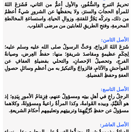
تحريمُ التبرجِ والسُّفُورِ، والأول أعمُّ من الثاني، فَشَرَعَ اللهُ
للمرأةِ الحجابَ والسترَ، ولا يحفظُها عن الشرورِ شيءٌ أعظمُ
من ذلك، وتركُه يَجُرُّ للفتنةِ، وزوالِ الحياءِ، واستساغةِ المخالطةِ
المحرمةِ، وفتحِ الطريقِ للعابثين من مرضى القلوب.
الأصل الثامن:
شَرَعَ اللهُ الزواجَ، وَحَثَّ الرسولُ صلى الله عليه وسلم عليه؛
لِحِكَمٍ عظيمةٍ ومقاصدَ شريفةٍ؛ منها: حفظُ العِرض، وصيانةُ
الفرجِ، وتحصيلُ الإحصانِ، والتحلي بفضيلةِ العفافِ عن
الفواحشِ والآثامِ، فالزواجُ والتبكيرُ به من أعظمِ وسائلِ حصولِ
العفةِ وحفظِ الفضيلةِ.
الأصل التاسع:
الرجلُ راعٍ في أهلِ بيتِه ومسؤولٌ عنهم، فِزِمَامُ الأمورِ بِيَدِهِ؛ إذ
هو الْقَيِّمُ، وبيده القَوامةُ، وكذا المرأةُ راعيةٌ ومسؤولةٌ، وكلاهما
مسؤولٌ عن حفظِ ذُرِّيَّتِهِمَا وتربيتِهم وتعليمِهم أحكامَ الشريعةِ.
الأصل العاشر:
الدياثةُ مذمومةٌ شرعًا، وضِدُّها الغيرةُ على المحارمِ وعلى نساءِ