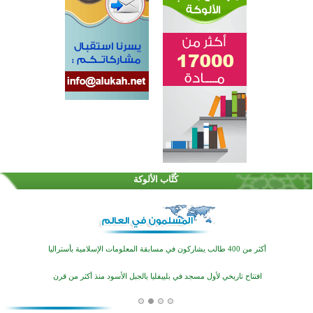
القرآن والتربية في صدارة البرامج الصيفية للمسلمين في بينزا وساراتوف وموردوفيا هذا العام
اختتام الدورة التاسعة لمسابقة حفظ وتلاوة القرآن الكريم في أزناكاييف
كُتَّاب الألوكة
أكثر من 100 شخص يتعرفون على الإسلام خلال يوم المسجد المفتوح في ميلفيل
اختتام منافسات قرآنية متميزة في بنغلاديش بمشاركة 3000 متسابق
أكثر من 400 طالب يشاركون في مسابقة المعلومات الإسلامية بأستراليا
افتتاح تاريخي لأول مسجد في بلييفليا بالجبل الأسود منذ أكثر من قرن
منطقة ريبوفسي تحتفل بميلاد مسجد جديد في أجواء إيمانية مميزة