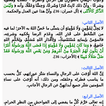
وشرعًا - وأنَّ ذلك ثَابِتٌ قَدَرًا وَشَرعًا، وَحِسًّا وَعَقْلًا، وأنه
﴿
وَلَيْسَ
الذَّكَرُ كَالْأُنْثَى
﴾
[آل عمران: 36]، وأنَّ هذا عين العدل والحكمة.
الأصل الثاني:
لا يَحِلُّ لِمُؤْمِنٍ وَلَا مُؤْمِنَةٍ أن يتمنَّى ما خَصَّ اللهُ به الآخرَ؛ لما فيه
من السَّخَطِ على قَدَرِ الله، وعَدَمِ الرضا بحُكمِه وشرعِه،
فالمؤمنُ بإيمانِهِ مُسْتَمْسِكٌ، وَلِأَقْدَارِ اللهِ مُسَلِّمٌ، ولِحُكْمِ اللهِ
خَاضِعٌ،
﴿
وَمَا كَانَ لِمُؤْمِنٍ وَلَا مُؤْمِنَةٍ إِذَا قَضَى اللَّهُ وَرَسُولُهُ أَمْرًا
أَنْ يَكُونَ لَهُمُ الْخِيَرَةُ مِنْ أَمْرِهِمْ وَمَنْ يَعْصِ اللَّهَ وَرَسُولَهُ فَقَدْ
ضَلَّ ضَلَالًا مُبِينًا
﴾
[الأحزاب: 36].
الأصل الثالث:
إنَّ اللهَ أَوْجَبَ على الرجالِ والنساءِ سَتْرَ عوراتِهم، كلٌّ بحسب
ما يناسب فطرتَه وخلقتَه، ومن ذلك: أنه أَوْجَبَ على نساءِ
المؤمنين سَتْر جميعِ أبدانِهِنَّ عن الرجالِ الأجانبِ.
الأصل الرابع:
إنه تعالى حَرَّمَ كُلَّ ما يفضي إلى الفواحشِ من النظرِ الحرامِ،