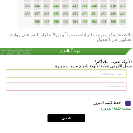
447
446
445
444
443
442
441
440
439
438
437
458
457
456
455
454
453
452
451
450
449
448
468
467
466
465
464
463
462
461
460
459
ملاحظة: يمكنك ترتيب البيانات صعوداً و نزولاً بتكرار النقر على روابط
العناوين في الجدول
مرحباً بالضيف
الألوكة تقترب منك أكثر!
سجل الآن في شبكة الألوكة للتمتع بخدمات مميزة.
حفظ كلمة المرور
نسيت كلمة المرور؟