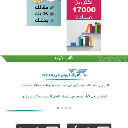
كُتَّاب الألوكة
تيسليتش تختتم برنامجا تعليميا لتعزيز القيم وبناء الشخصية للشباب المسلمين
انطلاق فعاليات "أيام مساجد إستولتس 2026" ببرنامج ديني وثقافي يمتد حتى أغسطس
أكثر من 400 طالب يشاركون في مسابقة المعلومات الإسلامية بأستراليا
افتتاح تاريخي لأول مسجد في بلييفليا بالجبل الأسود منذ أكثر من قرن
منطقة ريبوفسي تحتفل بميلاد مسجد جديد في أجواء إيمانية مميزة
أكبر مشروع إسلامي في ريف أستراليا يفتتح أبوابه بعد سنوات من العمل والعطاء