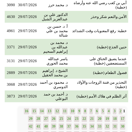
أبي بن كعب رضي الله عنه وأرضاه
د. محمد حرز
30/07/2026
3090
(خطبة)
الدكتور علي بن
الأمن والنعم شكر وحذر
29/07/2026
4630
عبدالعزيز الشبل
أ. د. حسن بن
خطبة: رفع المعنويات وقت الشدائد
محمد بن علي
29/07/2026
4961
شبالة
د. محمد بن
حنين الجذع (خطبة)
عبدالله بن
29/07/2026
3371
إبراهيم السحيم
عندما يضيق الخناق على
ياسر عبدالله
3131
29/07/2026
المستضعفين (خطبة)
محمد الحوري
الشيخ د. إبراهيم
فضول الطعام (خطبة)
29/07/2026
2889
بن محمد الحقيل
التحذير من فتنة الزوجات والأولاد
د. محمود بن أحمد
3068
29/07/2026
(خطبة)
الدوسري
د. أحمد بن حمد
أثر الظلم في هلاك الأمم (خطبة)
29/07/2026
3873
البوعلي
1
16
15
14
13
12
11
10
9
8
7
6
5
4
3
2
29
28
27
26
25
24
23
22
21
20
19
18
17
42
41
40
39
38
37
36
35
34
33
32
31
30