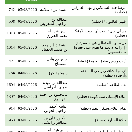
الإضافة
الرضا جنة السالكين ومنهل العارفين
السيد مراد سلامة
05/08/2026
742
(خطبة)
عبدالله بن
أفهم الغالبون؟ (خطبة)
05/08/2026
598
إبراهيم الحضريتي
من أي شيء يجب أن تتوب الأمة؟
ياسر عبدالله
1013
05/08/2026
(خطبة)
محمد الحوري
من سنن الله تعالى في خلقه (12)
الشيخ د. إبراهيم
{إن الله لا يغير ما بقوم حتى يغيروا
05/08/2026
1014
بن محمد الحقيل
ما بأنفسهم}
ساير بن هليل
آداب وسنن صلاة الجمعة (خطبة)
05/08/2026
421
المسباح
الإمام الشافعي رضي الله عنه
د. محمد حرز
04/08/2026
756
وأرضاه (خطبة)
عبدالله بن عبده
لذة الطاعة (خطبة)
04/08/2026
1604
نعمان العواضي
د. محمود بن أحمد
ابتلاء الإنسان سنة كونية (خطبة)
04/08/2026
1397
الدوسري
الشيخ أحمد
تمام البلاغ وشكر النعم (خطبة)
03/08/2026
914
إبراهيم الجوني
الدكتور علي بن
صلاة الجنازة (خطبة)
03/08/2026
953
عبدالعزيز الشبل
ياسر عبدالله
امتحان الدنيا وامتحان الآخرة (خطبة)
03/08/2026
1851