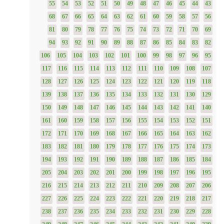
55
54
53
52
51
50
49
48
47
46
45
44
43
68
67
66
65
64
63
62
61
60
59
58
57
56
81
80
79
78
77
76
75
74
73
72
71
70
69
94
93
92
91
90
89
88
87
86
85
84
83
82
106
105
104
103
102
101
100
99
98
97
96
95
117
116
115
114
113
112
111
110
109
108
107
128
127
126
125
124
123
122
121
120
119
118
139
138
137
136
135
134
133
132
131
130
129
150
149
148
147
146
145
144
143
142
141
140
161
160
159
158
157
156
155
154
153
152
151
172
171
170
169
168
167
166
165
164
163
162
183
182
181
180
179
178
177
176
175
174
173
194
193
192
191
190
189
188
187
186
185
184
205
204
203
202
201
200
199
198
197
196
195
216
215
214
213
212
211
210
209
208
207
206
227
226
225
224
223
222
221
220
219
218
217
238
237
236
235
234
233
232
231
230
229
228