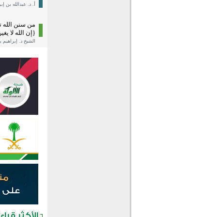
أ. د. عبدالله بن 
{إن الله لا يغير 
الشيخ د. إبراهيم 