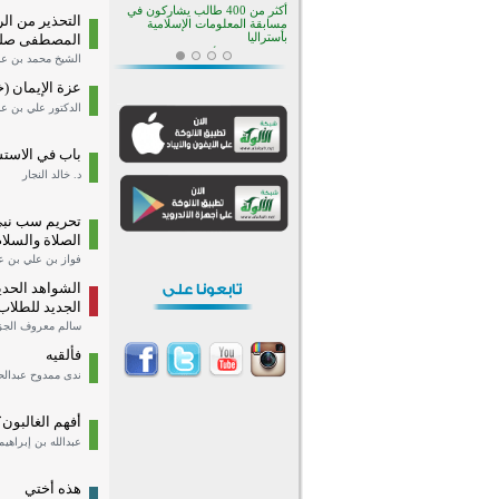
أكثر من 400 طالب يشاركون في
التحذير من الر
مسابقة المعلومات الإسلامية
المصطفى صلى ا
بأستراليا
افتتاح تاريخي لأول مسجد في بلييفليا
الشيخ محمد بن عبد
بالجبل الأسود منذ أكثر من قرن
عزة الإيمان (
منطقة ريبوفسي تحتفل بميلاد
الدكتور علي بن عب
مسجد جديد في أجواء إيمانية مميزة
أكبر مشروع إسلامي في ريف
باب في الاست
أستراليا يفتتح أبوابه بعد سنوات من
العمل والعطاء
د. خالد النجار
القرآن والتربية في صدارة البرامج
الصيفية للمسلمين في بينزا
وساراتوف وموردوفيا هذا العام
تحريم سب نبي
اختتام الدورة التاسعة لمسابقة حفظ
الصلاة والسلام
وتلاوة القرآن الكريم في أزناكاييف
فواز بن علي بن ع
تيسليتش تختتم برنامجا تعليميا لتعزيز
القيم وبناء الشخصية للشباب
الشواهد الحدي
المسلمين
الجديد للطلاب (DF
اختتام منافسات قرآنية متميزة في
سالم معروف الجز
بنغلاديش بمشاركة 3000 متسابق
فألقيه
أكثر من 400 طالب يشاركون في
مسابقة المعلومات الإسلامية
ندى ممدوح عبدال
بأستراليا
أفهم الغالبون
عبدالله بن إبراهي
هذه أختي