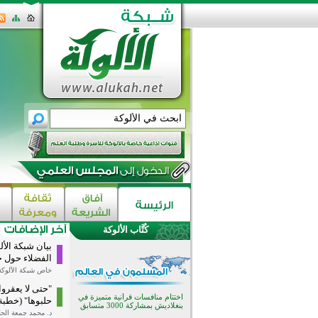
كُتَّاب الألوكة
اختتام الدورة التاسعة لمسابقة حفظ
بيان شبكة الأل
وتلاوة القرآن الكريم في أزناكاييف
الفضلاء حول ح
تيسليتش تختتم برنامجا تعليميا لتعزيز
خاص شبكة الألوكة
القيم وبناء الشخصية للشباب
المسلمين
"حتى لا يعقرو
اختتام منافسات قرآنية متميزة في
حلبوها" (خطبة
بنغلاديش بمشاركة 3000 متسابق
د. محمد جمعة الح