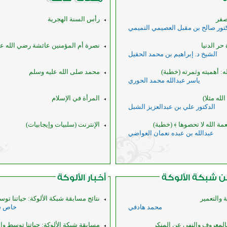
صفر
رأس السنة الهجرية
كتور صالح بن مقبل العصيمي التميمي
حر الدنيا
نصرة أم المؤمنين عائشة رضي الله عن
الشيخ د. إبراهيم بن محمد الحقيل
ه: أهميته وثمرته (خطبة)
محمد صلى الله عليه وسلم
ياسر عبدالله محمد الحوري
له مثلا)
المرأة في الإسلام
الدكتور علي بن عبدالعزيز الشبل
عمة الله لا تحصوها ﴾ (خطبة)
الإنترنت (سلبيات وإيجابيات)
عبدالله بن عبده نعمان العواضي
ية والتعمير
نتائج مسابقة شبكة الألوكة: حياتنا تو
محمد هادفي
خاص شب
المعروف والنهي عن المنكر
مسابقة شبكة الألوكة: حياتنا توسط وا