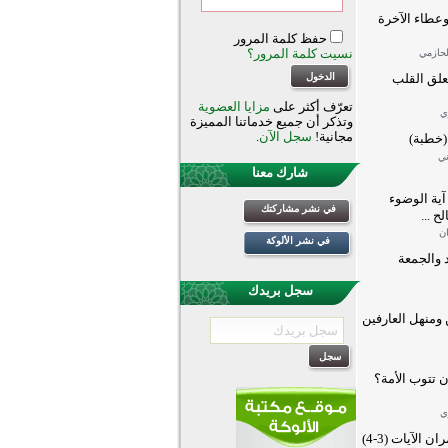
وعطاء الآخرة
حفظ كلمة المرور
نسيت كلمة المرور؟
لحازمي
علق القلب
تعرّف أكثر على
مزايا العضوية
ي
وتذكر أن جميع خدماتنا المميزة
مجانية!
سجل الآن
.
(خطبة)
ني
شارك معنا
آية الوضوء
في نشر مشاركتك
ح ...
ان
في نشر الألوكة
 والجمعة
سجل بريدك
 ومنهل العارفين
تتوب الأمة؟
ي
الآيات (3-4)