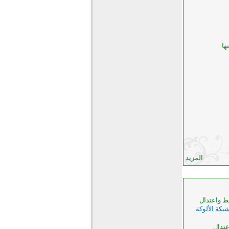
ها
المزيد
سط واعتدال
كة الألوكة
عتدال