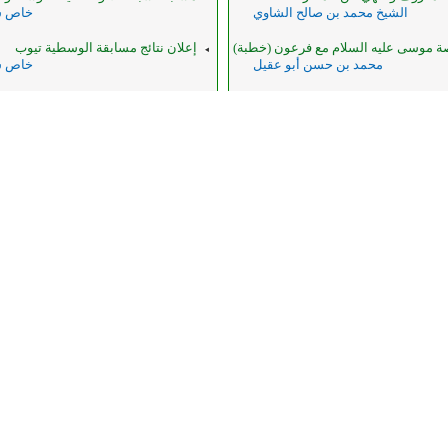
الشيخ محمد بن صالح الشاوي
خاص شب
ة موسى عليه السلام مع فرعون (خطبة)
إعلان نتائج مسابقة الوسطية تيوب
محمد بن حسن أبو عقيل
خاص شب
ل للأعقاب من النار
المسابقة الإلكترونية لجميع أفراد الأس
الشيخ د. عبدالله بن حمود الفريح
خاص شب
الردة مع قوله تعالى : ( لا إكراه في
شبكة الألوكة (عرض تقديمي)
خاص شب
عبدالرؤوف محمد أبو شقرة