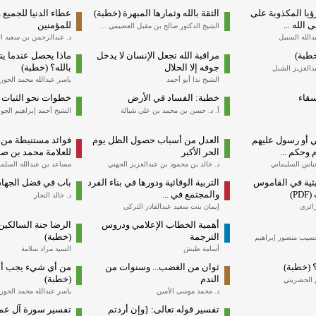
ؤيا المكذوبة على
الثقة بالله وثمارها المبهرة (خطبة)
عطاء الدنيا للجميع 
لله ...
للمؤمنين
الشيخ الدكتور صالح بن مقبل العصيمي ...
الله السبيل
د. عبدالرحمن بن سعيد ا
خطبة)
مراقبة الله تجعل الإنسان لا يدخل
ماذا يحصل عندما يت
جوفه إلا الحلال
بالله؟ (خطبة)
دالعزيز الشبل
الشيخ ندا أبو أحمد
ياسر عبدالله محمد الحور
سقاء
خطبة: الفساد في الأرض
خطوات نحو الثبات 
أ. د. حسن بن محمد بن علي شبالة
الشيخ أحمد إبراهيم الجو
 أو رسول عليهم
العدل من أسباب حصول الظل يوم
فوائد مستنبطة من 
 وحكم ...
الحر الأكبر
للعلامة محمد بن صال
باس السليماني
د. خالد بن محمود بن عبدالعزيز الجهني
مساعد بن عبدالله السلم
ثية في القاموس
التربية الوقائية ودورها في بناء الفرد
باب في فضل الجهاد
P)
والمجتمع في ...
د. خالد النجار
ائري
إيمان بنت سعيد عبدالقادر التركي
أهمية الخطاب الإعلامي ودروس
الرضا جنة السالكين
الترجمة
(خطبة)
حسيب منصور إبراهيم
أسامة طبش
السيد مراد سلامة
؟ (خطبة)
ثوان من الغضب... وسنوات من
من أي شيء يجب أن 
الندم
(خطبة)
م الحضريتي
د. محمد موسى الأمين
ياسر عبدالله محمد الحور
تفسير قوله تعالى: {وإن أردتم
تفسير سورة آل عمران 