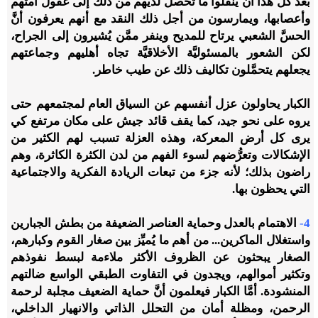
بعد كل هذا أن ينقلوا ما تحصل لديهم من ذلك إلى عقول أمتهم
وأعصابها، ويمارسون من أجل ذلك النقد مع أنهم يعرفون أنَّ
الحسَّ الشعبي يرتاح للمديح وينفر ممَّن يُشيرون إلى الجراح،
لكن الشعور بالمسئوليَّة الأخلاقيَّة تجاه أهليهم وجماعتهم
يجعلهم يتحمَّلون تكاليف ذلك عن طيب خاطر.
الكبار يحاولون عزل أنفسهم عن السياق العام لمجتمعهم حتى
يروه على نحو جيد، كما يقف قائد جيش على مكان مرتفع كي
يرى كل أرض المعركة، وهذه العزلة تسبب لهم الكثير من
الإشكالات وتعرُّضهم لسوء الفهم من لدن الكثرة الكاثرة، وهم
راضون بذلك؛ لأنه جزء من تبعات الريادة الفكرية والاجتماعية
التي يحظون بها.
4-
الاهتمام بالعدل وحماية العناصر الضعيفة من بطش الجبارين
واستغلال الماكرين... من أهم ما يُميِّز بين صغار القوم وكبارهم،
الصغار يبحثون عن الظروف الأكثر ملاءمة لبسط نفوذهم
وتكثير أموالهم، ويجدون في التفاوت الطبقي الواسع ضالتهم
المنشودة. أمَّا الكبار فيعلمون أنَّ حماية الضعيف مجلبة لرحمة
الرحمن، ومظلة أمان من التحلل الذاتي والانهيار الداخلي،