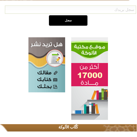
اختتام الدورة التاسعة لمسابقة حفظ وتلاوة القرآن الكريم في أزناكاييف
تيسليتش تختتم برنامجا تعليميا لتعزيز القيم وبناء الشخصية للشباب المسلمين
كُتَّاب الألوكة
اختتام منافسات قرآنية متميزة في بنغلاديش بمشاركة 3000 متسابق