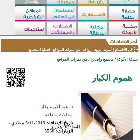
كل الأقسام
|
أسرة
تربية
روافد
من ثمرات المواقع
قضايا المجتمع
شبكة الألوكة
/
مجتمع وإصلاح
/
من ثمرات المواقع
هموم الكبار
د. عبدالكريم بكار
مقالات متعلقة
تاريخ الإضافة:
5/11/2019 ميلادي -
9/3/1441 هجري
الزيارات:
5530