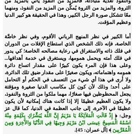
والنفوذ تغذية متبادلة، فالمزيد من النفوذ يأتي بالمزيد من
الثروة، والمزيد من الثروة يُمكِّن من المزيد من النفوذ، ومنهما
معًا تتشكل صورة الرجل الكبير، وهذا في الحقيقة هو كبير الدنيا
وعظيم المؤقت.
أما الكبير في نظر المنهج الرباني الأقوم، وفي نظر خاصَّة
الخاصة، فإنه ذلك الشخص الذي استطاع الإفلات من الدوران
في فلك ذاته والاستغراق في رعاية مصالحه الخاصة؛ كي يدور
في فلك أمته ويحمل همومها، ويستغرق في خدمة أهدافها...
وعلى هذا فإن المرء يكون كبيرًا على مقدار اتساع دائرة
همومه واهتماماته، ويكون صغيرًا على مقدار ضيق تلك الدائرة،
ولا أرى في هذا أي شيء من التعسف في الحكم أو التحامل
على أحد؛ وذلك لأن كون كل مكاسب الدنيا صغيرة ومؤقتة
يجعل المحظوظين فيها صغارًا، مهما ملكوا من الثروة والنفوذ،
ولا يكون العظيم عظيمًا إلا إذا كانت هناك إمكانية لأن يكون
عظيمًا في الآخرة، إلى جانب العظمة في الدنيا، كما قال عز
وجل: ﴿
إِذْ قَالَتِ الْمَلاَئِكَةُ يَا مَرْيَمُ إِنَّ اللَّهَ يُبَشِّرُكِ بِكَلِمَةٍ مِنْهُ
اسْمُهُ الْمَسِيحُ عِيسَى ابْنُ مَرْيَمَ وَجِيهًا فِي الدُّنْيَا وَالآَخِرَةِ وَمِنَ
الْمُقَرَّبِينَ
﴾ [آل عمران: 45].