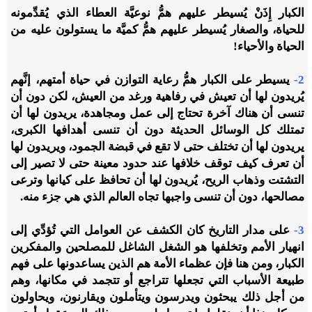
الكبار إِذَنْ يُسيطر عليهم همُّ نوعيَّة العطاء الذي يُقدِّمونه
للحياة، والصغار يُسيطر عليهم همُّ كميَّة ما يستولون عليه من
الحياة والأحياء!
2-
يسيطر على الكبار همُّ رعاية التوازن في حياة أمتهم، إنَّهم
يُريدون لها أن تعيش في رفاهية ورغد من العيش، لكن دون أن
تنسى أن هناك آخرة تحتاج إلى عمل ومجاهدة، يريدون لها أن
تمتلك كل الوسائل الحديثة دون أن تنسى أهدافها الكبرى،
يريدون لها أن تختلف حتى لا تقع في قبضة الجمود، ويريدون لها
أن تعرف كيف توقف خلافها عند حدود معينة حتى لا تصير إلى
التشتت وذهاب الريح، يُريدون لها أن تحافظ على كيانها وترعى
مصالحها، دون أن تنسى واجبها تجاه العالم الذي هي جزء منه.
3-
على مدار التاريخ كان الكشف عن العوامل التي تُؤدِّي إلى
انهيار الأمم وتخلفها هو الشغل الشاغل للمصلحين والمفكرين
الكبار، ومن هنا فإن عظماء الأمة هم الذين يساعدونها على فهم
طبيعة الأسباب التي تجعلها تتراجع أو تتجمد في مكانها، وهم
من أجل ذلك يبحثون ويدرسون ويتأملون ويقارنون، ويحاولون