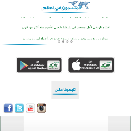
أكثر من 400 طالب يشاركون في مسابقة المعلومات الإسلامية بأستراليا
افتتاح تاريخي لأول مسجد في بلييفليا بالجبل الأسود منذ أكثر من قرن
منطقة ريبوفسي تحتفل بميلاد مسجد جديد في أجواء إيمانية مميزة
أكبر مشروع إسلامي في ريف أستراليا يفتتح أبوابه بعد سنوات من العمل والعطاء
القرآن والتربية في صدارة البرامج الصيفية للمسلمين في بينزا وساراتوف وموردوفيا هذا العام
اختتام الدورة التاسعة لمسابقة حفظ وتلاوة القرآن الكريم في أزناكاييف
تيسليتش تختتم برنامجا تعليميا لتعزيز القيم وبناء الشخصية للشباب المسلمين
اختتام منافسات قرآنية متميزة في بنغلاديش بمشاركة 3000 متسابق
أكثر من 400 طالب يشاركون في مسابقة المعلومات الإسلامية بأستراليا