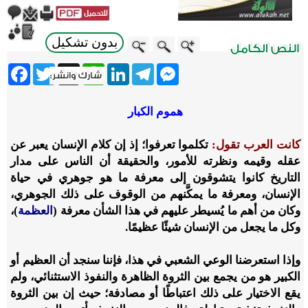
بدون تشكيل
ebook
Twitter
WhatsApp
X
LinkedIn
Telegram
Messenger
هموم الكبار
كانت العرب تقول:
تكلموا تعرفوا؛ إذ إن كلام الإنسان يعبر عن
عقله وقيمه ونظرته للأمور، والحقيقة أن الناس على مدار
التاريخ كانوا يتشوقون إلى معرفة ما هو جوهري في حياة
الإنسان، ومعرفة ما يمكَّنهم من الوقوف على ذلك الجوهري،
وكان من أهم ما يُسيطر عليهم في هذا الشأن معرفة (
العظمة
)،
وكل ما يجعل من الإنسان شيئًا عظيمًا.
وإذا استعرضنا الوعي الشعبي في هذا، فإننا سنجد أن العظيم أو
الكبير هو من يجمع بين الثروة الظاهرة والنفوذ الاستثنائي، ولم
يقع الاختيار على ذلك اعتباطًا أو مصادفة؛ حيث إن بين الثروة