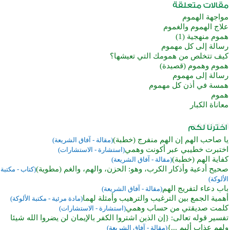
مواجهة الهموم
علاج الهموم والغموم
هموم منهجية (1)
رسالة إلى كل مهموم
كيف تتخلص من همومك التي تعيشها؟
هموم وهموم (قصيدة)
رسالة إلى مهموم
همسة في أذن كل مهموم
هموم
معاناة الكبار
يا صاحب الهم إن الهم منفرج (خطبة)
(مقالة - آفاق الشريعة)
اختبرت خطيبي عبر أكونت وهمي
(استشارة - الاستشارات)
كفاية الهم (خطبة)
(مقالة - آفاق الشريعة)
صحيح أدعية وأذكار الكرب، وهو: الحزن، والهم، والغم (مطوية)
(كتاب - مكتبة
الألوكة)
باب دعاء لتفريج الهم
(مقالة - آفاق الشريعة)
أهمية الجمع بين الترغيب والترهيب وأمثلة لهما
(مادة مرئية - مكتبة الألوكة)
كلمت صديقتي من حساب وهمي
(استشارة - الاستشارات)
تفسير قوله تعالى: {إن الذين اشتروا الكفر بالإيمان لن يضروا الله شيئا
ولهم عذاب أليم ...}
(مقالة - آفاق الشريعة)