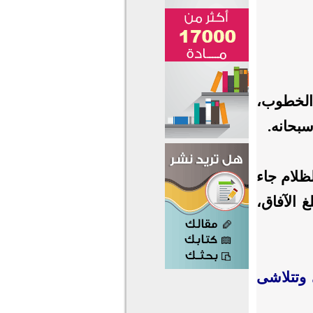
 الخطوب،
سبحانه.
لظلام جاء
غ الآفاق،
 وتتلاشى