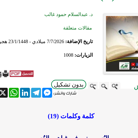
د. عبدالسلام حمود غالب
مقالات متعلقة
تاريخ الإضافة:
7/7/2026 ميلادي - 23/1/1448 هجري
الزيارات:
1008
بدون تشكيل
atsApp
X
LinkedIn
Telegram
Messenger
كلمة وكلمات (19)