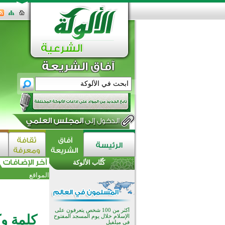
القرآن والتربية في صدارة البرامج
الصيفية للمسلمين في بينزا
وساراتوف وموردوفيا هذا العام
اختتام الدورة التاسعة لمسابقة حفظ
كُتَّاب الألوكة
وتلاوة القرآن الكريم في أزناكاييف
المواقع
أكثر من 100 شخص يتعرفون على
الإسلام خلال يوم المسجد المفتوح
في ميلفيل
اختتام منافسات قرآنية متميزة في
بنغلاديش بمشاركة 3000 متسابق
كلمة وكل
أكثر من 400 طالب يشاركون في
مسابقة المعلومات الإسلامية