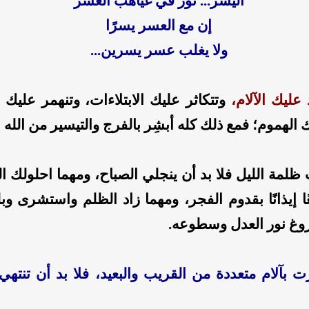
اليُسر... نور في غياهب العُسر
إن مع العسر يسرًا
ولا يغلب عسر يسرين...
 عليك الآلام،
وتتكاثر عليك الابتلاءات، وتنهمر عليك
 الهموم؛ فمع ذلك كله أبشِر بالفرج والتيسير من الله 
 ظلمة الليل فلا بد أن ينجلي الصباح، ومهما احلولك ا
ا إيذانًا بقدوم الفجر، ومهما زاد الظلم واستشرى وبل
زوغ نور العدل وسطوعه.
 بآلام متعددة من القريب والبعيد، فلا بد أن تنتهي