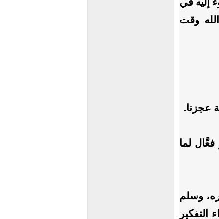
ء إليه في
الله وقت
ة عجزنا.
عَّال لما
ره، وسلم
 التفكير