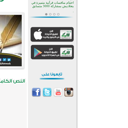
بأستراليا
افتتاح تاريخي لأول مسجد في بلييفليا
بالجبل الأسود منذ أكثر من قرن
منطقة ريبوفسي تحتفل بميلاد
مسجد جديد في أجواء إيمانية مميزة
أكبر مشروع إسلامي في ريف
أستراليا يفتتح أبوابه بعد سنوات من
العمل والعطاء
القرآن والتربية في صدارة البرامج
الصيفية للمسلمين في بينزا
وساراتوف وموردوفيا هذا العام
اختتام الدورة التاسعة لمسابقة حفظ
وتلاوة القرآن الكريم في أزناكاييف
أكثر من 100 شخص يتعرفون على
الإسلام خلال يوم المسجد المفتوح
في ميلفيل
اختتام منافسات قرآنية متميزة في
بنغلاديش بمشاركة 3000 متسابق