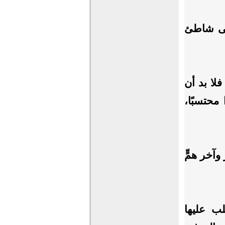
إلى شاطئ
لا بد أن
محتسبًا،
آخر همٍّ
لب عليها