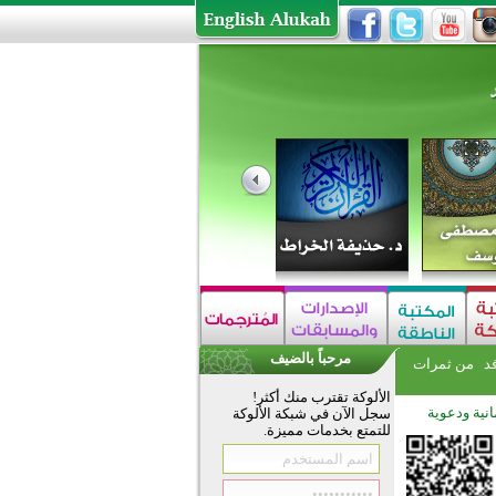
مرحباً بالضيف
فد
من ثمرات
الألوكة تقترب منك أكثر!
نية ودعوية
سجل الآن في شبكة الألوكة
للتمتع بخدمات مميزة.