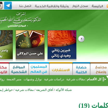
كل الأقسام
|
مقالات شرعية
دراسات شرعية
نوازل وشبهات
منبر الجمعة
روا
شبكة الألوكة
/
آفاق الشريعة
/
مقالات شرعية
/
خواطر إيما
مات (19)