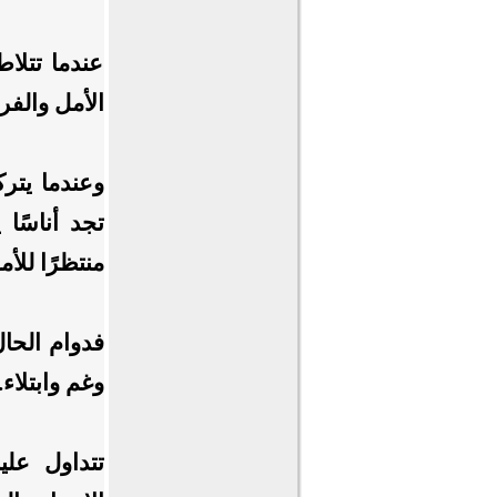
​عندما تتل
الأمل والفرح
وعندما يترك
تجد أناسًا
منتظرًا للأ
​فدوام الحا
وغم وابتلاء.
تتداول علين