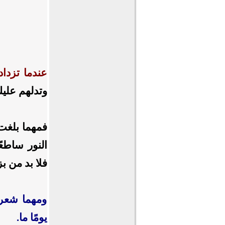
عندما تزداد
وتدلهم عليك
​فمهما بلغت
النور ساطعً
فلا بد من ب
ومهما شعرت
يومًا ما.