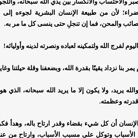
صبر والاحتساب والانكسار بين يدي الله سبحانه، واللجو
ضراء؛ لأن من طبيعة الإنسان البشرية لجوءه إلى 
ائب والمحن، فما إن تنجلِ حتى ينسى كل ما مر به.
اليوم لفرج الله ولتمكينه لعباده ونصرته لدينه وأوليائه!
مر بنا نزداد يقينًا بقدرة الله، وبضعفنا وقلة حيلتنا وغاي
لله يريد، ولا يكون إلا ما يريد الله سبحانه، الذي هو ف
قدرته وعظمته.
 الإنسان أن كل شيء بقضاء وقدر ارتاح باله، وهدأ فك
 الأسباب وتوكل على مسبب الأسباب، وارتاح من عناء