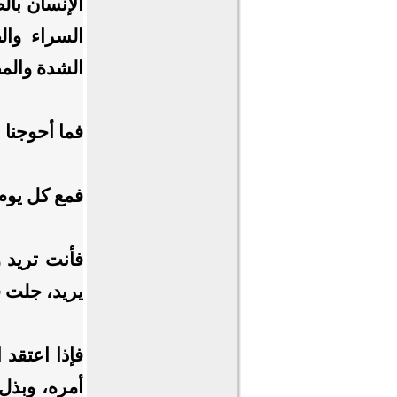
الإنسان بال
السراء وال
الشدة والمص
​فما أحوجنا 
فمع كل يوم ي
فأنت تريد وا
يريد، جلت 
​فإذا اعتقد
أمره، وبذل