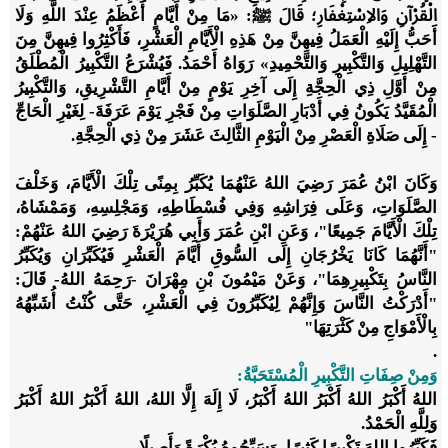
الْقُرْآنِ وَالاِسْتِغْفَارِ؛ قَالَ ﷺ: «
مَا مِنْ أَيَّامٍ أَعْظَمُ عِنْدَ اللَّهِ وَلَا
أَحَبُّ إِلَيْهِ الْعَمَلُ فِيهِنَّ مِنْ هَذِهِ الْأَيَّامِ الْعَشْرِ، فَأَكْثِرُوا فِيهِنَّ مِنَ
التَّهْلِيلِ وَالتَّكْبِيرِ وَالتَّحْمِيدِ
» رَوَاهُ أَحْمَدُ. فَيُشْرَعُ التَّكْبِيرُ الْمُطْلَقُ
مِنْ أَوَّلِ ذِي الْحِجَّةِ إِلَى آخِرِ يَوْمٍ مِنْ أَيَّامِ التَّشْرِيقِ، وَالتَّكْبِيرُ
الْمُقَيَّدُ يَكُونُ فِي أَدْبَارِ الصَّلَوَاتِ مِنْ فَجْرِ يَوْمَ عَرَفَةَ- لِغَيْرِ الْحَاجِّ
- إِلَى صَلَاةِ الْعَصْرِ مِنْ الْيَوْمِ الثَّالِثَ عَشَرَ مِنْ ذِي الْحِجَّةِ.
وَكَانَ ابْنُ عُمَرَ رَضِيَ اللهُ عَنْهُمَا يُكَبِّرُ بِمِنًى تِلْكَ الْأَيَّامَ، وَخَلْفَ
الصَّلَوَاتِ، وَعَلَى فِرَاشِهِ وَفِي فُسْطَاطِهِ، وَمَجْلِسِهِ، وَمَمْشَاهُ،
تِلْكَ الْأَيَّامَ جَمِيعًا"، وَعَنِ ابْنِ عُمَرَ وَأَبِي هُرَيْرَةَ رَضِيَ اللهُ عَنْهُمْ:
"أَنَّهُمَا كَانَا يَخْرُجَانِ إِلَى السُّوقِ أَيَّامَ الْعَشْرِ فَيُكَبِّرَانِ وَيُكَبِّرُ
النَّاسُ بِتَكْبِيرِهِمَا"، وَعَنْ مَيْمُونَ بْنِ مِهْرَانَ -رَحِمَهُ اللهُ- قَالَ:
"أَدْرَكْتُ النَّاسَ وَإِنَّهُمْ لِيُكَبِّرُونَ فِي الْعَشْرِ، حَتَّى كُنْتُ أُشَبِّهُهُ
بِالْأَمْوَاجِ مِنْ كَثْرَتِهَا"
.
وَمِنْ صِفَاتِ التَّكْبِيرِ الْمُسْتَحَبَّةُ:
اللهُ أَكْبَرُ اللهُ أَكْبَرُ اللهُ أَكْبَرُ، لَا إِلَهَ إِلَّا اللهُ، اللهُ أَكْبَرُ اللهُ أَكْبَرُ
وَلِلَّهِ الْحَمْدُ.
فَكَبِّرُوا اللهَ تَكْبِيرًا كَثِيرًا، وَسَبِّحُوهُ بُكْرَةً وَأَصِيلًا.