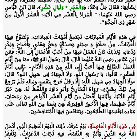
لِشَأْنِهَا؛ فَقَالَ جَلَّ وَعَلَا:
﴿
وَالْفَجْرِ * وَلَيَالٍ عَشْرٍ
﴾
، قَالَ ابْنُ عَبَّاسٍ
رَضِيَ اللهُ عَنْهُمَا: " الْمُرَادُ بِالْعَشْرِ فِي الْآيَةِ: الْعَشْرُ الْأُوَلُ مِنْ
شَهْرِ ذِي الْحِجَّةِ".
فِي هَذِهِ الْأَيَّامِ الْمُبَارَكَاتِ تَجْتَمِعُ أُمَّهَاتُ الْعِبَادَاتِ، وَتَتَنَوَّعُ فِيهَا
الْقُرُبَاتُ، مِنْ صَلَاةٍ وَ صِيَامٍ وَصَدَقَةٍ وَحَجٍّ وَهَدْيٍ وَأَضَاحٍ وَذِكْرٍ
وَدُعَاءٍ، وَلِذَلِكَ كَانَ الْعَمَلُ فِيهَا مِنْ أَحَبِّ الْأَعْمَالِ إِلَى اللَّهِ؛ فَعَنِ
ابْنِ عَبَّاسٍ رَضِيَ اللهُ عَنْهُمَا قَالَ: قَالَ رَسُولُ اللهِ ﷺ: «
مَا مِنْ أَيَّامٍ
الْعَمَلُ الصَّالِحُ فِيهَا أَحَبُّ إِلَى اللَّهِ مِنْ هَذِهِ الْأَيَّامِ
» -يَعْنِي أَيَّامَ
الْعَشْرِ-، قَالُوا: يَا رَسُولَ اللَّهِ، وَلَا الْجِهَادُ فِي سَبِيلِ اللَّهِ؟ قَالَ:
«
وَلَا الْجِهَادُ فِي سَبِيلِ اللَّهِ؛ إِلَّا رَجُلٌ خَرَجَ بِنَفْسِهِ وَمَالِهِ فَلَمْ يَرْجِعْ
مِنْ ذَلِكَ بِشَيْءٍ
» رَوَاهُ الْبُخَارِيُّ وَأَبُو دَاوُدَ وَاللَّفْظُ لَهُ. هِيَ خَيْرُ
أَيَّامِ الدُّنْيَا، وَأَيَّامُهَا أَفْضَلُ مِنْ أَيَّامِ الْعَشْرِ الْأَوَاخِرِ مِنْ رَمَضَانَ،
أَيَّامٌ عَظِيمَةٌ، فِيهَا الْأُجُورُ الْوَفِيرَةُ، هِيَ نِعْمَةٌ مِنَ اللَّهِ تَعَالَى عَلَى
عِبَادِهِ لِيَغْتَنِمَهَا الطَّائِعُونَ، وَيَتَنَافَسَ فِيهَا الْمُتَنَافِسُونَ.
فِي هَذِهِ الْأَيَّامِ الْفَاضِلَةِ:
يَوْمُ عَرَفَةَ، ذَلِكَ الْيَوْمُ الْعَظِيمُ الَّذِي أَكْمَلَ
اللهُ فِيهِ الدِّينَ وَأَتَمَّ بِهِ النِّعْمَةَ، فِيهِ تُجَابُ الدَّعَوَاتُ، وَتُغْفَرُ