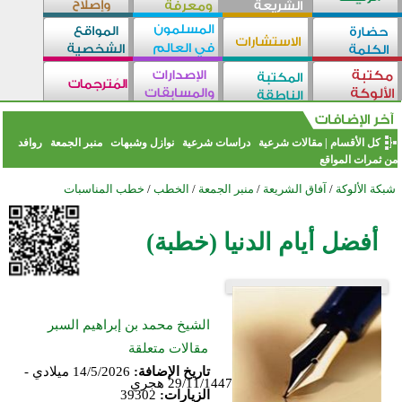
كل الأقسام
|
مقالات شرعية
دراسات شرعية
نوازل وشبهات
منبر الجمعة
روافد
من ثمرات المواقع
شبكة الألوكة
/
آفاق الشريعة
/
منبر الجمعة
/
الخطب
/
خطب المناسبات
أفضل أيام الدنيا (خطبة)
الشيخ محمد بن إبراهيم السبر
مقالات متعلقة
تاريخ الإضافة:
14/5/2026 ميلادي -
29/11/1447 هجري
الزيارات:
39302