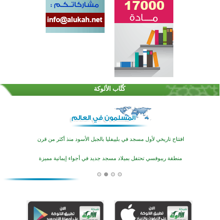
اختتام الدورة التاسعة لمسابقة حفظ وتلاوة القرآن الكريم في أزناكاييف
تيسليتش تختتم برنامجا تعليميا لتعزيز القيم وبناء الشخصية للشباب المسلمين
كُتَّاب الألوكة
اختتام منافسات قرآنية متميزة في بنغلاديش بمشاركة 3000 متسابق
أكثر من 400 طالب يشاركون في مسابقة المعلومات الإسلامية بأستراليا
افتتاح تاريخي لأول مسجد في بلييفليا بالجبل الأسود منذ أكثر من قرن
منطقة ريبوفسي تحتفل بميلاد مسجد جديد في أجواء إيمانية مميزة
أكبر مشروع إسلامي في ريف أستراليا يفتتح أبوابه بعد سنوات من العمل والعطاء
القرآن والتربية في صدارة البرامج الصيفية للمسلمين في بينزا وساراتوف وموردوفيا هذا العام
اختتام الدورة التاسعة لمسابقة حفظ وتلاوة القرآن الكريم في أزناكاييف