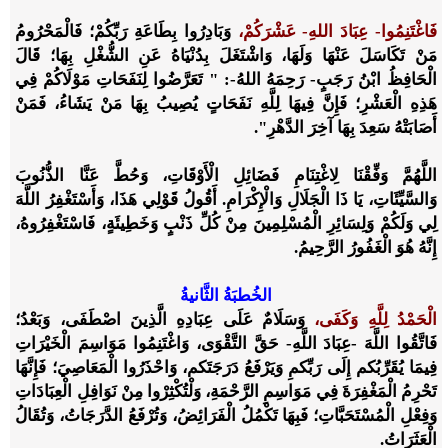
فَاغْتَنِمُوا- عِبَادَ اللهِ- عَشْرَكُمْ،
وَبَادِرُوا بِطَاعَةِ رَبِّكُمْ؛ فَالْمَحْرُومُ
مَنْ تَكَاسَلَ عَنْهَا وَلَهَا، وَاشْتَغَلَ بِدُنْيَاهُ عَنِ الشُّغْلِ بِهَا؛ قَالَ
الْحَافِظُ ابْنُ رَجَبٍ- رَحِمَهُ اللهُ-: " تَعَرَّضُوا لِنَفَحَاتِ مَوْلَاكُمْ فِي
هَذِهِ الْعَشْرِ؛ فَإِنَّ فِيهَا لِلَّهِ نَفَحَاتٍ يُصِيبُ بِهَا مَنْ يَشَاءُ، فَمَنْ
أَصَابَتْهُ سَعِدَ بِهَا آخِرَ الدَّهْرِ".
اللَّهُمَّ
وَفِّقْنَا لِاغْتِنَامِ فَضَائِلِ الْأَوْقَاتِ، وَحُطَّ عَنَّا الذُّنُوبَ
وَالسَّيِّئَاتِ، يَا ذَا الْجَلَالِ وَالْإِكْرَامِ. أَقُولُ قَوْلِي هَذَا، وَأَسْتَغْفِرُ اللَّهَ
لِي وَلَكُمْ وَلِسَائِرِ الْمُسْلِمِينَ مِنْ كُلِّ ذَنْبٍ وَخَطِيئَةٍ، فَاسْتَغْفِرُوهُ،
إِنَّهُ هُوَ الْغَفُورُ الرَّحِيمُ.
الخُطبَةُ الثَّانيةُ
الْحَمْدُ لِلَّهِ
وَكَفَى،
وَسَلَامٌ عَلَى عِبَادِهِ الَّذِينَ اصْطَفَى، وَبَعْدُ؛
فَاتَّقُوا اللَّهَ -عِبَادَ اللَّهِ- حَقَّ التَّقْوَى، وَاغْتَنِمُوا مَوَاسِمَ الْخَيْرَاتِ
فِيمَا يُقَرِّبُكم إِلَى رَبِّكمِ وَيَرْفَعُ دَرَجَتَكم، وَاحْذَرُوا الْمَعَاصِيَ؛ فَإِنَّهَا
تَحْرِمُ الْمَغْفِرَةَ فِي مَوَاسِمِ الرَّحْمَةِ، وَلْتُكْثِرْوا مِنْ نَوَافِلِ الْعِبَادَاتِ
وَفِعْلِ الْمُسْتَحَبَّاتِ؛ فَبِهَا تَكْمُلُ الْفَرَائِضُ، وَتُرْفَعُ الدَّرَجَاتُ، وَتُقَالُ
الْعَثَرَاتُ.