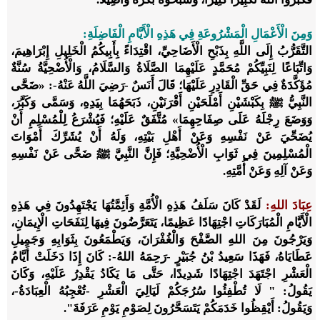
وَمِنَ الْأَعْمَالِ الْمَشْرُوعَةِ فِي هَذِهِ الْأَيَّامِ الْفَاضِلَةِ:
التَّقَرُّبُ إِلَى اللَّهِ بِذَبْحِ الْأَضَاحِيِّ، اقْتِدَاءً بِأَبِيكُمُ الْخَلِيلِ إِبْرَاهِيمَ،
وَاتِّبَاعًا لِنَبِيِّكُمْ مُحَمَّدٍ عَلَيْهِمَا الصَّلَاةُ وَالسَّلَامُ، وَالْأُضْحِيَّةُ سُنَّةٌ
مُؤَكَّدَةٌ فِي حَقِّ الْقَادِرِ عَلَيْهَا؛ قَالَ أَنَسٌ -رَضِيَ اللَّهُ عَنْهُ-: «
ضَحَّى
النَّبِيُّ ﷺ بِكَبْشَيْنِ أَمْلَحَيْنِ أَقْرَنَيْنِ، ذَبَحَهُمَا بِيَدِهِ، وَسَمَّى وَكَبَّرَ،
وَوَضَعَ رِجْلَهُ عَلَى صِفَاحِهِمَا
» مُتَّفَقٌ عَلَيْهِ؛ فَيُشْرَعُ لِلْمُسْلِمِ أَنْ
يُضَحِّيَ عَنْ نَفْسِهِ وَعَنْ أَهْلِ بَيْتِهِ، وَلَهُ أَنْ يُشَرِّكَ أَمْوَاتَ
الْمُسْلِمِينَ فِي ثَوَابِ الْأُضْحِيَّةِ؛ فَإِنَّ النَّبِيَّ ﷺ ضَحَّى عَنْ نَفْسِهِ
وَعَنْ آلِهِ وَعَنْ أُمَّتِهِ.
عِبَادَ اللهِ:
لَقَدْ كَانَ سَلَفُ هَذِهِ الْأُمَّةِ وَأَئِمَّتُهَا يَجْتَهِدُونَ فِي هَذِهِ
الْأَيَّامِ الْمُبَارَكَاتِ اجْتِهَادًا عَظِيمًا، يَتَعَرَّضُونَ فِيهَا لِنَفَحَاتِ الْإِيمَانِ،
وَيَرْجُونَ مِنَ اللهِ الصَّفْحَ وَالْغُفْرَانَ، وَيَطْمَعُونَ بِثَوَابِهِ وَجَمِيلِ
عَطَايَاهُ، فَهَذَا سَعِيدُ بْنُ جُبَيْرٍ -رَحِمَهُ اللهُ-: كَانَ إِذَا دَخَلَتْ أَيَّامُ
الْعَشْرِ اجْتَهَدَ اجْتِهَادًا شَدِيدًا، حَتَّى مَا يَكَادُ يَقْدِرُ عَلَيْهِ، وَكَانَ
يَقُولُ: " لَا تُطْفِئُوا سُرُجَكُمْ لَيَالِيَ الْعَشْرِ -تُعْجِبُهُ الْعِبَادَةُ-،
وَيَقُولُ: أَيْقِظُوا خَدَمَكُمْ يَتَسَحَّرُونَ لِصَوْمِ يَوْمِ عَرَفَةَ".