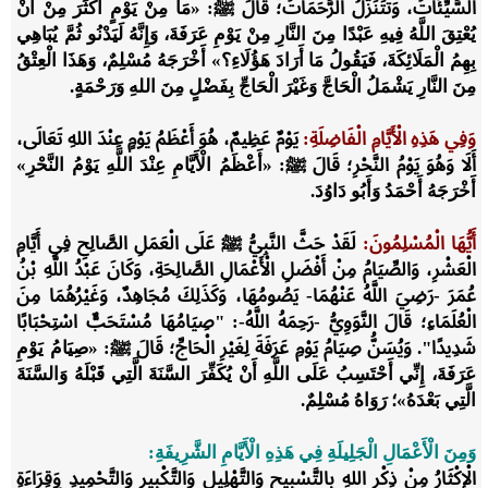
السَّيِّئَاتُ، وَتَتَنَزَّلُ الرَّحَمَاتُ؛ قَالَ ﷺ: «
مَا مِنْ يَوْمٍ أَكْثَرَ مِنْ أَنْ
يُعْتِقَ اللَّهُ فِيهِ عَبْدًا مِنَ النَّارِ مِنْ يَوْمِ عَرَفَةَ، وَإِنَّهُ لَيَدْنُو ثُمَّ يُبَاهِي
بِهِمُ الْمَلَائِكَةَ، فَيَقُولُ مَا أَرَادَ هَؤُلَاءِ؟
» أَخْرَجَهُ مُسْلِمٌ، وَهَذَا الْعِتْقُ
مِنَ النَّارِ يَشْمَلُ الْحَاجَّ وَغَيْرَ الْحَاجِّ بِفَضْلٍ مِنَ اللهِ وَرَحْمَةٍ.
وَفِي هَذِهِ الْأَيَّامِ الْفَاضِلَةِ:
يَوْمٌ عَظِيمٌ، هُوَ أَعْظَمُ يَوْمٍ عِنْدَ اللهِ تَعَالَى،
أَلَا وَهُوَ يَوْمُ النَّحْرِ؛ قَالَ ﷺ: «
أَعْظَمُ الْأَيَّامِ عِنْدَ اللَّهِ يَوْمُ النَّحْرِ
»
أَخْرَجَهُ أَحْمَدُ وَأَبُو دَاوُدَ.
أَيُّهَا الْمُسْلِمُونَ:
لَقَدْ حَثَّ النَّبِيُّ ﷺ عَلَى الْعَمَلِ الصَّالِحِ فِي أَيَّامِ
الْعَشْرِ، وَالصِّيَامُ مِنْ أَفْضَلِ الْأَعْمَالِ الصَّالِحَةِ، وَكَانَ عَبْدُ اللَّهِ بْنُ
عُمَرَ -رَضِيَ اللَّهُ عَنْهُمَا- يَصُومُهَا، وَكَذَلِكَ مُجَاهِدٌ، وَغَيْرُهُمَا مِنَ
الْعُلَمَاءِ؛ قَالَ النَّوَوِيُّ -رَحِمَهُ اللَّهُ-: "صِيَامُهَا مُسْتَحَبٌّ اسْتِحْبَابًا
شَدِيدًا". وَيُسَنُّ صِيَامُ يَوْمِ عَرَفَةَ لِغَيْرِ الْحَاجِّ؛ قَالَ ﷺ: «
صِيَامُ يَوْمِ
عَرَفَةَ، إِنِّي أَحْتَسِبُ عَلَى اللَّهِ أَنْ يُكَفِّرَ السَّنَةَ الَّتِي قَبْلَهُ وَالسَّنَةَ
الَّتِي بَعْدَهُ
»؛ رَوَاهُ مُسْلِمٌ.
وَمِنَ الْأَعْمَالِ الْجَلِيلَةِ فِي هَذِهِ الْأَيَّامِ الشَّرِيفَةِ:
الْإكْثَارُ مِنْ ذِكْرِ اللهِ بِالتَّسْبِيحِ وَالتَّهْلِيلِ وَالتَّكْبِيرِ وَالتَّحْمِيدِ وَقِرَاءَةِ