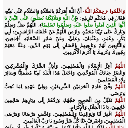
وَاعْلَمُوا -رَحِمَكُمُ اللَّهُ-
أَنَّ اللَّهَ أَمَرَكُمْ بِالصَّلَاةِ وَالسَّلَامِ عَلَى نَبِيِّهِ،
فَقَالَ فِي مُحْكَمِ تَنْزِيلِهِ:
﴿
إِنَّ اللَّهَ وَمَلَائِكَتَهُ يُصَلُّونَ عَلَى النَّبِيِّ يَا
أَيُّهَا الَّذِينَ آمَنُوا صَلُّوا عَلَيْهِ وَسَلِّمُوا تَسْلِيمًا
﴾
.
اللَّهُمَّ
صَلِّ وَسَلِّمْ
وَبَارِكْ عَلَى نَبِيِّنَا مُحَمَّدٍ، وَارْضَ اللَّهُمَّ عَنْ خُلَفَائِهِ الرَّاشِدِينَ: أَبِي
بَكْرٍ، وَعُمَرَ، وَعُثْمَانَ، وَعَلِيٍّ، وَعَنْ سَائِرِ الصَّحَابَةِ أَجْمَعِينَ،
وَالتَّابِعِينَ لَهُمْ وَتَابِعِيهِمْ بِإِحْسَانٍ إِلَى يَوْمِ الدِّينِ، وَعَنَّا مَعَهُمْ
بِجُودِكَ وَكَرَمِكَ يَا أَكْرَمَ الْأَكْرَمِينَ.
اللَّهُمَّ
أَعِزَّ الْإِسْلَامَ وَالْمُسْلِمِينَ، وَأَذِلَّ الشِّرْكَ وَالْمُشْرِكِينَ،
وَانْصُرْ عِبَادَكَ الْمُوَحِّدِينَ، وَاجْعَلْ هَذَا الْبَلَدَ آمِنًا مُطْمَئِنًّا وَسَائِرَ
بِلَادِ الْمُسْلِمِينَ.
اللَّهُمَّ
وَفِّقْ خَادِمَ الْحَرَمَيْنِ الشَّرِيفَيْنِ، وَوَلِيَّ عَهْدِهِ لِمَا تُحِبُّ
وَتَرْضَى.
اللَّهُمَّ
تَقَبَّلْ مِنَ الْحَجِيجِ حَجَّهُمْ، وَرُدَّهُمْ إِلَى دِيَارِهِمْ سَالِمِينَ
غَانِمِينَ، يَا ذَا الْجَلَالِ وَالْإِكْرَامِ.
اللَّهُمَّ
اغْفِرْ لَنَا وَلِوَالِدِينَا وَلِلْمُسْلِمِينَ، وَاشْفِ مَرْضَانَا وَمَرْضَى
الْمُسْلِمِينَ، وَاصْرِفْ عَنَّا كُلَّ شَرٍّ وَسُوءٍ يَا رَبَّ الْعَالَمِينَ.
عِبَادَ اللَّهِ:
اذْكُرُوا اللَّهَ ذِكْرًا كَثِيرًا، وَسَبِّحُوهُ بُكْرَةً وَأَصِيلًا، وَآخِرُ