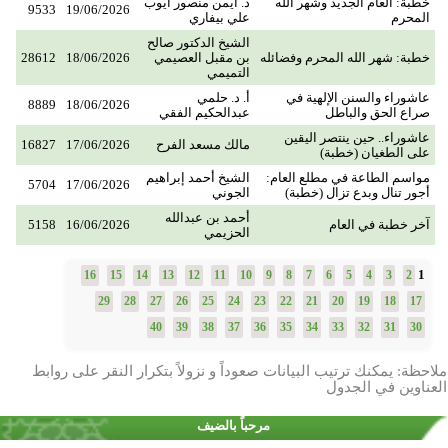
خطبة: العام الجديد وشهر الله
د. أيمن منصور أيوب
9533
19/06/2026
المحرم
علي بيفاري
الشيخ الدكتور صالح
خطبة: شهر الله المحرم وفضائله
بن مقبل العصيمي
18/06/2026
28612
التميمي
عاشوراء والسنن الإلهية في
أ. د. حلمي
8889
18/06/2026
صراع الحق والباطل
عبدالحكيم الفقي
عاشوراء.. حين ينتصر اليقين
مالك مسعد الفرح
17/06/2026
16827
على الطغيان (خطبة)
مواسم الطاعة في مطلع العام:
الشيخ أحمد إبراهيم
5704
17/06/2026
أجور تنال وبدع تزال (خطبة)
الجوني
أحمد بن عبدالله
آخر خطبة في العام
16/06/2026
5158
الحزيمي
1
16
15
14
13
12
11
10
9
8
7
6
5
4
3
2
29
28
27
26
25
24
23
22
21
20
19
18
17
40
39
38
37
36
35
34
33
32
31
30
ملاحظة: يمكنك ترتيب البيانات صعوداً و نزولاً بتكرار النقر على روابط
العناوين في الجدول
مرحباً بالضيف