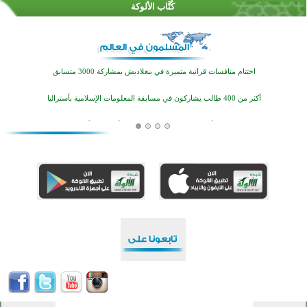
كُتَّاب الألوكة
اختتام الدورة التاسعة لمسابقة حفظ وتلاوة القرآن الكريم في أزناكاييف
تيسليتش تختتم برنامجا تعليميا لتعزيز القيم وبناء الشخصية للشباب المسلمين
اختتام منافسات قرآنية متميزة في بنغلاديش بمشاركة 3000 متسابق
أكثر من 400 طالب يشاركون في مسابقة المعلومات الإسلامية بأستراليا
افتتاح تاريخي لأول مسجد في بلييفليا بالجبل الأسود منذ أكثر من قرن
منطقة ريبوفسي تحتفل بميلاد مسجد جديد في أجواء إيمانية مميزة
أكبر مشروع إسلامي في ريف أستراليا يفتتح أبوابه بعد سنوات من العمل والعطاء
القرآن والتربية في صدارة البرامج الصيفية للمسلمين في بينزا وساراتوف وموردوفيا هذا العام
اختتام الدورة التاسعة لمسابقة حفظ وتلاوة القرآن الكريم في أزناكاييف
تيسليتش تختتم برنامجا تعليميا لتعزيز القيم وبناء الشخصية للشباب المسلمين
اختتام منافسات قرآنية متميزة في بنغلاديش بمشاركة 3000 متسابق