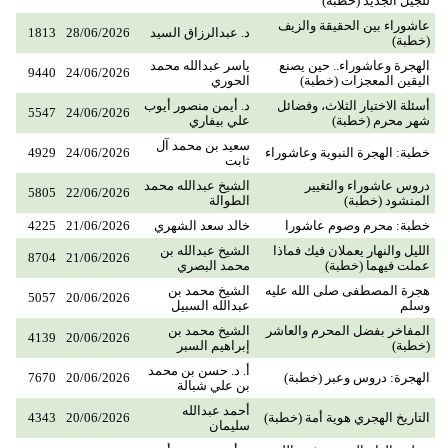
للجيل الجديد (خطبة)
عاشوراء بين الحقيقة والزيف
د. عبدالرزاق السيد
28/06/2026
1813
(خطبة)
الهجرة وعاشوراء.. حين يصنع
ياسر عبدالله محمد
9440
24/06/2026
اليقين المعجزات (خطبة)
الحوري
أسئلة الاختبار الثلاث، وفضائل
د. أيمن منصور أيوب
5547
24/06/2026
شهر محرم (خطبة)
علي بيفاري
سعيد بن محمد آل
خطبة: الهجرة النبوية وعاشوراء
24/06/2026
4929
ثابت
دروس عاشوراء والتغيير
الشيخ عبدالله محمد
5805
22/06/2026
المنشود (خطبة)
الطوالة
خطبة: محرم وصوم عاشورا
خالد سعد الشهري
21/06/2026
4225
الليل والنهار يعملان فيك فماذا
الشيخ عبدالله بن
8704
21/06/2026
عملت فيهما (خطبة)
محمد البصري
هجرة المصطفى صلى الله عليه
الشيخ محمد بن
5057
20/06/2026
وسلم
عبدالله السبيل
المفاخر بفضل المحرم والعاشر
الشيخ محمد بن
4139
20/06/2026
(خطبة)
إبراهيم السبر
أ. د. حسن بن محمد
الهجرة: دروس وعبر (خطبة)
20/06/2026
7670
بن علي شبالة
أحمد عبدالله
التاريخ الهجري هوية أمة (خطبة)
20/06/2026
4343
سليمان