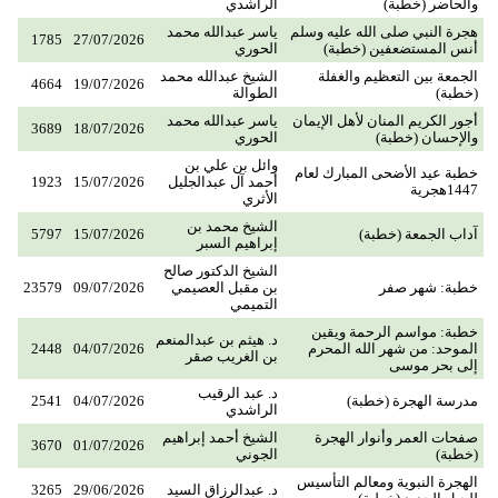
والحاضر (خطبة)
الراشدي
هجرة النبي صلى الله عليه وسلم
ياسر عبدالله محمد
1785
27/07/2026
أنس المستضعفين (خطبة)
الحوري
الجمعة بين التعظيم والغفلة
الشيخ عبدالله محمد
4664
19/07/2026
(خطبة)
الطوالة
أجور الكريم المنان لأهل الإيمان
ياسر عبدالله محمد
3689
18/07/2026
والإحسان (خطبة)
الحوري
وائل بن علي بن
خطبة عيد الأضحى المبارك لعام
أحمد آل عبدالجليل
15/07/2026
1923
1447هجرية
الأثري
الشيخ محمد بن
آداب الجمعة (خطبة)
15/07/2026
5797
إبراهيم السبر
الشيخ الدكتور صالح
خطبة: شهر صفر
بن مقبل العصيمي
09/07/2026
23579
التميمي
خطبة: مواسم الرحمة ويقين
د. هيثم بن عبدالمنعم
الموحد: من شهر الله المحرم
04/07/2026
2448
بن الغريب صقر
إلى بحر موسى
د. عبد الرقيب
مدرسة الهجرة (خطبة)
04/07/2026
2541
الراشدي
صفحات العمر وأنوار الهجرة
الشيخ أحمد إبراهيم
3670
01/07/2026
(خطبة)
الجوني
الهجرة النبوية ومعالم التأسيس
د. عبدالرزاق السيد
29/06/2026
3265