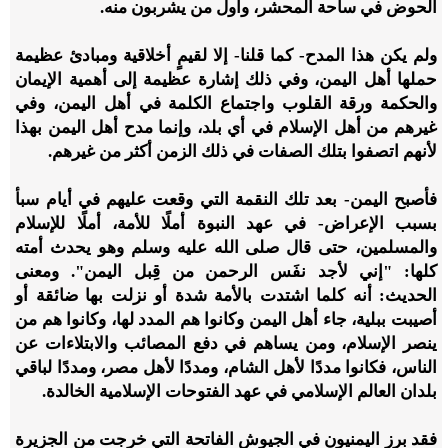
الحوض في ساحة المحشر، وأول من يشربون منه.
ولم يكن هذا المدح- كما قلنا- إلا لقيمٍ أخلاقية ومبادئ عظيمة
حملها أهل اليمن، وفي ذلك إشارة عظيمة إلى أهمية الإيمان
والحكمة ورقة القلوب واجتماع الكلمة في أهل اليمن، وفي
غيرهم من أهل الإسلام في أي بلد، وإنما مدح أهل اليمن بهذا
لأنهم اتصفوا بتلك الصفات في ذلك الزمن أكثر من غيرهم.
فأصبح اليمن- بعد تلك النقمة التي وقعت عليهم في أيام سبأ
بسبب الإعراض- في عهد النبوة أملًا للأمة، أملًا للإسلام
والمسلمين، حتى قال صلى الله عليه وسلم وهو يحدث أمته
كلها: "إني لأجد نفَس الرحمن من قِبل اليمن". ومعنى
الحديث: أنه كلما اشتدت بالأمة شدة أو نزلت بها ضائقة أو
أصيبت ببلية، جاء أهل اليمن وكانوا هم المدد لها، وكانوا هم من
ينصر الإسلام، ومن يساهم في دفع المصائب والابتلاءات عن
الناس، فكانوا مددًا لأهل الشام، ومددًا لأهل مصر، ومددًا لباقي
بلدان العالم الإسلامي في عهد الفتوحات الإسلامية الخالدة.
فقد برز اليمنيون في الجيوش الفاتحة التي خرجت من الجزيرة