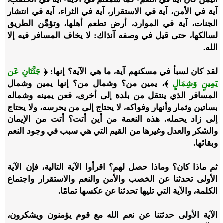
آية في الأمن، آية في الاستقرار، آية في الثراء، آية في انتشار
الجنات، آية في الموارد، أرض تطعم أهلها، وتؤمِّن الطريق
لسالكها، حتى قيل في وصفه آنذاك: لا يخاف المسافر فيه إلا
الله.
لقد كان لسبأ في مسكنهم آية، ما هي الآية؟ إنها: ﴿
جَنَّتَانِ عَن
يَمِينٍ وَشِمَالٍ
﴾، يمين من؟ وشمال من؟ إنها يمين وشمال
المسافر الذي ينتقل من بلدة إلى أخرى، فعن يمينه وشماله
بساتين وثمار وأنهار وفواكه، لا يحتاج إلى من يحرسه، ولا يحتاج
إلى زاد يحمله. هذه النعمة من أين أتت؟ أتت من الإيمان
والشكر والعدل وغيرها من القيم التي هي سبب في وجود النعم
وبقائها.
ثم ماذا كان؟ وماذا حصل لهم؟ اقرأوا الآية التالية، فإن الآية
الأولى تحدثنا عن الخصب والأمن والنعم والاستقرار واجتماع
الكلمة، والآية التي تليها تحدثنا عن عكسها تمامًا.
الآية الأولى حدثتنا عن نعم الله مع قوم يؤمنون ويشكرون،