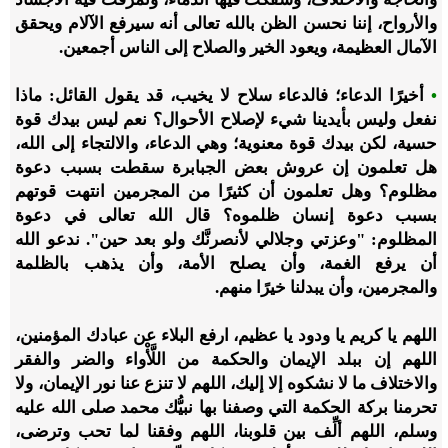
والأرواح، إننا نحسن الظن بالله تعالى أنه سيرفع الآلام ويحقق
الآمال العظيمة، ويعود الخير والصلاح إلى الناس أجمعين.
•
أخيرًا الدعاء؛ فالدعاء سلاح لا يخيب، قد يقول القائل: ماذا
نفعل وليس بأيدينا شيء لإصلاح الأحوال؟ نعم ليس بيدك قوة
حسية، لكن بيدك قوة معنوية؛ وهي الدعاء، والالتجاء إلى الله،
هل تعلمون إن عروش بعض الجبابرة سقطت بسبب دعوة
مظلوم؟ وهل تعلمون أن كثيرًا من المجرمين انتهت قوتهم
بسبب دعوة إنسان ظلموه؟ قال الله تعالى في دعوة
المظلوم: "وعزتي وجلالي لأنصرنَّك ولو بعد حين". ندعو الله
أن يرفع الغمة، وأن يصلح الأمة، وأن يذهب بالظلمة
والمجرمين، وأن يبدلنا خيرًا منهم.
اللهم يا كريم يا ودود يا عظيم، ارفع البلاء عن عبادك المؤمنين،
اللهم إن ببلد الإيمان والحكمة من اللَّأْواء والضر والفقر
والاختلاف ما لا نشكوه إلا إليك، اللهم لا تنزع عنا نور الإيمان، ولا
تحرمنا بركة الحكمة التي وصفنا بها نبيُّك محمد صلى الله عليه
وسلم، اللهم ألِّف بين قلوبنا، اللهم وفقنا لما تحب وترضى،