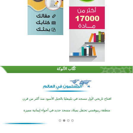
اختتام الدورة التاسعة لمسابقة حفظ وتلاوة القرآن الكريم في أزناكاييف
تيسليتش تختتم برنامجا تعليميا لتعزيز القيم وبناء الشخصية للشباب المسلمين
كُتَّاب الألوكة
اختتام منافسات قرآنية متميزة في بنغلاديش بمشاركة 3000 متسابق
أكثر من 400 طالب يشاركون في مسابقة المعلومات الإسلامية بأستراليا
افتتاح تاريخي لأول مسجد في بلييفليا بالجبل الأسود منذ أكثر من قرن
منطقة ريبوفسي تحتفل بميلاد مسجد جديد في أجواء إيمانية مميزة
أكبر مشروع إسلامي في ريف أستراليا يفتتح أبوابه بعد سنوات من العمل والعطاء
القرآن والتربية في صدارة البرامج الصيفية للمسلمين في بينزا وساراتوف وموردوفيا هذا العام