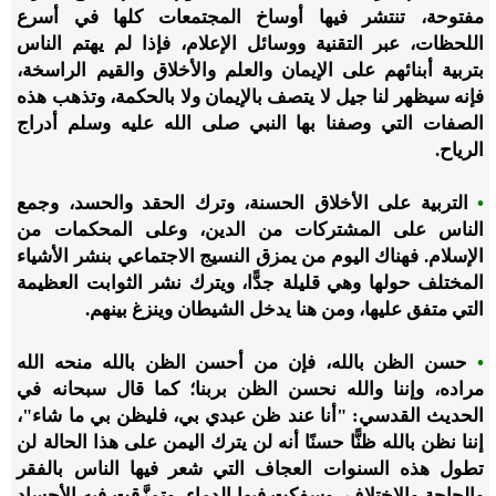
مفتوحة، تنتشر فيها أوساخ المجتمعات كلها في أسرع
اللحظات، عبر التقنية ووسائل الإعلام، فإذا لم يهتم الناس
بتربية أبنائهم على الإيمان والعلم والأخلاق والقيم الراسخة،
فإنه سيظهر لنا جيل لا يتصف بالإيمان ولا بالحكمة، وتذهب هذه
الصفات التي وصفنا بها النبي صلى الله عليه وسلم أدراج
الرياح.
•
التربية على الأخلاق الحسنة، وترك الحقد والحسد، وجمع
الناس على المشتركات من الدين، وعلى المحكمات من
الإسلام. فهناك اليوم من يمزق النسيج الاجتماعي بنشر الأشياء
المختلف حولها وهي قليلة جدًّا، ويترك نشر الثوابت العظيمة
التي متفق عليها، ومن هنا يدخل الشيطان وينزغ بينهم.
•
حسن الظن بالله، فإن من أحسن الظن بالله منحه الله
مراده، وإننا والله نحسن الظن بربنا؛ كما قال سبحانه في
الحديث القدسي: "أنا عند ظن عبدي بي، فليظن بي ما شاء"،
إننا نظن بالله ظنًّا حسنًا أنه لن يترك اليمن على هذا الحالة لن
تطول هذه السنوات العجاف التي شعر فيها الناس بالفقر
والحاجة والاختلاف، وسفكت فيها الدماء، وتمزَّقت فيه الأجساد