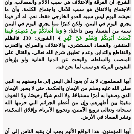
الشرع، أن الفرقة والاختلاف هي سبب الآلام والمصائب، وأن
الاجتماع والاتفاق هو سبب للآمال واجتماع الكلمة، وأن ما
نعيشه اليوم ليس سببه العدو الخارجي فقط، نعم، له أثر فيما
يجري اليوم في اليمن، ولكن كثيرًا مما يجري اليوم في اليمن
سببه من أنفسنا، ومن داخلنا: ﴿
وَمَا أَصَابَكُمْ مِنْ مُصِيبَةٍ فَبِمَا
كَسَبَتْ أَيْدِيكُمْ وَيَعْفُو عَنْ كَثِيرٍ
﴾ [الشورى: 30]. فالظلم
المنتشر، والفساد المستشري، والاختلاف والصراع، والتحزب
والتقاطع والتدابر، وعدم تطبيق شرع الله تعالى، والقتال على
المنصب والسلطة، والبحث عن الدنيا الفانية ولو بإزهاق
النفوس البريئة هو سبب لما نحن فيه.
أيها المسلمون، لا بد أن يعود أهل اليمن إلى ما وصفهم به النبي
صلى الله عليه وسلم من الإيمان والحكمة، حتى لا يصير الإيمان
الذي وصفوا به أمرًا مستباحًا، ولا الدم شيئًا رخيصًا، ولا الخوف
مقيمًا بين أظهرهم. وإن من أعظم الجرائم التي حرمها الله
سبحانه وتعالى ترويع الآمنين، وتجويع الأبرياء، وإقلاق السكينة،
ونشر الفساد في الأرض.
أيها المؤمنون، هذا الواقع الأليم يجب أن ينتبه الناس إلى أن