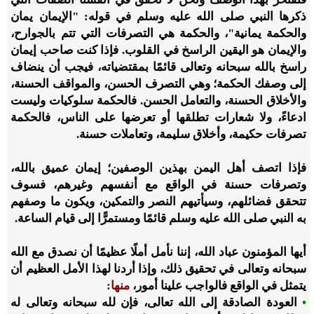
ذكرها النبي صلى الله عليه وسلم في قوله: "الإيمان يمان
والحكمة يمانية"، والحكمة هي التصرفات التي تتم بالجوارح،
والإيمان هو اليقين الراسخ في القلوب. فإذا كنت صاحب إيمان
راسخ بالله سبحانه وتعالى قائمًا بمقتضياته، فيجب أن ينضاف
إلى وصفك الحكمة؛ وهي التصرف الحسن، والمواقف الحسنة،
والأخلاق الحسنة، والتعامل الحسن. فالحكمة سلوكيات وليست
ادعاءً، ولا شعارات تطلقها أو تعرضها على الناس، فالحكمة
تصرفات حكيمة، وأخلاق سليمة، وتعاملات حسنة.
فإذا اتصف أهل اليمن بهذين الوصفين؛ إيمان عميق بالله،
وتصرفات حسنة في الواقع مع أنفسهم وغيرهم، فسوف
تتحقق فضائلهم، وسيأتيهم النصر والتمكين، ويكون ما وصفهم
به النبي صلى الله عليه وسلم قائمًا ومستمرًّا إلى قيام الساعة.
أيها المؤمنون عباد الله، إننا نأمل أملًا عظيمًا أن نصدق مع الله
سبحانه وتعالى في تحقيق ذلك، وإذا أردنا لهذا الأمل العظيم أن
يتمثل في الواقع فالواجب علينا أمور،
منها:
•
العودة الصادقة إلى الله تعالى، فإن لله سبحانه وتعالى له