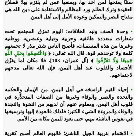
سننًا يمنحها لمن أخذ بها، ويمنعها عمن لم يلتزم بها؛ فصلاح
العقيدة وترك الظلم ورد المظالم والاستقامة على دين الله هي
مفتاح النصر والتمكين وعودة الأمل إلى أهل اليمن.
•
وحدة الصف ونبذ الخلافات؛ اليوم تمزق المجتمع تحت
شعارات متعددة طائفية وحزبية وقبلية وعنصرية ووطنية
وغيرها من هذه المسميات، فأصبح الناس شذر مذر لا تجمعهم
كلمة ولا توحدهم قوة، قال الله تعالى: ﴿
وَاعْتَصِمُوا بِحَبْلِ اللَّهِ
جَمِيعًا وَلَا تَفَرَّقُوا
﴾ [آل عمران: 103]، فلا مكان لما يفرِّق
الأجساد والقلوب عند أهل اليمن، فإن الله تعالى مدحهم
لاجتماعهم.
•
إحياء القيم الراسخة في أهل اليمن، من الإيمان والحكمة
والنجدة والصبر والوفاء وغيرها من الصفات المتجذِّرة في
قلوب أهل اليمن، ومعلوم عنهم أن لديهم من النخوة والنجدة
والوفاء والمروءة الشيء الكثير؛ فلذلك فالعودة إليها وترسيخها
في نفوس الناشئة مهم، حتى يعود لليمن مكانه بين الأمم.
•
الاهتمام بتربية الجيل الناشئ؛ فاليوم العالم أصبح كقرية