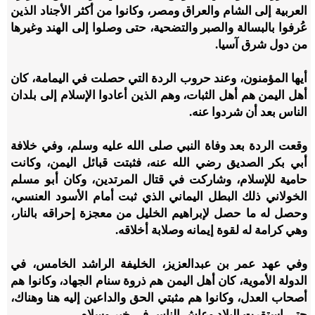
العربية إلى الشام والعراق ومصر، وكانوا من أكثر الأجناد الذين
عُرفوا بالبسالة والصبر والتضحية، حتى وصلوا إلى الهند وغيرها
من دول شرق آسيا.
أيها المؤمنون، وعند حروب الردة التي حصلت في اليمامة، كان
أهل اليمن هم أهل الثبات، وهم الذين أعادوا الإسلام إلى بلدان
الناس بعد أن شردوا عنه.
وقعت الردة بعد وفاة النبي صلى الله عليه وسلم، وفي خلافة
أبي بكر الصديق رضي الله عنه، فثبتت قبائل اليمن، وكانت
حامية للإسلام، وشاركت في قتال المرتدين، وكان أبو مسلم
الخولاني ذلك البطل اليماني الذي ثبت أمام الأسود العنسي،
وحصل له ما حصل لإبراهيم الخليل من معجزة إحراقه بالنار،
وهي كرامة له لقوة إيمانه وصلابة أخلاقه.
وفي عهد عمر بن عبدالعزيز، الخليفة الراشد الخامس، في
الدولة الأموية، كان أهل اليمن هم ذروة سنام الجهاد، وكانوا هم
أصحاب العدل، وكانوا هم مثبتي الحق والداعين إليه هنا وهناك،
حتى استقرت البلاد وعاش الناس في خير وسلام.