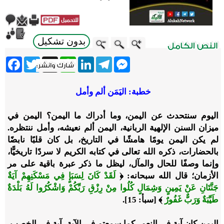
بدون تشكيل
ebook
Twitter
WhatsApp
X
LinkedIn
Telegram
Messenger
خطبة: اليَمَن ألم وأمل
اليوم سنتحدث عن اليمن، وما أدراك ما اليمن؟ اليمن في
ميزان السنن الإلهية الربانية، اليمن ألم نعيشه، وأمل ننتظره.
لم يكن اليمن يومًا هامشًا في التاريخ، بل كان قلبًا نابضًا
بالحضارات، ذكره الله تعالى في كتابه الكريم لا سردًا تاريخيًّا،
وإنما وصفًا للحال والمآل، ليظل ما ذكر عبرة باقية على مر
الأزمان؛ قال الله سبحانه: ﴿
لَقَدْ كَانَ لِسَبَإٍ فِي مَسْكَنِهِمْ آيَةٌ
جَنَّتَانِ عَنْ يَمِينٍ وَشِمَالٍ كُلُوا مِنْ رِزْقِ رَبِّكُمْ وَاشْكُرُوا لَهُ بَلْدَةٌ
طَيِّبَةٌ وَرَبٌّ غَفُورٌ
﴾ [سبأ: 15].
اليمن كان آية في النعم- كما سمعتم في الآية- آية في الخصب،