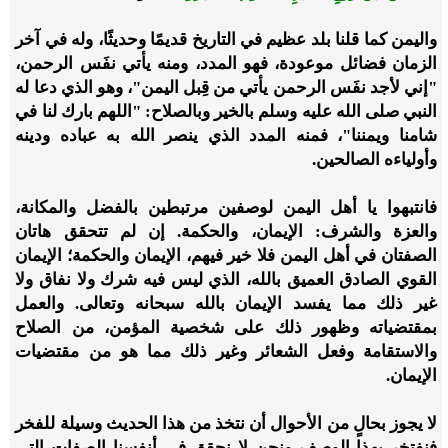
واليمن كما قلنا بلد عظيم في التاريخ قديمًا وحديثًا، وله في آخر
الزمان فضائل موعودة، فهو المدد، ومنه يأتي نفَس الرحمن،
"إني لأجد نفَس الرحمن يأتي من قِبل اليمن"، وهو الذي دعا له
النبي صلى الله عليه وسلم بالخير وبالصلاح: "اللهم بارك لنا في
شامنا ويمننا"، فمنه المدد الذي ينصر الله به عباده ودينه
وأولياءه الصالحين.
فانتبهوا يا أهل اليمن لوصفين مرتبطين بالفضل والمكانة،
والعزة والشرف: الإيمان، والحكمة. إن لم تتحقق هاتان
الصفتان في أهل اليمن فلا خير فيهم، الإيمان والحكمة؛ الإيمان
القوي الصادق العميق بالله، الذي ليس فيه شرك ولا نفاق ولا
غير ذلك مما يفسد الإيمان بالله سبحانه وتعالى. والعمل
بمقتضياته وظهور ذلك على شخصية المؤمن، من الصلاح
والاستقامة وفعل الشعائر وغير ذلك مما هو من مقتضيات
الإيمان.
لا يجوز بحالٍ من الأحوال أن نتخذ من هذا الحديث وسيلة للفخر
فنفتخر بهذا الوصف ونحن لا نحقق في أنفسنا الصفات التي