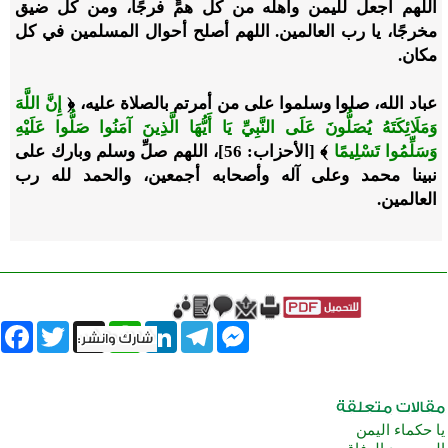
اللهم اجعل لليمن وأهله من كل همٍّ فرجًا، ومن كل ضيق
مخرجًا، يا رب العالمين. اللهم أصلح أحوال المسلمين في كل
مكان.
عباد الله، صلوا وسلموا على من أمرتم بالصلاة عليه، ﴿
إِنَّ اللَّهَ
وَمَلَائِكَتَهُ يُصَلُّونَ عَلَى النَّبِيِّ يَا أَيُّهَا الَّذِينَ آمَنُوا صَلُّوا عَلَيْهِ
وَسَلِّمُوا تَسْلِيمًا
﴾ [الأحزاب: 56]، اللهم صلِّ وسلم وبارك على
نبينا محمد وعلى آله وأصحابه أجمعين، والحمد لله رب
العالمين.
book
Twitter
WhatsApp
X
LinkedIn
Telegram
Messenger
يا حكماء اليمن