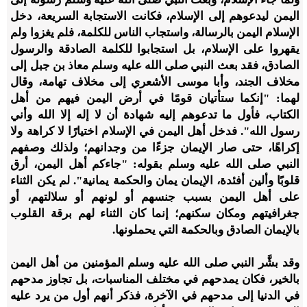
اليمن ليدعوهم إلى الإسلام، فكانت الاستجابة السريعة، دخل
الإسلام اليمن بالرسالة، واستجاب الناس للكلمة، فلم يغزوا ولم
يقهروا على الإسلام، بل استجابوا للكلمة الصادقة والرسول
الصادق، فقد بعث النبي صلى الله عليه وسلم معاذ بن جبل إلى
مخلاف الجند، وأبا موسى الأشعري إلى مخلاف تهامة، وقال
لهما: "إنكما ستأتيان قومًا في أرض اليمن فيهم من أهل
الكتاب، فأول ما تدعوهم إليه شهادة أن لا إله إلا الله وأني
رسول الله". فدخل أهل اليمن في الإسلام اختيارًا لا كراهة ولا
إكراهًا، حتى صار الإيمان جزءًا من وجدانهم؛ ولذلك وصفهم
النبي صلى الله عليه وسلم بقوله: "جاءكم أهل اليمن، أرق
قلوبًا وألين أفئدة، الإيمان يمان والحكمة يمانية". لم يكن الثناء
على أهل اليمن بسبب جنسهم أو لونهم أو سلالتهم، أو
جغرافيتهم ومكان سكنهم؛ إنما كان الثناء لهم برقة القلوب
بالإيمان الصادق وبالحكمة التي يحملونها.
وقد بشَّر النبي صلى الله عليه وسلم المؤمنين من أهل اليمن
بالخير، فكان يمدحهم في مختلف المناسبات، بل تجاوز مدحهم
في الدنيا إلى مدحهم في الآخرة، فذكر أنهم أول من يرد عليه