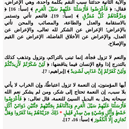
والآية الثانية حدثتنا سبب النقم بكلمة واحدة، وهي الإعراض،
فقال: ﴿
فَأَعْرَضُوا فَأَرْسَلْنَا عَلَيْهِمْ سَيْلَ الْعَرِمِ
﴾ [سبأ: 16] ﴿
وَمَزَّقْنَاهُمْ كُلَّ مُمَزَّقٍ
﴾ [سبأ: 19]. فالنعم تأتي وتستمر
بالاستقامة والعدل والطاعة، والمصائب والمحن تأتي
بالإعراض؛ الإعراض عن الشكر لله تعالى، والإعراض عن
العدل، والإعراض عن الأخلاق الفاضلة، الإعراض عن القيم
والإصلاح.
والنعم لا تزول فجأة، إنما تبنى بالتراكم، وتزول وتذهب كذلك
بالتدرج إذا وقع الإنسان فيما يناقضها: ﴿
لَئِنْ شَكَرْتُمْ لَأَزِيدَنَّكُمْ
وَلَئِنْ كَفَرْتُمْ إِنَّ عَذَابِي لَشَدِيدٌ
﴾ [إبراهيم: 7].
أيها المؤمنون، إن النعمة لا تزول اعتباطًا، وإن الخراب لا يأتي
بلا سبب، إن النعمة تحتاج إلى شكر، ومن لم يشكر نعم الله
سبحانه يحل به البديل السيئ للنعمة، قال تعالى: ﴿
فَأَعْرَضُوا
فَأَرْسَلْنَا عَلَيْهِمْ سَيْلَ الْعَرِمِ وَبَدَّلْنَاهُمْ بِجَنَّتَيْهِمْ جَنَّتَيْنِ ذَوَاتَيْ أُكُلٍ
خَمْطٍ وَأَثْلٍ وَشَيْءٍ مِنْ سِدْرٍ قَلِيلٍ
*
ذَلِكَ جَزَيْنَاهُمْ بِمَا كَفَرُوا وَهَلْ
نُجَازِي إِلَّا الْكَفُورَ
﴾ [سبأ: 16، 17].