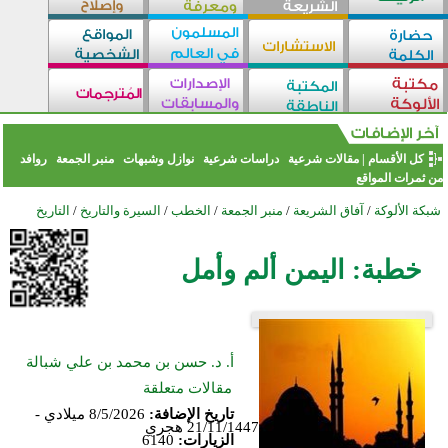
كل الأقسام
|
مقالات شرعية
دراسات شرعية
نوازل وشبهات
منبر الجمعة
روافد
من ثمرات المواقع
شبكة الألوكة
/
آفاق الشريعة
/
منبر الجمعة
/
الخطب
/
السيرة والتاريخ
/
التاريخ
خطبة: اليمن ألم وأمل
أ. د. حسن بن محمد بن علي شبالة
مقالات متعلقة
تاريخ الإضافة:
8/5/2026 ميلادي -
21/11/1447 هجري
الزيارات:
6140