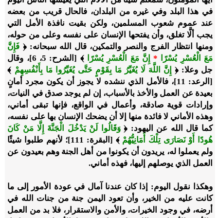
في هذا البلد وفي غيره من البلدان، فالحال قريب من بعضه
عند عموم شعوب المسلمين، ولكن بقيت نافذة الأمل التي
يجب ألَّا تغلق، وأن يفتحها الإنسان على نفسه وعلى من حوله،
ومنها انتظار الفرج والنصر والتمكين، قال الله سبحانه: ﴿
فَإِنَّ
مَعَ الْعُسْرِ يُسْرًا
*
إِنَّ مَعَ الْعُسْرِ يُسْرًا
﴾ [الشرح: 5، 6]، وقال
جل وعلا: ﴿
إِنَّ اللَّهَ لَا يُغَيِّرُ مَا بِقَوْمٍ حَتَّى يُغَيِّرُوا مَا بِأَنْفُسِهِمْ
﴾
[الرعد: 11]، فالأمل الذي ننشده لا يجوز أن يكون مجرد أمانٍ
بعيدة عن العمل والأخذ بالأسباب، إن لم يوجد صدق في النيات،
وإرادات قوية صادقة، وأعمال في الواقع، فإنها تبقى أماني،
وهذه الأماني لا فائدة منها إلا أن يضحك الإنسان بها على نفسه،
كما قال الله عن اليهود: ﴿
وَقَالُوا لَنْ يَدْخُلَ الْجَنَّةَ إِلَّا مَنْ كَانَ
هُودًا أَوْ نَصَارَى تِلْكَ أَمَانِيُّهُمْ
﴾ [البقرة: 111]؛ لأنهم طلبوا شيئًا
ولم يعملوا له، يريدون أن يكونوا من أهل الجنة وهم بعيدون عن
العمل الذي يوصلهم إليها، فهذه أماني.
وهكذا نقول اليوم: إذا كان عندنا آمال في عودة الأمور إلى ما
كانت عليه من الخير، وأن تعود اليمن جنة من جنات الله في
أرضه، في وجود الخيرات، والأمن والاستقرار، فلا بد من العمل