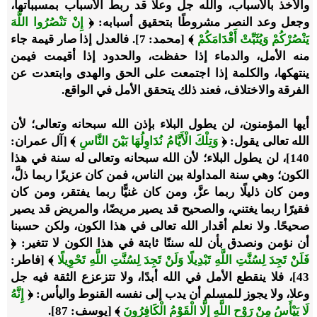
والأخذ بالأسباب، والله جل وعلا قد ربط الأسباب بمسبباتها،
وجعل وعد النصر مشروطًا بتحقيق أسبابه: ﴿
إِنْ تَنْصُرُوا اللَّهَ
يَنْصُرْكُمْ وَيُثَبِّتْ أَقْدَامَكُمْ
﴾ [محمد: 7]. فالعدل إذا صار قيمة جاء
منه الأمل، والدماء إذا حفظت، والحدود إذا أقيمت فيمن
ينتهكها، والكلمة إذا اجتمعت على الحق والهدى وابتعدت عن
الفرقة والاختلاف، فعند ذلك يتحقق الأمل في الواقع.
أيها المؤمنون، لن يطول البلاء بإذن الله سبحانه وتعالى؛ لأن
الله تعالى يقول: ﴿
وَتِلْكَ الْأَيَّامُ نُدَاوِلُهَا بَيْنَ النَّاسِ
﴾ [آل عمران:
140]، لن يطول البلاء؛ لأن الله سبحانه وتعالى له سنة في هذا
الكون؛ وهي سنة المداولة بين الناس، فمن كان عزيزًا ربما ذلَّ،
ومن كان ذليلًا ربما عزَّ، ومن كان غنيًّا ربما يفتقر، ومن كان
فقيرًا ربما يغتني، والصحيح قد يصير مريضًا، والمريض قد يصير
صحيحًا. ولا نعلم أقدار الله تعالى في هذا الكون، ولكن حسبنا
أن نؤمن ونصدق بأن لله سننًا ثابتة في هذا الكون لا تتغير: ﴿
فَلَنْ تَجِدَ لِسُنَّتِ اللَّهِ تَبْدِيلًا وَلَنْ تَجِدَ لِسُنَّتِ اللَّهِ تَحْوِيلًا
﴾ [فاطر:
43]، فلا ينقطع الأمل في الله أبدًا، ولا تتزعزع الثقة فيه جل
وعلا، ولا يجوز للمسلم أن يدب إلى نفسه القنوط واليأس: ﴿
إِنَّهُ
لَا يَيْأَسُ مِنْ رَوْحِ اللَّهِ إِلَّا الْقَوْمُ الْكَافِرُونَ
﴾ [يوسف: 87].