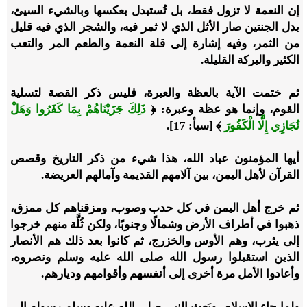
إن النعمة لا تزول فقط، بل تُستبدل بعكسها وبالشيء السيئ،
بدل الجنتين صار الأثل الذي لا ثمر فيه، والشجر الذي فيه قليل
من الثمر، وفيه إشارة إلى قلة النعمة والطعم المر والتعب
الكثير والبركة القليلة.
ثم ختمت الآية بالعظة والعبرة، فليس ذكر القصة لتسلية
القوم، وإنما هو عظة وعبرة: ﴿
ذَلِكَ جَزَيْنَاهُمْ بِمَا كَفَرُوا وَهَلْ
نُجَازِي إِلَّا الْكَفُورَ
﴾ [سبأ: 17].
أيها المؤمنون عباد الله، هذا شيء من ذكر التاريخ وقصص
القرآن لأهل اليمن، بين آلامهم القديمة وآمالهم العريضة.
ثم خرج أهل اليمن في كل حدب وصوب، ومزقناهم كل ممزق،
ذهبوا في أطراف الأرض وشمالًا وجنوبًا، ولكن ثُلَّة منهم خرجوا
إلى يثرب، وهم الأوس والخزرج، ثم كانوا بعد ذلك هم الأنصار
الذين استقبلوا رسول الله صلى الله عليه وسلم ونصروه،
وأعادوا الأمل مرة أخرى إلى أنفسهم وأقوامهم وديارهم.
ولما جاء الإسلام، وبَعث النبي صلى الله عليه وسلم رسوله إلى