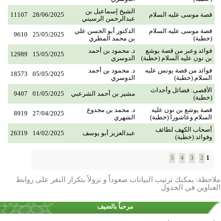
الشيخ إسماعيل بن
قصة موسى عليه السلام
28/06/2025
11107
عبدالرحمن الرسيني
قصة موسى عليه السلام
الدكتور أبو الحسن علي
9610
25/05/2025
(خطبة)
بن محمد المطري
فوائد وعبر من قصة يوشع
د. محمود بن أحمد
12989
15/05/2025
بن نون عليه السلام (خطبة)
الدوسري
فوائد من قصة يونس عليه
د. محمود بن أحمد
18573
05/05/2025
السلام (خطبة)
الدوسري
الأقصى: فضائل وأحداث
مشير بن أحمد الشرعبي
01/05/2025
9407
(خطبة)
قصة يوشع بن نون عليه
د. محمد بن مجدوع
8919
27/04/2025
السلام وعاشورا (خطبة)
الشهري
أصحاب الكهف لطائف
عبدالعزيز أبو يوسف
14/02/2025
26319
وفوائد (خطبة)
1
5
4
3
2
ملاحظة: يمكنك ترتيب البيانات صعوداً و نزولاً بتكرار النقر على روابط
العناوين في الجدول
مرحباً بالضيف