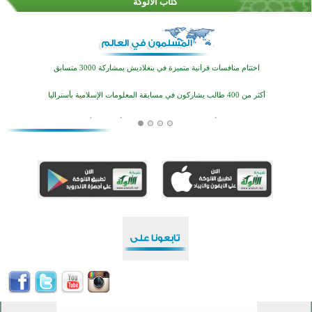
كُتَّاب الألوكة
اختتام الدورة التاسعة لمسابقة حفظ وتلاوة القرآن الكريم في أزناكاييف
تيسليتش تختتم برنامجا تعليميا لتعزيز القيم وبناء الشخصية للشباب المسلمين
اختتام منافسات قرآنية متميزة في بنغلاديش بمشاركة 3000 متسابق
أكثر من 400 طالب يشاركون في مسابقة المعلومات الإسلامية بأستراليا
افتتاح تاريخي لأول مسجد في بلييفليا بالجبل الأسود منذ أكثر من قرن
منطقة ريبوفسي تحتفل بميلاد مسجد جديد في أجواء إيمانية مميزة
أكبر مشروع إسلامي في ريف أستراليا يفتتح أبوابه بعد سنوات من العمل والعطاء
القرآن والتربية في صدارة البرامج الصيفية للمسلمين في بينزا وساراتوف وموردوفيا هذا العام
اختتام الدورة التاسعة لمسابقة حفظ وتلاوة القرآن الكريم في أزناكاييف
تيسليتش تختتم برنامجا تعليميا لتعزيز القيم وبناء الشخصية للشباب المسلمين
اختتام منافسات قرآنية متميزة في بنغلاديش بمشاركة 3000 متسابق