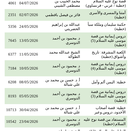
قصة نوح عليه السلام
محمد الحبيب بن
4061
04/07/2026
(خطبة / عربي - فرنساوي)
مصطفى الشيبي
أمتنا والمسرى والأسرى
فائز بن فيصل باقطمي
02/07/2026
2351
(خطبة)
حكمة سليمان وملكة سبأ
عبدالله بن إبراهيم
5356
24/05/2026
(خطبة)
الحضريتي
دروس إيمانية من قصة
د. محمود بن أحمد
موسى عليه السلام (5)
13/05/2026
7645
الدوسري
(خطبة)
الكعبة المشرفة: تاريخ
الشيخ عبدالله محمد
6377
11/05/2026
وأشواق (خطبة)
الطوالة
دروس إيمانية من قصة
د. محمود بن أحمد
موسى عليه السلام (4)
10/05/2026
7184
الدوسري
(خطبة)
أ. د. حسن بن محمد بن
خطبة: اليمن ألم وأمل
08/05/2026
6208
علي شبالة
دروس إيمانية من قصة
د. محمود بن أحمد
موسى عليه السلام (3)
05/05/2026
8193
الدوسري
(خطبة)
خطبة: قصة أصحاب
أ. د. حسن بن محمد بن
10713
30/04/2026
الأخدود، دروس وعبر
علي شبالة
المستفاد من قصة نوح عليه
د. محمود بن أحمد
10542
23/04/2026
السلام (خطبة)
الدوسري