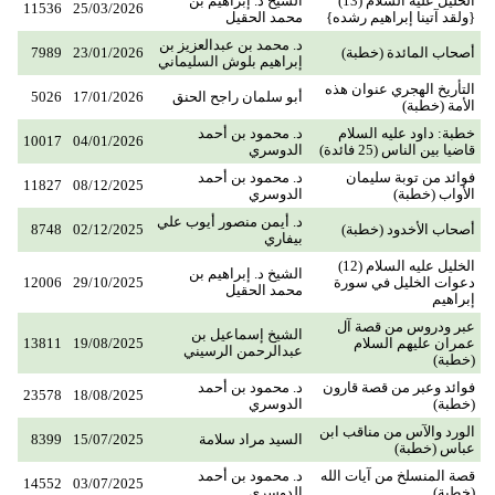
الخليل عليه السلام (13)
الشيخ د. إبراهيم بن
11536
25/03/2026
{ولقد آتينا إبراهيم رشده}
محمد الحقيل
د. محمد بن عبدالعزيز بن
أصحاب المائدة (خطبة)
23/01/2026
7989
إبراهيم بلوش السليماني
التأريخ الهجري عنوان هذه
أبو سلمان راجح الحنق
17/01/2026
5026
الأمة (خطبة)
خطبة: داود عليه السلام
د. محمود بن أحمد
10017
04/01/2026
قاضيا بين الناس (25 فائدة)
الدوسري
فوائد من توبة سليمان
د. محمود بن أحمد
11827
08/12/2025
الأواب (خطبة)
الدوسري
د. أيمن منصور أيوب علي
أصحاب الأخدود (خطبة)
02/12/2025
8748
بيفاري
الخليل عليه السلام (12)
الشيخ د. إبراهيم بن
دعوات الخليل في سورة
29/10/2025
12006
محمد الحقيل
إبراهيم
عبر ودروس من قصة آل
الشيخ إسماعيل بن
عمران عليهم السلام
19/08/2025
13811
عبدالرحمن الرسيني
(خطبة)
فوائد وعبر من قصة قارون
د. محمود بن أحمد
23578
18/08/2025
(خطبة)
الدوسري
الورد والآس من مناقب ابن
السيد مراد سلامة
15/07/2025
8399
عباس (خطبة)
قصة المنسلخ من آيات الله
د. محمود بن أحمد
14552
03/07/2025
(خطبة)
الدوسري