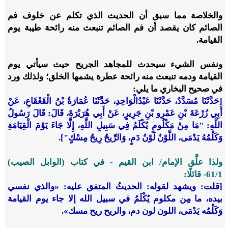
والخلاصة مما سبق أن الحديث الذي تكلم عن خلوف فم
الصائم كان يقصد أن فم الصائم تنبعث منه رائحة طيبة يوم
القيامة.
ونفس الشيء سيحدث للمجاهد الجريح حيث سيأتي يوم
القيامة ودمه تنبعث منه رائحة عطرة يشمها الخلق؛ ولذلك ورد
في صحيح البخاري ما يلي:
[حَدَّثَنَا مُسَدَّدٌ، حَدَّثَنَا عَبْدُالْوَاحِدِ، حَدَّثَنَا عُمَارَةُ بْنُ الْقَعْقَاعِ، عَنْ
أَبِي زُرْعَةَ بْنِ عَمْرِو بْنِ جَرِيرٍ، عَنْ أَبِي هُرَيْرَةَ، قَالَ: قَالَ رَسُولُ
اللَّهِ: "مَا مِنْ مَكْلُومٍ يُكْلَمُ فِي سَبِيلِ اللَّهِ، إِلَّا جَاءَ يَوْمَ الْقِيَامَةِ
وَكَلْمُهُ يَدْمَى، اللَّوْنُ لَوْنُ دَمٍ، وَالرِّيحُ رِيحُ مِسْكٍ"].
ولذا علَّق الإمام/ ابن القيم - في كتاب (الوابل الصيب)
1/‏61- قائلًا:
[قلت: ويشهد لقوله: الحديثُ المتفق عليه: «والذي نفسي
بيده، ما مِن مكلوم يُكْلَمُ في سبيل الله إلا جاء يوم القيامة
وَكَلْمُه يَدْمَى، اللون لون دم، والريح ريح مسك».