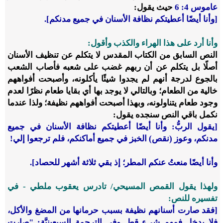
عاموس 4: 6
حيث يقول:
[وأنا أيضًا أعطيتكم نظافة الأسنان في جميع مدنكم].
وأنا أرد على هذا الهراء والكذب وأقول:
النص السابق من الكتاب المقدس لا يتكلم عن تنظيف الأسنان
أصلًا بل يتكلم عن أن ربهم غضب على شعبه فأصاب الشعب
بالجوع لدرجة أنهم لم يجدوا شيئًا يأكلونه، وأصبحت أفواههم
خالية من الطعام؛ وبالتالي لا يوجد بها أي بقايا طعام نظرًا لعدم
وجود طعام يتناولونه، وبهذا أصبحت أفواههم نظيفة؛ ولذا عندما
نكمل باقي النص سنجده يقول:
[يقول الربُّ: وأنا أيضًا أعطيتكم نظافة الأسنان في جميع
مدنكم، وعوز (نقص) الخبز في جميع أماكنكم، فلم ترجعوا إلي!
وأنا أيضًا منعتُ عنكم المطر؛ إذ بقي ثلاثة أشهر للحصاد].
ولهذا يقول القمص المسيحي/ تادرس يعقوب ملطي - في
تفسيره للنص:
[فقد صارت أسنانهم نظيفة بسبب حرمانها من المضغ والأكل،
فلا يدخل فمهم شيء قط. وفي الترجمة السبعينيَّة: "صارت