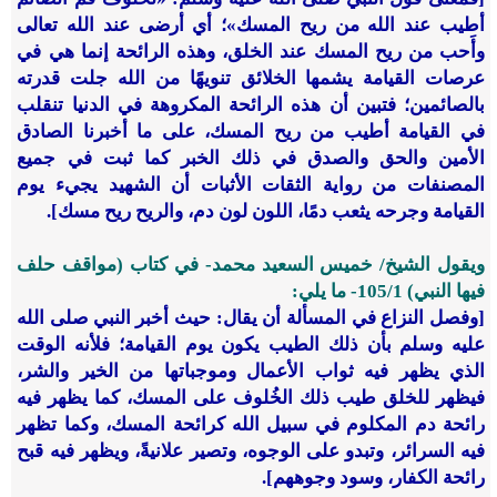
أطيب عند الله من ريح المسك»؛ أي أرضى عند الله تعالى
وأَحب من ريح المسك عند الخلق، وهذه الرائحة إنما هي في
عرصات القيامة يشمها الخلائق تنويهًا من الله جلت قدرته
بالصائمين؛ فتبين أن هذه الرائحة المكروهة في الدنيا تنقلب
في القيامة أطيب من ريح المسك، على ما أخبرنا الصادق
الأمين والحق والصدق في ذلك الخبر كما ثبت في جميع
المصنفات من رواية الثقات الأثبات أن الشهيد يجيء يوم
القيامة وجرحه يثعب دمًا، اللون لون دم، والريح ريح مسك].
ويقول الشيخ/ خميس السعيد محمد- في كتاب (مواقف حلف
فيها النبي) 1/‏105- ما يلي:
[وفصل النزاع في المسألة أن يقال: حيث أخبر النبي صلى الله
عليه وسلم بأن ذلك الطيب يكون يوم القيامة؛ فلأنه الوقت
الذي يظهر فيه ثواب الأعمال وموجباتها من الخير والشر،
فيظهر للخلق طيب ذلك الخُلوف على المسك، كما يظهر فيه
رائحة دم المكلوم في سبيل الله كرائحة المسك، وكما تظهر
فيه السرائر، وتبدو على الوجوه، وتصير علانيةً، ويظهر فيه قبح
رائحة الكفار، وسود وجوههم].