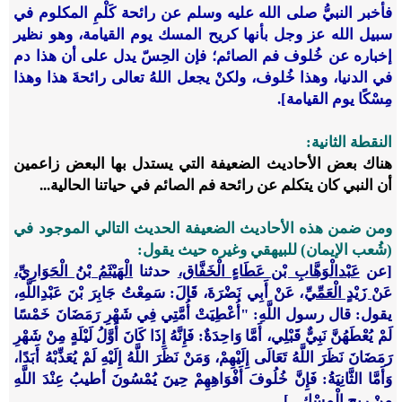
فأخبر النبيُّ صلى الله عليه وسلم عن رائحة كَلْمِ المكلوم في
سبيل الله عز وجل بأنها كريح المسك يوم القيامة، وهو نظير
إخباره عن خُلوف فم الصائم؛ فإن الحِسّ يدل على أن هذا دم
في الدنيا، وهذا خُلوف، ولكنْ يجعل اللهُ تعالى رائحةَ هذا وهذا
مِسْكًا يوم القيامة].
النقطة الثانية:
هناك بعض الأحاديث الضعيفة التي يستدل بها البعض زاعمين
أن النبي كان يتكلم عن رائحة فم الصائم في حياتنا الحالية...
ومن ضمن هذه الأحاديث الضعيفة الحديث التالي الموجود في
(شُعب الإيمان) للبيهقي وغيره حيث يقول:
[عن
عَبْدالْوَهَّابِ بْن عَطَاءٍ الْخَفَّاق،
حدثنا
الْهَيْثَمُ بْنُ الْحَوَارِيِّ،
عَنْ
زَيْدٍ الْعَمِّيِّ
، عَنْ أَبِي نَضْرَةَ، قَالَ: سَمِعْتُ جَابِرَ بْنَ عَبْدِاللَّهِ،
يقول: قال رسول اللَّهِ: "أُعْطِيَتْ أُمَّتِي فِي شَهْرِ رَمَضَانَ خَمْسًا
لَمْ يُعْطَهُنَّ نَبِيٌّ قَبْلِي، أَمَّا وَاحِدَةٌ: فَإِنَّهُ إِذَا كَانَ أَوَّلُ لَيْلَةٍ مِنْ شَهْرِ
رَمَضَانَ نَظَرَ اللَّهُ تَعَالَى إِلَيْهِمْ، وَمَنْ نَظَرَ اللَّهُ إِلَيْهِ لَمْ يُعَذِّبْهُ أَبَدًا،
وَأَمَّا الثَّانِيَةُ: فَإِنَّ خُلُوفَ أَفْوَاهِهِمْ حِينَ يُمْسُونَ أطيبُ عِنْدَ اللَّهِ
مِنْ رِيحِ الْمِسْكِ...].