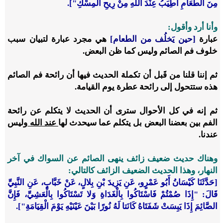
مِنَ الطَّعَامِ أَطِيَبُ عِنْدَ اللَّهِ مِنْ رِيحِ الْمِسْكِ"].
وأنا أرد وأقول:
عبارة
[حين يَخلُف من الطعام]
هي مجرد عبارة لتبيان سبب
خلوف فم الصائم وليس كما ظن البعض.
ثم إننا قلنا من قَبل أن تكملة الحديث فيها أن رائحة فم الصائم
هذه ستتحول إلى رائحة عطرة يوم القيامة.
ثم إنه في كل الأحوال سترى أن الحديث لا يتكلم عن رائحة
الفم بين بعضنا البعض بل يتكلم عما سيحدث لها
عند الله
وليس
عندنا.
وهناك حديث ضعيف زائف ينهى الصائم عن السواك في آخر
النهار، وهذا الحديث الضعيف الزائف كالتالي:
[حَدَّثَنَا كَيْسَانُ أَبُو عَمْرٍو، عَنِ يَزِيدَ بْنِ بِلالٍ، عَنْ خَبَّابٍ، عَنِ النَّبِيِّ
قَالَ: "إِذَا صُمْتُمْ فَاسْتَاكُوا بِالْغَدَاةِ وَلا تَسْتَاكُوا بِالْعَشِيِّ، فَإِنَّ
الصَّائِمَ إِذَا يَبِسَتْ شَفَتَاهُ كَانَتا لَهُ نُورًا بَيْنَ عَيْنَيْهِ يَوْمَ الْقِيَامَةِ"].