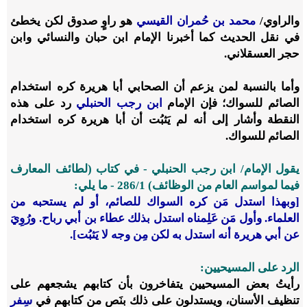
والراوي/
محمد بن حُمران القيسي
هو راوٍ صدوق لكن يخطئ
في نقل الحديث كما أخبرنا الإمام ابن حبان والنسائي وابن
حجر العسقلاني.
وأما بالنسبة لمن يزعم أن الصحابي أبا هريرة كره استخدام
الصائم للسواك؛ فإن الإمام
ابن رجب الحنبلي
رد على هذه
النقطة وأشار إلى أنه لم يَثبُت أن أبا هريرة كره استخدام
الصائم للسواك.
يقول الإمام/ ابن رجب الحنبلي - في كتاب (لطائف المعارف
فيما لمواسم العام من الوظائف) 1/‏286 - ما يلي:
[وبهذا استدل مَن كره السواك للصائم، أو لم يستحبه من
العلماء. وأول مَن عَلِمناه استدل بذلك عطاء بن أبي رباح. ورُوِيَ
عن أبي هريرة أنه استدل به لكن مِن وجه لا يَثبُت].
الرد على المسيحيين:
رأيتُ بعض المسيحيين يتفاخرون بأن كتابهم يشجعهم على
تنظيف الأسنان، ويستدلون على ذلك بنَص من كتابهم في
سِفر