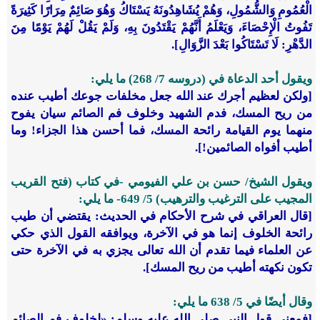
الْعُمُومِ وَالشُّمُولِ، وَهُمْ يُشَاهِدُونَهُ يَسْتَاكُ وَهُوَ صَائِمٌ مِرَارًا كَثِيرَةً
تَفُوتُ الْإِحْصَاءَ، وَيَعْلَمُ أَنَّهُمْ يَقْتَدُونَ بِهِ، وَلَمْ يَقُلْ لَهُمْ يَوْمًا مِنَ
الدَّهْرِ: لَا تَسْتَاكُوا بَعْدَ الزَّوَالِ].
ويقول أحد الدعاة في (دروسه 7/ 268) ما يلي:
[ولكن لعظيم أجرك عند الله جعل مخلفات جوعك أطيب عنده
من ريح المسك، فدم الشهيد وخلوف فم الصائم سيان يفوح
منهما يوم القيامة رائحة المسك، فما أحسن هذا الجزاء! وما
أطيب أفواه الصائمين!].
ويقول الشيخ/ حسن بن علي الفيومي -في كتاب (فتح القريب
المجيب على الترغيب والترهيب) 5/ 649- ما يلي:
[قال العراقي في شرح الأحكام في الحديث: يقتضي أن طيب
رائحة الخلوف إنما هو في الآخرة، ويوافقه القول الذي حكي
عن العلماء فيما تقدم أن الله تعالى يجزي به في الآخرة حتى
تكون نكهته أطيب من ريح المسك].
وقال أيضًا في 5/ ‏638 ما يلي:
[فمعنى قول النبي صلى الله عليه وسلم: «لخلوف فم الصائم