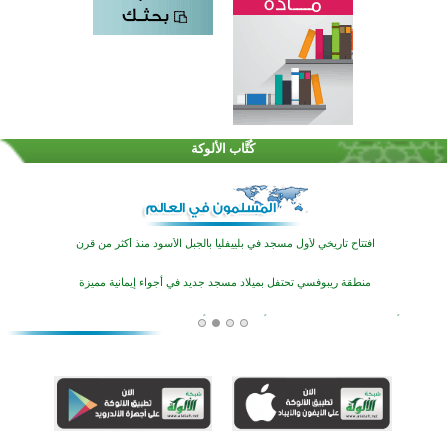
اختتام الدورة التاسعة لمسابقة حفظ وتلاوة القرآن الكريم في أزناكاييف
تيسليتش تختتم برنامجا تعليميا لتعزيز القيم وبناء الشخصية للشباب المسلمين
كُتَّاب الألوكة
اختتام منافسات قرآنية متميزة في بنغلاديش بمشاركة 3000 متسابق
أكثر من 400 طالب يشاركون في مسابقة المعلومات الإسلامية بأستراليا
افتتاح تاريخي لأول مسجد في بلييفليا بالجبل الأسود منذ أكثر من قرن
منطقة ريبوفسي تحتفل بميلاد مسجد جديد في أجواء إيمانية مميزة
أكبر مشروع إسلامي في ريف أستراليا يفتتح أبوابه بعد سنوات من العمل والعطاء
القرآن والتربية في صدارة البرامج الصيفية للمسلمين في بينزا وساراتوف وموردوفيا هذا العام
اختتام الدورة التاسعة لمسابقة حفظ وتلاوة القرآن الكريم في أزناكاييف
تيسليتش تختتم برنامجا تعليميا لتعزيز القيم وبناء الشخصية للشباب المسلمين