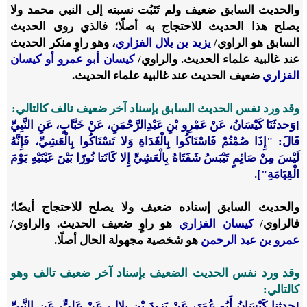
والحديث السابق ضعيف ولم تَثبُت نسبته إلى النبي محمد ولا
يصلح هذا الحديث للاحتجاج به أصلًا؛ فالذي روى الحديث
السابق هو الراوي/
يزيد بن بلال الفزاري
، وهو راوٍ منكر الحديث
عند غالبية علماء الحديث. والراوي/
كيسان أبو عمرو أو كيسان
الفزاري
ضعيف الحديث عند غالبية علماء الحديث.
وقد ورد نفس الحديث السابق بإسناد آخر ضعيف تالف كالتالي:
[وَحدثَنَا
كَيْسَانُ،
عَنْ
عَمْرِو بْنِ عَبْدِالرَّحْمَنِ،
عَنْ خَبَّابٍ، عَنِ النَّبِيِّ
قَالَ: "إِذَا صُمْتُمْ فَاسْتَاكُوا بِالْغَدَاةِ وَلا تَسْتَاكُوا بِالْعَشِيِّ، فَإِنَّهُ
لَيْسَ مِنْ صَائِمٍ تَيْبَسُ شَفَتَاهُ بِالْعَشِيِّ إِلا كَانَتا نُورًا بَيْنَ عَيْنَيْهِ يَوْمَ
الْقِيَامَةِ"].
والحديث السابق إسناده ضعيف ولا يصلح للاحتجاج أيضًا؛
فالراوي/
كيسان الفزاري
هو راوٍ ضعيف الحديث. والراوي/
عمرو بن عبد الرحمن
هو شخصية مجهولة الحال أصلًا.
وقد ورد نفس الحديث الضعيف بإسناد آخر ضعيف تالف وهو
كالتالي:
[حدثنا
كَيْسَانُ أَبُو عُمَرَ
، عَنْ
يَزِيدَ بْنِ بِلالٍ،
عَنْ عَلِيٍّ، عَنِ النَّبِيِّ