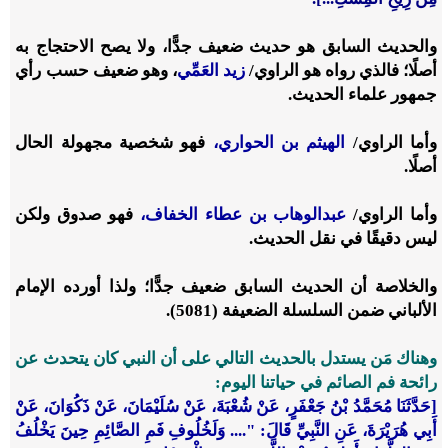
والحديث السابق هو حديث ضعيف جدًّا، ولا يصح الاحتجاج به
أصلًا؛ فالذي رواه هو الراوي/
زيد العَمِّي
، وهو ضعيف حسب رأي
جمهور علماء الحديث.
وأما الراوي/
الهيثم بن الحواري،
فهو شخصية مجهولة الحال
أصلًا.
وأما الراوي/
عبدالوهاب بن عطاء الخفاف،
فهو صدوق ولكن
ليس دقيقًا في نقل الحديث.
والخلاصة أن الحديث السابق ضعيف جدًّا؛ ولذا أورده الإمام
الألباني ضمن السلسلة الضعيفة (5081).
وهناك مَن يستدل بالحديث التالي على أن النبي كان يتحدث عن
رائحة فم الصائم في حياتنا اليوم:
[حَدَّثَنَا مُحَمَّدُ بْنُ جَعْفَرٍ، عَنْ شُعْبَةَ، عَنْ سُلَيْمَانَ، عَنْ ذَكُوَانَ، عَنْ
أَبِي هُرَيْرَةَ، عَنِ النَّبِيِّ قَالَ: ".... وَلَخُلُوفِ فَمِ الصَّائِمِ حِينَ يَخْلُفُ