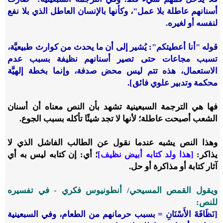
أسنانهم عاطلة بلا عمل"، وكأنها بالإنسان العاطل الذي بلا نفع
لنفسه أو لغيره.
قوله "أنا أعطيتكم": يُشير إلى أن ما يحدث من كوارث طبيعيَّة،
تسبب مجاعات حتى تصير أسنانهم نظيفة بسبب عدم
الاستعمال، هذه تتم ليس محض صدفة، وإنما بخطة إلهيَّة
محكمة وتدبير علوي فائق].
فها هي الترجمة السبعينية تشهد بأن النص معناه أن أسنان
الشعب أصبحت عاطلة؛ لأنها لا تجد شيئًا تأكله بسبب الجوع.
وهذا النص يشبه عندما نقول عن الطالب الفاشل الذي لا
يذاكر:
[هذا ولد كتابه أبيض نظيف]
؛ أي: إن كتابه ليس به أي
آثار كتابة أو مذاكرة أو حل.
ويقول القمص المسيحي/ أنطونيوس فكري - في تفسيره
للنص:
[نَظَافَةَ الأَسْنَانِ = بسبب حرمانهم من الطعام، وفي السبعينية