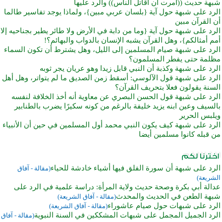
شبهة حديث ((أمرت أن أقاتل الناس)) والرد عليها
الرد على شبهة حول آية {بلسان عربي مبين}، ولماذا يوجد تفاسير طالما
أن القرآن مبين
الرد على شبهة حول آية {وما من دابة في الأرض ولا طائر يطير بجناحيه إلا
أمم أمثالكم}، وهل القرآن يشبه الإنسان بالدواب والبهائم؟!
الرد على شبهة صيام المسلمين إلى الليل، وهل يشترط أن تكون السماء
مظلمة حتى يفطر المسلمون؟
الرد على شبهة وكذبة أن النبي قابل زيدا وهو عريان يجر ثوبه
الرد على شبهة قول الآلوسي: أسقط زمن الصديق ما لم يتواتر، وهل أهل
السنة يقولون فعلا بتحريف القرآن؟
الرد على شبهة قول الحسن البصري عن معاوية أنه أخذ الخلافة لنفسه
بالسيف وعين ابنه يزيد خليفة بالرغم من كونه سكيرًا يضرب بالطنابير
ويلبس الحرير
الرد على شبهة كيف يكون النبي محمد أول المسلمين في حين أن الأنبياء
من قبله كانوا مسلمين أيضا
الرد على شبهة أن سورة الفلق فيها أشياء خادشة للحياء
(مقالة - آفاق
الشريعة)
عدالة أبي بكرة وصحة حديث ولاية المرأة: دراسة علمية في الرد على
شبهة الطعن في الحديث والمحدث
(مقالة - آفاق الشريعة)
الرد على شبهات حول صيام عاشوراء
(مقالة - آفاق الشريعة)
الرد الجميل المجمل على شبهات المشككين في السنة النبوية
(مقالة - آفاق