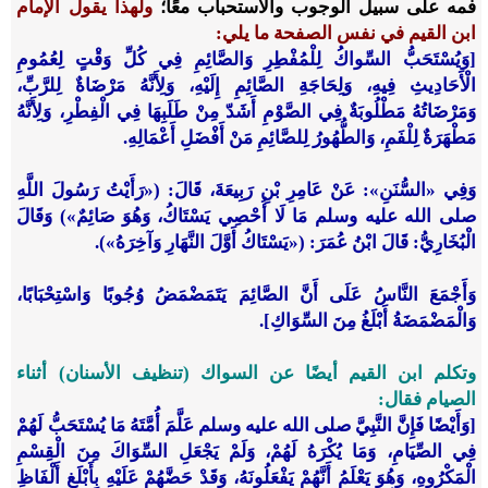
فمه على سبيل الوجوب والاستحباب معًا؛
ولهذا يقول الإمام
ابن القيم في نفس الصفحة ما يلي:
[وَيُسْتَحَبُّ السِّواكُ لِلْمُفْطِرِ وَالصَّائِمِ فِي كُلِّ وَقْتٍ لِعُمُومِ
الْأَحَادِيثِ فِيهِ، وَلِحَاجَةِ الصَّائِمِ إِلَيْهِ، وَلِأَنَّهُ مَرْضَاةٌ لِلرَّبِّ،
وَمَرْضَاتُهُ مَطْلُوبَةٌ فِي الصَّوْمِ أَشَدّ مِنْ طَلَبِهَا فِي الْفِطْرِ، وَلِأَنَّهُ
مَطْهَرَةٌ لِلْفَمِ، وَالطُّهُورُ لِلصَّائِمِ مَنْ أَفْضَلِ أَعْمَالِهِ.
وَفِي «السُّنَنِ»: عَنْ عَامِرِ بْنِ رَبِيعَةَ، قَالَ: («رَأَيْتُ رَسُولَ اللَّهِ
صلى الله عليه وسلم مَا لَا أُحْصِي يَسْتَاكُ، وَهُوَ صَائِمٌ») وَقَالَ
الْبُخَارِيُّ: قَالَ ابْنُ عُمَرَ: («يَسْتَاكُ أَوَّلَ النَّهَارِ وَآخِرَهُ»).
وَأَجْمَعَ النَّاسُ عَلَى أَنَّ الصَّائِمَ يَتَمَضْمَضُ وُجُوبًا وَاسْتِحْبَابًا،
وَالْمَضْمَضَةُ أَبْلَغُ مِنَ السِّوَاكِ].
وتكلم ابن القيم أيضًا عن السواك (تنظيف الأسنان) أثناء
الصيام فقال:
[وَأَيْضًا فَإِنَّ النَّبِيَّ صلى الله عليه وسلم عَلَّمَ أُمَّتَهُ مَا يُسْتَحَبُّ لَهُمْ
فِي الصِّيَامِ، وَمَا يُكْرَهُ لَهُمْ، وَلَمْ يَجْعَلِ السِّوَاكَ مِنَ الْقِسْمِ
الْمَكْرُوهِ، وَهُوَ يَعْلَمُ أَنَّهُمْ يَفْعَلُونَهُ، وَقَدْ حَضَّهُمْ عَلَيْهِ بِأَبْلَغِ أَلْفَاظِ