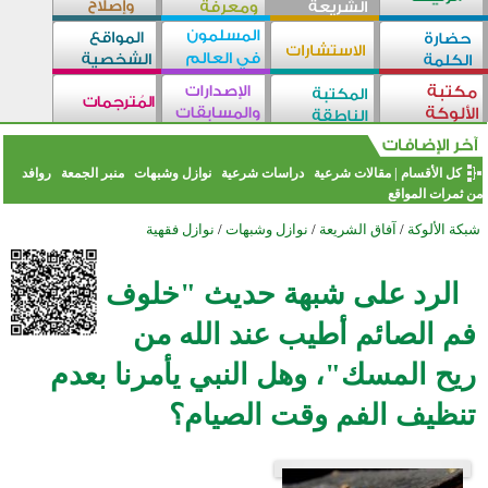
كل الأقسام
|
مقالات شرعية
دراسات شرعية
نوازل وشبهات
منبر الجمعة
روافد
من ثمرات المواقع
شبكة الألوكة
/
آفاق الشريعة
/
نوازل وشبهات
/
نوازل فقهية
الرد على شبهة حديث "خلوف
فم الصائم أطيب عند الله من
ريح المسك"، وهل النبي يأمرنا بعدم
تنظيف الفم وقت الصيام؟