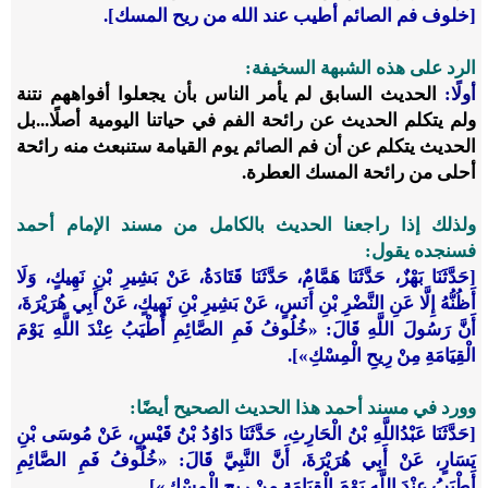
[خلوف فم الصائم أطيب عند الله من ريح المسك].
الرد على هذه الشبهة السخيفة:
أولًا:
الحديث السابق لم يأمر الناس بأن يجعلوا أفواههم نتنة
ولم يتكلم الحديث عن رائحة الفم في حياتنا اليومية أصلًا...بل
الحديث يتكلم عن أن فم الصائم يوم القيامة ستنبعث منه رائحة
أحلى من رائحة المسك العطرة.
ولذلك إذا راجعنا الحديث بالكامل من مسند الإمام أحمد
فسنجده يقول:
[حَدَّثَنَا بَهْزٌ، حَدَّثَنَا هَمَّامٌ، حَدَّثَنَا قَتَادَةُ، عَنْ بَشِيرِ بْنِ نَهِيكٍ، وَلَا
أَظُنُّهُ إِلَّا عَنِ النَّضْرِ بْنِ أَنَسٍ، عَنْ بَشِيرِ بْنِ نَهِيكٍ، عَنْ أَبِي هُرَيْرَةَ،
أَنَّ رَسُولَ اللَّهِ قَالَ: «خُلُوفُ فَمِ الصَّائِمِ أَطْيَبُ عِنْدَ اللَّهِ يَوْمَ
الْقِيَامَةِ مِنْ رِيحِ الْمِسْكِ»].
وورد في مسند أحمد هذا الحديث الصحيح أيضًا:
[حَدَّثَنَا عَبْدُاللَّهِ بْنُ الْحَارِثِ، حَدَّثَنَا دَاوُدُ بْنُ قَيْسٍ، عَنْ مُوسَى بْنِ
يَسَارٍ، عَنْ أَبِي هُرَيْرَةَ، أَنَّ النَّبِيَّ قَالَ: «خُلُوفُ فَمِ الصَّائِمِ
أَطْيَبُ عِنْدَ اللَّهِ يَوْمَ الْقِيَامَةِ مِنْ رِيحِ الْمِسْكِ»].