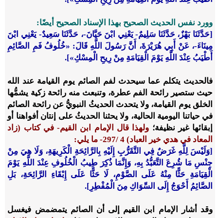
وورد نفس الحديث الصحيح بهذا الإسناد الصحيح أيضًا:
[حَدَّثَنَا بَهْزٌ، حَدَّثَنَا سَلِيمٌ- يَعْنِي ابْنَ حَيَّانَ-، حَدَّثَنَا سَعِيدٌ- يَعْنِي ابْنَ
مِينَاءَ-، عَنْ أَبِي هُرَيْرَةَ، أَنَّ رَسُولَ اللَّهِ قَالَ: «خُلُوفُ فَمِ الصَّائِمِ
أَطْيَبُ عِنْدَ اللَّهِ يَوْمَ الْقِيَامَةِ مِنْ رِيحِ الْمِسْكِ»].
فالحديث يتكلم عما سيحدث لفم الصائم يوم القيامة عند الله
حيث ستصير رائحة الفم عطرة، وتنبعث منه رائحة زكية يشمُّها
الخلق يوم القيامة، ولا يتحدث الحديثُ النبويُّ عن رائحة الصائم
في حياتنا اليومية الحالية، ولا يحثنا الحديثُ على إنتان أفواهنا أو
إبقائها غير نظيفة؛
ولهذا قال الإمام ابن القيم- في كتاب (زاد
المعاد في هدي خير العباد) 4 /297- ما يلي:
[وَلَيْسَ لِلَّهِ غَرَضٌ فِي التَّقَرُّبِ إِلَيْهِ بِالرَّائِحَةِ الْكَرِيهَةِ، وَلَا هِيَ مِنْ
جِنْسِ مَا شُرِعَ التَّعَبُّدُ بِهِ، وَإِنَّمَا ذُكِرَ طِيبُ الْخُلُوفِ عِنْدَ اللَّهِ يَوْمَ
الْقِيَامَةِ حَثًّا مِنْهُ عَلَى الصَّوْمِ، لَا حَثًّا عَلَى إِبْقَاءِ الرَّائِحَةِ، بَلِ
الصَّائِمُ أَحْوَجُ إِلَى السِّوَاكِ مِنَ الْمُفْطِرِ].
وقد أشار الإمام ابن القيم إلى أن الصائم يتمضمض فيغسل