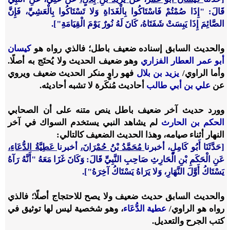
قَالَ: "إِذَا صُمْتُمْ فَاسْتَاكُوا بِالْغَدَاةِ وَلا تَسْتَاكُوا بِالْعَشِيِّ، فَإِنَّ
الصَّائِمَ إِذَا يَبِسَتْ شَفَتَاهُ، كَانَ لَهُ نُورٌ يَوْمَ الْقِيَامَةِ"].
والحديث السابق إسناده ضعيف باطل؛ فالذي رواه هو
كيسان
أبو عمر العطار الفزاري
وهو ضعيف الحديث ولا يُحتَج به أصلًا.
وأما الراوي/
يزيد بن بلال
فهو راوٍ منكر الحديث ضعيف ويروي
عن
علي بن أبي طالب
أحاديث مُنكَرة لا تشبه أحاديثه.
وورد حديث آخر ضعيف باطل ينص متنه على أن الصحابي
الحكم بن الحارث
لم يشاهد النبي يستخدم السواك في آخر
النهار أثناء صيامه، وهذا الحديث الضعيف كالتالي:
[حَدَّثَنَا أَبُو كَامِلٍ، أخبرنا
مُحَمَّدُ بْنُ حُمْرَانَ،
أخبرنا
عَطِيَّةُ الدُّعَاءِ،
عَنِ الْحَكَمِ بْنِ الْحَارِثِ صَاحِبِ النَّبِيِّ قَالَ: وَكَانَ غَزَا مَعَهُ "أَنَّهُ رَآهُ
يَسْتَاكُ أَوَّلَ النَّهَارِ، وَلا يَرَاهُ يَسْتَاكُ آخِرَهُ"].
والحديث السابق حديث ضعيف ولا يصح للاحتجاج أصلًا؛ فالذي
رواه هو الراوي/
عطية الدُّعَاء
، وهو شخصية ليس لها توثيق في
كتب الجرح والتعديل.