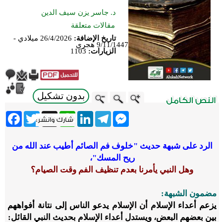
د. جاسر يزن سيف الدين
مقالات متعلقة
تاريخ الإضافة:
26/4/2026 ميلادي -
9/11/1447 هجري
الزيارات:
1103
بدون تشكيل
ebook
Twitter
WhatsApp
X
LinkedIn
Telegram
Messenger
الرد على شبهة حديث "خلوف فم الصائم أطيب عند الله من
ريح المسك"،
وهل النبي يأمرنا بعدم تنظيف الفم وقت الصيام؟
مضمون الشبهة:
يزعم أعداء الإسلام أن الإسلام يدعو الناس إلى نتانة أفواههم
بين بعضهم البعض، ويستدل أعداء الإسلام بحديث النبي القائل: