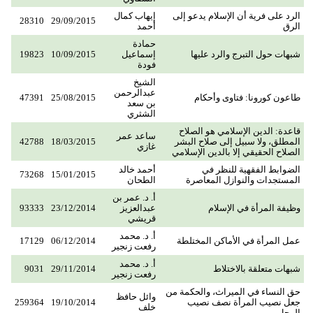
الرد على فرية أن الإسلام يدعو إلى
إيهاب كمال
28310
29/09/2015
الرق
أحمد
حمادة
شبهات حول التبرج والرد عليها
إسماعيل
10/09/2015
19823
فودة
الشيخ
عبدالرحمن
طاعون كورونا: فتاوى وأحكام
25/08/2015
47391
بن سعد
الشثري
قاعدة: الدين الإسلامي هو الصلاح
ساعد عمر
المطلق، ولا سبيل إلى صلاح البشر
18/03/2015
42788
غازي
الصلاح الحقيقي إلا بالدين الإسلامي
الضوابط الفقهية للنظر في
أحمد خالد
73268
15/01/2015
المستجدات والنوازل المعاصرة
الطحان
أ. د. عمر بن
وظيفة المرأة في الإسلام
عبدالعزيز
23/12/2014
93333
قريشي
أ. د. محمد
عمل المرأة في الأماكن المختلطة
06/12/2014
17129
رفعت زنجير
أ. د. محمد
شبهات متعلقة بالاختلاط
29/11/2014
9031
رفعت زنجير
حق النساء في الميراث، والحكمة من
وائل حافظ
جعل نصيب المرأة نصف نصيب
19/10/2014
259364
خلف
الرجل