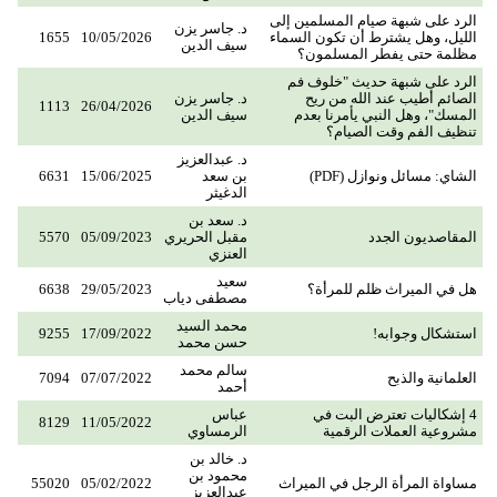
الرد على شبهة صيام المسلمين إلى
د. جاسر يزن
الليل، وهل يشترط أن تكون السماء
10/05/2026
1655
سيف الدين
مظلمة حتى يفطر المسلمون؟
الرد على شبهة حديث "خلوف فم
الصائم أطيب عند الله من ريح
د. جاسر يزن
1113
26/04/2026
المسك"، وهل النبي يأمرنا بعدم
سيف الدين
تنظيف الفم وقت الصيام؟
د. عبدالعزيز
الشاي: مسائل ونوازل (PDF)
بن سعد
15/06/2025
6631
الدغيثر
د. سعد بن
المقاصديون الجدد
مقبل الحريري
05/09/2023
5570
العنزي
سعيد
هل في الميراث ظلم للمرأة؟
29/05/2023
6638
مصطفى دياب
محمد السيد
استشكال وجوابه!
17/09/2022
9255
حسن محمد
سالم محمد
العلمانية والذبح
07/07/2022
7094
أحمد
4 إشكاليات تعترض البت في
عباس
8129
11/05/2022
مشروعية العملات الرقمية
الرمساوي
د. خالد بن
محمود بن
مساواة المرأة الرجل في الميراث
05/02/2022
55020
عبدالعزيز