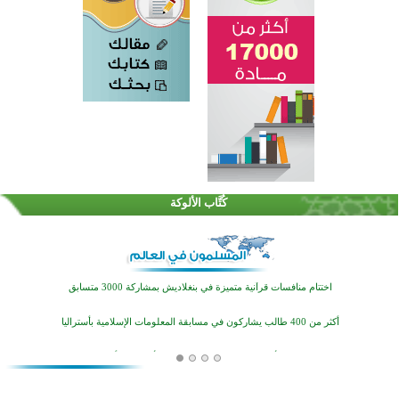
كُتَّاب الألوكة
اختتام الدورة التاسعة لمسابقة حفظ وتلاوة القرآن الكريم في أزناكاييف
تيسليتش تختتم برنامجا تعليميا لتعزيز القيم وبناء الشخصية للشباب المسلمين
اختتام منافسات قرآنية متميزة في بنغلاديش بمشاركة 3000 متسابق
أكثر من 400 طالب يشاركون في مسابقة المعلومات الإسلامية بأستراليا
افتتاح تاريخي لأول مسجد في بلييفليا بالجبل الأسود منذ أكثر من قرن
منطقة ريبوفسي تحتفل بميلاد مسجد جديد في أجواء إيمانية مميزة