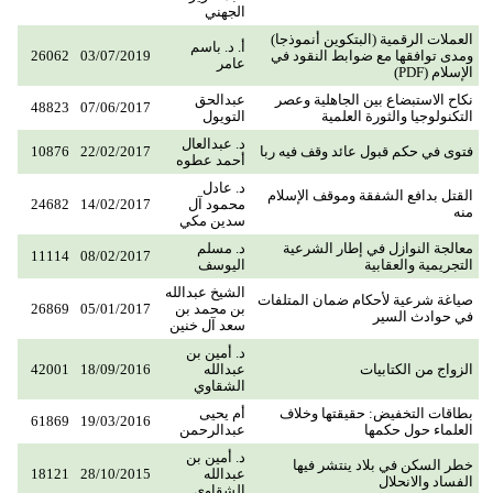
الجهني
العملات الرقمية (البتكوين أنموذجا)
أ. د. باسم
ومدى توافقها مع ضوابط النقود في
03/07/2019
26062
عامر
الإسلام (PDF)
نكاح الاستبضاع بين الجاهلية وعصر
عبدالحق
48823
07/06/2017
التكنولوجيا والثورة العلمية
التويول
د. عبدالعال
فتوى في حكم قبول عائد وقف فيه ربا
22/02/2017
10876
أحمد عطوه
د. عادل
القتل بدافع الشفقة وموقف الإسلام
محمود آل
14/02/2017
24682
منه
سدين مكي
معالجة النوازل في إطار الشرعية
د. مسلم
11114
08/02/2017
التجريمية والعقابية
اليوسف
الشيخ عبدالله
صياغة شرعية لأحكام ضمان المتلفات
بن محمد بن
05/01/2017
26869
في حوادث السير
سعد آل خنين
د. أمين بن
الزواج من الكتابيات
عبدالله
18/09/2016
42001
الشقاوي
بطاقات التخفيض: حقيقتها وخلاف
أم يحيى
61869
19/03/2016
العلماء حول حكمها
عبدالرحمن
د. أمين بن
خطر السكن في بلاد ينتشر فيها
عبدالله
28/10/2015
18121
الفساد والانحلال
الشقاوي