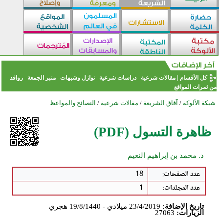
كل الأقسام
|
مقالات شرعية
دراسات شرعية
نوازل وشبهات
منبر الجمعة
روافد
من ثمرات المواقع
شبكة الألوكة
/
آفاق الشريعة
/
مقالات شرعية
/
النصائح والمواعظ
ظاهرة التسول (PDF)
د. محمد بن إبراهيم النعيم
عدد الصفحات
:
18
عدد المجلدات
:
1
تاريخ الإضافة:
23/4/2019 ميلادي - 19/8/1440 هجري
الزيارات:
27063