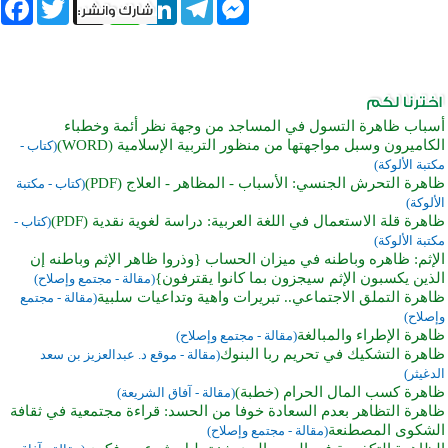
book
Twitter
WhatsApp
X
LinkedIn
Telegram
Messenger
أسباب ظاهرة التسول في المساجد من وجهة نظر أئمة وخطباء
الكاميرون وسبل مواجهتها من منظور التربية الإسلامية (WORD)
(كتاب -
مكتبة الألوكة)
ظاهرة التحرش الجنسي: الأسباب - المظاهر - العلاج (PDF)
(كتاب - مكتبة
الألوكة)
ظاهرة قلة الاستعمال في اللغة العربية: دراسة لغوية نقدية (PDF)
(كتاب -
مكتبة الألوكة)
الإثم: ظاهره وباطنه في ميزان الحساب {وذروا ظاهر الإثم وباطنه إن
الذين يكسبون الإثم سيجزون بما كانوا يقترفون}
(مقالة - مجتمع وإصلاح)
ظاهرة التملق الاجتماعي.. تبريرات واهية وتداعيات سلبية
(مقالة - مجتمع
وإصلاح)
ظاهرة الإطراء والمبالغة
(مقالة - مجتمع وإصلاح)
ظاهرة التشكيك في تحريم ربا البنوك
(مقالة - موقع د. عبدالعزيز بن سعد
الدغيثر)
ظاهرة كسب المال الحرام (خطبة)
(مقالة - آفاق الشريعة)
ظاهرة التظاهر بعدم السعادة خوفا من الحسد: قراءة مجتمعية في ثقافة
الشكوى المصطنعة
(مقالة - مجتمع وإصلاح)