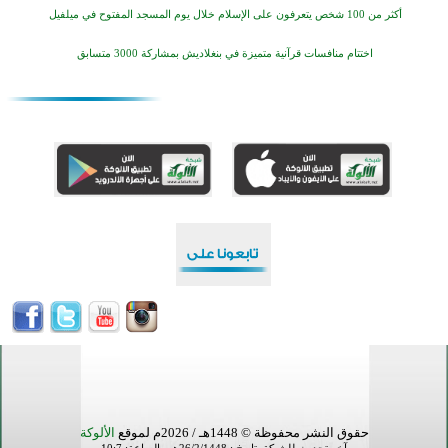
أكثر من 100 شخص يتعرفون على الإسلام خلال يوم المسجد المفتوح في ميلفيل
اختتام منافسات قرآنية متميزة في بنغلاديش بمشاركة 3000 متسابق
أكثر من 400 طالب يشاركون في مسابقة المعلومات الإسلامية بأستراليا
افتتاح تاريخي لأول مسجد في بلييفليا بالجبل الأسود منذ أكثر من قرن
منطقة ريبوفسي تحتفل بميلاد مسجد جديد في أجواء إيمانية مميزة
أكبر مشروع إسلامي في ريف أستراليا يفتتح أبوابه بعد سنوات من العمل والعطاء
القرآن والتربية في صدارة البرامج الصيفية للمسلمين في بينزا وساراتوف وموردوفيا هذا العام
اختتام الدورة التاسعة لمسابقة حفظ وتلاوة القرآن الكريم في أزناكاييف
حقوق النشر محفوظة © 1448هـ / 2026م لموقع
الألوكة