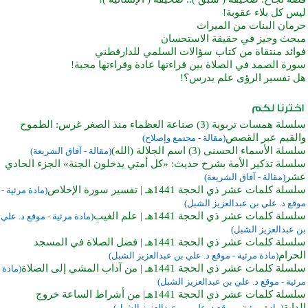
ليس كل بلاء عقوبة!
حرمان البنات من الميراث
مبحث وجيز في حقيقة الاستحسان
فوائد منتقاة من كتاب سؤالات السلمي للدارقطني
سورة الصمد في الصلاة بين قراءتها عادة وقراءتها محبة!
هل تفسير الرؤى علم يدرس؟!
سلسلة همسات تربوية (3) صناعة العظماء منذ الصغر غرس: الطموح
والقيم عبر القصص
(مقالة - مجتمع وإصلاح)
سلسلة الأسماء الحسنى (3) اسم الجلالة (الله)
(مقالة - آفاق الشريعة)
سلسلة تذكير الأمة بشرح حديث: «كل أمتي يدخلون الجنة» الجزء الحادي
عشر
(مقالة - آفاق الشريعة)
سلسلة كلمات عشر ذي الحجة 1441هـ | تفسير سورة الإخلاص
(مادة مرئية -
موقع د. علي بن عبدالعزيز الشبل)
سلسلة كلمات عشر ذي الحجة 1441هـ | علم الغيب
(مادة مرئية - موقع د. علي
بن عبدالعزيز الشبل)
سلسلة كلمات عشر ذي الحجة 1441هـ | فضل الصلاة في المسجد
الحرام
(مادة مرئية - موقع د. علي بن عبدالعزيز الشبل)
سلسلة كلمات عشر ذي الحجة 1441هـ | من آداب المشي إلى الصلاة
(مادة
مرئية - موقع د. علي بن عبدالعزيز الشبل)
سلسلة كلمات عشر ذي الحجة 1441هـ| من أشراط الساعة خروج
الدابة
(مادة مرئية - موقع د. علي بن عبدالعزيز الشبل)