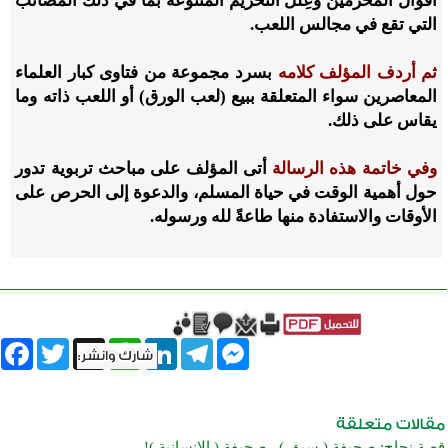
أقوال المحرِّمين وعِلَل التحريم المتنوعة بما في ذلك المصائب
التي تقع في مجالس اللعب
.
ثم أردف المؤلف كلامه
بسرد مجموعة من فتاوى كبار العلماء
المعاصرين سواء المتعلقة ببيع (لعب الورق) أو اللعب ذاته وما
يقاس على ذلك
.
وفي خاتمة هذه الرسالة
أتى المؤلف على مباحث تربوية تدور
حول أهمية الوقت في حياة المسلم، والدعوة إلى الحرص على
الأوقات والاستفادة منها طاعةً لله ورسوله
.
book
Twitter
WhatsApp
X
LinkedIn
Telegram
Messenger
قصة نجاح: صحيفة ( سبق ).. صحيفة ( الإنسانية )!