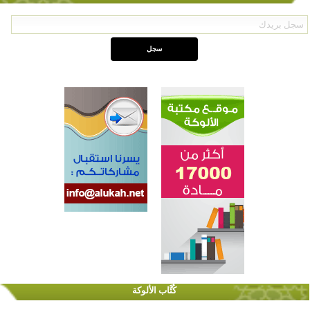
اختتام الدورة التاسعة لمسابقة حفظ وتلاوة القرآن الكريم في أزناكاييف
تيسليتش تختتم برنامجا تعليميا لتعزيز القيم وبناء الشخصية للشباب المسلمين
كُتَّاب الألوكة
اختتام منافسات قرآنية متميزة في بنغلاديش بمشاركة 3000 متسابق