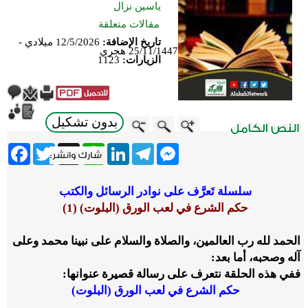
ياسين نزال
مقالات متعلقة
تاريخ الإضافة:
12/5/2026 ميلادي -
25/11/1447 هجري
الزيارات:
1123
بدون تشكيل
ebook
Twitter
WhatsApp
X
LinkedIn
Telegram
Messenger
سلسلة تَعرَّف على نوادر الرسائل والكتب
حكم الشرع في لعب الورق (البلوت)
(1)
الحمد لله رب العالمين، والصلاة والسلام على نبينا محمد وعلى
آله وصحبه، أما بعد:
ففي هذه الحلقة نتعرف على رسالة قصيرة عنوانها:
حكم الشرع في لعب الورق (البلوت)