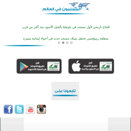
أكثر من 400 طالب يشاركون في مسابقة المعلومات الإسلامية بأستراليا
افتتاح تاريخي لأول مسجد في بلييفليا بالجبل الأسود منذ أكثر من قرن
منطقة ريبوفسي تحتفل بميلاد مسجد جديد في أجواء إيمانية مميزة
أكبر مشروع إسلامي في ريف أستراليا يفتتح أبوابه بعد سنوات من العمل والعطاء
القرآن والتربية في صدارة البرامج الصيفية للمسلمين في بينزا وساراتوف وموردوفيا هذا العام
اختتام الدورة التاسعة لمسابقة حفظ وتلاوة القرآن الكريم في أزناكاييف
تيسليتش تختتم برنامجا تعليميا لتعزيز القيم وبناء الشخصية للشباب المسلمين
اختتام منافسات قرآنية متميزة في بنغلاديش بمشاركة 3000 متسابق
أكثر من 400 طالب يشاركون في مسابقة المعلومات الإسلامية بأستراليا