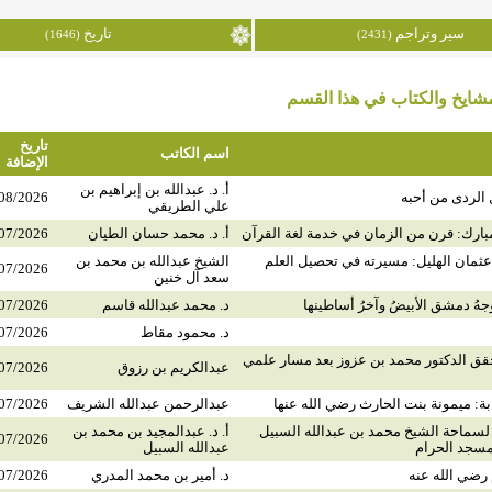
سير وتراجم
تاريخ
(1646)
(2431)
ايخ والكتاب في هذا القسم
تاريخ
اسم الكاتب
الإضافة
أ. د. عبدالله بن إبراهيم بن
 الردى من أحبه
08/2026
علي الطريقي
مبارك: قرن من الزمان في خدمة لغة القرآن
أ. د. محمد حسان الطيان
07/2026
عثمان الهليل: مسيرته في تحصيل العلم
الشيخ عبدالله بن محمد بن
07/2026
سعد آل خنين
جهُ دمشق الأبيضُ وآخرُ أساطينها
د. محمد عبدالله قاسم
07/2026
د. محمود مقاط
07/2026
محقق الدكتور محمد بن عزوز بعد مسار علمي
عبدالكريم بن رزوق
07/2026
ة: ميمونة بنت الحارث رضي الله عنها
عبدالرحمن عبدالله الشريف
07/2026
سماحة الشيخ محمد بن عبدالله السبيل
أ. د. عبدالمجيد بن محمد بن
07/2026
مسجد الحرام
عبدالله السبيل
م رضي الله عنه
د. أمير بن محمد المدري
07/2026