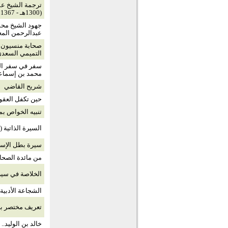
ترجمة الشيخ عم
(1300هـ - 1367هـ)
جهود الشيخ مح
عبدالرحمن المع
التميمي السعد
سفر في سفر الو
محمد بن إسماعي
شريح القاضي
حين تكفل العقول
تنبيه الخواص بم
السيرة الذاتية (
سيرة بطل الإسلا
من مائدة الصحاب
الخلاصة في سير
الشجاعة الأدبية
تعريف مختصر با
خالد بن الوليد..