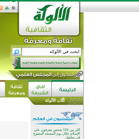
كُتَّاب الألوكة
القرآن والتربية في صدارة البرامج
الصيفية للمسلمين في بينزا
وساراتوف وموردوفيا هذا العام
اختتام الدورة التاسعة لمسابقة حفظ
وتلاوة القرآن الكريم في أزناكاييف
أكثر من 100 شخص يتعرفون على
الإسلام خلال يوم المسجد المفتوح
في ميلفيل