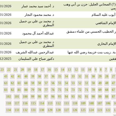
صحابة منسيون (7) الصحابي الجليل: حزن بن أبي وهب
د. أحمد سيد محمد عمار
01/2026
ومي
يوب عليه السلام
د. محمد محمود النجار
01/2026
د. محمد بن علي بن جميل
لإمام الشافعي
01/2026
المطري
در الخطيب الحسني من علماء دمشق
عبدالله أحمد آل محمود
01/2026
د. محمد بن علي بن جميل
إمام البخاري
01/2026
المطري
ة.. زينب بنت خزيمة رضي الله عنها
عبدالرحمن عبدالله الشريف
01/2026
ققين
دكتور صباح علي السليمان
12/2025
23
22
21
20
19
18
17
16
15
14
13
12
11
10
9
8
7
6
43
42
41
40
39
38
37
36
35
34
33
32
31
30
29
28
27
63
62
61
60
59
58
57
56
55
54
53
52
51
50
49
48
47
83
82
81
80
79
78
77
76
75
74
73
72
71
70
69
68
67
102
101
100
99
98
97
96
95
94
93
92
91
90
89
88
87
118
117
116
115
114
113
112
111
110
109
108
107
106
1
134
133
132
131
130
129
128
127
126
125
124
123
122
1