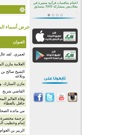
اختتام منافسات قرآنية متميزة في
بنغلاديش بمشاركة 3000 متسابق
أكثر من 400 طالب يشاركون في
مسابقة المعلومات الإسلامية
بأستراليا
عرض أسماء المش
افتتاح تاريخي لأول مسجد في بلييفليا
بالجبل الأسود منذ أكثر من قرن
منطقة ريبوفسي تحتفل بميلاد
العنوان
مسجد جديد في أجواء إيمانية مميزة
أكبر مشروع إسلامي في ريف
أستراليا يفتتح أبوابه بعد سنوات من
لعمري.. لقد غال
العمل والعطاء
القرآن والتربية في صدارة البرامج
العلامة مازن ال
الصيفية للمسلمين في بينزا
وساراتوف وموردوفيا هذا العام
الشيخ صالح بن 
اختتام الدورة التاسعة لمسابقة حفظ
وبلاغه
وتلاوة القرآن الكريم في أزناكاييف
مازن المبارك: و
أكثر من 100 شخص يتعرفون على
الإسلام خلال يوم المسجد المفتوح
القاضي شريح
في ميلفيل
اختتام منافسات قرآنية متميزة في
وفاة العالم ال
بنغلاديش بمشاركة 3000 متسابق
حافل بالعطاء
من مائدة الصحاب
ترجمة مختصرة ل
إمام وخطيب ال
الزبير بن العوا