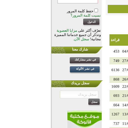
حفظ كلمة المرور
نسيت كلمة المرور؟
تعرّف أكثر على
مزايا العضوية
وتذكر أن جميع خدماتنا المميزة
مجانية!
سجل الآن
.
قراءة
شارك معنا
453
04/
في نشر مشاركتك
749
27/
في نشر الألوكة
6136
27/
868
26/
سجل بريدك
1609
22/
693
21/
664
14/
1267
13/
737
11/