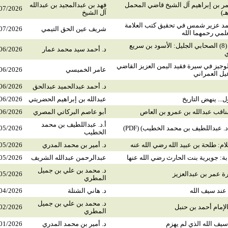
ر بن إبراهيم آل الشيخ قاضي المحمل
فهد بن عبدالمجيد بن عبدالله
07/2026
آل الشيخ
مد عزير شمس في تحقيق كتب العلامة
شريف عين الحق التيمي
07/2026
لمي رحمهما الله
صحابة منسيون (8) الصحابي الجليل: الأسود بن سريع
د. أحمد سيد محمد عمار
06/2026
ي
جيز في سيرة فقيد اليمن العزيز القاضي
عامر الخميسي
06/2026
ل العمراني
د. أحمد عبدالحميد عبدالحق
06/2026
... ينهض التاريخ
عبدالله بن إبراهيم الحضريتي
06/2026
ناقب عبدالله بن عمرو بن العاص
أبو عاصم البركاتي المصري
06/2026
أ.د. عبداللطيف بن محمد
د. عبداللطيف بن محمد الخطيب) (PDF)
05/2026
الخطيب
م: طلحة بن عبيد الله رضي الله عنه
د. أمير بن محمد المدري
05/2026
ة: جويرية بنت الحارث رضي الله عنها
عبدالرحمن عبدالله الشريف
05/2026
د. محمد بن علي بن جميل
ة عمر بن عبدالعزيز
05/2026
المطري
 عند سيف الله
د. هاني الشتلة
04/2026
د. محمد بن علي بن جميل
لإمام أحمد بن حنبل
02/2026
المطري
 سيف الله الذي لم يهزم
د. أمير بن محمد المدري
01/2026