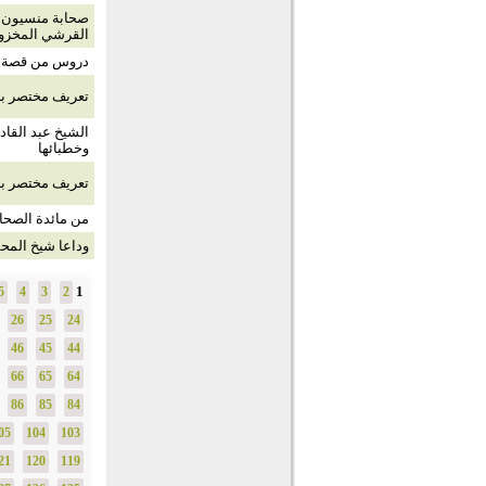
القرشي المخز
دروس من قصة أ
تعريف مختصر با
الشيخ عبد القا
وخطبائها
تعريف مختصر بال
من مائدة الصحاب
وداعا شيخ المح
1
5
4
3
2
26
25
24
46
45
44
66
65
64
86
85
84
05
104
103
21
120
119