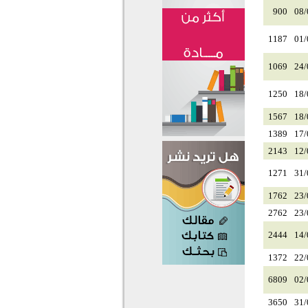
900
08/
1187
01/
1069
24/
1250
18/
1567
18/
1389
17/
2143
12/
1271
31/
1762
23/
2762
23/
2444
14/
1372
22/
6809
02/
3650
31/