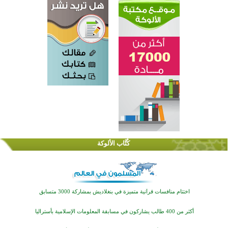
كُتَّاب الألوكة
اختتام الدورة التاسعة لمسابقة حفظ وتلاوة القرآن الكريم في أزناكاييف
تيسليتش تختتم برنامجا تعليميا لتعزيز القيم وبناء الشخصية للشباب المسلمين
اختتام منافسات قرآنية متميزة في بنغلاديش بمشاركة 3000 متسابق
أكثر من 400 طالب يشاركون في مسابقة المعلومات الإسلامية بأستراليا