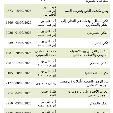
بمفاعيل العصرنة
عبدالله بن
وطن يكشفه الحق وتحرسه القيم
إبراهيم
15/07/2026
2373
الحضريتي
فكر الباطل .. وقفات في النظرة إلى
أ. د. علي بن
1866
08/07/2026
الفكر والمفكرين
إبراهيم النملة
أ. د. علي بن
الفكر التسويغي
01/07/2026
2036
إبراهيم النملة
أ. د. علي بن
فكر التأثير
24/06/2026
2739
إبراهيم النملة
التفسير القرآني بين الانضباط
محمد قائد ناجي
1981
20/06/2026
المنهجي والانفلات الحداثي
محمد الحسيني
أ. د. علي بن
الفكر المنتمي
17/06/2026
2987
إبراهيم النملة
أ. د. علي بن
فكر الحداثة الثانية
10/06/2026
3105
إبراهيم النملة
بين الوهم واليقظة: تأملات في معنى
ريحان محمدوي
08/06/2026
2127
الوجود الإنساني
الحرب الأخيرة على غزة دمرت
طارق حسن
974
04/06/2026
النموذج الغربي
السقا
أ. د. علي بن
الفكر والمفكر
03/06/2026
2950
إبراهيم النملة
أ. د. علي بن