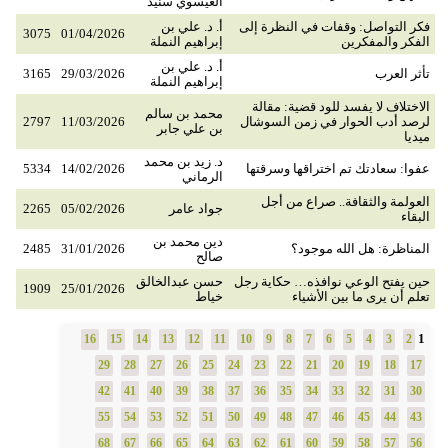
العيسوي سنيد
فكر التواصل: وقفات في النظرة إلى
أ. د. علي بن
3075
01/04/2026
الفكر والمفكرين
إبراهيم النملة
أ. د. علي بن
تأثر العرب
29/03/2026
3165
إبراهيم النملة
الاختلاف لا يفسد للود قضية: مقالة
محمد بن سالم
لرصد أدب الحوار في زمن السوشال
11/03/2026
2797
بن علي جابر
ميديا
د. زيد بن محمد
عفوا: سعادتك تم اختراقها وسرقتها
14/02/2026
5334
الرماني
العولمة والثقافة.. صراع من أجل
جواد عامر
05/02/2026
2265
البقاء
دين محمد بن
المناظرة: هل الله موجود؟
31/01/2026
2485
صالح
حين يفتح الوعي نوافذه… حكاية رجل
حسن عبدالخالق
1909
25/01/2026
تعلم أن يرى ما بين الأشياء
خياط
1
16
15
14
13
12
11
10
9
8
7
6
5
4
3
2
29
28
27
26
25
24
23
22
21
20
19
18
17
42
41
40
39
38
37
36
35
34
33
32
31
30
55
54
53
52
51
50
49
48
47
46
45
44
43
68
67
66
65
64
63
62
61
60
59
58
57
56