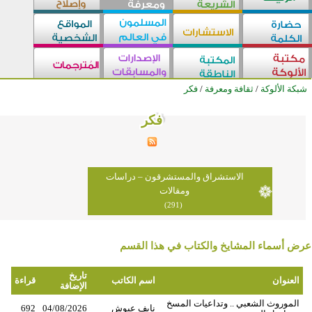
شبكة الألوكة
/
ثقافة ومعرفة
/
فكر
فكر
فكر
فكر
فكر
فكر
فكر
فكر
فكر
فكر
فكر
فكر
فكر
فكر
فكر
فكر
فكر
فكر
فكر
فكر
فكر
فكر
فكر
فكر
فكر
فكر
الاستشراق والمستشرقون – دراسات
ومقالات
(291)
عرض أسماء المشايخ والكتاب في هذا القسم
تاريخ
العنوان
اسم الكاتب
قراءة
الإضافة
الموروث الشعبي .. وتداعيات المسخ
نايف عبوش
04/08/2026
692