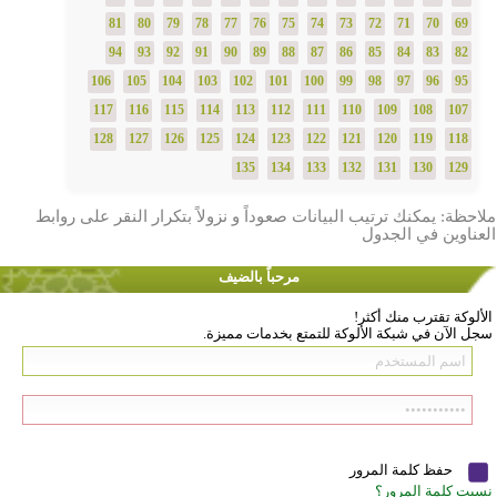
81
80
79
78
77
76
75
74
73
72
71
70
69
94
93
92
91
90
89
88
87
86
85
84
83
82
106
105
104
103
102
101
100
99
98
97
96
95
117
116
115
114
113
112
111
110
109
108
107
128
127
126
125
124
123
122
121
120
119
118
135
134
133
132
131
130
129
ملاحظة: يمكنك ترتيب البيانات صعوداً و نزولاً بتكرار النقر على روابط
العناوين في الجدول
مرحباً بالضيف
الألوكة تقترب منك أكثر!
سجل الآن في شبكة الألوكة للتمتع بخدمات مميزة.
حفظ كلمة المرور
نسيت كلمة المرور؟