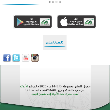
افتتاح تاريخي لأول مسجد في بلييفليا بالجبل الأسود منذ أكثر من قرن
منطقة ريبوفسي تحتفل بميلاد مسجد جديد في أجواء إيمانية مميزة
أكبر مشروع إسلامي في ريف أستراليا يفتتح أبوابه بعد سنوات من العمل والعطاء
القرآن والتربية في صدارة البرامج الصيفية للمسلمين في بينزا وساراتوف وموردوفيا هذا العام
اختتام الدورة التاسعة لمسابقة حفظ وتلاوة القرآن الكريم في أزناكاييف
تيسليتش تختتم برنامجا تعليميا لتعزيز القيم وبناء الشخصية للشباب المسلمين
اختتام منافسات قرآنية متميزة في بنغلاديش بمشاركة 3000 متسابق
أكثر من 400 طالب يشاركون في مسابقة المعلومات الإسلامية بأستراليا
حقوق النشر محفوظة © 1448هـ / 2026م لموقع
الألوكة
آخر تحديث للشبكة بتاريخ : 24/2/1448هـ - الساعة: 8:21
أضف محرك بحث الألوكة إلى متصفح الويب