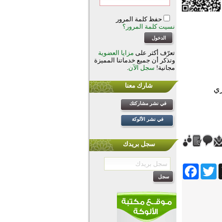
حفظ كلمة المرور
نسيت كلمة المرور؟
تعرّف أكثر على
مزايا العضوية
وتذكر أن جميع خدماتنا المميزة
مجانية!
سجل الآن
.
شارك معنا
في نشر مشاركتك
في نشر الألوكة
سجل بريدك
Facebook
Twitter
Wh