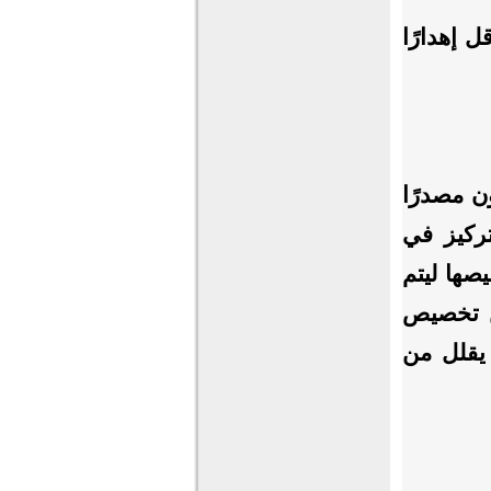
ل إهدارًا
ن مصدرًا
تركيز في
يصها ليتم
من تخصيص
يقلل من