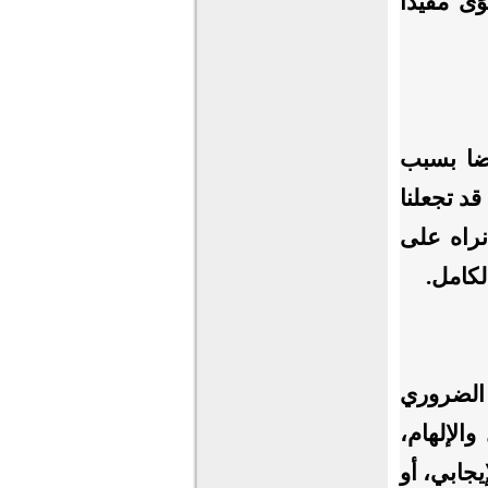
ى مفيدًا
ضا بسبب
د تجعلنا
نراه على
لكامل.
 الضروري
الإلهام،
جابي، أو