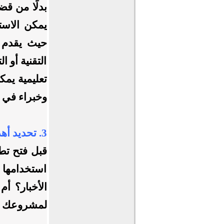
بدلًا من قض
يمكن الاست
حيث يقدم ا
التقنية أو ا
تعليمية يمك
وخبراء في 
3. تحديد أهداف واضحة:
قبل فتح تط
استخدامها 
الأخبار؟ أ
لمشروعك 