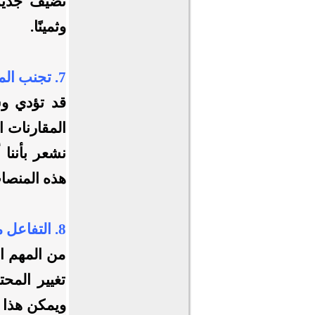
تضيف جديدً
وثمينًا.
7. تجنب المقارنات السلبية:
قد تؤدي و
المقارنات ا
نشعر بأننا 
هذه المنصا
8. التفاعل مع المحتوى الإيجابي:
من المهم ال
تغيير المحت
ويمكن هذا م