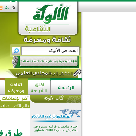
اختتام الدورة التاسعة لمسابقة حفظ
وتلاوة القرآن الكريم في أزناكاييف
تيسليتش تختتم برنامجا تعليميا لتعزيز
القيم وبناء الشخصية للشباب
كُتَّاب الألوكة
المسلمين
اختتام منافسات قرآنية متميزة في
عالم الكتب
ثقافة
بنغلاديش بمشاركة 3000 متسابق
أكثر من 400 طالب يشاركون في
مسابقة المعلومات الإسلامية
بأستراليا
افتتاح تاريخي لأول مسجد في بلييفليا
طرق فع
بالجبل الأسود منذ أكثر من قرن