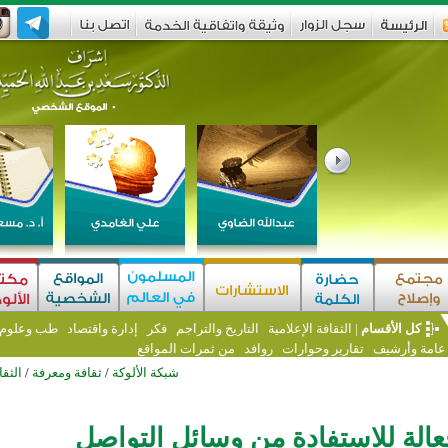
كل الأقسام
|
الثقافة الإعلامية
التاريخ والتراجم
فكر
إدارة واقتصاد
طب وعلوم و
 عامة وأرشيف
تقارير وحوارات
روافد
من ثمرات المواقع
شبكة الألوكة
/
ثقافة ومعرفة
/
الثقا
الة للاستفادة من وسائل التواصل