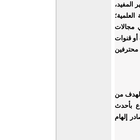
ر المفيد،
العلمية؛
ي مجالات
 أو قنوات
 محترفين
الهدف من
اع بأحدث
در إلهام