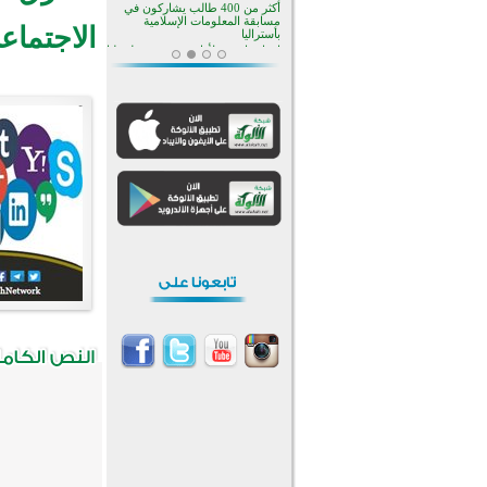
منطقة ريبوفسي تحتفل بميلاد
مسجد جديد في أجواء إيمانية مميزة
الاجتماع
أكبر مشروع إسلامي في ريف
أستراليا يفتتح أبوابه بعد سنوات من
العمل والعطاء
القرآن والتربية في صدارة البرامج
الصيفية للمسلمين في بينزا
وساراتوف وموردوفيا هذا العام
اختتام الدورة التاسعة لمسابقة حفظ
وتلاوة القرآن الكريم في أزناكاييف
تيسليتش تختتم برنامجا تعليميا لتعزيز
القيم وبناء الشخصية للشباب
المسلمين
اختتام منافسات قرآنية متميزة في
بنغلاديش بمشاركة 3000 متسابق
أكثر من 400 طالب يشاركون في
مسابقة المعلومات الإسلامية
بأستراليا
ط