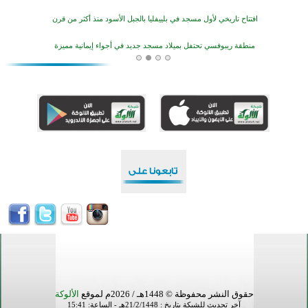
افتتاح تاريخي لأول مسجد في بلييفليا بالجبل الأسود منذ أكثر من قرن
منطقة ريبوفسي تحتفل بميلاد مسجد جديد في أجواء إيمانية مميزة
أكبر مشروع إسلامي في ريف أستراليا يفتتح أبوابه بعد سنوات من العمل والعطاء
القرآن والتربية في صدارة البرامج الصيفية للمسلمين في بينزا وساراتوف وموردوفيا هذا العام
اختتام الدورة التاسعة لمسابقة حفظ وتلاوة القرآن الكريم في أزناكاييف
تيسليتش تختتم برنامجا تعليميا لتعزيز القيم وبناء الشخصية للشباب المسلمين
اختتام منافسات قرآنية متميزة في بنغلاديش بمشاركة 3000 متسابق
أكثر من 400 طالب يشاركون في مسابقة المعلومات الإسلامية بأستراليا
حقوق النشر محفوظة © 1448هـ / 2026م لموقع
الألوكة
آخر تحديث للشبكة بتاريخ : 21/2/1448هـ - الساعة: 15:41