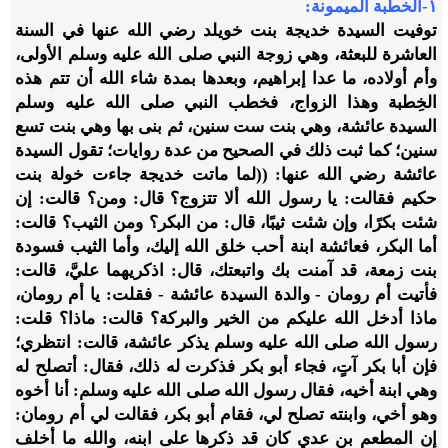
١-الخطبة الميمونة:
توفيت السيدة خديجة بنت خويلد رضي الله عنها في السنة
العاشرة للبعثة، وهي زوجة النبي صلى الله عليه وسلم الأولى،
وأم أولاده، ما عدا إبراهيم، وبعدها بمدة شاء الله أن تتم هذه
الخِطبة وهذا الزواج، فخطب النبي صلى الله عليه وسلم
السيدة عائشة، وهي بنت ست سنين، ثم بنى بها وهي بنت تسع
سنين؛ كما ثبت ذلك في الصحيح من عدة روايات؛ تقول السيدة
عائشة رضي الله عنها: ((لما ماتت خديجة جاءت خولة بنت
حكيم فقالت: يا رسول الله ألا تتزوج؟ قال: ومن؟ قالت: إن
شئت بكرًا، وإن شئت ثيبًا، قال: من البكر؟ ومن الثيب؟ قالت:
أما البكر، فعائشة ابنة أحب خلق الله إليك، وأما الثيب فسودة
بنت زمعة، قد آمنت بك واتبعتك، قال: اذكريهما عليَّ، قالت:
فأتيت أم رومان - والدة السيدة عائشة - فقلت: يا أم رومان،
ماذا أدخل الله عليكم من الخير والبركة؟ قالت: ماذا؟ قلت:
رسول الله صلى الله عليه وسلم يذكر عائشة، قالت: انتظري؛
فإن أبا بكر آتٍ، فجاء أبو بكر فذكرت له ذلك، فقال: أتصلح له
وهي ابنة أخيه، فقال رسول الله صلى الله عليه وسلم: أنا أخوه
وهو أخي، وابنته تصلح لي، فقام أبو بكر، فقالت لي أم رومان:
إن المطعم بن عدي كان قد ذكرها على ابنه، والله ما أخلف