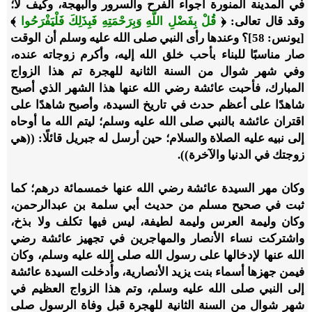
في المدينة المنورة أجواء الفرح والسرور والبهجة، وكيف لا؛
وقد قال تعالى: ﴿
قُلْ بِفَضْلِ اللَّهِ وَبِرَحْمَتِهِ فَبِذَلِكَ فَلْيَفْرَحُوا
﴾
[يونس: 58]؟ وعندها رأى النبي صلى الله عليه وسلم أن الوقت
صار مناسبًا للبناء بأحب خلق الله إليه، وأكرم زوجاته عنده،
وفي شهر شوال من السنة الثانية للهجرة تم هذا الزواج
المبارك، فأحبت عائشة رضي الله عنها هذا الشهر الذي أصبح
شاهدًا على أعظم حدث في تاريخ السيدة، وأصبح شاهدًا على
اقتران عائشة بالنبي صلى الله عليه وسلم؛ ليتم الله ما أوحاه
إلى نبيه عليه الصلاة والسلام؛ حين أرسل له جبريل قائلًا: ((هي
زوجتك في الدنيا والآخرة)).
وكان مهر السيدة عائشة رضي الله عنها خمسمائة درهم؛ كما
ثبت في صحيح مسلم من حديث أبي سلمة بن عبدالرحمن،
وكان وليمة العرس وليمة لطيفة، ليس فيها تكلف ولا بذخ،
واشتركت نساء الأنصار والمهاجرين في تجهيز عائشة رضي
الله عنها لإدخالها على رسول الله صلى الله عليه وسلم، وكان
فيمن جهزها أسماء بنت يزيد الأنصارية، وأُدخلت السيدة عائشة
إلى النبي صلى الله عليه وسلم، وتم هذا الزواج العظيم في
شهر شوال من السنة الثانية للهجرة قبل وفاة الرسول صلى