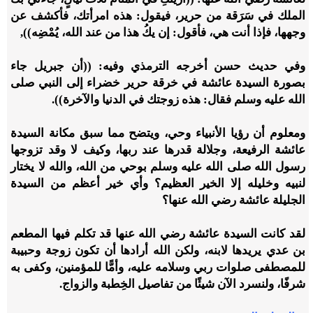
الملك في سَرَقة من حرير، فيقول: هذه امرأتك، فأكشف عن
وجهها، فإذا أنت هي، فأقول: إن يكُ هذا من عند الله، يُمْضِه)),
وفي حديث حسن أخرجه الترمذي وفيه: ((أن جبريل جاء
بصورة السيدة عائشة في خرقة حرير خضراء إلى النبي صلى
الله عليه وسلم فقال: هذه زوجتك في الدنيا والآخرة)).
ومعلوم أن رؤيا الأنبياء وحي، ويتضح مما سبق مكانة السيدة
عائشة الرفيعة، وجلالة قدرها عند ربها، وكيف لا وقد تزوجها
رسول الله صلى الله عليه وسلم بوحي من الله، والله لا يختار
لنبيه وخليله إلا الخير العظيم؟ وأي خير أعظم من السيدة
الجليلة عائشة رضي الله عنها؟
لقد كانت السيدة عائشة رضي الله عنها قد تكلم فيها المطعم
بن عدي يريدها لابنه، ولكن الله أرادها أن تكون زوجة وحبيبة
للمصطفى صلوات ربي وسلامه عليه، وأمًّا للمؤمنين، وكفى به
شرفًا، ولنسرد الآن شيئًا من تفاصيل الخِطبة والزواج.