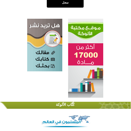
اختتام الدورة التاسعة لمسابقة حفظ وتلاوة القرآن الكريم في أزناكاييف
تيسليتش تختتم برنامجا تعليميا لتعزيز القيم وبناء الشخصية للشباب المسلمين
كُتَّاب الألوكة
اختتام منافسات قرآنية متميزة في بنغلاديش بمشاركة 3000 متسابق
أكثر من 400 طالب يشاركون في مسابقة المعلومات الإسلامية بأستراليا