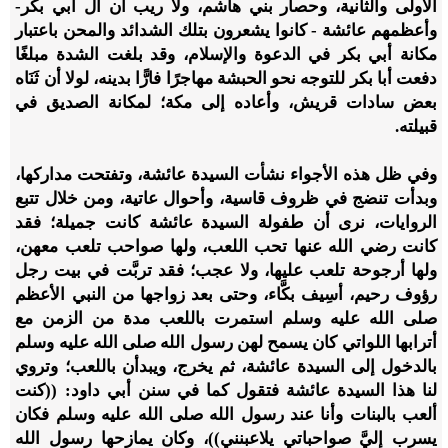
الأولى والثانية، وحصار بني هاشم، ولا ريب أن آل أبي بكر-
وأعظمهم عائشة - كانوا يشعرون بتلك الشدائد والمحن باعتبار
مكانة أبي بكر في الدعوة والإسلام، وقد بلغت الشدة مبلغًا
دفعت أبا بكر للتوجه نحو الحبشة مهاجرًا فارًّا بدينه، لولا أن ثَنَاه
بعض سادات قريش، وأعاده إلى مكة؛ لمكانة الصديق في
قبيلته.
وفي ظل هذه الأجواء نشأت السيدة عائشة، وتفتحت مداركها،
وبدأت تنضج في ظروف قاسية، وأحوال عاتية، ومن خلال تتبع
الروايات، نرى أن طفولة السيدة عائشة كانت جميلة؛ فقد
كانت رضي الله عنها تحب اللعب، ولها صواحب تلعب معهن،
ولها أرجوحة تلعب عليها، ولا عجب؛ فقد تربَّت في بيت رجل
رؤوف رحيم، أسِيف بكَّاء، وحتى بعد زواجها من النبي الأعظم
صلى الله عليه وسلم استمرت باللعب مدة من الزمن مع
أترابها اللواتي كان يسمح لهن رسول الله صلى الله عليه وسلم
بالدخول إلى السيدة عائشة، ثم يخرج، ويبدأن باللعب؛ وتروي
لنا هذا السيدة عائشة فتقول كما في سنن أبي داود: ((كنت
ألعب بالبنات وأنا عند رسول الله صلى الله عليه وسلم فكان
يسرب إليَّ صواحباتي يلاعبنني))، وكان يمازحها رسول الله