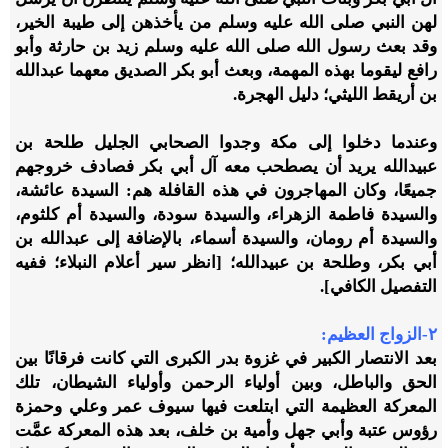
لهن النبي صلى الله عليه وسلم من يأخذهن إلى طيبة الخير،
وقد بعث رسول الله صلى الله عليه وسلم زيد بن حارثة وأبو
رافع ليقوما بهذه المهمة، وبعث أبو بكر الصديق معهما عبدالله
بن أريقط الليثي؛ دليل الهجرة.
وعندما دخلوا إلى مكة وجدوا الصحابي الجليل طلحة بن
عبيدالله يريد أن يصطحب معه آل أبي بكر فصادف خروجهم
جميعًا، وكان المهاجرون في هذه القافلة هم: السيدة عائشة،
والسيدة فاطمة الزهراء، والسيدة سودة، والسيدة أم كلثوم،
والسيدة أم رومان، والسيدة أسماء، بالإضافة إلى عبدالله بن
أبي بكر، وطلحة بن عبيدالله؛ [انظر سير أعلام النبلاء؛ ففيه
التفصيل الكافي].
٢-الزواج العظيم:
بعد الانتصار الكبير في غزوة بدر الكبرى التي كانت فرقانًا بين
الحق والباطل، وبين أولياء الرحمن وأولياء الشيطان، تلك
المعركة العظيمة التي ابتلعت فيها سيوف عمر وعلي وحمزة
رؤوس عتبة وأبي جهل وأمية بن خلف، بعد هذه المعركة عمَّت