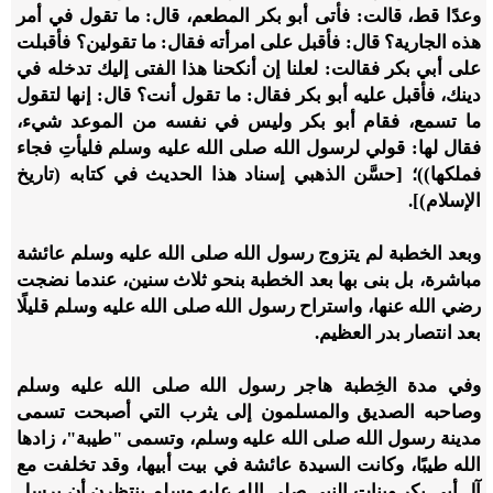
وعدًا قط، قالت: فأتى أبو بكر المطعم، قال: ما تقول في أمر
هذه الجارية؟ قال: فأقبل على امرأته فقال: ما تقولين؟ فأقبلت
على أبي بكر فقالت: لعلنا إن أنكحنا هذا الفتى إليك تدخله في
دينك، فأقبل عليه أبو بكر فقال: ما تقول أنت؟ قال: إنها لتقول
ما تسمع، فقام أبو بكر وليس في نفسه من الموعد شيء،
فقال لها: قولي لرسول الله صلى الله عليه وسلم فليأتِ فجاء
فملكها))؛ [حسَّن الذهبي إسناد هذا الحديث في كتابه (تاريخ
الإسلام)].
وبعد الخطبة لم يتزوج رسول الله صلى الله عليه وسلم عائشة
مباشرة، بل بنى بها بعد الخطبة بنحو ثلاث سنين، عندما نضجت
رضي الله عنها، واستراح رسول الله صلى الله عليه وسلم قليلًا
بعد انتصار بدر العظيم.
وفي مدة الخِطبة هاجر رسول الله صلى الله عليه وسلم
وصاحبه الصديق والمسلمون إلى يثرب التي أصبحت تسمى
مدينة رسول الله صلى الله عليه وسلم، وتسمى "طيبة"، زادها
الله طيبًا، وكانت السيدة عائشة في بيت أبيها، وقد تخلفت مع
آل أبي بكر وبنات النبي صلى الله عليه وسلم ينتظرن أن يرسل