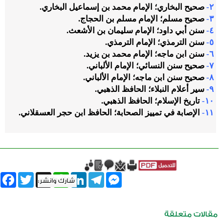
٢-
صحيح البخاري؛ الإمام محمد بن إسماعيل البخاري.
٣-
صحيح مسلم؛ الإمام مسلم بن الحجاج.
٤-
سنن أبي داود؛ الإمام سليمان بن الأشعث.
٥-
سنن الترمذي؛ الإمام الترمذي.
٦-
سنن ابن ماجه؛ الإمام محمد بن يزيد.
٧-
صحيح سنن النسائي؛ الإمام الألباني.
٨-
صحيح سنن ابن ماجه؛ الإمام الألباني.
٩-
سير أعلام النبلاء؛ الحافظ الذهبي.
١٠-
تاريخ الإسلام؛ الحافظ الذهبي.
١١-
الإصابة في تمييز الصحابة؛ الحافظ ابن حجر العسقلاني.
book
Twitter
WhatsApp
X
LinkedIn
Telegram
Messenger