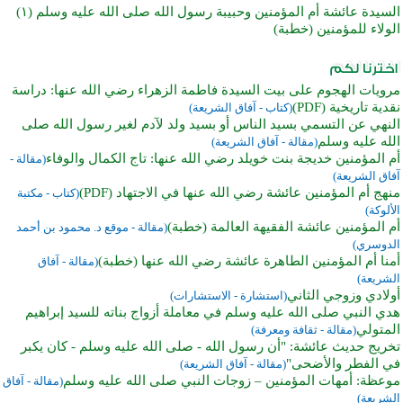
السيدة عائشة أم المؤمنين وحبيبة رسول الله صلى الله عليه وسلم (١)
الولاء للمؤمنين (خطبة)
مرويات الهجوم على بيت السيدة فاطمة الزهراء رضي الله عنها: دراسة
نقدية تاريخية (PDF)
(كتاب - آفاق الشريعة)
النهي عن التسمي بسيد الناس أو بسيد ولد لآدم لغير رسول الله صلى
الله عليه وسلم
(مقالة - آفاق الشريعة)
أم المؤمنين خديجة بنت خويلد رضي الله عنها: تاج الكمال والوفاء
(مقالة -
آفاق الشريعة)
منهج أم المؤمنين عائشة رضي الله عنها في الاجتهاد (PDF)
(كتاب - مكتبة
الألوكة)
أم المؤمنين عائشة الفقيهة العالمة (خطبة)
(مقالة - موقع د. محمود بن أحمد
الدوسري)
أمنا أم المؤمنين الطاهرة عائشة رضي الله عنها (خطبة)
(مقالة - آفاق
الشريعة)
أولادي وزوجي الثاني
(استشارة - الاستشارات)
هدي النبي صلى الله عليه وسلم في معاملة أزواج بناته للسيد إبراهيم
المتولي
(مقالة - ثقافة ومعرفة)
تخريج حديث عائشة: "أن رسول الله - صلى الله عليه وسلم - كان يكبر
في الفطر والأضحى"
(مقالة - آفاق الشريعة)
موعظة: أمهات المؤمنين – زوجات النبي صلى الله عليه وسلم
(مقالة - آفاق
الشريعة)