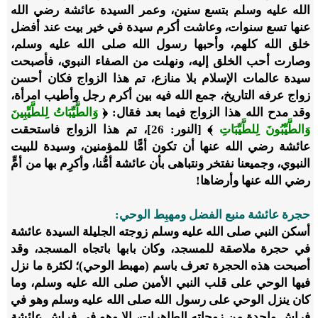
الله عليه وسلم بتسع سنين، وعمر السيدة عائشة رضي الله
عنها تسع سنوات، وعاشت أكرم سيدة في خير بيت عند أفضل
خلق الله كلهم، وأحبها رسول الله صلى الله عليه وسلم،
وصارت أحب الخلق إليه، ونهلت من الصفاء النبوي، فأصبحت
سيدة عالمات الإسلام بلا منازع، تم هذا الزواج فكان أحسن
زواج عرفه التاريخ، جمع الله فيه بين أكرم رجل وأطيب امرأة،
وقد مدح الله هذا الزواج فيما بعد فقال: ﴿
وَالطَّيِّبَاتُ لِلطَّيِّبِينَ
وَالطَّيِّبُونَ لِلطَّيِّبَاتِ
﴾ [النور: 26]، تم هذا الزواج فاستحقت
عائشة رضي الله عنها أن تكون أمًّا للمؤمنين، وسيدة للبيت
النبوي، وجميعنا نفتخر ونتباهى بأن عائشة أمُّنا، وأكرِم بها من أمٍّ
رضي الله عنها وأرضاها!
حجرة عائشة منبع الفضل ومهبِط الوحي:
أسكن النبي صلى الله عليه وسلم زوجته الجليلة السيدة عائشة
في حجرة ملاصقة للمسجد، وكان بابها باتجاه المسجد، وقد
أصبحت هذه الحجرة تعرف باسم (مهبط الوحي)؛ لكثرة ما نزل
فيها الوحي على قلب النبي الأمين صلى الله عليه وسلم، وما
كان ينزل الوحي على رسول الله صلى الله عليه وسلم وهو في
فراش واحدة من زوجاته الطاهرات، إلا وهو في فراش عائشة