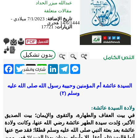
عبدالله ميزر الحداد
مقالات متعلقة
تاريخ الإضافة:
7/1/2023 ميلادي -
14/6/1444 هجري
الزيارات:
17721
بدون تشكيل
ebook
Twitter
WhatsApp
X
LinkedIn
Telegram
Messenger
السيدة عائشة أم المؤمنين وحبيبة رسول الله صلى الله عليه
وسلم (٢)
ولادة السيدة عائشة:
في بيت العفاف والطهارة، والتقوى والإيمان؛ بيت الصديق
الأكبر، وُلدت سيدة الطهر عائشة رضي الله عنها، وكانت ولادة
عائشة بعد بعثة النبي صلى الله عليه وسلم قطعًا؛ فقد صح عنها
أنها قالت: ((لم أعقل إلا وأبواي يدينان بهذا الدين))؛ فهي ممن