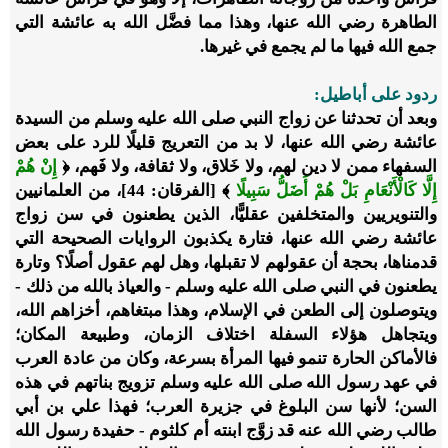
الطاهرة رضي الله عنها، وهذا مما فضَّل الله به عائشة التي
جمع الله فيها ما لم يجمع في غيرها.
ردود على أباطيل:
وبعد أن تحدثنا عن زواج النبي صلى الله عليه وسلم من السيدة
عائشة رضي الله عنها، لا بد من التعريج قليلًا للرد على بعض
السفهاء ممن لا دين لهم، ولا خَلاق، ولا ثقافة، ولا فَهم، ﴿
إِنْ هُمْ
إِلَّا كَالْأَنْعَامِ بَلْ هُمْ أَضَلُّ سَبِيلًا
﴾ [الفرقان: 44]، من العلمانيين
والتنويريين والمتخلفين عقليًّا، الذين يطعنون في سن زواج
عائشة رضي الله عنها، فتارة يكذبون الروايات الصحيحة التي
قدمناها، بحجة أن عقولهم لا تقبلها، وهل لهم عقول أصلًا؟ وتارة
يطعنون في النبي صلى الله عليه وسلم - والعياذ بالله من ذلك -
ويتوصلون إلى الطعن في الإسلام، وهذا مبتغاهم، أخزاهم الله،
ويتجاهل هؤلاء السفلة اختلاف الزمان، وطبيعة المكان؛
فالأماكن الحارة تنمو فيها المرأة بسرعة، وكان من عادة العرب
في عهد رسول الله صلى الله عليه وسلم تزويج بناتهم في هذه
السن؛ لأنها سن البلوغ في جزيرة العرب؛ فهذا علي بن أبي
طالب رضي الله عنه قد زوَّج ابنته أم كلثوم - حفيدة رسول الله