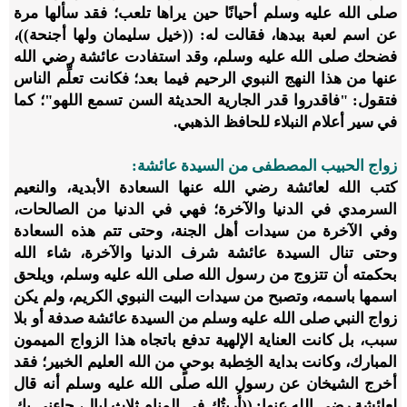
صلى الله عليه وسلم أحيانًا حين يراها تلعب؛ فقد سألها مرة
عن اسم لعبة بيدها، فقالت له: ((خيل سليمان ولها أجنحة))،
فضحك صلى الله عليه وسلم، وقد استفادت عائشة رضي الله
عنها من هذا النهج النبوي الرحيم فيما بعد؛ فكانت تعلِّم الناس
فتقول: "فاقدروا قدر الجارية الحديثة السن تسمع اللهو"؛ كما
في سير أعلام النبلاء للحافظ الذهبي.
زواج الحبيب المصطفى من السيدة عائشة:
كتب الله لعائشة رضي الله عنها السعادة الأبدية، والنعيم
السرمدي في الدنيا والآخرة؛ فهي في الدنيا من الصالحات،
وفي الآخرة من سيدات أهل الجنة، وحتى تتم هذه السعادة
وحتى تنال السيدة عائشة شرف الدنيا والآخرة، شاء الله
بحكمته أن تتزوج من رسول الله صلى الله عليه وسلم، ويلحق
اسمها باسمه، وتصبح من سيدات البيت النبوي الكريم، ولم يكن
زواج النبي صلى الله عليه وسلم من السيدة عائشة صدفة أو بلا
سبب، بل كانت العناية الإلهية تدفع باتجاه هذا الزواج الميمون
المبارك، وكانت بداية الخِطبة بوحيٍ من الله العليم الخبير؛ فقد
أخرج الشيخان عن رسول الله صلى الله عليه وسلم أنه قال
لعائشة رضي الله عنها: ((أُريتُكِ في المنام ثلاث ليالٍ، جاءني بك