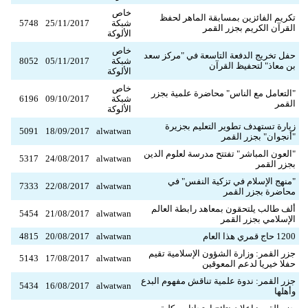
خاص
تكريم الفائزين بمسابقة الماهر لحفظ
شبكة
25/11/2017
5748
القرآن الكريم بجزر القمر
الألوكة
خاص
حفل تخريج الدفعة التاسعة في "مركز سعد
شبكة
05/11/2017
8052
بن معاذ" لتحفيظ القرآن
الألوكة
خاص
"التعامل مع الناس" محاضرة علمية بجزر
شبكة
09/10/2017
6196
القمر
الألوكة
زيارة تستهدف تطوير التعليم بجزيرة
5091
18/09/2017
alwatwan
"أنجوان" بجزر القمر
"العون المباشر" تفتتح مدرسة لعلوم الدين
5317
24/08/2017
alwatwan
بجزر القمر
"منهج الإسلام في تزكية النفس" في
7333
22/08/2017
alwatwan
محاضرة بجزر القمر
ألف طالب يلتحقون بمعاهد رابطة العالم
5454
21/08/2017
alwatwan
الإسلامي بجزر القمر
1200 حاج قمري هذا العام
alwatwan
20/08/2017
4815
جزر القمر: وزارة الشؤون الإسلامية تقيم
5143
17/08/2017
alwatwan
حفلا خيريا لدعم المعوقين
جزر القمر: ندوة علمية تناقش مفهوم البدع
5434
16/08/2017
alwatwan
وأهلها