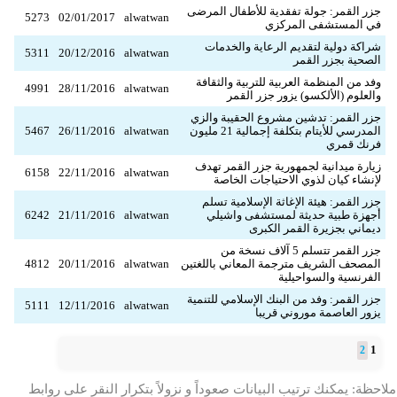
جزر القمر: جولة تفقدية للأطفال المرضى
5273
02/01/2017
alwatwan
في المستشفى المركزي
شراكة دولية لتقديم الرعاية والخدمات
5311
20/12/2016
alwatwan
الصحية بجزر القمر
وفد من المنظمة العربية للتربية والثقافة
4991
28/11/2016
alwatwan
والعلوم (الألكسو) يزور جزر القمر
جزر القمر: تدشين مشروع الحقيبة والزي
المدرسي للأيتام بتكلفة إجمالية 21 مليون
alwatwan
26/11/2016
5467
فرنك قمري
زيارة ميدانية لجمهورية جزر القمر تهدف
6158
22/11/2016
alwatwan
لإنشاء كيان لذوي الاحتياجات الخاصة
جزر القمر: هيئة الإغاثة الإسلامية تسلم
أجهزة طبية حديثة لمستشفى واشيلي
alwatwan
21/11/2016
6242
ديماني بجزيرة القمر الكبرى
جزر القمر تتسلم 5 آلاف نسخة من
المصحف الشريف مترجمة المعاني باللغتين
alwatwan
20/11/2016
4812
الفرنسية والسواحيلية
جزر القمر: وفد من البنك الإسلامي للتنمية
5111
12/11/2016
alwatwan
يزور العاصمة موروني قريبا
1
2
ملاحظة: يمكنك ترتيب البيانات صعوداً و نزولاً بتكرار النقر على روابط