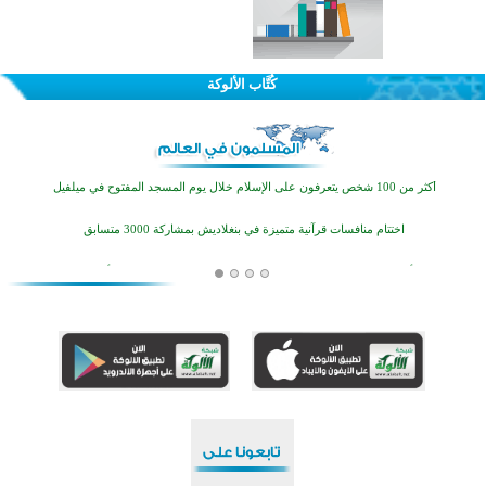
كُتَّاب الألوكة
القرآن والتربية في صدارة البرامج الصيفية للمسلمين في بينزا وساراتوف وموردوفيا هذا العام
اختتام الدورة التاسعة لمسابقة حفظ وتلاوة القرآن الكريم في أزناكاييف
أكثر من 100 شخص يتعرفون على الإسلام خلال يوم المسجد المفتوح في ميلفيل
اختتام منافسات قرآنية متميزة في بنغلاديش بمشاركة 3000 متسابق
أكثر من 400 طالب يشاركون في مسابقة المعلومات الإسلامية بأستراليا
افتتاح تاريخي لأول مسجد في بلييفليا بالجبل الأسود منذ أكثر من قرن
منطقة ريبوفسي تحتفل بميلاد مسجد جديد في أجواء إيمانية مميزة
أكبر مشروع إسلامي في ريف أستراليا يفتتح أبوابه بعد سنوات من العمل والعطاء
القرآن والتربية في صدارة البرامج الصيفية للمسلمين في بينزا وساراتوف وموردوفيا هذا العام
اختتام الدورة التاسعة لمسابقة حفظ وتلاوة القرآن الكريم في أزناكاييف