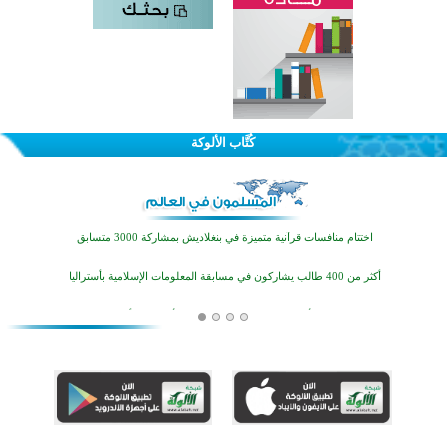
كُتَّاب الألوكة
اختتام الدورة التاسعة لمسابقة حفظ وتلاوة القرآن الكريم في أزناكاييف
تيسليتش تختتم برنامجا تعليميا لتعزيز القيم وبناء الشخصية للشباب المسلمين
اختتام منافسات قرآنية متميزة في بنغلاديش بمشاركة 3000 متسابق
أكثر من 400 طالب يشاركون في مسابقة المعلومات الإسلامية بأستراليا
افتتاح تاريخي لأول مسجد في بلييفليا بالجبل الأسود منذ أكثر من قرن
منطقة ريبوفسي تحتفل بميلاد مسجد جديد في أجواء إيمانية مميزة
أكبر مشروع إسلامي في ريف أستراليا يفتتح أبوابه بعد سنوات من العمل والعطاء
القرآن والتربية في صدارة البرامج الصيفية للمسلمين في بينزا وساراتوف وموردوفيا هذا العام