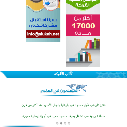
اختتام الدورة التاسعة لمسابقة حفظ وتلاوة القرآن الكريم في أزناكاييف
تيسليتش تختتم برنامجا تعليميا لتعزيز القيم وبناء الشخصية للشباب المسلمين
كُتَّاب الألوكة
اختتام منافسات قرآنية متميزة في بنغلاديش بمشاركة 3000 متسابق
أكثر من 400 طالب يشاركون في مسابقة المعلومات الإسلامية بأستراليا
افتتاح تاريخي لأول مسجد في بلييفليا بالجبل الأسود منذ أكثر من قرن
منطقة ريبوفسي تحتفل بميلاد مسجد جديد في أجواء إيمانية مميزة
أكبر مشروع إسلامي في ريف أستراليا يفتتح أبوابه بعد سنوات من العمل والعطاء