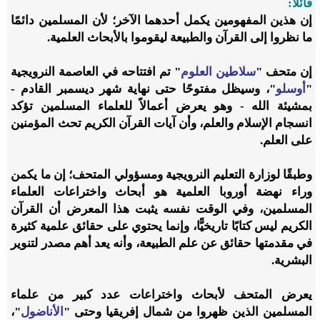
قائلاً:
إن هذين المفهومين يكمل أحدهما الآخر؛ لأن المسلمين دائمًا
ما نظروا إلى القرآن والطبيعة ليقوموا بالأبحاث العلمية.
إن متحف "
سلاطين العلوم
" تم افتتاحه في العاصمة النرويجية
"
أوسلو
"، وسيظل مفتوحًا حتى نهاية شهر ديسمبر القادم -
بمشيئة الله - وهو يعرض أعمالاً للعلماء المسلمين تؤكد
انسجام الإسلام والعلم، وأن آيات القرآن الكريم تحث المؤمنين
على العلم.
وطبقًا لوزارة التعليم النرويجية ومسؤولي المتحف؛ إن ما يكمن
وراء نهضة أوروبا العلمية هو أبحاث واختراعات العلماء
المسلمين، وفي الوقت نفسه يثبت هذا المعرض أن القرآن
الكريم ليس كتابًا تاريخيًّا، وإنما يحتوي على حقائق علمية كثيرة
في مقدمتها حقائق عن علم الطبيعة، وأنه يعد أهم مصدر لتنوير
البشرية.
يعرض المتحف لأبحاث واختراعات عدد كبير من علماء
المسلمين الذين ظهروا من شمال إفريقيا وحتى "
الأناضول
"،