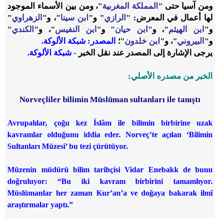
ومن آسيا حتى "
المملكة المغربية
"، ومن بين الأسماء الموجود
لها أعمال في المعرض: "
الرازي
" و"
ابن سينا
"، و"
الزهراوي
"
و"
ابن الهيثم
"، و"
ابن حيان
" و"
ابن النفيس
"، و"
الكندي
"
و"
البيروني
"، و"
ابن خلدون
"؛
المصدر: شبكة الألوكة.
يرجى الإشارة إلى المصدر عند نقل الخبر
- شبكة الألوكة.
الخبر من مصدره الأصلي:
Norveçliler bilimin Müslüman sultanları ile tanıştı
Avrupalılar, çoğu kez İslâm ile bilimin birbirine uzak
kavramlar olduğunu iddia eder. Norveç’te açılan ‘Bilimin
Sultanları Müzesi’ bu tezi çürütüyor.
Müzenin müdürü bilim tarihçisi Vidar Enebakk de bunu
doğruluyor: “Bu iki kavram birbirini tamamlıyor.
Müslümanlar her zaman Kur’an’a ve doğaya bakarak ilmî
araştırmalar yaptı.”