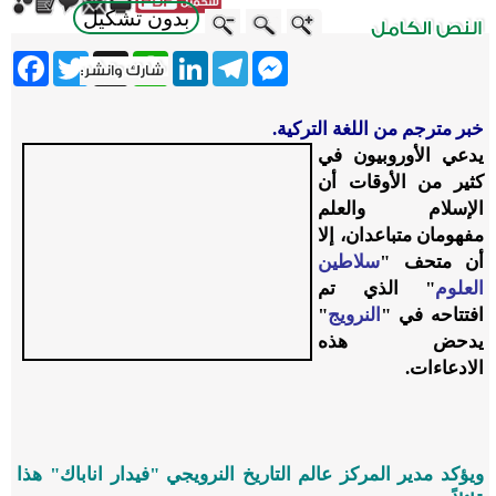
بدون تشكيل
ebook
Twitter
WhatsApp
X
LinkedIn
Telegram
Messenger
خبر مترجم من اللغة التركية.
يدعي الأوروبيون في
كثير من الأوقات أن
الإسلام والعلم
مفهومان متباعدان، إلا
أن متحف "
سلاطين
العلوم
" الذي تم
افتتاحه في "
النرويج
"
يدحض هذه
الادعاءات.
ويؤكد مدير المركز عالم التاريخ النرويجي "فيدار اناباك" هذا