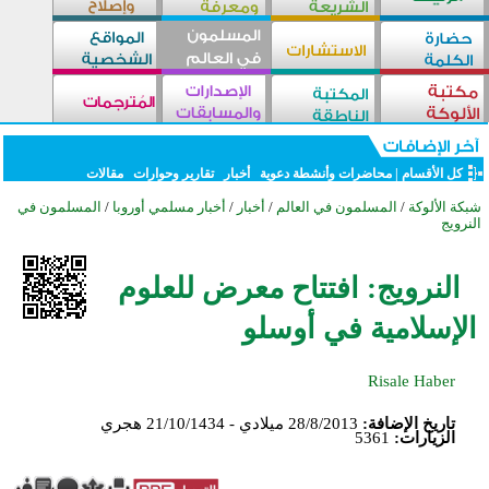
كل الأقسام
|
محاضرات وأنشطة دعوية
أخبار
تقارير وحوارات
مقالات
شبكة الألوكة
/
المسلمون في العالم
/
أخبار
/
أخبار مسلمي أوروبا
/
المسلمون في
النرويج
النرويج: افتتاح معرض للعلوم
الإسلامية في أوسلو
Risale Haber
تاريخ الإضافة:
28/8/2013 ميلادي - 21/10/1434 هجري
الزيارات:
5361