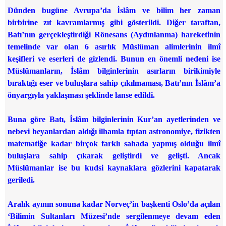
Dünden bugüne Avrupa’da İslâm ve bilim her zaman
birbirine zıt kavramlarmış gibi gösterildi. Diğer taraftan,
Batı’nın gerçekleştirdiği Rönesans (Aydınlanma) hareketinin
temelinde var olan 6 asırlık Müslüman alimlerinin ilmî
keşifleri ve eserleri de gizlendi. Bunun en önemli nedeni ise
Müslümanların, İslâm bilginlerinin asırların birikimiyle
bıraktığı eser ve buluşlara sahip çıkılmaması, Batı’nın İslâm’a
önyargıyla yaklaşması şeklinde lanse edildi.
Buna göre Batı, İslâm bilginlerinin Kur’an ayetlerinden ve
nebevi beyanlardan aldığı ilhamla tıptan astronomiye, fizikten
matematiğe kadar birçok farklı sahada yapmış olduğu ilmî
buluşlara sahip çıkarak geliştirdi ve gelişti. Ancak
Müslümanlar ise bu kudsi kaynaklara gözlerini kapatarak
geriledi.
Aralık ayının sonuna kadar Norveç’in başkenti Oslo’da açılan
‘Bilimin Sultanları Müzesi’nde sergilenmeye devam eden