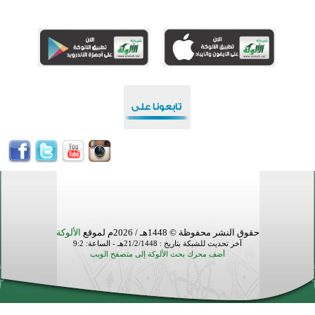
القرآن والتربية في صدارة البرامج الصيفية للمسلمين في بينزا وساراتوف وموردوفيا هذا العام
اختتام الدورة التاسعة لمسابقة حفظ وتلاوة القرآن الكريم في أزناكاييف
تيسليتش تختتم برنامجا تعليميا لتعزيز القيم وبناء الشخصية للشباب المسلمين
اختتام منافسات قرآنية متميزة في بنغلاديش بمشاركة 3000 متسابق
أكثر من 400 طالب يشاركون في مسابقة المعلومات الإسلامية بأستراليا
حقوق النشر محفوظة © 1448هـ / 2026م لموقع
الألوكة
آخر تحديث للشبكة بتاريخ : 21/2/1448هـ - الساعة: 9:2
أضف محرك بحث الألوكة إلى متصفح الويب