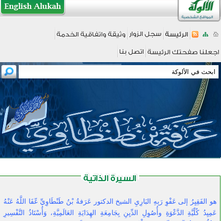
هو الفَقِيِرُ إلى عَفْوِ رَبِهِ البَارِيِ الشيخ الدكتور عَرَفةُ بْنُ طَنْطَاوِيِّ عّفَا اللَّهُ عَنْهُ
عَمِيِدُ كُلْيَّةِ الدَّعْوَةِ وأُصُوِلِ الدِّيِنِ بِجَامِعَةِ الهِدَايَةِ العَالَمِيَّةِ، وَأُسْتَاذُ التَّفْسِيرِ