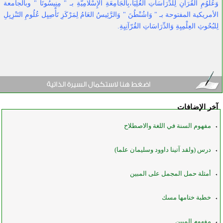
وَعُلُوُمِ القُرَآنِ لِلدِّرَاسَاتِ الْعُلِيَا،بِالجَامِعَةِ الإِسْلامِيَّةِ بـ " مِنِيسُوتَا " وبالجامعة
الأمريكية المفتوحة بـ " وَاشُنْطُنَ " وَالرَّئِيسُ العَامُ لِمَرْكَزِ تَأْصِيِل عُلُومِ التَنْزِيِلِ
لِلبُحٌوثِ العِلْمِيِةِ وَالدِّرَاسَاتِ القُرّآنِيِةِ.
آخر الإضافات
مفهوم السنة في اللغة والاصطلاح
درس (ولقد آتينا داوود وسليمان علما)
أمثلة حمل المجمل على المبين
خطبة ختامها مسك
مفهوم المبين