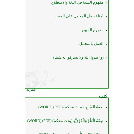
مفهوم السنة في اللغة والاصطلاح
أمثلة حمل المجمل على المبين
مفهوم المبين
العمل بالمجمل
(واعبدوا الله ولا تشركوا به شيئا)
المزيد
كتب
صِفَةُ العَيْنَيِنِ (بحث محكم) (PDF) (WORD)
صِفَةُ الْعُلُوِّ وَالْفَوْقِيَّةِ (بحث محكم) (PDF) (WORD)