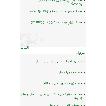
صِفَتَا الإِتْيَانِ وَالْمَجِيءِ (بحث محكم) (PDF)
(WORD)
صِفَةُ الاسْتِوَاءِ (بحث محكم) (PDF) (WORD)
صَفَةُ اليَدِيَنِ (بحث محكم) (PDF) (WORD)
المزيد
مرئيات
درس (ولقد آتينا داوود وسليمان علما)
خطبة ختامها مسك
خطبة (يوم مشهود من أيام الله)
مشاهد مؤثرة من حياة النبي صلى الله عليه وسلم
(ندوة)
واستبقوا الخيرات (خطبة)