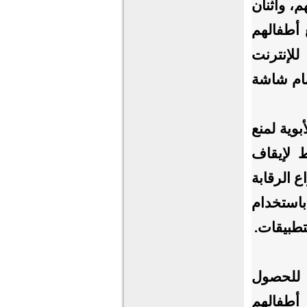
، واثنان
 مع أطفالهم
لإنترنت
مام شاشة
قابة الأبوية لمنع
 لإيقاف
أنواع الرقابة
باستخدام
ون بمعلمي أطفالهم وبمدارسهم ( 38%) للحصول
أطفالهم