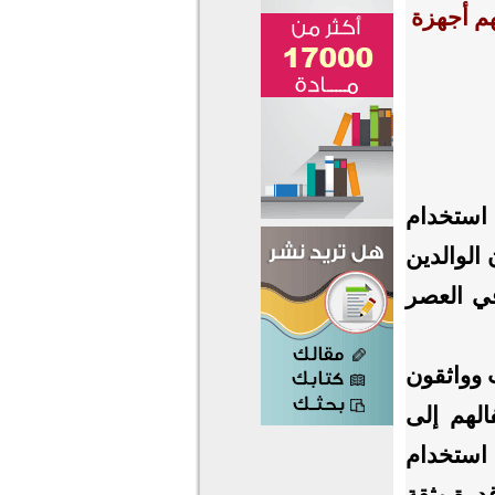
هم أجهزة
 استخدام
الوالدين
في العصر
ت وواثقون
لهم إلى
رصد استخدام
لأقل سناً بنسبة (73%) أكثر قدرة وثقة