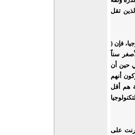
أمور الذين تقل
يا، فإن (
أصغر سناً
رنت من أطفالهم بنسبة (80%) في حين أن
 أعمارهم (14-17) سنة يدركون أنهم
ة هم أقل
تكنولوجيا
 للإنترنت على