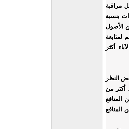
نما آباء المراهقين بنسبة (41%) أقل مراقبة
لذين تتراوح أعمارهم بين (6-9) سنوات بنسبة
ن الأصول
 لمتابعة
باء أكثر
بغض النظر
د أكثر من
بين المنافع
 من المنافع