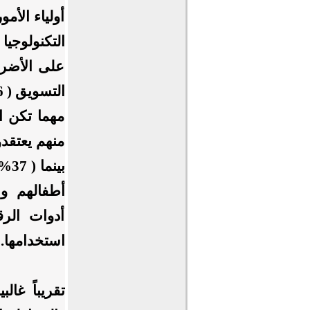
أولياء الأم
على الأضرا
التسويق ( 16% تفوق المنافع على الأضرار ).
منهم يعتقد
بين
أطفالهم وا
أدوات الرق
استخدامها.
تقريباً غال