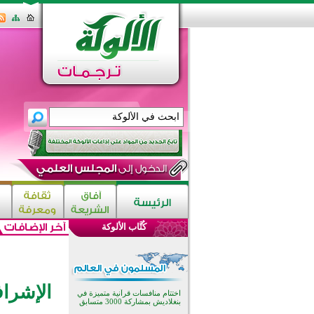
اختتام الدورة التاسعة لمسابقة حفظ
وتلاوة القرآن الكريم في أزناكاييف
تيسليتش تختتم برنامجا تعليميا لتعزيز
القيم وبناء الشخصية للشباب
كُتَّاب الألوكة
المسلمين
اختتام منافسات قرآنية متميزة في
بنغلاديش بمشاركة 3000 متسابق
أكثر من 400 طالب يشاركون في
مسابقة المعلومات الإسلامية
بأستراليا
الإشرا
افتتاح تاريخي لأول مسجد في بلييفليا
بالجبل الأسود منذ أكثر من قرن