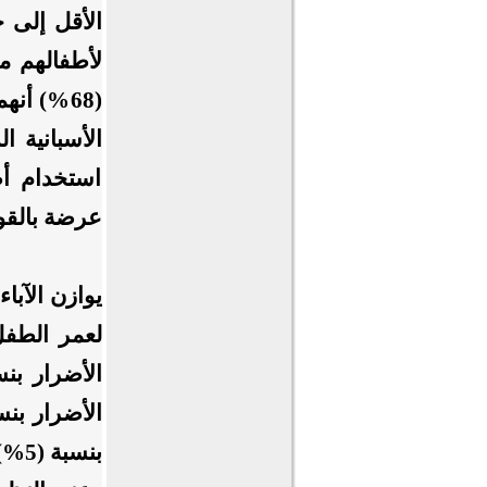
(68%) أ
الأسبانية ا
استخدام أط
عرضة بالقول
يوازن الآبا
لعمر الطفل،
بنسبة (5%)، وليس هناك اختلافات ملحوظة بالنسبة لعمر الطفل.