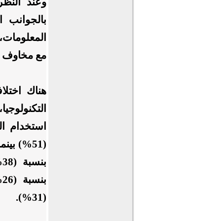
وعند النظر 
بالجوانب ا
المعلومات، 
مع مخاوف بش
هناك اختلا
التكنولوجي
استخدام ال
(51%) بي
ب
(31%).