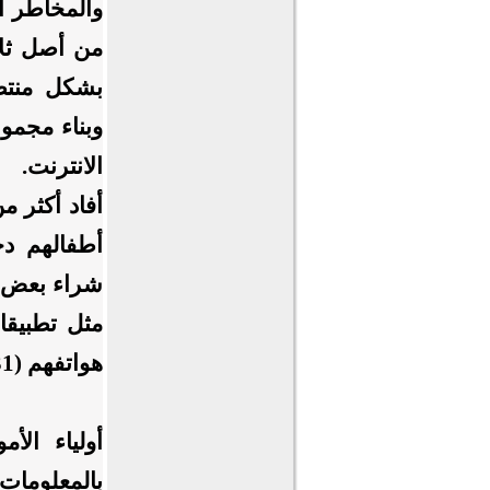
والمخاطر ال
بشكل منتظم
وبناء مجمو
الانترنت.
أطفالهم د
مثل تطبيقا
هواتفهم (31%) وأشار بعض الأولياء اهتمامهم في استخدام هذه التطبيقات.
بالمعلوما