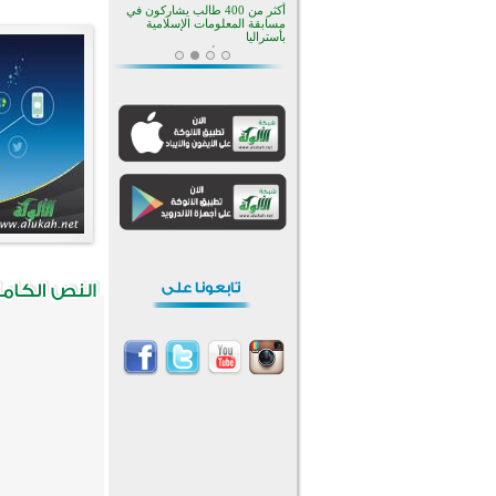
منطقة ريبوفسي تحتفل بميلاد
مسجد جديد في أجواء إيمانية مميزة
أكبر مشروع إسلامي في ريف
أستراليا يفتتح أبوابه بعد سنوات من
العمل والعطاء
القرآن والتربية في صدارة البرامج
الصيفية للمسلمين في بينزا
وساراتوف وموردوفيا هذا العام
اختتام الدورة التاسعة لمسابقة حفظ
وتلاوة القرآن الكريم في أزناكاييف
تيسليتش تختتم برنامجا تعليميا لتعزيز
القيم وبناء الشخصية للشباب
المسلمين
اختتام منافسات قرآنية متميزة في
بنغلاديش بمشاركة 3000 متسابق
أكثر من 400 طالب يشاركون في
مسابقة المعلومات الإسلامية
بأستراليا