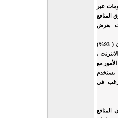
لومات عبر
الدراسي وتعديل سلوكهم (53% تفوق المنافع
رنت بغرض
مهما تكن المخاوف لدى أولياء الأمور حول مخاطر الانترنت فأن ( 93%)
انترنت ،
 الأمور مع
 يستخدم
يرغب في
ن المنافع