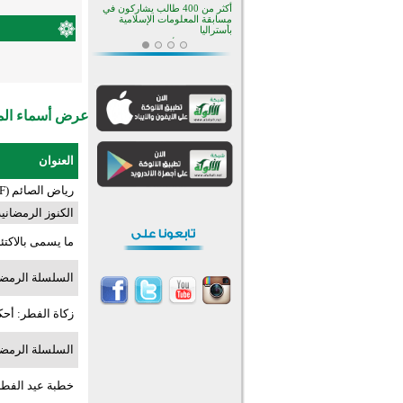
أكثر من 400 طالب يشاركون في
مسابقة المعلومات الإسلامية
بأستراليا
افتتاح تاريخي لأول مسجد في بلييفليا
بالجبل الأسود منذ أكثر من قرن
منطقة ريبوفسي تحتفل بميلاد
مسجد جديد في أجواء إيمانية مميزة
عرض أسماء المش
أكبر مشروع إسلامي في ريف
أستراليا يفتتح أبوابه بعد سنوات من
العمل والعطاء
القرآن والتربية في صدارة البرامج
العنوان
الصيفية للمسلمين في بينزا
وساراتوف وموردوفيا هذا العام
اختتام الدورة التاسعة لمسابقة حفظ
رياض الصائم (PDF)
وتلاوة القرآن الكريم في أزناكاييف
الكنوز الرمضانية (DF
تيسليتش تختتم برنامجا تعليميا لتعزيز
القيم وبناء الشخصية للشباب
ما يسمى بالاكتئ
المسلمين
اختتام منافسات قرآنية متميزة في
بنغلاديش بمشاركة 3000 متسابق
السلسلة الرمضان
أكثر من 400 طالب يشاركون في
مسابقة المعلومات الإسلامية
بأستراليا
زكاة الفطر: أحك
السلسلة الرمضا
خطبة عيد الفطر 1445 