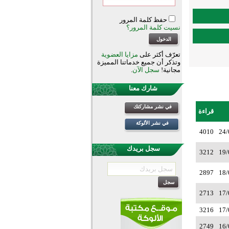
حفظ كلمة المرور
نسيت كلمة المرور؟
تعرّف أكثر على
مزايا العضوية
وتذكر أن جميع خدماتنا المميزة
مجانية!
سجل الآن
.
شارك معنا
في نشر مشاركتك
قراءة
في نشر الألوكة
4010
24/
سجل بريدك
3212
19/
2897
18/
2713
17/
3216
17/
2749
16/