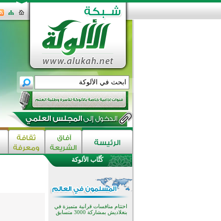
كُتَّاب الألوكة
اختتام الدورة التاسعة لمسابقة حفظ
وتلاوة القرآن الكريم في أزناكاييف
تيسليتش تختتم برنامجا تعليميا لتعزيز
القيم وبناء الشخصية للشباب
المسلمين
اختتام منافسات قرآنية متميزة في
بنغلاديش بمشاركة 3000 متسابق