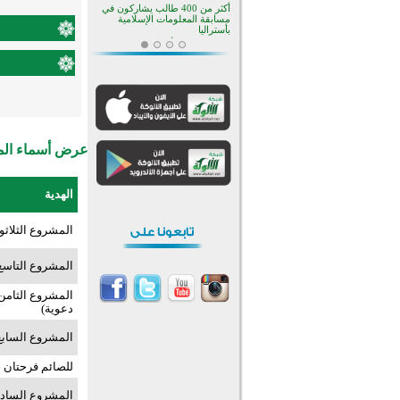
أكثر من 400 طالب يشاركون في
مسابقة المعلومات الإسلامية
بأستراليا
افتتاح تاريخي لأول مسجد في بلييفليا
بالجبل الأسود منذ أكثر من قرن
منطقة ريبوفسي تحتفل بميلاد
مسجد جديد في أجواء إيمانية مميزة
أكبر مشروع إسلامي في ريف
أستراليا يفتتح أبوابه بعد سنوات من
العمل والعطاء
عرض أسماء المش
القرآن والتربية في صدارة البرامج
الصيفية للمسلمين في بينزا
وساراتوف وموردوفيا هذا العام
اختتام الدورة التاسعة لمسابقة حفظ
الهدية
وتلاوة القرآن الكريم في أزناكاييف
تيسليتش تختتم برنامجا تعليميا لتعزيز
القيم وبناء الشخصية للشباب
المشروع الثلاث
المسلمين
اختتام منافسات قرآنية متميزة في
بنغلاديش بمشاركة 3000 متسابق
المشروع التاسع
أكثر من 400 طالب يشاركون في
المشروع الثامن
مسابقة المعلومات الإسلامية
دعوية)
بأستراليا
المشروع السابع 
للصائم فرحتان 
المشروع السادس