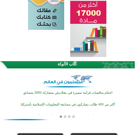
كُتَّاب الألوكة
اختتام الدورة التاسعة لمسابقة حفظ وتلاوة القرآن الكريم في أزناكاييف
تيسليتش تختتم برنامجا تعليميا لتعزيز القيم وبناء الشخصية للشباب المسلمين
اختتام منافسات قرآنية متميزة في بنغلاديش بمشاركة 3000 متسابق
أكثر من 400 طالب يشاركون في مسابقة المعلومات الإسلامية بأستراليا
افتتاح تاريخي لأول مسجد في بلييفليا بالجبل الأسود منذ أكثر من قرن
منطقة ريبوفسي تحتفل بميلاد مسجد جديد في أجواء إيمانية مميزة