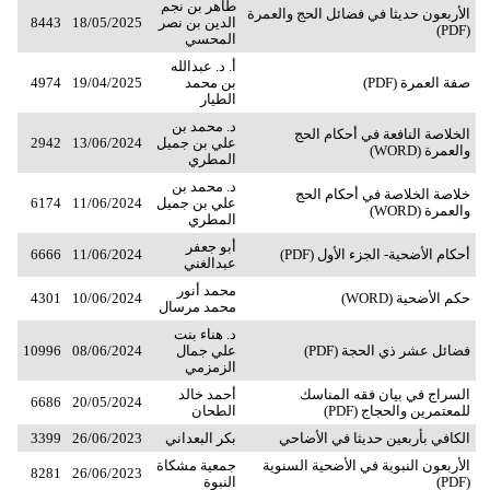
طاهر بن نجم
الأربعون حديثا في فضائل الحج والعمرة
الدين بن نصر
18/05/2025
8443
(PDF)
المحسي
أ. د. عبدالله
صفة العمرة (PDF)
بن محمد
19/04/2025
4974
الطيار
د. محمد بن
الخلاصة النافعة في أحكام الحج
علي بن جميل
13/06/2024
2942
والعمرة (WORD)
المطري
د. محمد بن
خلاصة الخلاصة في أحكام الحج
علي بن جميل
11/06/2024
6174
والعمرة (WORD)
المطري
أبو جعفر
أحكام الأضحية- الجزء الأول (PDF)
11/06/2024
6666
عبدالغني
محمد أنور
حكم الأضحية (WORD)
10/06/2024
4301
محمد مرسال
د. هناء بنت
فضائل عشر ذي الحجة (PDF)
علي جمال
08/06/2024
10996
الزمزمي
السراج في بيان فقه المناسك
أحمد خالد
6686
20/05/2024
للمعتمرين والحجاج (PDF)
الطحان
الكافي بأربعين حديثا في الأضاحي
بكر البعداني
26/06/2023
3399
الأربعون النبوية في الأضحية السنوية
جمعية مشكاة
8281
26/06/2023
(PDF)
النبوة