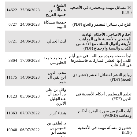
الشيخ د.
10 مسائل مهمة ومختصرة في الأضحية
عبدالله بن
25/06/2023
14622
(PDF)
حمود الفريح
جمعية مشكاة
التاج في بشائر المعتمر والحاج (PDF)
24/06/2023
6727
النبوة
أحكام الأضاحي: الأحكام الهادية
للمضحي والأضحية على المذاهب
ليث الحيالي
24/06/2023
6721
الأربعة وأقوال السلف مع الأدلة من
الكتاب والسنة والإجماع (PDF)
ابدأ صفحة جديدة مع الله... في خير أيام
د. محمد جمعة
الله... إنها العشر المباركات فاستثمرها
17/06/2023
3864
الحلبوسي
في الطاعات
محب الدين
روائع النشر لفضائل العشر (عشر ذي
ابن تقي آل
14/06/2023
11175
الحجة) (PDF)
حمد
وائل بن علي
تعليم المسلمين أحكام الأضحية في
بن أحمد آل
10123
05/06/2023
الدين (PDF)
عبدالجليل
الأثري
آيات الحج من سورة البقرة أحكام
هيفاء كرار
07/07/2022
11363
ومقاصد (WORD)
د. لطفي بن
عشرون مسألة مهمة في الأضحية
خميس بن
10040
06/07/2022
(PDF)
محمد أبو
خشيم