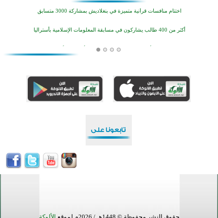
اختتام منافسات قرآنية متميزة في بنغلاديش بمشاركة 3000 متسابق
أكثر من 400 طالب يشاركون في مسابقة المعلومات الإسلامية بأستراليا
افتتاح تاريخي لأول مسجد في بلييفليا بالجبل الأسود منذ أكثر من قرن
منطقة ريبوفسي تحتفل بميلاد مسجد جديد في أجواء إيمانية مميزة
أكبر مشروع إسلامي في ريف أستراليا يفتتح أبوابه بعد سنوات من العمل والعطاء
القرآن والتربية في صدارة البرامج الصيفية للمسلمين في بينزا وساراتوف وموردوفيا هذا العام
اختتام الدورة التاسعة لمسابقة حفظ وتلاوة القرآن الكريم في أزناكاييف
تيسليتش تختتم برنامجا تعليميا لتعزيز القيم وبناء الشخصية للشباب المسلمين
اختتام منافسات قرآنية متميزة في بنغلاديش بمشاركة 3000 متسابق
أكثر من 400 طالب يشاركون في مسابقة المعلومات الإسلامية بأستراليا
حقوق النشر محفوظة © 1448هـ / 2026م لموقع
الألوكة