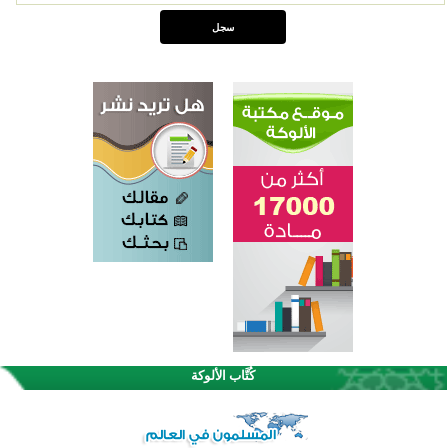
كُتَّاب الألوكة
اختتام الدورة التاسعة لمسابقة حفظ وتلاوة القرآن الكريم في أزناكاييف
تيسليتش تختتم برنامجا تعليميا لتعزيز القيم وبناء الشخصية للشباب المسلمين