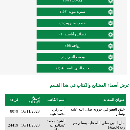
مقالات
(549)
سيرة نبوية
(103)
خطب منبرية
(85)
قصائد وأناشيد
(1)
روافد
(86)
وصف النبي
(70)
حب النبي للصحابة
(1)
عرض أسماء المشايخ والكتاب في هذا القسم
تاريخ
عنوان المقالة
اسم الكاتب
قراءة
الإضافة
خلق العفو في حروبه صلى الله عليه
أ. د. زكريا
8079
16/11/2023
وسلم
محمد هيبة
الشيخ محمد
حال النبي صلى الله عليه وسلم مع
عبدالتواب
16/11/2023
24419
ربه (خطبة)
سويدان