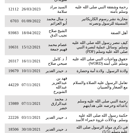
رحمة وشفقة النبي صلى الله عليه
السيد مراد
12112
26/03/2023
وسلم بأمته
سلامة
محاربة نشر رسوم الكاريكاتير
د. منال محمد
6703
01/09/2022
المسيئة للرسول ونصرته
أبو العزائم
الشيخ صلاح
أهل الصفة
18/04/2022
93983
نجيب الدق
كيف ننصر رسول الله صلى الله عليه
عصام محمد
وسلم: وسائل عملية لنصرة النبي
15/12/2021
10631
فهيم جمعة
صلى الله عليه وسلم (PDF)
حقوق وواجبات النبي صلى الله عليه
أ. د. كامل
20317
16/11/2021
وسلم على أمته (WORD)
صبحي صلاح
ولادة الرسول.. ولادة أمة وحضارة
د. حيدر الغدير
10/11/2021
19679
فهد بن
تعامل الرسول عليه الصلاة والسلام
عبدالعزيز
44229
07/11/2021
مع الصغار والصبيان
عبدالله
الشويرخ
د. محمد
رحمة النبي صلى الله عليه وسلم
عبدالرازق
07/11/2021
15989
بأعدائه وحرصه على هدايتهم
خضر
حكمة رسول الله صلى الله عليه
د. حيدر الغدير
03/11/2021
22226
وسلم.. ودلالات غزوة حمراء الأسد
في ذكرى مولد الرسول صلى الله
د. حيدر الغدير
30/10/2021
18506
عليه وسلم (5/5)