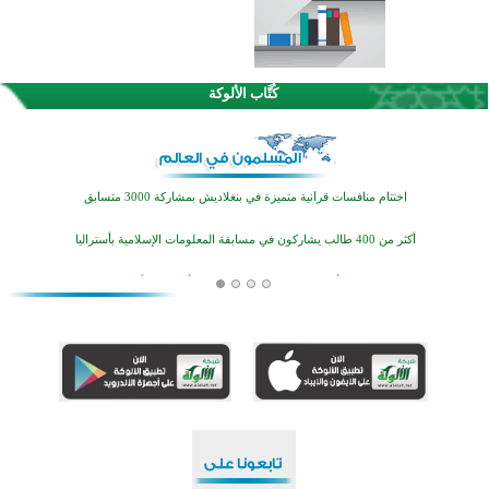
كُتَّاب الألوكة
اختتام الدورة التاسعة لمسابقة حفظ وتلاوة القرآن الكريم في أزناكاييف
تيسليتش تختتم برنامجا تعليميا لتعزيز القيم وبناء الشخصية للشباب المسلمين
اختتام منافسات قرآنية متميزة في بنغلاديش بمشاركة 3000 متسابق
أكثر من 400 طالب يشاركون في مسابقة المعلومات الإسلامية بأستراليا
افتتاح تاريخي لأول مسجد في بلييفليا بالجبل الأسود منذ أكثر من قرن
منطقة ريبوفسي تحتفل بميلاد مسجد جديد في أجواء إيمانية مميزة
أكبر مشروع إسلامي في ريف أستراليا يفتتح أبوابه بعد سنوات من العمل والعطاء
القرآن والتربية في صدارة البرامج الصيفية للمسلمين في بينزا وساراتوف وموردوفيا هذا العام
اختتام الدورة التاسعة لمسابقة حفظ وتلاوة القرآن الكريم في أزناكاييف