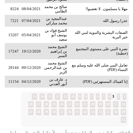
صالح بن محمد
مهلا يا مسلمون.. لا تغضبوا!
08/04/2021
8224
الطامي
عبدالمجيد بن
عذرا رسول الله
07/04/2021
7221
محمد مباركي
الشيخ فؤاد بن
الصفات البشرية والنبوية لنبي الله
يوسف أبو
05/04/2021
15207
خير البرية
سعيد
الشيخ محمد
نصرة النبي على مستوى المجتمع
بن إبراهيم
19/12/2020
17247
(خطبة)
السبر
الشيخ محمد
تعامل النبي صلى الله عليه وسلم مع
بن عبدالرحمن
09/12/2020
29144
النساء (PDF)
الزير
د. عارف بن
إنا كفيناك المستهزئين (PDF)
04/12/2020
11154
أنور العدني
3
15
14
13
12
11
10
9
8
7
6
5
4
2
1
28
27
26
25
24
23
22
21
20
19
18
17
16
41
40
39
38
37
36
35
34
33
32
31
30
29
42
ملاحظة: يمكنك ترتيب البيانات صعوداً و نزولاً بتكرار النقر على روابط