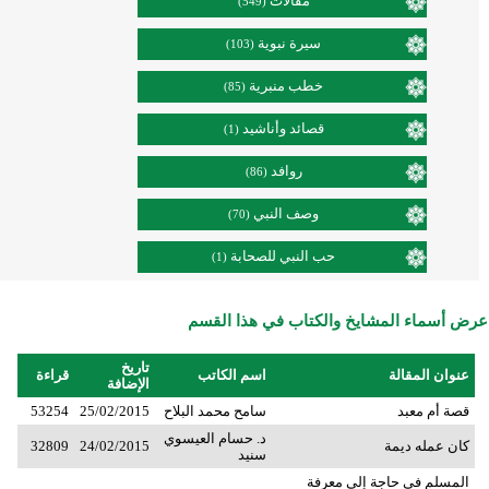
مقالات
(549)
سيرة نبوية
(103)
خطب منبرية
(85)
قصائد وأناشيد
(1)
روافد
(86)
وصف النبي
(70)
حب النبي للصحابة
(1)
عرض أسماء المشايخ والكتاب في هذا القسم
تاريخ
عنوان المقالة
اسم الكاتب
قراءة
الإضافة
قصة أم معبد
سامح محمد البلاح
25/02/2015
53254
د. حسام العيسوي
كان عمله ديمة
24/02/2015
32809
سنيد
المسلم في حاجة إلى معرفة