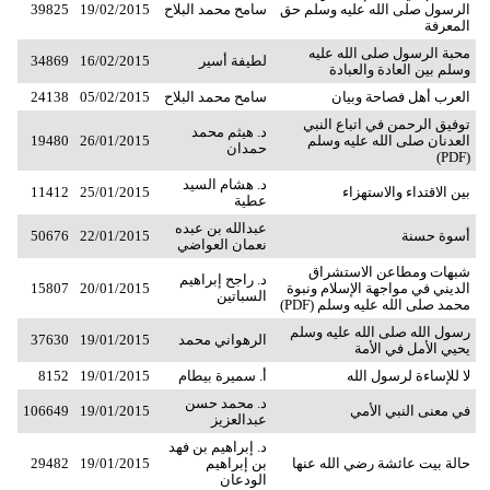
الرسول صلى الله عليه وسلم حق
سامح محمد البلاح
19/02/2015
39825
المعرفة
محبة الرسول صلى الله عليه
لطيفة أسير
16/02/2015
34869
وسلم بين العادة والعبادة
العرب أهل فصاحة وبيان
سامح محمد البلاح
05/02/2015
24138
توفيق الرحمن في اتباع النبي
د. هيثم محمد
العدنان صلى الله عليه وسلم
26/01/2015
19480
حمدان
(PDF)
د. هشام السيد
بين الاقتداء والاستهزاء
25/01/2015
11412
عطية
عبدالله بن عبده
أسوة حسنة
22/01/2015
50676
نعمان العواضي
شبهات ومطاعن الاستشراق
د. راجح إبراهيم
الديني في مواجهة الإسلام ونبوة
20/01/2015
15807
السباتين
محمد صلى الله عليه وسلم (PDF)
رسول الله صلى الله عليه وسلم
الرهواني محمد
19/01/2015
37630
يحيي الأمل في الأمة
لا للإساءة لرسول الله
أ. سميرة بيطام
19/01/2015
8152
د. محمد حسن
في معنى النبي الأمي
19/01/2015
106649
عبدالعزيز
د. إبراهيم بن فهد
حالة بيت عائشة رضي الله عنها
بن إبراهيم
19/01/2015
29482
الودعان