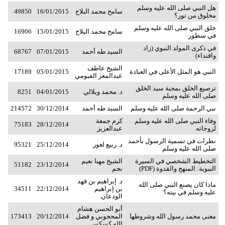
هل النبي صلى الله عليه وسلم
سامح محمد البلاح
16/01/2015
49850
مخلوق من نور؟
خلق النبي صلى الله عليه وسلم
سامح محمد البلاح
15/01/2015
16906
في سطور
في ذكرى المولد النبوي (زاد
السيد طه أحمد
07/01/2015
68767
واقتداء)
الشيخ عاطف
النبي هو المثل الأعلى في العبادة
05/01/2015
17189
عبدالمعز الفيومي
ترصيع الخلق بمحبة سيد الخلق
د. محمد ويلالي
04/01/2015
8251
صلى الله عليه وسلم
نبي الرحمة صلى الله عليه وسلم
السيد طه أحمد
30/12/2014
214572
وفاء النبي صلى الله عليه وسلم
كرم جمعة
75183
28/12/2014
لزوجاته
عبدالعزيز
نظرات في تسمية الرسول بأحمد
د. ربيع لعور
25/12/2014
95321
صلى الله عليه وسلم
التخطيط الشخصي في السيرة
الشيخ مهنا نعيم
51182
23/12/2014
النبوية: المنهج والقدوة (PDF)
نجم
د. إبراهيم بن فهد
ماذا كان يصنع النبي صلى الله
بن إبراهيم
22/12/2014
34511
عليه وسلم في بيته؟
الودعان
أبو الحسن هشام
معنى محمد رسول الله وشروطها
المحجوبي و فضل
20/12/2014
173413
الله كسكس