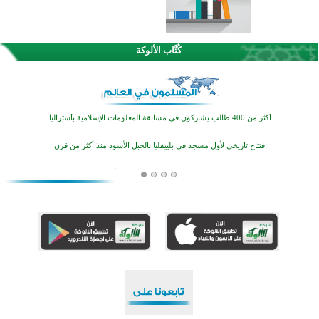
كُتَّاب الألوكة
تيسليتش تختتم برنامجا تعليميا لتعزيز القيم وبناء الشخصية للشباب المسلمين
انطلاق فعاليات "أيام مساجد إستولتس 2026" ببرنامج ديني وثقافي يمتد حتى أغسطس
أكثر من 400 طالب يشاركون في مسابقة المعلومات الإسلامية بأستراليا
افتتاح تاريخي لأول مسجد في بلييفليا بالجبل الأسود منذ أكثر من قرن
منطقة ريبوفسي تحتفل بميلاد مسجد جديد في أجواء إيمانية مميزة
أكبر مشروع إسلامي في ريف أستراليا يفتتح أبوابه بعد سنوات من العمل والعطاء
القرآن والتربية في صدارة البرامج الصيفية للمسلمين في بينزا وساراتوف وموردوفيا هذا العام
اختتام الدورة التاسعة لمسابقة حفظ وتلاوة القرآن الكريم في أزناكاييف
تيسليتش تختتم برنامجا تعليميا لتعزيز القيم وبناء الشخصية للشباب المسلمين
انطلاق فعاليات "أيام مساجد إستولتس 2026" ببرنامج ديني وثقافي يمتد حتى أغسطس