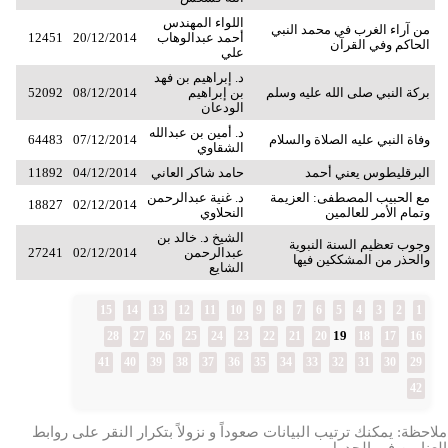
اللواء المهندس
من آراء الغرب في محمد النبي
أحمد عبدالوهاب
20/12/2014
12451
الحاكم وفي القرآن
علي
د. إبراهيم بن فهد
بركة النبي صلى الله عليه وسلم
بن إبراهيم
08/12/2014
52092
الودعان
د. أمين بن عبدالله
وفاة النبي عليه الصلاة والسلام
07/12/2014
64483
الشقاوي
البرقليطوس يعني أحمد
حامد شاكر العاني
04/12/2014
11892
مع الحبيب المصطفى: العزيمة
د. غنية عبدالرحمن
18827
02/12/2014
وتمام الأمر للعالمين
النحلاوي
الشيخ د. خالد بن
وجوب تعظيم السنة النبوية
عبدالرحمن
02/12/2014
27241
والحذر من المشككين فيها
الشايع
15
14
13
12
11
10
9
8
7
6
5
4
3
2
1
19
28
27
26
25
24
23
22
21
20
18
17
16
41
40
39
38
37
36
35
34
33
32
31
30
29
42
ملاحظة: يمكنك ترتيب البيانات صعوداً و نزولاً بتكرار النقر على روابط