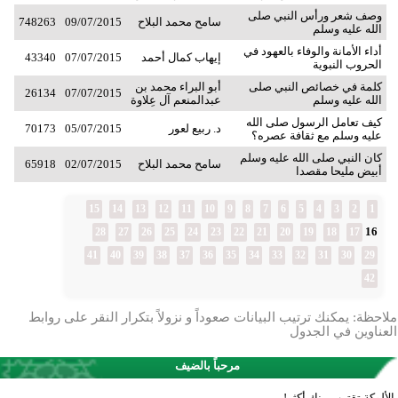
وصف شعر ورأس النبي صلى
سامح محمد البلاح
09/07/2015
748263
الله عليه وسلم
أداء الأمانة والوفاء بالعهود في
إيهاب كمال أحمد
07/07/2015
43340
الحروب النبوية
كلمة في خصائص النبي صلى
أبو البراء محمد بن
26134
07/07/2015
الله عليه وسلم
عبدالمنعم آل عِلاوة
كيف تعامل الرسول صلى الله
د. ربيع لعور
05/07/2015
70173
عليه وسلم مع ثقافة عصره؟
كان النبي صلى الله عليه وسلم
سامح محمد البلاح
02/07/2015
65918
أبيض مليحا مقصدا
15
14
13
12
11
10
9
8
7
6
5
4
3
2
1
16
28
27
26
25
24
23
22
21
20
19
18
17
41
40
39
38
37
36
35
34
33
32
31
30
29
42
ملاحظة: يمكنك ترتيب البيانات صعوداً و نزولاً بتكرار النقر على روابط
العناوين في الجدول
مرحباً بالضيف
الألوكة تقترب منك أكثر!