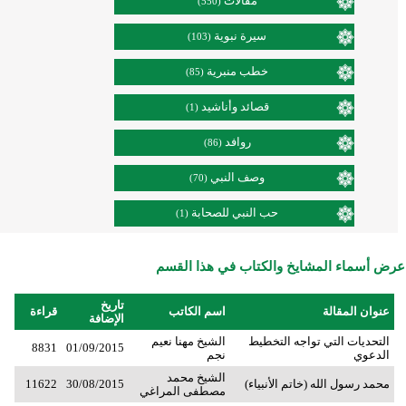
مقالات
(550)
سيرة نبوية
(103)
خطب منبرية
(85)
قصائد وأناشيد
(1)
روافد
(86)
وصف النبي
(70)
حب النبي للصحابة
(1)
عرض أسماء المشايخ والكتاب في هذا القسم
تاريخ
عنوان المقالة
اسم الكاتب
قراءة
الإضافة
التحديات التي تواجه التخطيط
الشيخ مهنا نعيم
8831
01/09/2015
الدعوي
نجم
الشيخ محمد
محمد رسول الله (خاتم الأنبياء)
30/08/2015
11622
مصطفى المراغي