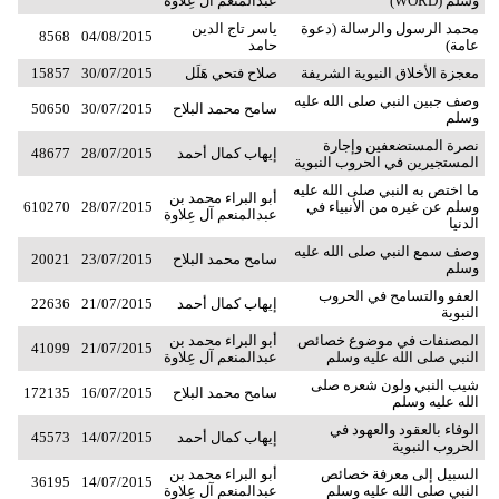
وسلم (WORD)
عبدالمنعم آل عِلاوة
محمد الرسول والرسالة (دعوة
ياسر تاج الدين
8568
04/08/2015
عامة)
حامد
معجزة الأخلاق النبوية الشريفة
صلاح فتحي هَلَل
30/07/2015
15857
وصف جبين النبي صلى الله عليه
سامح محمد البلاح
30/07/2015
50650
وسلم
نصرة المستضعفين وإجارة
إيهاب كمال أحمد
28/07/2015
48677
المستجيرين في الحروب النبوية
ما اختص به النبي صلى الله عليه
أبو البراء محمد بن
وسلم عن غيره من الأنبياء في
28/07/2015
610270
عبدالمنعم آل عِلاوة
الدنيا
وصف سمع النبي صلى الله عليه
سامح محمد البلاح
23/07/2015
20021
وسلم
العفو والتسامح في الحروب
إيهاب كمال أحمد
21/07/2015
22636
النبوية
المصنفات في موضوع خصائص
أبو البراء محمد بن
41099
21/07/2015
النبي صلى الله عليه وسلم
عبدالمنعم آل عِلاوة
شيب النبي ولون شعره صلى
سامح محمد البلاح
16/07/2015
172135
الله عليه وسلم
الوفاء بالعقود والعهود في
إيهاب كمال أحمد
14/07/2015
45573
الحروب النبوية
السبيل إلى معرفة خصائص
أبو البراء محمد بن
36195
14/07/2015
النبي صلى الله عليه وسلم
عبدالمنعم آل عِلاوة