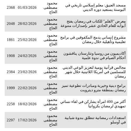
محمود
مسجد العتيق: معلم إسلامي تاريخي في
مصطفى
01/03/2026
2368
البوسنة يستعيد دوره الديني
الحاج
محمود
معرض "القلم" للكتاب في رمضان يفتح
مصطفى
28/02/2026
2048
أبوابه للعام الحادي عشر بإصدارات متنوعة
الحاج
محمود
مشروع إنساني يدمج المكفوفين في برامج
مصطفى
25/02/2026
1861
تعليمية وتأهيلية خلال رمضان
الحاج
محمود
أكاديميون من روسيا وتتارستان يناقشون
مصطفى
24/02/2026
1908
أحكام الصيام في ندوة علمية
الحاج
مجالس قرآنية يومية لتعزيز الوعي الديني
محمود
للمسلمين في أمريكا اللاتينية خلال شهر
مصطفى
23/02/2026
2384
رمضان
الحاج
محمود
برامج دينية وخيرية ومبادرات تطوعية تميز
مصطفى
22/02/2026
1999
رمضان بمنطقة مترو ديترويت
الحاج
محمود
أكثر من 400 امرأة يشاركن في لقاء نسائي
مصطفى
18/02/2026
2258
تمهيدي لرمضان بكرواتيا
الحاج
محمود
استعدادات رمضانية تنطلق بندوة شبابية
مصطفى
17/02/2026
2297
في أوسلو
الحاج