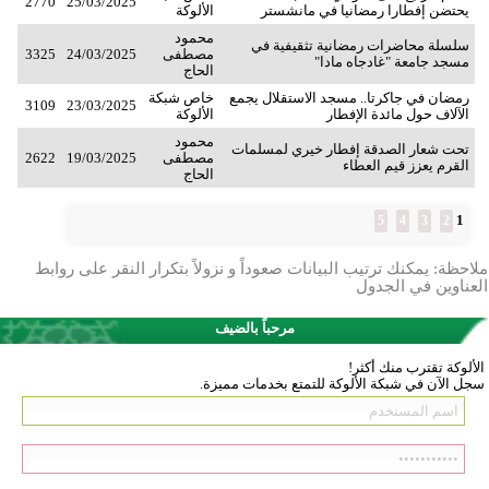
2770
25/03/2025
يحتضن إفطارا رمضانيا في مانشستر
الألوكة
محمود
سلسلة محاضرات رمضانية تثقيفية في
مصطفى
24/03/2025
3325
مسجد جامعة "غادجاه مادا"
الحاج
رمضان في جاكرتا.. مسجد الاستقلال يجمع
خاص شبكة
3109
23/03/2025
الآلاف حول مائدة الإفطار
الألوكة
محمود
تحت شعار الصدقة إفطار خيري لمسلمات
مصطفى
19/03/2025
2622
القرم يعزز قيم العطاء
الحاج
1
5
4
3
2
ملاحظة: يمكنك ترتيب البيانات صعوداً و نزولاً بتكرار النقر على روابط
العناوين في الجدول
مرحباً بالضيف
الألوكة تقترب منك أكثر!
سجل الآن في شبكة الألوكة للتمتع بخدمات مميزة.