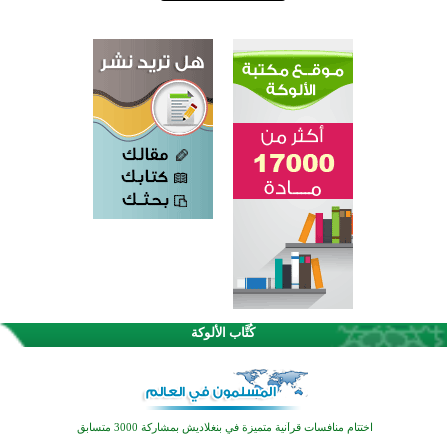
كُتَّاب الألوكة
اختتام الدورة التاسعة لمسابقة حفظ وتلاوة القرآن الكريم في أزناكاييف
تيسليتش تختتم برنامجا تعليميا لتعزيز القيم وبناء الشخصية للشباب المسلمين
اختتام منافسات قرآنية متميزة في بنغلاديش بمشاركة 3000 متسابق