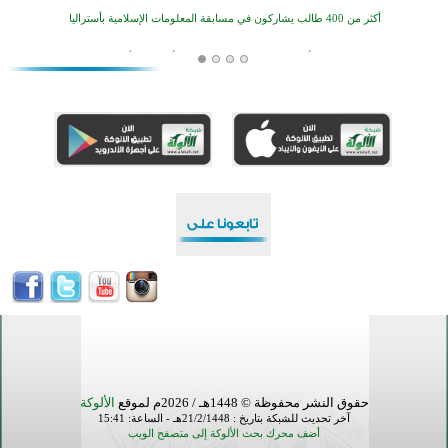
أكثر من 400 طالب يشاركون في مسابقة المعلومات الإسلامية بأستراليا
افتتاح تاريخي لأول مسجد في بلييفليا بالجبل الأسود منذ أكثر من قرن
منطقة ريبوفسي تحتفل بميلاد مسجد جديد في أجواء إيمانية مميزة
أكبر مشروع إسلامي في ريف أستراليا يفتتح أبوابه بعد سنوات من العمل والعطاء
القرآن والتربية في صدارة البرامج الصيفية للمسلمين في بينزا وساراتوف وموردوفيا هذا العام
اختتام الدورة التاسعة لمسابقة حفظ وتلاوة القرآن الكريم في أزناكاييف
تيسليتش تختتم برنامجا تعليميا لتعزيز القيم وبناء الشخصية للشباب المسلمين
اختتام منافسات قرآنية متميزة في بنغلاديش بمشاركة 3000 متسابق
أكثر من 400 طالب يشاركون في مسابقة المعلومات الإسلامية بأستراليا
حقوق النشر محفوظة © 1448هـ / 2026م لموقع
الألوكة
آخر تحديث للشبكة بتاريخ : 21/2/1448هـ - الساعة: 15:41
أضف محرك بحث الألوكة إلى متصفح الويب