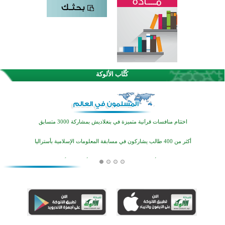
كُتَّاب الألوكة
اختتام الدورة التاسعة لمسابقة حفظ وتلاوة القرآن الكريم في أزناكاييف
تيسليتش تختتم برنامجا تعليميا لتعزيز القيم وبناء الشخصية للشباب المسلمين
اختتام منافسات قرآنية متميزة في بنغلاديش بمشاركة 3000 متسابق
أكثر من 400 طالب يشاركون في مسابقة المعلومات الإسلامية بأستراليا
افتتاح تاريخي لأول مسجد في بلييفليا بالجبل الأسود منذ أكثر من قرن
منطقة ريبوفسي تحتفل بميلاد مسجد جديد في أجواء إيمانية مميزة
أكبر مشروع إسلامي في ريف أستراليا يفتتح أبوابه بعد سنوات من العمل والعطاء
القرآن والتربية في صدارة البرامج الصيفية للمسلمين في بينزا وساراتوف وموردوفيا هذا العام