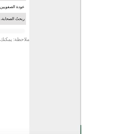
عودة الصفويين
ربحتُ الصحابة، 
ملاحظة: يمكنك ت