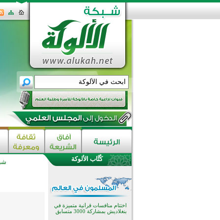
كُتَّاب الألوكة
شبك
اختتام الدورة التاسعة لمسابقة حفظ
وتلاوة القرآن الكريم في أزناكاييف
تيسليتش تختتم برنامجا تعليميا لتعزيز
القيم وبناء الشخصية للشباب
المسلمين
اختتام منافسات قرآنية متميزة في
بنغلاديش بمشاركة 3000 متسابق