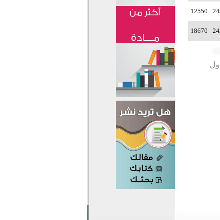
12550
24
18670
24
دول