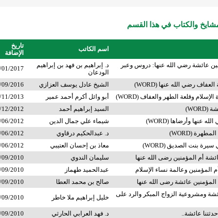
ايخ والكتاب في هذا القسم
تاريخ
اسم الكاتب
الإضافة
ن عائشة رضي الله عنها: دروس وعبر
د. إبراهيم بن فهد بن إبراهيم
/01/2017
الودعان
لعفاف رضي الله عنها (WORD)
الشيخ عادل يوسف العزازي
/09/2016
لإسلام وقلعة الطهر والعفاف (WORD)
أبو وائل أكرم أحمد عمير
/11/2013
WORD)
السيد إبراهيم أحمد
/12/2012
له عنها وأرضاها (WORD)
شيماء علي جمال الدين
/06/2012
طهرة (WORD)
د. عبدالحكيم درقاوي
/06/2012
سيرة بنت الصديق (WORD)
معاذ بن إحسان العتيبي
/06/2012
ئشة أم المؤمنين رضى الله عنها
سليمان الندوي
/09/2010
 المؤمنين وعالمة نساء الإسلام
عبدالحميد طهماز
/09/2010
 المؤمنين عائشة رضى الله عنها
صالح بن محمد العطا
/09/2010
ئشة ومشروعية الزواج المبكر والرد على
خليل إبراهيم ملا خاطر
/09/2010
دثتنا عائشة..
د. فهد العرابي الحارثي
/09/2010