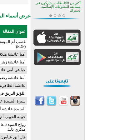
أكثر من 400 طالب يشاركون في
مسابقة المعلومات الإسلامية
بأستراليا
عرض أسماء المش
افتتاح تاريخي لأول مسجد في بلييفليا
بالجبل الأسود منذ أكثر من قرن
منطقة ريبوفسي تحتفل بميلاد
عنوان المقالة
مسجد جديد في أجواء إيمانية مميزة
أكبر مشروع إسلامي في ريف
غضب أم المؤمني
أستراليا يفتتح أبوابه بعد سنوات من
(PDF)
العمل والعطاء
القرآن والتربية في صدارة البرامج
أمنا عائشة ملكة ا
الصيفية للمسلمين في بينزا
وساراتوف وموردوفيا هذا العام
أمنا عائشة زهرة ا
اختتام الدورة التاسعة لمسابقة حفظ
وتلاوة القرآن الكريم في أزناكاييف
حبا في أمي عائشة (
تيسليتش تختتم برنامجا تعليميا لتعزيز
أمنا عائشة رضي ال
القيم وبناء الشخصية للشباب
المسلمين
عائشة الطاهرة الم
اختتام منافسات قرآنية متميزة في
بنغلاديش بمشاركة 3000 متسابق
اللؤلؤ البريق في 
أكثر من 400 طالب يشاركون في
سيرة السيدة عا
مسابقة المعلومات الإسلامية
بأستراليا
السيدة عائشة أم
حبيبة الحبيب أم
زواج السيدة عا
منكري ذلك
قال ابن عباس: ح