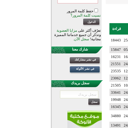
حفظ كلمة المرور
نسيت كلمة المرور؟
قراءة
تعرّف أكثر على
مزايا العضوية
وتذكر أن جميع خدماتنا المميزة
مجانية!
سجل الآن
.
18443
25
شارك معنا
15847
05
16231
16
في نشر مشاركتك
21551
24
في نشر الألوكة
23535
12
23062
12
سجل بريدك
21505
10
33641
24
19948
24
16345
24
34880
24
13491
24