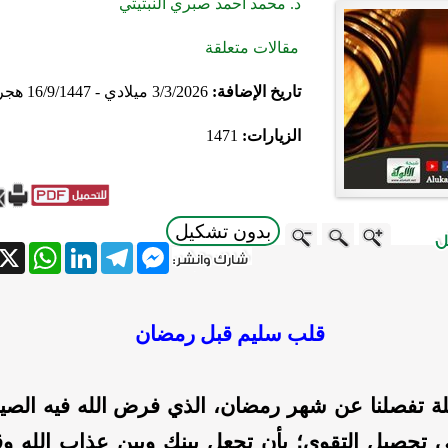
د. محمد أحمد صبري النبتيتي
مقالات متعلقة
تاريخ الإضافة:
3/3/2026 ميلادي - 16/9/1447 هجري
الزيارات:
1471
بدون تشكيل
atsApp
X
LinkedIn
Telegram
Messenger
قلب سليم قبل رمضان
ة تفصلنا عن شهر رمضان، الذي فرض الله فيه الصي
تحصيل التقوى؛ بأن تجعل بينك وبين عذاب الله وق