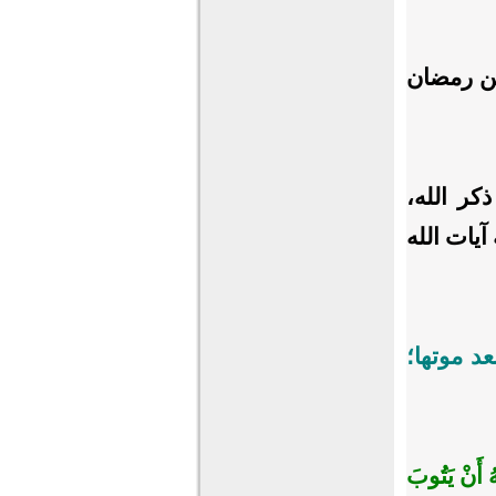
من رمضان
ر الله،
آيات الله
د موتها؛
ُ أَنْ يَتُوبَ