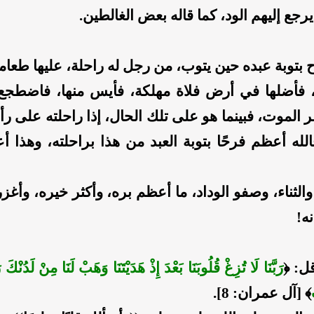
يرجع إليهم الود، كما قاله بعض الغالطين.
ح بتوبة عبده حين يتوب، من رجل له راحلة، عليها طعام
 فأضلها في أرض فلاة مهلكة، فأيس منها، فاضطج
الموت، فبينما هو على تلك الحال، إذا راحلته على رأ
لله أعظم فرحًا بتوبة العبد من هذا براحلته، وهذا 
والثناء، وصفو الوداد، ما أعظم بره، وأكثر خيره، وأغز
نه!
ل:
﴿
رَبَّنَا لَا تُزِغْ قُلُوبَنَا بَعْدَ إِذْ هَدَيْتَنَا وَهَبْ لَنَا مِنْ لَدُنْكَ 
﴾
[آل عمران: 8].