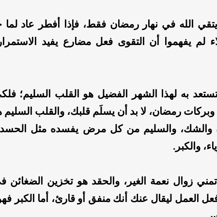
تقي الله في نهار رمضان فقط، فإذا أفطر عاد لما ح
اء لم يفهموا أن التقوى فعل مضارع يفيد الاستمرا
تستعد به لهذا الشهر الفضيل هو القلب السليم؛ فلك
ركات رمضان، لا بد أن يسلَم قلبك، والقلب السليم ه
والشك، والسليم من كل مرض يفسده مثل الحسد، 
اء، والكبر.
مني زوال نعمة الغير، والحقد هو تخزين الضغائن ف
فعل العمل ليقال عنك أنك منفق أو قارئ، أما الكبر فه
اس.