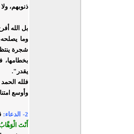
ذنوبهم، ولا 
بل الله أفر
وما يصلحه،
شجرة ينتظر 
بخطامها، فا
يقدر".
فلله الحمد 
وأوسع امتنا
2- الدعاء:
ق
أَنْتَ الْوَهَّابُ