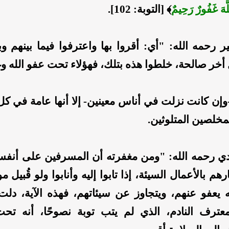
لَّهَ غَفُورٌ رَحِيمٌ
﴾
[التوبة: 102].
ر رحمه الله: "أي: أقروا بها واعترفوا فيما بينهم وب
أخر صالحة، خلطوا هذه بتلك، فهؤلاء تحت عفو الله وغ
-وإن كانت نزلت في أناس معينين- إلا أنها عامة في كل
مخلصين المتلوثين.
ي رحمه الله: "ومن مغفرته أن المسرفين على أنفس
م بالأعمال السيئة، إذا تابوا إليه وأنابوا ولو قُبيل م
نه يعفو عنهم، ويتجاوز عن سيئاتهم، فهذه الآية، دل
عترف النادم، الذي لم يتب توبة نصوحًا، أنه تح