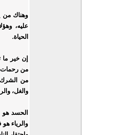
وهناك من ي
عليه، وهؤل
الحياة.
إن خير ما 
من رحمات وب
من الشرك 
والغل، والري
الحسد هو ت
والرياء هو 
واحتقار الن