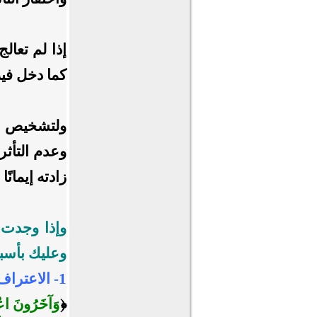
إذا لم تعا
كما دخل فيه
ولتشخيص ح
وعدم التأثر
زادته إيمانً
وإذا وجدت ف
وعليك بأسب
1- الاعتراف بالمرض بين يدي الله والتضرع إليه ليطهر قلبك.
﴿
وَآخَرُونَ اعْت