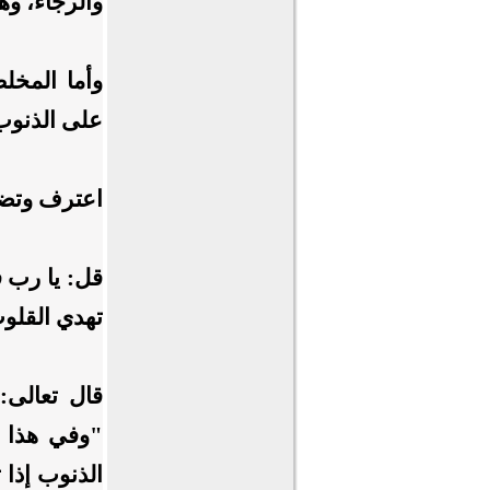
والرجاء، وه
وأما المخل
على الذنوب
اعترف وتضر
قل: يا رب 
تهدي القلوب
قال تعالى:
"وفي هذا س
الذنوب إذا ت