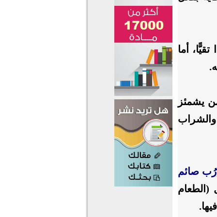
ًّا، أما
.
ن يشمئز
 والشراب
رُب صائم
 (الطعام
ها.