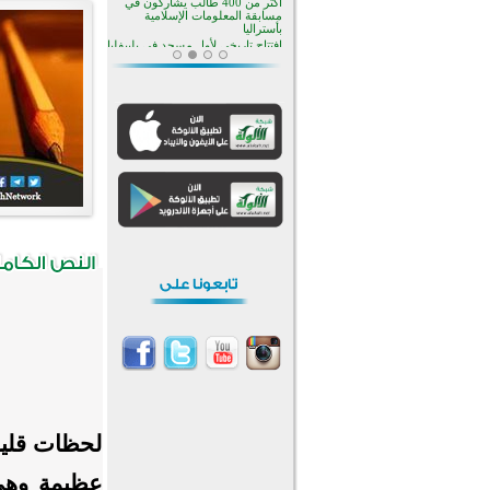
منطقة ريبوفسي تحتفل بميلاد
مسجد جديد في أجواء إيمانية مميزة
أكبر مشروع إسلامي في ريف
أستراليا يفتتح أبوابه بعد سنوات من
العمل والعطاء
القرآن والتربية في صدارة البرامج
الصيفية للمسلمين في بينزا
وساراتوف وموردوفيا هذا العام
اختتام الدورة التاسعة لمسابقة حفظ
وتلاوة القرآن الكريم في أزناكاييف
تيسليتش تختتم برنامجا تعليميا لتعزيز
القيم وبناء الشخصية للشباب
المسلمين
اختتام منافسات قرآنية متميزة في
بنغلاديش بمشاركة 3000 متسابق
أكثر من 400 طالب يشاركون في
مسابقة المعلومات الإسلامية
بأستراليا
لحظات قليل
عظيمة وهي 