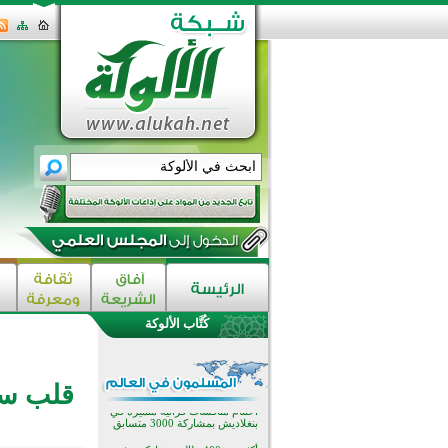
اختتام الدورة التاسعة لمسابقة حفظ
وتلاوة القرآن الكريم في أزناكاييف
تيسليتش تختتم برنامجا تعليميا لتعزيز
القيم وبناء الشخصية للشباب
كُتَّاب الألوكة
المسلمين
اختتام منافسات قرآنية متميزة في
بنغلاديش بمشاركة 3000 متسابق
أكثر من 400 طالب يشاركون في
قلب سل
مسابقة المعلومات الإسلامية
بأستراليا
افتتاح تاريخي لأول مسجد في بلييفليا
بالجبل الأسود منذ أكثر من قرن