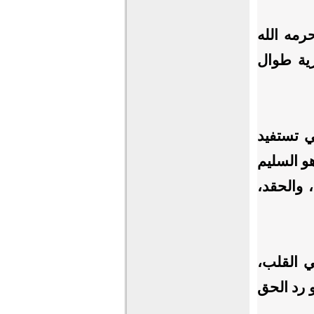
رمه الله
رية طوال
ي تستفيد
و السليم
والحقد،
ي القلب،
و رد الحق