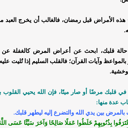
لج هذه الأمراض قبل رمضان، فالغالب أن يخرج العبد 
.
الة قلبك، ابحث عن أعراض المرض كالغفلة عن ذك
 بالمواعظ وآيات القرآن؛ فالقلب السليم إذا تُليت عليه 
ا وخشية.
ي قلبك مرضًا أو صار ميتًا، فإن الله يحيي القلوب بع
اب عدة منها:
َرَفُوا بِذُنُوبِهِمْ خَلَطُوا عَمَلًا صَالِحًا وَآخَرَ سَيِّئًا عَسَى اللَّه