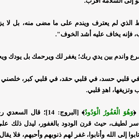
و إلى السلامة أقرب.
ط الذي لم يعترف ويندم على ما مضى منه، بل لا يزا
، فإنه يخاف عليه أشد الخوف".
ع واندم بين يدي ربك؛ يغفر لك ويرحمك بل يودك ويح
في قلبي حسد، في قلبي حقد، في قلبي كبر، خلصني م
 وتزيغها، اهدِ قلبي.
﴿
وَهُوَ الْغَفُورُ الْوَدُودُ
﴾
[البروج: 14]؛ قال السعد
ر لطيف، حيث قرن الودود بالغفور، ليدل ذلك على
ابوا إلى الله وأنابوا، غفر لهم ذنوبهم وأحبهم، فلا يقال