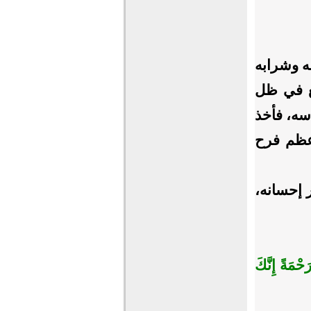
ه وشرابه
ع في ظل
سه، فأخذ
أعظم فرح
ر إحسانه،
رَحْمَةً إِنَّكَ