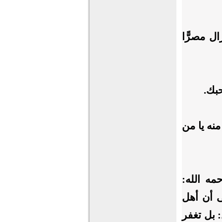
ل مصرًّا
بك.
نه يا من
ي رحمه الله:
 أن أهل
: بل تغفر