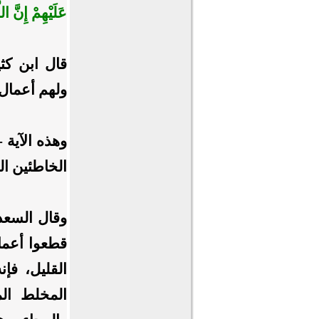
عَلَيْهِمْ إِنَّ ال
قال ابن كثي
ولهم أعمال 
وهذه الآية 
الخاطئين ال
وقال السعد
قطعوا أعماره
القليل، فإ
المخلط الم