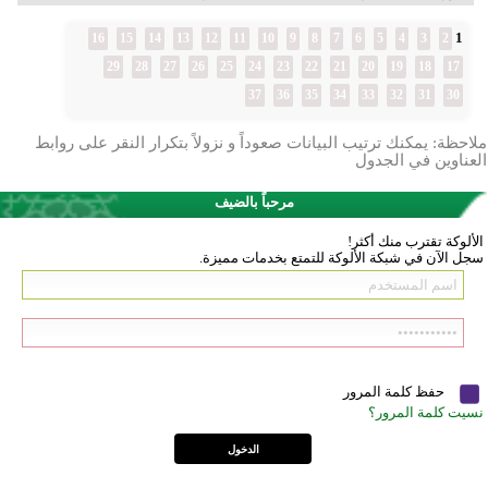
1
16
15
14
13
12
11
10
9
8
7
6
5
4
3
2
29
28
27
26
25
24
23
22
21
20
19
18
17
37
36
35
34
33
32
31
30
ملاحظة: يمكنك ترتيب البيانات صعوداً و نزولاً بتكرار النقر على روابط
العناوين في الجدول
مرحباً بالضيف
الألوكة تقترب منك أكثر!
سجل الآن في شبكة الألوكة للتمتع بخدمات مميزة.
حفظ كلمة المرور
نسيت كلمة المرور؟