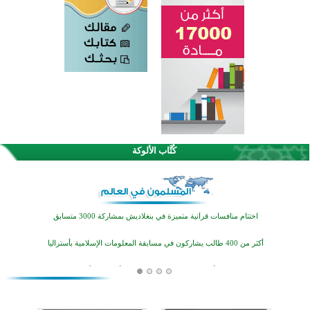
كُتَّاب الألوكة
اختتام الدورة التاسعة لمسابقة حفظ وتلاوة القرآن الكريم في أزناكاييف
تيسليتش تختتم برنامجا تعليميا لتعزيز القيم وبناء الشخصية للشباب المسلمين
اختتام منافسات قرآنية متميزة في بنغلاديش بمشاركة 3000 متسابق
أكثر من 400 طالب يشاركون في مسابقة المعلومات الإسلامية بأستراليا
افتتاح تاريخي لأول مسجد في بلييفليا بالجبل الأسود منذ أكثر من قرن
منطقة ريبوفسي تحتفل بميلاد مسجد جديد في أجواء إيمانية مميزة