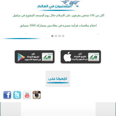
اختتام الدورة التاسعة لمسابقة حفظ وتلاوة القرآن الكريم في أزناكاييف
أكثر من 100 شخص يتعرفون على الإسلام خلال يوم المسجد المفتوح في ميلفيل
اختتام منافسات قرآنية متميزة في بنغلاديش بمشاركة 3000 متسابق
أكثر من 400 طالب يشاركون في مسابقة المعلومات الإسلامية بأستراليا
افتتاح تاريخي لأول مسجد في بلييفليا بالجبل الأسود منذ أكثر من قرن
منطقة ريبوفسي تحتفل بميلاد مسجد جديد في أجواء إيمانية مميزة
أكبر مشروع إسلامي في ريف أستراليا يفتتح أبوابه بعد سنوات من العمل والعطاء
القرآن والتربية في صدارة البرامج الصيفية للمسلمين في بينزا وساراتوف وموردوفيا هذا العام
اختتام الدورة التاسعة لمسابقة حفظ وتلاوة القرآن الكريم في أزناكاييف
أكثر من 100 شخص يتعرفون على الإسلام خلال يوم المسجد المفتوح في ميلفيل
اختتام منافسات قرآنية متميزة في بنغلاديش بمشاركة 3000 متسابق