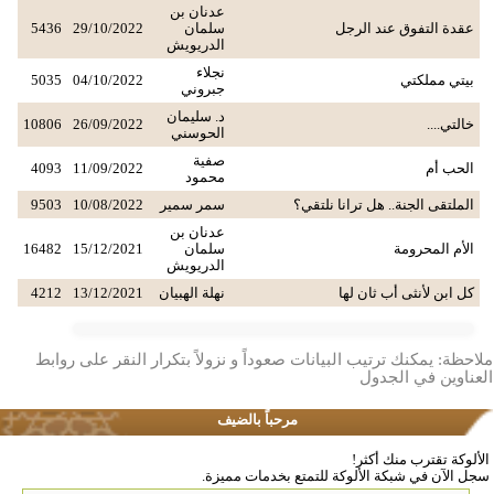
عدنان بن
عقدة التفوق عند الرجل
سلمان
29/10/2022
5436
الدريويش
نجلاء
بيتي مملكتي
04/10/2022
5035
جبروني
د. سليمان
خالتي....
26/09/2022
10806
الحوسني
صفية
الحب أم
11/09/2022
4093
محمود
الملتقى الجنة.. هل ترانا نلتقي؟
سمر سمير
10/08/2022
9503
عدنان بن
الأم المحرومة
سلمان
15/12/2021
16482
الدريويش
كل ابن لأنثى أب ثان لها
نهلة الهبيان
13/12/2021
4212
ملاحظة: يمكنك ترتيب البيانات صعوداً و نزولاً بتكرار النقر على روابط
العناوين في الجدول
مرحباً بالضيف
الألوكة تقترب منك أكثر!
سجل الآن في شبكة الألوكة للتمتع بخدمات مميزة.