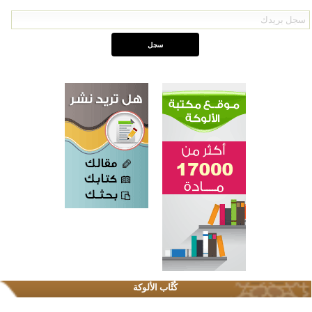
كُتَّاب الألوكة
القرآن والتربية في صدارة البرامج الصيفية للمسلمين في بينزا وساراتوف وموردوفيا هذا العام