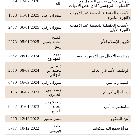
شرعي ووعي نفسي للتعامل مع
12/02/2026
3319
الله
"السلوك النرجسي" لدى بعض الأمهات
الأسباب الحقيقية للعصبية عند الأمهات
سوزان زكي
11/01/2025
1828
(الجزء الثاني)
الأسباب الحقيقية للعصبية عند الأمهات
سوزان زكي
06/01/2025
2477
(الجزء الأول)
الشيخ
تكريم الإسلام للأم
محمد جميل
05/01/2025
2273
زينو
مريم
مهندسة الأجيال بين الأمس واليوم
26/12/2024
2352
المهداوي
د. منال
الوظيفة الأهم في العالم
محمد أبو
08/08/2024
2569
العزائم
المهنة ربة منزل
سوزان زكي
16/03/2024
6439
هبة حلمي
رسالة إلى كل أم
06/07/2023
5126
الجابري
د. صلاح بن
سامحيني يا أمي
محمد
01/01/2023
9092
الشيخ
أنتِ السكن
سمر سمير
12/12/2022
4995
نجلاء
امرأة سمع الله شكواها
10/12/2022
5717
جبروني