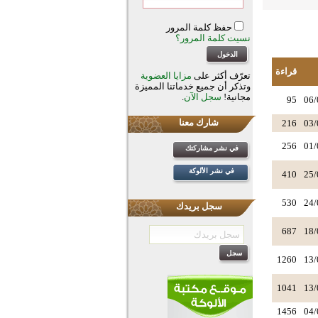
حفظ كلمة المرور
نسيت كلمة المرور؟
قراءة
تعرّف أكثر على
مزايا العضوية
وتذكر أن جميع خدماتنا المميزة
مجانية!
سجل الآن
.
95
06/
شارك معنا
216
03/
256
01/
في نشر مشاركتك
في نشر الألوكة
410
25/
530
24/
سجل بريدك
687
18/
1260
13/
1041
13/
1456
04/