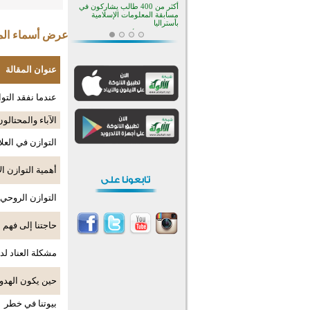
أكثر من 400 طالب يشاركون في
مسابقة المعلومات الإسلامية
بأستراليا
عرض أسماء المش
افتتاح تاريخي لأول مسجد في بلييفليا
بالجبل الأسود منذ أكثر من قرن
منطقة ريبوفسي تحتفل بميلاد
عنوان المقالة
مسجد جديد في أجواء إيمانية مميزة
أكبر مشروع إسلامي في ريف
أستراليا يفتتح أبوابه بعد سنوات من
عندما نفقد التوا
العمل والعطاء
القرآن والتربية في صدارة البرامج
الآباء والمحتال
الصيفية للمسلمين في بينزا
وساراتوف وموردوفيا هذا العام
التوازن في العل
اختتام الدورة التاسعة لمسابقة حفظ
وتلاوة القرآن الكريم في أزناكاييف
تيسليتش تختتم برنامجا تعليميا لتعزيز
أهمية التوازن ا
القيم وبناء الشخصية للشباب
المسلمين
اختتام منافسات قرآنية متميزة في
التوازن الروحي
بنغلاديش بمشاركة 3000 متسابق
أكثر من 400 طالب يشاركون في
حاجتنا إلى فهم 
مسابقة المعلومات الإسلامية
بأستراليا
مشكلة العناد لدى
حين يكون الهدو
بيوتنا في خطر