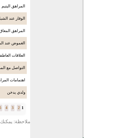
المراهق اليتيم
الوقار عند الشب
المراهق المعاق
الغموض عند ال
العلاقات العاطف
التواصل مع الم
اهتمامات المرا
ولدي يدخن
1
5
4
3
2
ملاحظة: يمكنك ت