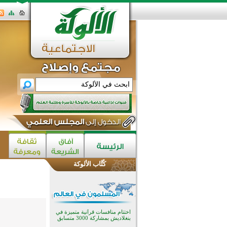
كُتَّاب الألوكة
اختتام الدورة التاسعة لمسابقة حفظ
وتلاوة القرآن الكريم في أزناكاييف
تيسليتش تختتم برنامجا تعليميا لتعزيز
القيم وبناء الشخصية للشباب
المسلمين
اختتام منافسات قرآنية متميزة في
بنغلاديش بمشاركة 3000 متسابق