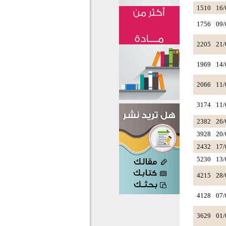
1510
16/
1756
09/
2205
21/
1969
14/
2066
11/
3174
11/
2382
26/
3928
20/
2432
17/
5230
13/
4215
28/
4128
07/
3629
01/