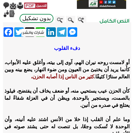
بدون تشكيل
ebook
Twitter
WhatsApp
X
LinkedIn
Telegram
Messenger
دفء القلوب
أو لامست روحه نيران الهم، آوى إلى بيته، وأغلق عليه الأبواب،
كأنما يريد أن يختبئ من العيون ومن ضوء النهار، يضع بينه وبين
العالم ستارًا كثيفًا.
كثير من الناس إذا أصابه الحزن،
كأن الحزن عيب يستحيي منه، أو ضعف يخاف أن يفتضح، فيلوذ
بالصمت، ويستجير بالوحدة، ويظن أن في العزلة شفاءً لما
يعتلج في صدره من أنين.
وما علم أن القلب إذا خلا من الأنس اشتد عليه أنينه، وأن
الوحدة لا تُسكت وجعًا، بل تنصت له حتى يشتد صوته في