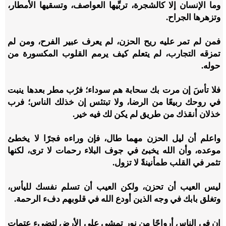
وما الإنسان إلا كالشجرة، تربِّيها العواصف، وتسقيها الأمطار،
وتزهرها الجراح.
فمن لم تمر عليه ريح الحزن، لم يعرف عبير الفرح، ومن لم
تمزقه التجارب، لم يتعلم كيف يرمم القلوب المكسورة من
حوله.
فلا تأسَ إن مرت بك سحابة هم سوداء؛ فرُب مطر بعدها ينبت
في روحك ربيعًا من الرضا، ولا تبتئس إن خذلك الناس؛ فرب
خذلان أنقذك من طريق لم يكن لك فيه خير.
واعلم أن ليل الحزن مهما طال، فإن وراءه فجرًا لا يخطئ
موعده، وأن الله يخبئ في جوف البلاء رحمات لا ترى، لكنها
تثمر في القلب طمأنينةً لا تزول.
ليس العيب أن تحزن، ولكن العيب أن تسلم نفسك لليأس،
وتغلق بابك في وجه الذين أودع الله في قلوبهم دفء الرحمة.
إن في الناس أرواحًا من نور تمشي على الأرض لتضيء عتمات