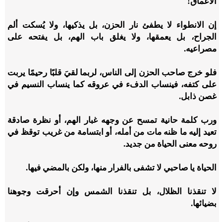
الأعماق!
إن الانطواء لا يطفئ نار الحزن، بل يذكيها، ولا يُسكت ألم
الجراح، بل يعمقها، ولا يغلق باب الهم، بل يفتحه على
مصراعيه.
فلو خرج صاحب الحزن إلى الناس، لربما لقيَ قلبًا رحيمًا يربت
على كتفه، فينساب الدفء في عروقه كما ينساب النسيم في
غصن ذابل.
ورب كلمة حانية تمسح عن وجهه غبار الهم، أو نظرة صادقة
تعيد إليه ما ظنه مات من أمله، أو ابتسامة من غريب توقظ في
روحه معنى الحياة من جديد.
الحياة يا صاحبي لا تشفى بالفرار منها، ولكن بالمضي فيها.
لا تنقذنا الظلال، بل تنقذنا الشمس وإن أحرقت وجوهنا
بضيائها.