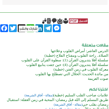
book
Twitter
WhatsApp
X
LinkedIn
Telegram
Messenger
الدرس العاشر: أمراض القلوب وعلاجها
الصلاة.. راحة القلوب ومفتاح الفلاح (خطبة)
سلسلة أفلا يتدبرون القرآن (1): سطوة القرآن على القلوب
سلسلة أفلا يتدبرون القرآن (4): حين جفت ينابيع القلوب
معركة القلوب في زمن الفتن (خطبة)
من مائدة الحديث: الخلال التي تصطلح بها القلوب
صوت العزيمة
علامات صاحب القلب السليم (خطبة)
(مقالة - آفاق الشريعة)
طريق المسلم إلى الله قبل رمضان: المحبة في زمن الغفلة: استقبال
رمضان بقلب حي
(مقالة - آفاق الشريعة)
أحتاج للدفء الأسري