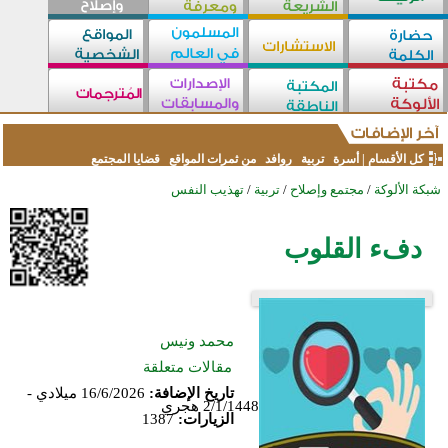
كل الأقسام
|
أسرة
تربية
روافد
من ثمرات المواقع
قضايا المجتمع
شبكة الألوكة
/
مجتمع وإصلاح
/
تربية
/
تهذيب النفس
دفء القلوب
محمد ونيس
مقالات متعلقة
تاريخ الإضافة:
16/6/2026 ميلادي -
2/1/1448 هجري
الزيارات:
1387