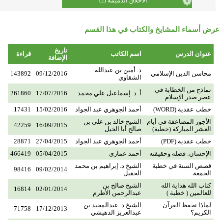
الأخلاق الذميمة
(2)
عرض أسماء المشايخ والكتاب في هذا القسم
تاريخ
عنوان الدرس
اسم الكاتب
قراءة
الإضافة
د. أمين بن عبدالله
محاسن الدين الإسلامي
09/12/2016
143892
الشقاوي
نماذج من الخطابة في
أ. د. إسماعيل علي محمد
17/07/2016
261860
عصر صدر الإسلام
خطب عقدية (WORD)
أحمد الجوهري عبد الجواد
15/02/2016
17431
الأجور المضاعفة في أيام
الشيخ خالد بن علي بن
42259
16/09/2015
العشر المباركة (خطبة)
صالح أبا الخيل
خطب عقدية (PDF)
أحمد الجوهري عبد الجواد
27/04/2015
28871
الإحسان: فضله وحقيقته
أحمد عماري
05/04/2015
466419
قصص السنة في خطبة
الشيخ د. إبراهيم بن محمد
98416
09/02/2014
الجمعة
الحقيل
كتاب الله هداية الله
الشيخ صالح بن
16814
02/01/2014
للعالمين ( خطبة )
عبدالرحمن الأطرم
لماذا نحفظ القرآن
الشيخ د. عبدالمجيد بن
71758
17/12/2013
الكريم؟
عبدالعزيز الدهيشي