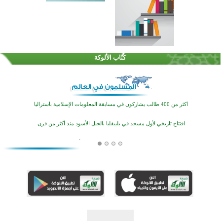
كُتَّاب الألوكة
تيسليتش تختتم برنامجا تعليميا لتعزيز القيم وبناء الشخصية للشباب المسلمين
انطلاق فعاليات "أيام مساجد إستولتس 2026" ببرنامج ديني وثقافي يمتد حتى أغسطس
أكثر من 400 طالب يشاركون في مسابقة المعلومات الإسلامية بأستراليا
افتتاح تاريخي لأول مسجد في بلييفليا بالجبل الأسود منذ أكثر من قرن
منطقة ريبوفسي تحتفل بميلاد مسجد جديد في أجواء إيمانية مميزة
أكبر مشروع إسلامي في ريف أستراليا يفتتح أبوابه بعد سنوات من العمل والعطاء
القرآن والتربية في صدارة البرامج الصيفية للمسلمين في بينزا وساراتوف وموردوفيا هذا العام
اختتام الدورة التاسعة لمسابقة حفظ وتلاوة القرآن الكريم في أزناكاييف
تيسليتش تختتم برنامجا تعليميا لتعزيز القيم وبناء الشخصية للشباب المسلمين