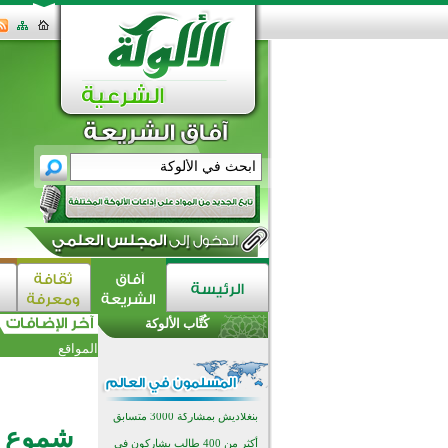
اختتام الدورة التاسعة لمسابقة حفظ
وتلاوة القرآن الكريم في أزناكاييف
تيسليتش تختتم برنامجا تعليميا لتعزيز
القيم وبناء الشخصية للشباب
كُتَّاب الألوكة
المسلمين
اختتام منافسات قرآنية متميزة في
المواقع
بنغلاديش بمشاركة 3000 متسابق
أكثر من 400 طالب يشاركون في
مسابقة المعلومات الإسلامية
بأستراليا
افتتاح تاريخي لأول مسجد في بلييفليا
شموع (119
بالجبل الأسود منذ أكثر من قرن