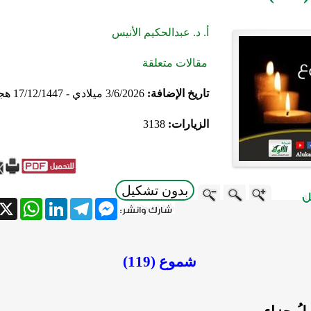
أ. د. عبدالحكيم الأنيس
مقالات متعلقة
تاريخ الإضافة:
3/6/2026 ميلادي - 17/12/1447 هجري
الزيارات:
3138
بدون تشكيل
atsApp
X
LinkedIn
Telegram
Messenger
شموع (119)