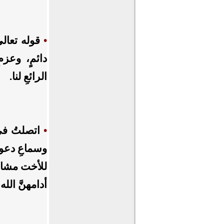
•
قوله تعالى
دائمٍ، وعزم
الرائعِ لنا.
•
اتصلتُ في
وسماعِ دعوات
للأخت مشاعر
أدامهنَّ الل