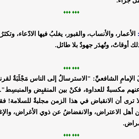
ملُ جزاء.
♦♦
♦ ♦
♦♦
الأعمار، والأنساب، والقبور، يغلبُ فيها الادّعاء، وتكثرُ
ك أوقاتٌ، وتُهدَر جهودٌ بلا طائل.
♦♦
♦ ♦
♦♦
الإمامِ الشافعيِّ: "الاسترسالُ إلى الناس مَجْلَبَةٌ لقر
عنهم مكسبةٌ للعداوة، فكنْ بين المنقبِض والمنبسِط".
ألا ترى أن الانقباض في هذا الزمن مجلبةٌ للسلامة! فق
عن أهل الاعتراض، والانفضاضُ عن ذوي الأغراض، والإ
مراض.
♦♦
♦ ♦
♦♦