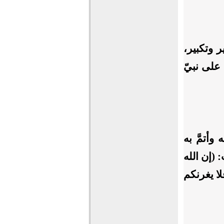
ر وتكبير،
 على نبيّ
وأتمَّ به
 (إن الله
لا يغرنكم