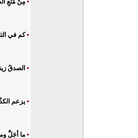
•
مِنْ مُتعِ 
•
كم في التار
•
الصدقُ زينة
•
يزعم الكذّا
•
ما أجَلَّ وم