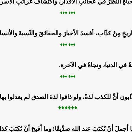
الحياةِ النظرُ في عجائبِ الأقدار، واكتشافُ غرائبِ الأسرا
♦♦
♦ ♦
♦♦
يخِ مِنْ كذّاب، أفسدَ الأخبارَ والحقائقَ والنِّسبةَ والأن
♦♦
♦ ♦
♦♦
ٌ في الدنيا، ونجاةٌ في الآخرة.
♦♦
♦ ♦
♦♦
بون أنَّ للكذب لذةً، ولو ذاقوا لذةَ الصدق لم يعدلوا بها 
♦♦
♦♦
♦♦
ا أجملَ أنْ تُكتَبَ عند الله صدِّيقًا! وما أقبحَ أنْ تُكتَبَ كذاب