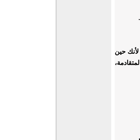
لأنك حين
لمتقادمة،