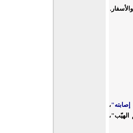
 والأسفار.
إصابته"
،
 الهيّب"،