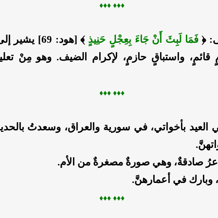
♦♦
♦ ♦
♦♦
: ﴿
فَمَا لَبِثَ أَنْ جَاءَ بِعِجْلٍ حَنِيذٍ
﴾ [هود: 69] يشي
ٍ قائمٍ، واستباقٍ حازمٍ، لإكرام الضيف. وهو مِنْ تعلي
♦♦
♦ ♦
♦♦
 العيد بأخواتي، في سورية والعراق، وسعدتُ بالحديث
هنَّ.
ُ صادقةٌ، وهي صورةٌ مصغرةٌ من الأم.
ه، وبارك في أعمارهنَّ.
♦♦
♦ ♦
♦♦