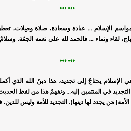
♦♦
♦ ♦
♦♦
لمواسم الإسلام ... عبادة وسعادة، صلاة وصِلات، تعطي
اج، لقاء ونماء ... فالحمد لله على نعمه الجمّة. وسلامٌ
♦♦
♦ ♦
♦♦
الإسلام يحتاجُ إلى تجديد، هذا دينُ الله الذي أكمله 
 التجديد في المنتمين إليه... ونفهمُ هذا من لفظ الحديث:
لأمة] مَن يجدد لها دينها). التجديد للأمة وليس للدين. ف