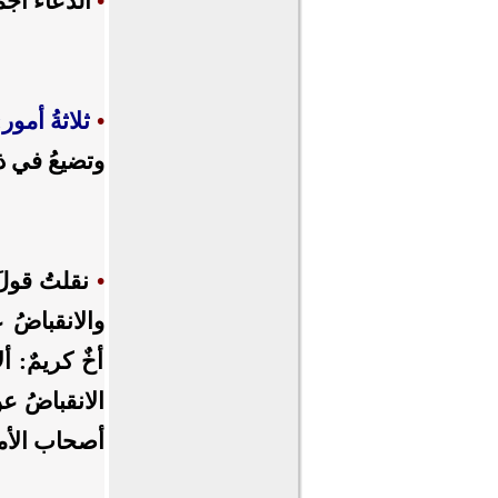
•
الدعاءُ أج
•
ثلاثةُ أمور:
وتضيعُ في ذل
•
نقلتُ قولَ 
والانقباضُ 
أخٌ كريمٌ: 
الانقباضُ 
أصحاب الأ