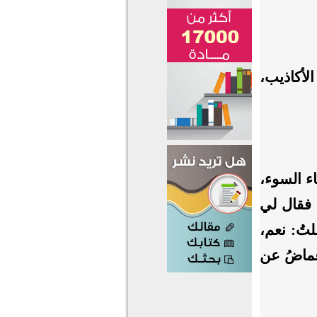
 الأكاذيب،
ناء السوء،
 فقال لي
لتُ: نعم،
غماضُ عن