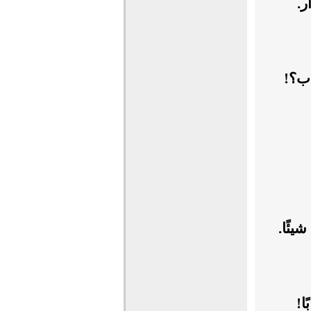
ر.
ساب؟!
شيئًا.
ًا!