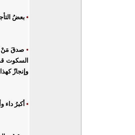
•
بعضُ التأجي
•
صدقَ مَنْ
السكوت قد ت
وإنجازٌ كهذ
•
أكبرُ داء 