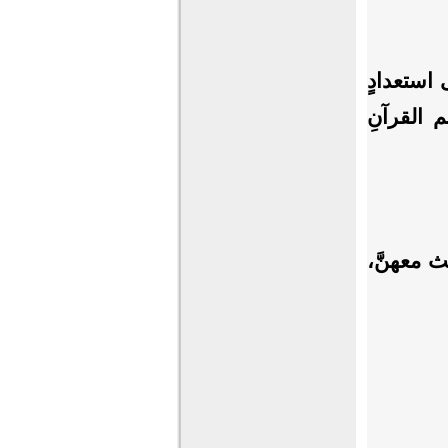
ر إلى استعدادٍ
م القرآنِ
 معهنَّ،