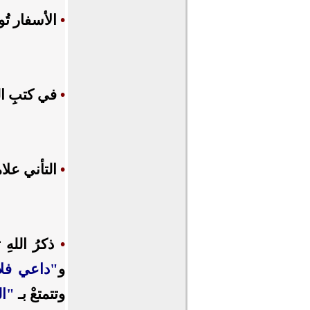
•
الأسفار تُو
•
في كتبِ الر
•
التأني علامة
•
ذكرُ اللهِ 
و
"داعي فلا
وتتمتعْ بـ
"ال