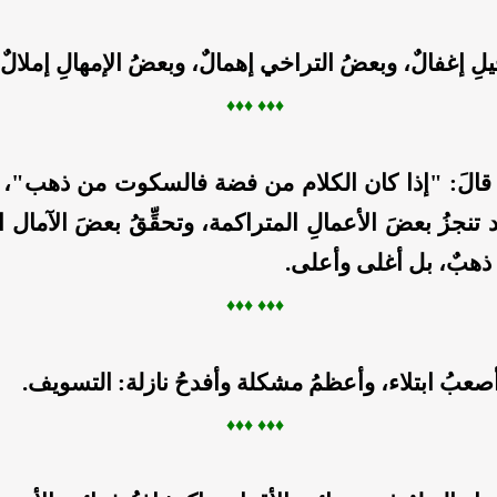
لِ إغفالٌ، وبعضُ التراخي إهمالٌ، وبعضُ الإمهالِ إملالٌ.
♦♦
♦ ♦
♦♦
 قالَ: "إذا كان الكلام من فضة فالسكوت من ذهب"، 
نجزُ بعضَ الأعمالِ المتراكمة، وتحقِّقُ بعضَ الآمال ا
ا ذهبٌ، بل أغلى وأعلى.
♦♦
♦ ♦
♦♦
وأصعبُ ابتلاء، وأعظمُ مشكلة وأفدحُ نازلة: التسويف.
♦♦
♦ ♦
♦♦