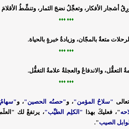
رِقُ أشجار الأفكار، وتعجِّلُ نضجَ الثمار، وتنشِّطُ الأقلامَ
♦♦
♦ ♦
♦♦
حلات متعةٌ بالمجّان، وزيادةُ خبرةٍ بالحياة.
♦♦
♦ ♦
♦♦
ُ التعقُّل، والاندفاعُ والعجلةُ علامةُ التغفُّل.
♦♦
♦ ♦
♦♦
تعالى
"سلاحُ المؤمن"
، و
"حصنُه الحصين"
، و
"سهامُ 
حه
"، فعليكَ بهذا
"الكلِم الطيِّب"
، يرتفعْ لك "العلَم
وابل الصيب
".