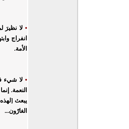
•
لا نظيرَ 
انفراج وابته
الأمة.
•
لا شيء في 
النعمة. إنما
يبعث [لهذه ا
الغارّون...