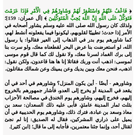
﴿
فَاعْفُ عَنْهُمْ وَاسْتَغْفِرْ لَهُمْ وَشَاوِرْهُمْ فِي الْأَمْرِ فَإِذَا عَزَمْتَ
فَتَوَكَّلْ عَلَى اللَّهِ إِنَّ اللَّهَ يُحِبُّ الْمُتَوَكِّلِينَ
﴾ [آل عمران: 159]؛
ولذلك كان رسول الله صلى الله عليه وسلم يشاور أصحابه في
الأمر إذا حدث؛ تطييبًا لقلوبهم، ليكونوا فيما يفعلونه أنشط لهم،
كما شاورهم يوم بدر في الذهاب إلى العير فقالوا: يا رسول
الله، لو استعرضت بنا عرض البحر لقطعناه معك، ولو سرت بنا
إلى برك الغماد لسرنا معك، ولا نقول لك كما قال قوم موسى
لموسى: اذهب أنت وربك فقاتلا إنا ها هنا قاعدون، ولكن نقول:
اذهب، فنحن معك وبين يديك وعن يمينك وعن شمالك مقاتلون.
وشاورهم - أيضًا - أين يكون المنزل؟ وشاورهم في أحد في أن
يقعد في المدينة أو يخرج إلى العدو، فأشار جمهورهم بالخروج
إليهم، فخرج إليهم، وشاورهم يوم الخندق في مصالحة الأحزاب
بثلث ثمار المدينة عامئذٍ، فأبى عليه ذلك السعدان: سعد بن
معاذ وسعد بن عبادة، فترك ذلك، وشاورهم يوم الحديبية في أن
يميل على ذراري المشركين، فقال له الصديق: إنا لم نجئ
لقتال أحد، وإنما جئنا معتمرين، فأجابه إلى ما قال؛ [ابن كثير].