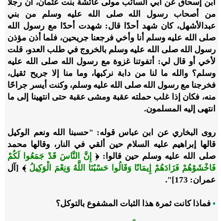
ابن إسحاق عن أبي السائب مولى عائشة بنت عثمان، أن رجلًا
من أصحاب رسول الله صلى الله عليه وسلم من بني
عبدالأشهل، كان شهد أحدًا قال: شهدت أحدًا مع رسول الله
صلى الله عليه وسلم أنا وأخي فرجعنا جريحين، فلما أذن مؤذن
رسول الله صلى الله عليه وسلم بالخروج في طلب العدو، قلت
لأخي أو قال لي: أتفوتنا غزوة مع رسول الله صلى الله عليه
وسلم؟ والله ما لنا من دابة نركبها، وما منا إلا جريح ثقيل،
فخرجنا مع رسول الله صلى الله عليه وسلم، وكنت أيسر جراحًا
منه، فكان إذا غلب حملته عقبة ومشى عقبة حتى انتهينا إلى ما
انتهى إليه المسلمون.
روى البخاري عن ابن عباس قوله: "حسبنا الله ونعم الوكيل
قالها إبراهيم عليه السلام حين ألقي في النار، وقالها محمد
صلى الله عليه وسلم حين قالوا: ﴿
إِنَّ النَّاسَ قَدْ جَمَعُوا لَكُمْ
فَاخْشَوْهُمْ فَزَادَهُمْ إِيمَانًا وَقَالُوا حَسْبُنَا اللَّهُ وَنِعْمَ الْوَكِيلُ
﴾ [آل
عمران: 173]".
•
فماذا كانت ثمرة هذا الثبات المشفوع بالتوكل؟