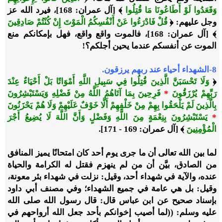
وَقَعَدُوا لَوْ أَطَاعُونَا مَا قُتِلُوا
﴾ [آل عمران: 168]، فيرد الله عز
وجل عليهم: ﴿
قُلْ فَادْرَءُوا عَنْ أَنْفُسِكُمُ الْمَوْتَ إِنْ كُنْتُمْ صَادِقِينَ
﴾ [آل عمران: 168]، فالموت واقع واقع، فهل بإمكانكم منع
الموت عن أنفسكم عندما يحين أجلكم؟!
8-الشهداء أحياء عند ربهم يرزقون.
﴿
وَلَا تَحْسَبَنَّ الَّذِينَ قُتِلُوا فِي سَبِيلِ اللَّهِ أَمْوَاتًا بَلْ أَحْيَاءٌ عِنْدَ
رَبِّهِمْ يُرْزَقُونَ
*
فَرِحِينَ بِمَا آتَاهُمُ اللَّهُ مِنْ فَضْلِهِ وَيَسْتَبْشِرُونَ
بِالَّذِينَ لَمْ يَلْحَقُوا بِهِمْ مِنْ خَلْفِهِمْ أَلَّا خَوْفٌ عَلَيْهِمْ وَلَا هُمْ يَحْزَنُونَ
*
يَسْتَبْشِرُونَ بِنِعْمَةٍ مِنَ اللَّهِ وَفَضْلٍ وَأَنَّ اللَّهَ لَا يُضِيعُ أَجْرَ
الْمُؤْمِنِينَ
﴾ [آل عمران: 169 - 171].
لما بين الله تعالى أن ما جرى يوم أحد كان امتحانًا يميز المنافق
من الصادق، بيَّن أن من لم ينهزم فقتل له الكرامة والحياة
عنده، والآية في شهداء أحد، وقيل: نزلت في شهداء بئر معونة،
وقيل: بل هي عامة في جميع الشهداء؛ وفي مصنف أبي داود
بإسناد صحيح عن ابن عباس قال: قال رسول الله صلى الله
عليه وسلم: ((لما أصيب إخوانكم بأحد جعل الله أرواحهم في