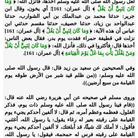
لعل رسول الله صلى الله عليه وسلم أخذها، فأنزل الله: ﴿
وَمَا
كَانَ لِنَبِيٍّ أَنْ يَغُلَّ
﴾ [آل عمران: 161]؛ أي يخون، وقال ابن
جرير: حدثنا محمد بن عبدالملك بن أبي الشوارب، حدثنا
عبدالواحد بن زياد، حدثنا خصيف، حدثنا مقسم حدثني ابن
عباس أن هذه الآية: ﴿
وَمَا كَانَ لِنَبِيٍّ أَنْ يَغُلَّ
﴾ [آل عمران: 161]
نزلت في قطيفة حمراء فقدت يوم بدر، فقال بعض الناس:
أخذها قال: فأكثروا في ذلك، فأنزل الله: ﴿
وَمَا كَانَ لِنَبِيٍّ أَنْ يَغُلَّ
وَمَنْ يَغْلُلْ يَأْتِ بِمَا غَلَّ يَوْمَ الْقِيَامَةِ
﴾ [آل عمران: 161].
وفي الصحيحين عن سعيد بن زيد قال: قال رسول الله صلى
الله عليه وسلم: ((من ظلم قيد شبر من الأرض طوقه يوم
القيامة من سبع أرضين)).
وروى مسلم في صحيحه عن أبي هريرة رضي الله عنه قال:
((قام فينا رسول الله صلى الله عليه وسلم ذات يوم، فذكر
الغلول، فعظمه وعظم أمره، ثم قال: لا ألفين أحدكم يجيء يوم
القيامة على رقبته بعير له رغاء يقول: يا رسول الله، أغثني،
فأقول: لا أملك لك شيئًا، قد أبلغتك، لا ألفين أحدكم يجيء يوم
القيامة على رقبته فرس له حمحمة، فيقول: يا رسول الله،