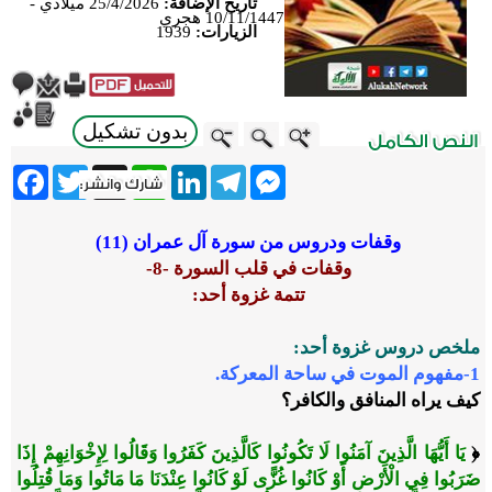
تاريخ الإضافة:
25/4/2026 ميلادي -
10/11/1447 هجري
الزيارات:
1939
بدون تشكيل
ebook
Twitter
WhatsApp
X
LinkedIn
Telegram
Messenger
وقفات ودروس من سورة آل عمران (11)
وقفات في قلب السورة -8-
تتمة غزوة أحد:
ملخص دروس غزوة أحد:
1-
مفهوم الموت في ساحة المعركة.
كيف يراه المنافق والكافر؟
﴿
يَا أَيُّهَا الَّذِينَ آمَنُوا لَا تَكُونُوا كَالَّذِينَ كَفَرُوا وَقَالُوا لِإِخْوَانِهِمْ إِذَا
ضَرَبُوا فِي الْأَرْضِ أَوْ كَانُوا غُزًّى لَوْ كَانُوا عِنْدَنَا مَا مَاتُوا وَمَا قُتِلُوا