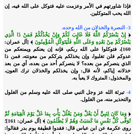
فإذا شاورتهم في الأمر وعزمت عليه فتوكل على الله فيه، إن
الله يحب المتوكلين.
3- النصرة والخذلان من الله وحده.
﴿
إِنْ يَنْصُرْكُمُ اللَّهُ فَلَا غَالِبَ لَكُمْ وَإِنْ يَخْذُلْكُمْ فَمَنْ ذَا الَّذِي
يَنْصُرُكُمْ مِنْ بَعْدِهِ وَعَلَى اللَّهِ فَلْيَتَوَكَّلِ الْمُؤْمِنُونَ
﴾ [آل عمران:
160]، فتوكلوا على الله ربكم، فإنه إن يعنكم ويمنعكم من
عدوكم فلن تغلبوا، وإن يخذلكم يترككم من معونته، فمن ذا
الذي ينصركم من بعده؟ لا ينصركم أحد من بعده، أي من بعد
خذلانه إياكم، لأنه قال: وإن يخذلكم والخذلان ترك العون،
والمخذول: المتروك لا يعبأ به.
4-
تبرئة الله عز وجل النبي صلى الله عليه وسلم من الغلول
والتحذير منه، من الغلول.
﴿
وَمَا كَانَ لِنَبِيٍّ أَنْ يَغُلَّ وَمَنْ يَغْلُلْ يَأْتِ بِمَا غَلَّ يَوْمَ الْقِيَامَةِ ثُمَّ
تُوَفَّى كُلُّ نَفْسٍ مَا كَسَبَتْ وَهُمْ لَا يُظْلَمُونَ
﴾ [آل عمران: 161]؛
روى عكرمة عن ابن عباس قال: فقدوا قطيفة يوم بدر فقالوا: