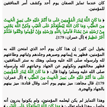
كان عندما تمايز الصفان يوم أحد وكشف أمر المنافقين
للمؤمنين.
﴿
مَا كَانَ اللَّهُ لِيَذَرَ الْمُؤْمِنِينَ عَلَى مَا أَنْتُمْ عَلَيْهِ حَتَّى يَمِيزَ الْخَبِيثَ
مِنَ الطَّيِّبِ وَمَا كَانَ اللَّهُ لِيُطْلِعَكُمْ عَلَى الْغَيْبِ وَلَكِنَّ اللَّهَ يَجْتَبِي
مِنْ رُسُلِهِ مَنْ يَشَاءُ فَآمِنُوا بِاللَّهِ وَرُسُلِهِ وَإِنْ تُؤْمِنُوا وَتَتَّقُوا فَلَكُمْ
أَجْرٌ عَظِيمٌ
﴾ [آل عمران: 179].
يقول ابن كثير: إن هذا كان يوم أحد الذي امتحن الله به
المؤمنين، فظهر به إيمانهم وصبرهم وجلدهم وثباتهم وطاعتهم
لله ولرسوله صلى الله عليه وسلم، وهتك به ستر المنافقين،
فظهر مخالفتهم ونكولهم عن الجهاد وخيانتهم لله ولرسوله
صلى الله عليه وسلم؛ ولهذا قال: ﴿
مَا كَانَ اللَّهُ لِيَذَرَ الْمُؤْمِنِينَ
عَلَى مَا أَنْتُمْ عَلَيْهِ حَتَّى يَمِيزَ الْخَبِيثَ مِنَ الطَّيِّبِ
﴾ [آل عمران:
179]، قال مجاهد: ميز بينهم يوم أحد، وقال قتادة: ميز بينهم
بالجهاد والهجرة.
وهذا التمايز لم يكن ليعلمه المؤمنون، ولم يكونوا يدرون أنه
حاصل، وهذا قوله تعالى: ﴿
وَمَا كَانَ اللَّهُ لِيُطْلِعَكُمْ عَلَى الْغَيْبِ
﴾