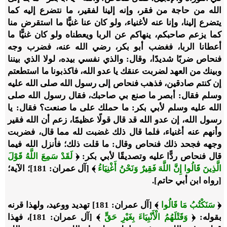
الله من حاجة من فقر، وإنه إلينا لفقير، ما نتضرع إليه كما
يتضرع إلينا، وإنا عنه لأغنياء، ولو كان عنا غنيًّا ما استقرض منا
كما يزعم صاحبكم، ينهاكم عن الربا ويعطناه ولو كان غنيًّا ما
أعطانا الربا، فغضب أبو بكر، رضي الله عنه، فضرب وجه
فنحاص ضربًا شديدًا، وقال: والذي نفسي بيده، لولا الذي بيننا
وبينك من العهد لضربت عنقك يا عدو الله، فاكذبونا ما استطعتم
إن كنتم صادقين، فذهب فنحاص إلى رسول الله صلى الله عليه
وسلم فقال: أبصر ما صنع بي صاحبك، فقال رسول الله صلى
الله عليه وسلم لأبي بكر: ما حملك على ما صنعت؟ فقال: يا
رسول الله، إن عدو الله قد قال قولًا عظيمًا، زعم أن الله فقير
وأنهم عنه أغنياء، فلما قال ذلك غضبت لله مما قال، فضربت
وجهه فجحد ذلك فنحاص وقال: ما قلت ذلك؛ فأنزل الله فيما
قال فنحاص ردًّا عليه وتصديقًا لأبي بكر: ﴿
لَقَدْ سَمِعَ اللَّهُ قَوْلَ
الَّذِينَ قَالُوا إِنَّ اللَّهَ فَقِيرٌ وَنَحْنُ أَغْنِيَاءُ
﴾ [آل عمران: 181]؛ الآية؛
[رواه ابن أبي حاتم].
﴿
سَنَكْتُبُ مَا قَالُوا
﴾ [آل عمران: 181] تهديد ووعيد، ولهذا قرنه
بقوله: ﴿
وَقَتْلَهُمُ الْأَنْبِيَاءَ بِغَيْرِ حَقٍّ
﴾ [آل عمران: 181]، فهذا