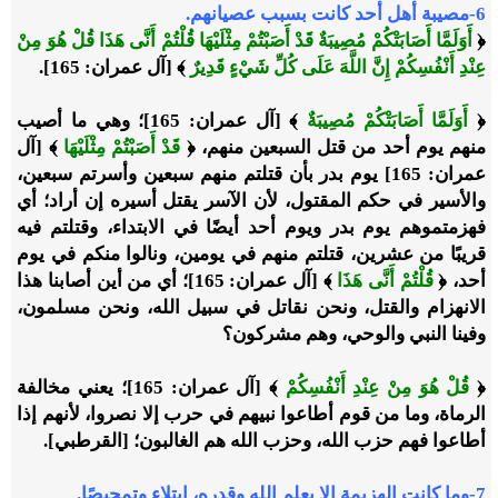
6-مصيبة أهل أحد كانت بسبب عصيانهم.
﴿
أَوَلَمَّا أَصَابَتْكُمْ مُصِيبَةٌ قَدْ أَصَبْتُمْ مِثْلَيْهَا قُلْتُمْ أَنَّى هَذَا قُلْ هُوَ مِنْ
عِنْدِ أَنْفُسِكُمْ إِنَّ اللَّهَ عَلَى كُلِّ شَيْءٍ قَدِيرٌ
﴾ [آل عمران: 165].
﴿
أَوَلَمَّا أَصَابَتْكُمْ مُصِيبَةٌ
﴾ [آل عمران: 165]؛ وهي ما أصيب
منهم يوم أحد من قتل السبعين منهم، ﴿
قَدْ أَصَبْتُمْ مِثْلَيْهَا
﴾ [آل
عمران: 165] يوم بدر بأن قتلتم منهم سبعين وأسرتم سبعين،
والأسير في حكم المقتول، لأن الآسر يقتل أسيره إن أراد؛ أي
فهزمتموهم يوم بدر ويوم أحد أيضًا في الابتداء، وقتلتم فيه
قريبًا من عشرين، قتلتم منهم في يومين، ونالوا منكم في يوم
أحد، ﴿
قُلْتُمْ أَنَّى هَذَا
﴾ [آل عمران: 165]؛ أي من أين أصابنا هذا
الانهزام والقتل، ونحن نقاتل في سبيل الله، ونحن مسلمون،
وفينا النبي والوحي، وهم مشركون؟
﴿
قُلْ هُوَ مِنْ عِنْدِ أَنْفُسِكُمْ
﴾ [آل عمران: 165]؛ يعني مخالفة
الرماة، وما من قوم أطاعوا نبيهم في حرب إلا نصروا، لأنهم إذا
أطاعوا فهم حزب الله، وحزب الله هم الغالبون؛ [القرطبي].
7-وما كانت الهزيمة إلا بعلم الله وقدره، ابتلاء وتمحيصًا.