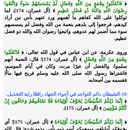
﴿
فَانْقَلَبُوا بِنِعْمَةٍ مِنَ اللَّهِ وَفَضْلٍ لَمْ يَمْسَسْهُمْ سُوءٌ وَاتَّبَعُوا
رِضْوَانَ اللَّهِ وَاللَّهُ ذُو فَضْلٍ عَظِيمٍ
﴾ [آل عمران: 174]، لما
توكلوا على الله كفاهم ما أهمهم ورد عنهم بأس من أراد
كيدهم، فرجعوا إلى بلدهم بنعمة من الله وفضل لم يمسسهم
سوء مما أضمر لهم عدوهم، واتبعوا رضوان الله والله ذو فضل
عظيم.
وروى عكرمة، عن ابن عباس في قول الله تعالى: ﴿
فَانْقَلَبُوا
بِنِعْمَةٍ مِنَ اللَّهِ وَفَضْلٍ
﴾ [آل عمران: 174]؛ قال: النعمة أنهم
سلموا، والفضل أن عيرًا مرت، وكان في أيام الموسم،
فاشتراها رسول الله صلى الله عليه وسلم فربح فيها مالًا
فقسمه بين أصحابه.
10-الشيطان دائم التواجد في أجواء الجهاد رافعًا راية التخذيل.
﴿
إِنَّمَا ذَلِكُمُ الشَّيْطَانُ يُخَوِّفُ أَوْلِيَاءَهُ فَلَا تَخَافُوهُمْ وَخَافُونِ إِنْ
كُنْتُمْ مُؤْمِنِينَ
﴾ [آل عمران: 175].
﴿
إِنَّمَا ذَلِكُمُ الشَّيْطَانُ يُخَوِّفُ أَوْلِيَاءَهُ
﴾ [آل عمران: 175]؛ أي
يخوفكم أولياءه، ويوهمكم أنهم ذوو بأس وذوو شدة؛ قال الله