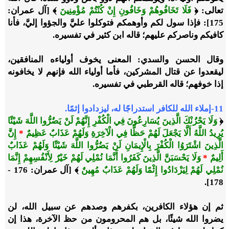
تعالى: ﴿
فَلَا تَخَافُوهُمْ وَخَافُونِ إِنْ كُنْتُمْ مُؤْمِنِينَ
﴾ [آل عمران:
175]: فإذا سول لكم وأوهمكم فتوكلوا عليَّ والجؤوا إليَّ، فأنا
كافيكم وناصركم عليهم؛ قاله ابن كثير في تفسيره.
وقال الحسن والسدي: المعنى يخوف أولياءه المنافقين،
ليقعدوا عن قتال المشركين، فأما أولياء الله فإنهم لا يخافونه
إذا خوفهم؛ قاله القرطبي في تفسيره.
11-إملاء الله للكافر استدراجًا له، ليزدادوا إثمًا.
﴿
وَلَا يَحْزُنْكَ الَّذِينَ يُسَارِعُونَ فِي الْكُفْرِ إِنَّهُمْ لَنْ يَضُرُّوا اللَّهَ شَيْئًا
يُرِيدُ اللَّهُ أَلَّا يَجْعَلَ لَهُمْ حَظًّا فِي الْآخِرَةِ وَلَهُمْ عَذَابٌ عَظِيمٌ
*
إِنَّ
الَّذِينَ اشْتَرَوُا الْكُفْرَ بِالْإِيمَانِ لَنْ يَضُرُّوا اللَّهَ شَيْئًا وَلَهُمْ عَذَابٌ
أَلِيمٌ
*
وَلَا يَحْسَبَنَّ الَّذِينَ كَفَرُوا أَنَّمَا نُمْلِي لَهُمْ خَيْرٌ لِأَنْفُسِهِمْ إِنَّمَا
نُمْلِي لَهُمْ لِيَزْدَادُوا إِثْمًا وَلَهُمْ عَذَابٌ مُهِينٌ
﴾ [آل عمران: 176 -
178].
ثم إن هؤلاء الكافرين، بكفرهم وصدهم عن سبيل الله، لن
يضروا الله شيئًا، بل هم المحرومون من حظ الآخرة، هذا إن