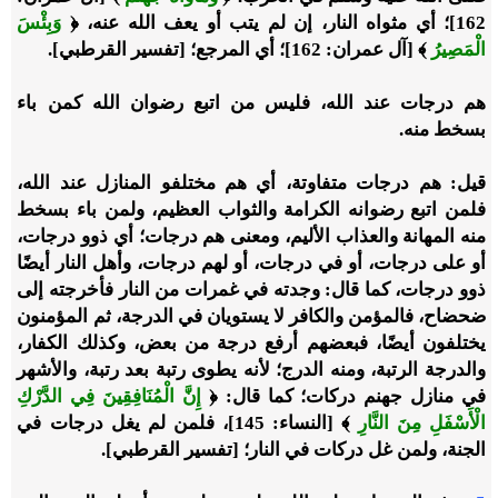
162]؛ أي مثواه النار، إن لم يتب أو يعف الله عنه، ﴿
وَبِئْسَ
الْمَصِيرُ
﴾ [آل عمران: 162]؛ أي المرجع؛ [تفسير القرطبي].
هم درجات عند الله، فليس من اتبع رضوان الله كمن باء
بسخط منه.
قيل: هم درجات متفاوتة، أي هم مختلفو المنازل عند الله،
فلمن اتبع رضوانه الكرامة والثواب العظيم، ولمن باء بسخط
منه المهانة والعذاب الأليم، ومعنى هم درجات؛ أي ذوو درجات،
أو على درجات، أو في درجات، أو لهم درجات، وأهل النار أيضًا
ذوو درجات، كما قال: وجدته في غمرات من النار فأخرجته إلى
ضحضاح، فالمؤمن والكافر لا يستويان في الدرجة، ثم المؤمنون
يختلفون أيضًا، فبعضهم أرفع درجة من بعض، وكذلك الكفار،
والدرجة الرتبة، ومنه الدرج؛ لأنه يطوى رتبة بعد رتبة، والأشهر
في منازل جهنم دركات؛ كما قال: ﴿
إِنَّ الْمُنَافِقِينَ فِي الدَّرْكِ
الْأَسْفَلِ مِنَ النَّارِ
﴾ [النساء: 145]، فلمن لم يغل درجات في
الجنة، ولمن غل دركات في النار؛ [تفسير القرطبي].