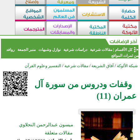
كل الأقسام
|
مقالات شرعية
دراسات شرعية
نوازل وشبهات
منبر الجمعة
روافد
من ثمرات المواقع
شبكة الألوكة
/
آفاق الشريعة
/
مقالات شرعية
/
التفسير وعلوم القرآن
وقفات ودروس من سورة آل
عمران (11)
ميسون عبدالرحمن النحلاوي
مقالات متعلقة