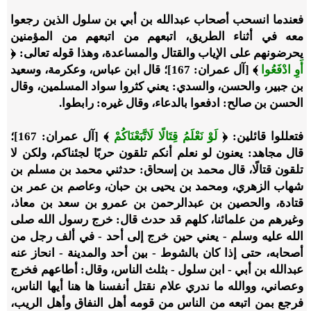
فعندما انسحب أصحاب عبدالله بن أبي بن سلول الذين رجعوا
معه في أثناء الطريق، اتبعهم من اتبعهم من المؤمنين
يحرضونهم على الإياب والقتال والمساعدة، وهذا قوله تعالى: ﴿
أَوِ ادْفَعُوا
﴾ [آل عمران: 167]؛ قال ابن عباس، وعكرمة، وسعيد
بن جبير، والحسن، والسدي: يعني كثروا سواد المسلمين، وقال
الحسن بن صالح: ادفعوا بالدعاء، وقال غيره: رابطوا.
فتعللوا قائلين: ﴿
لَوْ نَعْلَمُ قِتَالًا لَاتَّبَعْنَاكُمْ
﴾ [آل عمران: 167]؛
قال مجاهد: يعنون لو نعلم أنكم تلقون حربًا لجئناكم، ولكن لا
تلقون قتالًا، قال محمد بن إسحاق: حدثني محمد بن مسلم بن
شهاب الزهري، ومحمد بن يحيى بن حبان، وعاصم بن عمر بن
قتادة، والحصين بن عبدالرحمن بن عمرو بن سعد بن معاذ،
وغيرهم من علمائنا، كلهم قد حدث قال: خرج رسول الله صلى
الله عليه وسلم - يعني حين خرج إلى أحد - في ألف رجل من
أصحابه، حتى إذا كان بالشوط - بين أحد والمدينة - انحاز عنه
عبدالله بن أبي - ابن سلول - بثلث الناس، وقال: أطاعهم فخرج
وعصاني، ووالله ما ندري علام نقتل أنفسنا ها هنا أيها الناس،
فرجع بمن اتبعه من الناس من قومه أهل النفاق وأهل الريب،