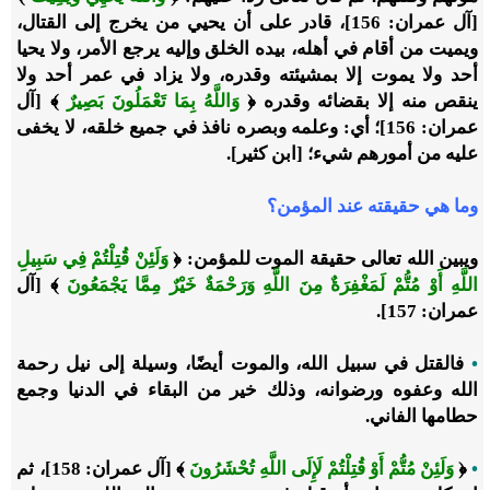
[آل عمران: 156]، قادر على أن يحيي من يخرج إلى القتال،
ويميت من أقام في أهله، بيده الخلق وإليه يرجع الأمر، ولا يحيا
أحد ولا يموت إلا بمشيئته وقدره، ولا يزاد في عمر أحد ولا
ينقص منه إلا بقضائه وقدره ﴿
وَاللَّهُ بِمَا تَعْمَلُونَ بَصِيرٌ
﴾ [آل
عمران: 156]؛ أي: وعلمه وبصره نافذ في جميع خلقه، لا يخفى
عليه من أمورهم شيء؛ [ابن كثير].
وما هي حقيقته عند المؤمن؟
ويبين الله تعالى حقيقة الموت للمؤمن: ﴿
وَلَئِنْ قُتِلْتُمْ فِي سَبِيلِ
اللَّهِ أَوْ مُتُّمْ لَمَغْفِرَةٌ مِنَ اللَّهِ وَرَحْمَةٌ خَيْرٌ مِمَّا يَجْمَعُونَ
﴾ [آل
عمران: 157].
•
فالقتل في سبيل الله، والموت أيضًا، وسيلة إلى نيل رحمة
الله وعفوه ورضوانه، وذلك خير من البقاء في الدنيا وجمع
حطامها الفاني.
•
﴿
وَلَئِنْ مُتُّمْ أَوْ قُتِلْتُمْ لَإِلَى اللَّهِ تُحْشَرُونَ
﴾ [آل عمران: 158]، ثم