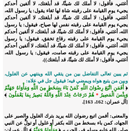
أغثني، فأقول: لا أملك لك شيئًا، قد أبلغتك، لا ألفين أحدكم
يجيء يوم القيامة على رقبته شاة لها ثغاء يقول: يا رسول الله،
أغثني، فأقول: لا أملك لك شيئًا، قد أبلغتك، لا ألفين أحدكم
يجيء يوم القيامة على رقبته نفس لها صياح، فيقول: يا رسول
الله، أغثني، فأقول: لا أملك لك شيئًا، قد أبلغتك، لا ألفين أحدكم
يجيء يوم القيامة على رقبته رقاع تخفق، فيقول: يا رسول
الله، أغثني، فأقول: لا أملك لك شيئًا، قد أبلغتك، لا ألفين أحدكم
يجيء يوم القيامة على رقبته صامت، فيقول: يا رسول الله،
أغثني، فأقول: لا أملك لك شيئًا، قد أبلغتك)).
ثم يبين تعالى التفاضل بين من يتقي الله وينتهي عن الغلول،
وبين من يتبع هواه ويمضي فيه؛ فيقول جل في علاه:
﴿
أَفَمَنِ اتَّبَعَ رِضْوَانَ اللَّهِ كَمَنْ بَاءَ بِسَخَطٍ مِنَ اللَّهِ وَمَأْوَاهُ جَهَنَّمُ
وَبِئْسَ الْمَصِيرُ
*
هُمْ دَرَجَاتٌ عِنْدَ اللَّهِ وَاللَّهُ بَصِيرٌ بِمَا يَعْمَلُونَ
﴾
[آل عمران: 162، 163].
والمعنى: أفمن اتبع رضوان الله يريد بترك الغلول والصبر على
الجهاد، كمن باء بسخط من الله بكفر أو غلول أو تولٍّ عن النبي
صلى الله عليه وسلم في الحرب، ﴿
وَمَأْوَاهُ جَهَنَّمُ
﴾ [آل عمران: