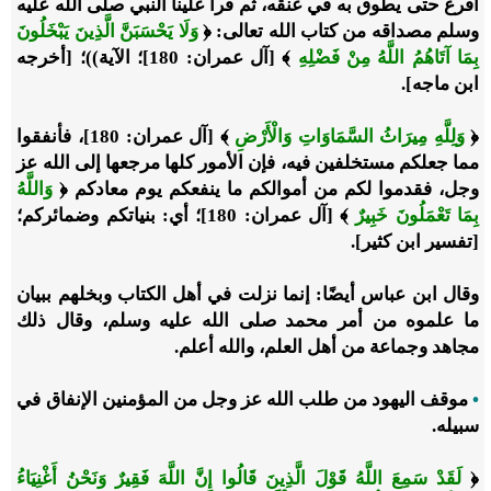
أقرع حتى يطوق به في عنقه، ثم قرأ علينا النبي صلى الله عليه
وسلم مصداقه من كتاب الله تعالى: ﴿
وَلَا يَحْسَبَنَّ الَّذِينَ يَبْخَلُونَ
بِمَا آتَاهُمُ اللَّهُ مِنْ فَضْلِهِ
﴾ [آل عمران: 180]؛ الآية))؛ [أخرجه
ابن ماجه].
﴿
وَلِلَّهِ مِيرَاثُ السَّمَاوَاتِ وَالْأَرْضِ
﴾ [آل عمران: 180]، فأنفقوا
مما جعلكم مستخلفين فيه، فإن الأمور كلها مرجعها إلى الله عز
وجل، فقدموا لكم من أموالكم ما ينفعكم يوم معادكم ﴿
وَاللَّهُ
بِمَا تَعْمَلُونَ خَبِيرٌ
﴾ [آل عمران: 180]؛ أي: بنياتكم وضمائركم؛
[تفسير ابن كثير].
وقال ابن عباس أيضًا: إنما نزلت في أهل الكتاب وبخلهم ببيان
ما علموه من أمر محمد صلى الله عليه وسلم، وقال ذلك
مجاهد وجماعة من أهل العلم، والله أعلم.
•
موقف اليهود من طلب الله عز وجل من المؤمنين الإنفاق في
سبيله.
﴿
لَقَدْ سَمِعَ اللَّهُ قَوْلَ الَّذِينَ قَالُوا إِنَّ اللَّهَ فَقِيرٌ وَنَحْنُ أَغْنِيَاءُ