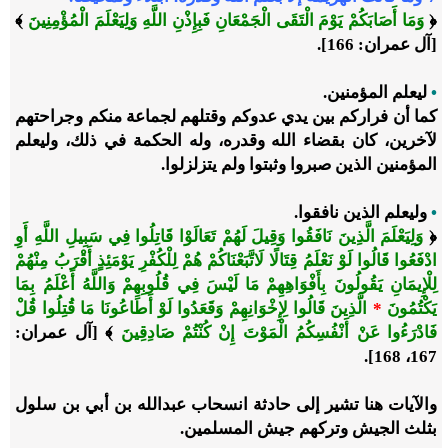
﴿
وَمَا أَصَابَكُمْ يَوْمَ الْتَقَى الْجَمْعَانِ فَبِإِذْنِ اللَّهِ وَلِيَعْلَمَ الْمُؤْمِنِينَ
﴾
[آل عمران: 166].
•
ليعلم المؤمنين.
كما أن فراركم بين يدي عدوكم وقتلهم لجماعة منكم وجراحتهم
لآخرين، كان بقضاء الله وقدره، وله الحكمة في ذلك، وليعلم
المؤمنين الذين صبروا وثبتوا ولم يتزلزلوا.
•
وليعلم الذين نافقوا.
﴿
وَلِيَعْلَمَ الَّذِينَ نَافَقُوا وَقِيلَ لَهُمْ تَعَالَوْا قَاتِلُوا فِي سَبِيلِ اللَّهِ أَوِ
ادْفَعُوا قَالُوا لَوْ نَعْلَمُ قِتَالًا لَاتَّبَعْنَاكُمْ هُمْ لِلْكُفْرِ يَوْمَئِذٍ أَقْرَبُ مِنْهُمْ
لِلْإِيمَانِ يَقُولُونَ بِأَفْوَاهِهِمْ مَا لَيْسَ فِي قُلُوبِهِمْ وَاللَّهُ أَعْلَمُ بِمَا
يَكْتُمُونَ
*
الَّذِينَ قَالُوا لِإِخْوَانِهِمْ وَقَعَدُوا لَوْ أَطَاعُونَا مَا قُتِلُوا قُلْ
فَادْرَءُوا عَنْ أَنْفُسِكُمُ الْمَوْتَ إِنْ كُنْتُمْ صَادِقِينَ
﴾ [آل عمران:
167، 168].
والآيات هنا تشير إلى حادثة انسحاب عبدالله بن أبي بن سلول
بثلث الجيش وتركهم جيش المسلمين.