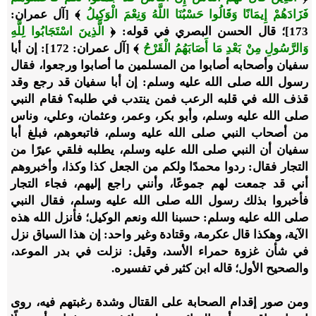
فَزَادَهُمْ إِيمَانًا وَقَالُوا حَسْبُنَا اللَّهُ وَنِعْمَ الْوَكِيلُ
﴾ [آل عمران:
173]؛ قال الحسن البصري في قوله: ﴿
الَّذِينَ اسْتَجَابُوا لِلَّهِ
وَالرَّسُولِ مِنْ بَعْدِ مَا أَصَابَهُمُ الْقَرْحُ
﴾ [آل عمران: 172]: إن أبا
سفيان وأصحابه أصابوا من المسلمين ما أصابوا ورجعوا، فقال
رسول الله صلى الله عليه وسلم: إن أبا سفيان قد رجع وقد
قذف الله في قلبه الرعب فمن ينتدب في طلبه؟ فقام النبي
صلى الله عليه وسلم، وأبو بكر، وعمر، وعثمان، وعلي، وناس
من أصحاب النبي صلى الله عليه وسلم، فاتبعوهم، فبلغ أبا
سفيان أن النبي صلى الله عليه وسلم، يطلبه فلقي عيرًا من
التجار فقال: ردوا محمدًا ولكم من الجعل كذا وكذا، وأخبروهم
أني قد جمعت لهم جموعًا، وأنني راجع إليهم، فجاء التجار
فأخبروا بذلك رسول الله صلى الله عليه وسلم، فقال النبي
صلى الله عليه وسلم: حسبنا الله ونعم الوكيل؛ فأنزل الله هذه
الآية، وهكذا قال عكرمة، وقتادة وغير واحد: إن هذا السياق نزل
في شأن غزوة حمراء الأسد، وقيل: نزلت في بدر الموعد،
والصحيح الأول؛ قاله ابن كثير في تفسيره.
ومن صور إقدام الصحابة على القتال وشدة رغبتهم فيه، روى