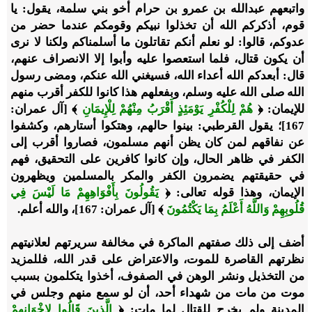
واتبعهم عبدالله بن عمرو بن حرام أخو بني سلمة، يقول: يا
قوم، أذكركم الله أن تخذلوا نبيكم وقومكم عندما حضر من
عدوكم، قالوا: لو نعلم أنكم تقاتلون ما أسلمناكم ولكنا لا نرى
أن يكون قتال، فلما استعصوا عليه وأبوا إلا الانصراف عنهم،
قال: أبعدكم الله أعداء الله، فسيغني الله عنكم، ومضى رسول
الله صلى الله عليه وسلم، وبفعلهم هذا كانوا للكفر أقرب منهم
للإيمان: ﴿
هُمْ لِلْكُفْرِ يَوْمَئِذٍ أَقْرَبُ مِنْهُمْ لِلْإِيمَانِ
﴾ [آل عمران:
167]؛ يقول القرطبي: بينوا حالهم، وهتكوا أستارهم، وكشفوا
عن نفاقهم لمن كان يظن أنهم مسلمون، فصاروا أقرب إلى
الكفر في ظاهر الحال، وإن كانوا كافرين على التحقيق، فهم
في حقيقتهم يضمرون الكفر والمكر بالمسلمين ويظهرون
الإيمان، وهذا قوله تعالى: ﴿
يَقُولُونَ بِأَفْوَاهِهِمْ مَا لَيْسَ فِي
قُلُوبِهِمْ وَاللَّهُ أَعْلَمُ بِمَا يَكْتُمُونَ
﴾ [آل عمران: 167]، والله أعلم.
أضف إلى ذلك صفتهم الماكرة في مخالفة سريرتهم لعلانيتهم
نظرتهم القاصرة للموت، والاعتراض على قدر الله، فللمزيد
من التخذيل ونشر الوهن في الصفوف، أخذوا يتكلمون بسبب
موت من مات من شهداء أحد، أن لو سمع منهم وجلس في
المدينة ولم يخرج للقتال لما مات: ﴿
الَّذِينَ قَالُوا لِإِخْوَانِهِمْ