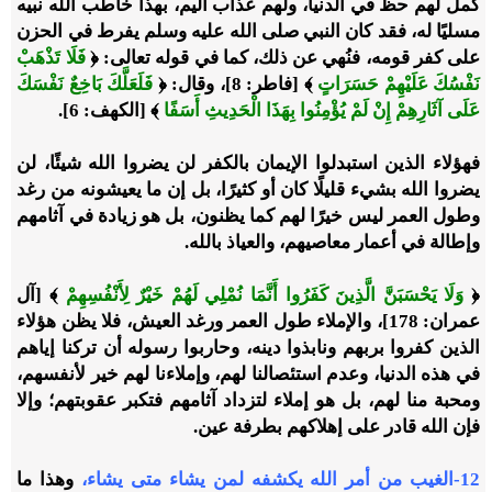
كمل لهم حظ في الدنيا، ولهم عذاب أليم، بهذا خاطب الله نبيه
مسليًا له، فقد كان النبي صلى الله عليه وسلم يفرط في الحزن
على كفر قومه، فنُهي عن ذلك، كما في قوله تعالى: ﴿
فَلَا تَذْهَبْ
نَفْسُكَ عَلَيْهِمْ حَسَرَاتٍ
﴾ [فاطر: 8]، وقال: ﴿
فَلَعَلَّكَ بَاخِعٌ نَفْسَكَ
عَلَى آثَارِهِمْ إِنْ لَمْ يُؤْمِنُوا بِهَذَا الْحَدِيثِ أَسَفًا
﴾ [الكهف: 6].
فهؤلاء الذين استبدلوا الإيمان بالكفر لن يضروا الله شيئًا، لن
يضروا الله بشيء قليلًا كان أو كثيرًا، بل إن ما يعيشونه من رغد
وطول العمر ليس خيرًا لهم كما يظنون، بل هو زيادة في آثامهم
وإطالة في أعمار معاصيهم، والعياذ بالله.
﴿
وَلَا يَحْسَبَنَّ الَّذِينَ كَفَرُوا أَنَّمَا نُمْلِي لَهُمْ خَيْرٌ لِأَنْفُسِهِمْ
﴾ [آل
عمران: 178]، والإملاء طول العمر ورغد العيش، فلا يظن هؤلاء
الذين كفروا بربهم ونابذوا دينه، وحاربوا رسوله أن تركنا إياهم
في هذه الدنيا، وعدم استئصالنا لهم، وإملاءنا لهم خير لأنفسهم،
ومحبة منا لهم، بل هو إملاء لتزداد آثامهم فتكبر عقوبتهم؛ وإلا
فإن الله قادر على إهلاكهم بطرفة عين.
12-الغيب من أمر الله يكشفه لمن يشاء متى يشاء،
وهذا ما