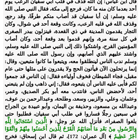
قال ابن عباس: إن الله قذف في قلب أبي سفيان الرعب يوم
أحد بعدما كان منه ما كان، فرجع إلى مكة، فقال النبي صلى الله
عليه وسلم: إن أبا سفيان قد أصاب منكم طرفًا، وقد رجع،
وقذف الله في قلبه الرعب، وكانت وقعة أحد في شوال، وكان
التجار يقدمون المدينة في ذي القعدة، فينزلون ببدر الصغرى
في كل سنة مرة، وإنهم قدموا بعد وقعة أحد، وكان أصاب
المؤمنين القرح، واشتكوا ذلك إلى النبي صلى الله عليه وسلم،
واشتد عليهم الذي أصابهم، وإن رسول الله صلى الله عليه
وسلم ندب الناس لينطلقوا معه، ويتبعوا ما كانوا متبعين، وقال:
إنما يرتحلون الآن فيأتون الحج ولا يقدرون على مثلها حتى عام
مقبل، فجاء الشيطان فخوف أولياءه فقال: إن الناس قد جمعوا
لكم فأبى عليه الناس أن يتبعوه، فقال: إني ذاهب وإن لم يتبعني
أحد، لأحضض الناس، فانتدب معه أبو بكر الصديق، وعمر،
وعثمان، وعلي، والزبير، وسعد، وطلحة، وعبدالرحمن بن عوف،
وعبدالله بن مسعود، وحذيفة بن اليمان، وأبو عبيدة بن الجراح
في سبعين رجلًا فساروا في طلب أبي سفيان، فطلبوا حتى
بلغوا الصفراء، فأنزل الله عز وجل: ﴿
الَّذِينَ اسْتَجَابُوا لِلَّهِ
وَالرَّسُولِ مِنْ بَعْدِ مَا أَصَابَهُمُ الْقَرْحُ لِلَّذِينَ أَحْسَنُوا مِنْهُمْ وَاتَّقَوْا
أَجْرٌ عَظِيمٌ
﴾ [آل عمران: 172]، ثم قال ابن إسحاق: فخرج