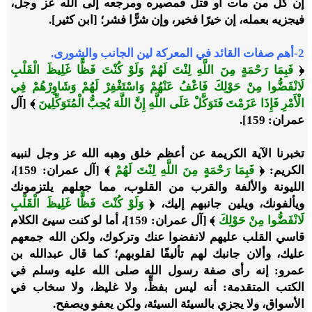
إن كل من مات أو قتل فمصيره ومرجعه إلى الله عز وجل،
فيجزيه بعمله، إن خيرًا فخير، وإن شرًّا فشر؛ [ابن كثير].
2-أهم صفات القائد في المعركة لين الجانب والشورى.
﴿
فَبِمَا رَحْمَةٍ مِنَ اللَّهِ لِنْتَ لَهُمْ وَلَوْ كُنْتَ فَظًّا غَلِيظَ الْقَلْبِ
لَانْفَضُّوا مِنْ حَوْلِكَ فَاعْفُ عَنْهُمْ وَاسْتَغْفِرْ لَهُمْ وَشَاوِرْهُمْ فِي
الْأَمْرِ فَإِذَا عَزَمْتَ فَتَوَكَّلْ عَلَى اللَّهِ إِنَّ اللَّهَ يُحِبُّ الْمُتَوَكِّلِينَ
﴾ [آل
عمران: 159].
تخبرنا الآية الكريمة عن أعظم خلق وهبه الله عز وجل لنبيه
الكريم: ﴿
فَبِمَا رَحْمَةٍ مِنَ اللَّهِ لِنْتَ لَهُمْ
﴾ [آل عمران: 159]،
الليونة والألفة والقرب من القلوب، مما جعلهم يلتزمونك
ويألفونك، ويلين جانبهم إليك، ﴿
وَلَوْ كُنْتَ فَظًّا غَلِيظَ الْقَلْبِ
لَانْفَضُّوا مِنْ حَوْلِكَ
﴾ [آل عمران: 159]، أما لو كنت سيئ الكلام
قاسي القلب عليهم لانفضوا عنك وتركوك، ولكن الله جمعهم
عليك، وألان جانبك لهم تأليفًا لقلوبهم؛ كما قال عبدالله بن
عمرو: إنه رأى صفة رسول الله صلى الله عليه وسلم في
الكتب المتقدمة: أنه ليس بفظٍّ، ولا غليظ، ولا سخاب في
الأسواق، ولا يجزي بالسيئة السيئة، ولكن يعفو ويصفح.