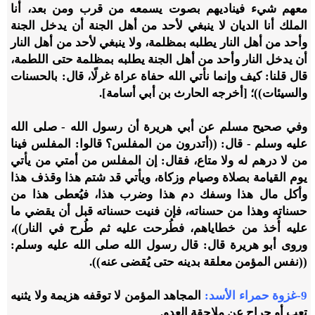
معهم شيء فيناديهم بصوت يسمعه من قرب ومن بعد، أنا
الملك أنا الديان لا ينبغي لأحد من أهل الجنة أن يدخل الجنة
وأحد من أهل النار يطلبه بمظلمة، ولا ينبغي لأحد من أهل النار
أن يدخل النار وأحد من أهل الجنة يطلبه بمظلمة حتى اللطمة،
قال قلنا: كيف وإنما نأتي الله حفاة عراة غرلًا، قال: بالحسنات
والسيئات))؛ [أخرجه الحارث بن أبي أسامة].
وفي صحيح مسلم عن أبي هريرة أن رسول الله - صلى الله
عليه وسلم - قال: ((أتدرون من المفلس؟ قالوا: المفلس فينا
من لا درهم له ولا متاع، فقال: إن المفلس من أمتي من يأتي
يوم القيامة بصلاة وصيام وزكاة، ويأتي قد شتم هذا وقذف هذا
وأكل مال هذا وسفك دم هذا وضرب هذا، فيُعطى هذا من
حسناته وهذا من حسناته، فإن فنيت حسناته قبل أن يقضي ما
عليه أُخذ من خطاياهم، فطُرحت عليه ثم طُرح في النار))،
وروى أبو هريرة قال: قال رسول الله صلى الله عليه وسلم:
((نفس المؤمن معلقة بدينه حتى يُقضى عنه)).
9-غزوة حمراء الأسد:
المجاهد المؤمن لا توقفه هزيمة ولا يثنيه
تعب أو جراح عن ملاحقة العدو.