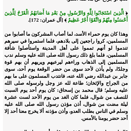
﴿
الَّذِينَ اسْتَجَابُوا لِلَّهِ وَالرَّسُولِ مِنْ بَعْدِ مَا أَصَابَهُمُ الْقَرْحُ لِلَّذِينَ
أَحْسَنُوا مِنْهُمْ وَاتَّقَوْا أَجْرٌ عَظِيمٌ
﴾ [آل عمران: 172].
وهذا كان يوم حمراء الأسد، لما أصاب المشركون ما أصابوا من
المسلمين، كروا راجعين إلى بلادهم، فلما استمروا في سيرهم
تندموا لو أنهم تمموا على أهل المدينة واستأصلوا شأفة
المسلمين، فلما بلغ ذلك رسول الله صلى الله عليه وسلم ندب
المسلمين إلى الذهاب وراءهم ليرعبهم ويريهم أن بهم قوة
وجلدًا، ولم يأذن لأحد سوى من حضر الوقعة يوم أحد، سوى
جابر بن عبدالله رضي الله عنه، فانتدب المسلمون على ما بهم
من الجراح والإثخان؛ طاعة لله عز وجل ولرسوله صلى الله
عليه وسلم؛ قال محمد بن إسحاق: كان يوم أحد يوم السبت
للنصف من شوال، فلما كان الغد من يوم الأحد لست عشرة
ليلة مضت من شوال، أذن مؤذن رسول الله صلى الله عليه
وسلم في الناس بطلب العدو، وأذن مؤذنه ألا يخرج معنا أحد إلا
أحد حضر يومنا بالأمس.