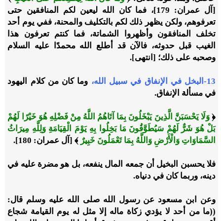
[آل عمران: 179]، فما كان الله ليعين لكم المنافقين حتى
تعرفوهم، ولكن يظهر ذلك لكم بالتكليف والمحنة، ففي يوم أحد
تخلف المنافقون وأظهروا الشماتة، فما كنتم تعرفون هذا
الغيب قبل حدوثه، فالآن قد أطلع الله محمدًا عليه السلام
وصحبه على ذلك؛ [انتهى].
13-البخل في الإنفاق في سبيل الله،
وما كان من كلام اليهود
في مسألة الإنفاق.
﴿
وَلَا يَحْسَبَنَّ الَّذِينَ يَبْخَلُونَ بِمَا آتَاهُمُ اللَّهُ مِنْ فَضْلِهِ هُوَ خَيْرًا لَهُمْ
بَلْ هُوَ شَرٌّ لَهُمْ سَيُطَوَّقُونَ مَا بَخِلُوا بِهِ يَوْمَ الْقِيَامَةِ وَلِلَّهِ مِيرَاثُ
السَّمَاوَاتِ وَالْأَرْضِ وَاللَّهُ بِمَا تَعْمَلُونَ خَبِيرٌ
﴾ [آل عمران: 180].
فلا يحسبن البخيل أن جمعه المال ينفعه، بل هو مضرة عليه في
دينه، وربما كان في دنياه.
وعن ابن مسعود عن رسول الله صلى الله عليه وسلم قال:
((ما من أحد لا يؤدي زكاة ماله إلا مثل له يوم القيامة شجاع