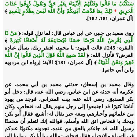
سَنَكْتُبُ مَا قَالُوا وَقَتْلَهُمُ الْأَنْبِيَاءَ بِغَيْرِ حَقٍّ وَنَقُولُ ذُوقُوا عَذَابَ
الْحَرِيقِ
*
ذَلِكَ بِمَا قَدَّمَتْ أَيْدِيكُمْ وَأَنَّ اللَّهَ لَيْسَ بِظَلَّامٍ لِلْعَبِيدِ
﴾
[آل عمران: 181، 182].
روى سعيد بن جبير، عن ابن عباس قال: لما نزل قوله: ﴿
مَنْ ذَا
الَّذِي يُقْرِضُ اللَّهَ قَرْضًا حَسَنًا فَيُضَاعِفَهُ لَهُ أَضْعَافًا كَثِيرَةً
﴾
[البقرة: 245]، قالت اليهود: يا محمد، افتقر ربك، يسأل عباده
القرض؟ فأنزل الله: ﴿
لَقَدْ سَمِعَ اللَّهُ قَوْلَ الَّذِينَ قَالُوا إِنَّ اللَّهَ
فَقِيرٌ وَنَحْنُ أَغْنِيَاءُ
﴾ [آل عمران: 181]؛ الآية؛ [رواه ابن مردويه
وابن أبي حاتم].
وقال محمد بن إسحاق: حدثني محمد بن أبي محمد، عن
عكرمة أنه حدثه عن ابن عباس، رضي الله عنه، قال: دخل أبو
بكر الصديق، رضي الله عنه، بيت المدراس، فوجد من يهود
أناسًا كثيرًا قد اجتمعوا إلى رجل منهم يقال له: فنحاص، وكان
من علمائهم وأحبارهم، ومعه حبر يقال له: أشيع، فقال أبو بكر:
ويحك يا فنحاص اتق الله وأسلم، فوالله إنك لتعلم أن محمدًا
رسول الله، قد جاءكم بالحق من عنده، تجدونه مكتوبًا عندكم
في التوراة والإنجيل، فقال فنحاص: والله - يا أبا بكر - ما بنا إلى