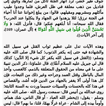
جوف طير خضر، ترد أنهار الجنة تأكل من ثمارها، وتأوي إلى
قناديل من ذهب معلقة في ظل العرش، فلما وجدوا طيب
مأكلهم ومشربهم ومقيلهم، قالوا: من يبلغ إخواننا عنا أنا أحياء
في الجنة نرزق؛ لئلا يزهدوا في الجهاد ولا ينكلوا عند الحرب؟
فقال الله سبحانه: أنا أبلغهم عنكم؛ قال: فأنزل الله: ﴿
وَلَا
تَحْسَبَنَّ الَّذِينَ قُتِلُوا فِي سَبِيلِ اللَّهِ أَمْوَاتًا
﴾ [آل عمران: 169]،
إلى آخر الآيات)).
وهذه الآيات تدل على عظيم ثواب القتل في سبيل الله
والشهادة فيه حتى إنه يكفر الذنوب؛ كما قال صلى الله عليه
وسلم: ((القتل في سبيل الله يكفر كل شيء إلا الدَّين؛ كذلك
قال لي جبريل عليه السلام آنفًا))، قال علماؤنا: ذكر الدين تنبيهٌ
على ما في معناه من الحقوق المتعلقة بالذمم، كالغصب وأخذ
المال بالباطل وقتل العمد وجراحه وغير ذلك من التبعات، فإن
كل هذا أولى ألا يغفر بالجهاد من الدين فإنه أشد، والقصاص
في هذا كله بالحسنات والسيئات حسبما وردت به السنة الثابتة؛
روى عبدالله بن أنيس قال: سمعت رسول الله - صلى الله عليه
وسلم - يقول: ((يحشر الله العباد - أو قال الناس، شك همام،
وأومأ بيده إلى الشام - عراة غرلًا بهمًا، قلنا: ما بهم؟ قال: ليس