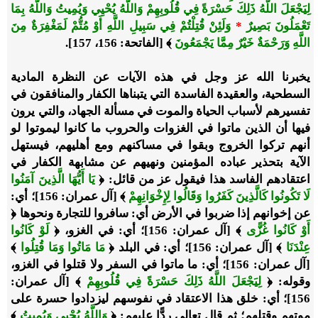
لِيَجْعَلَ اللَّهُ ذَلِكَ حَسْرَةً فِي قُلُوبِهِمْ وَاللَّهُ يُحْيِي وَيُمِيتُ وَاللَّهُ بِمَا
تَعْمَلُونَ بَصِيرٌ
*
وَلَئِنْ قُتِلْتُمْ فِي سَبِيلِ اللَّهِ أَوْ مُتُّمْ لَمَغْفِرَةٌ مِنَ
اللَّهِ وَرَحْمَةٌ خَيْرٌ مِمَّا يَجْمَعُونَ
﴾ [الفاتحة: 156، 157].
يخبرنا الله عز وجل في هذه الآيات عن النظرة المادية
السطحية، والعقيدة الفاسدة التي يتبناها الكفار والمنافقون في
تفسيرهم لأسباب الحياة والموت في مسألة الجهاد، والتي يرون
فيها أن الذين ماتوا في الغزوات والحروب ما كانوا ليموتوا لو
أنهم تركوا الخروج وبقوا في مساكنهم ومع أهليهم، فيستهل
الآية بتحذير عباده المؤمنين ونهيهم عن مشابهة الكفار في
اعتقادهم الفاسد هذا فيقول عز من قائل: ﴿
يَا أَيُّهَا الَّذِينَ آمَنُوا
لَا تَكُونُوا كَالَّذِينَ كَفَرُوا وَقَالُوا لِإِخْوَانِهِمْ
﴾ [آل عمران: 156]؛ أي:
عن إخوانهم إذا ضربوا في الأرض أي: سافروا للتجارة ونحوها ﴿
أَوْ كَانُوا غُزًّى
﴾ [آل عمران: 156]؛ أي: في الغزو، ﴿
لَوْ كَانُوا
عِنْدَنَا
﴾ [آل عمران: 156]؛ أي: في البلد ﴿
مَا مَاتُوا وَمَا قُتِلُوا
﴾
[آل عمران: 156]؛ أي: ما ماتوا في السفر ولا قتلوا في الغزو،
وقوله: ﴿
لِيَجْعَلَ اللَّهُ ذَلِكَ حَسْرَةً فِي قُلُوبِهِمْ
﴾ [آل عمران:
156]؛ أي: خلق هذا الاعتقاد في نفوسهم ليزدادوا حسرة على
موتهم وقتلهم؛ ثم قال تعالى ردًّا عليهم: ﴿
وَاللَّهُ يُحْيِي وَيُمِيتُ
﴾