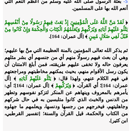
5-
بعثة الرسول صلى الله عليه وسلم من أعظم النعم التي
أنعم الله بها على المسلمين.
﴿
لَقَدْ مَنَّ اللَّهُ عَلَى الْمُؤْمِنِينَ إِذْ بَعَثَ فِيهِمْ رَسُولًا مِنْ أَنْفُسِهِمْ
يَتْلُو عَلَيْهِمْ آيَاتِهِ وَيُزَكِّيهِمْ وَيُعَلِّمُهُمُ الْكِتَابَ وَالْحِكْمَةَ وَإِنْ كَانُوا مِنْ
قَبْلُ لَفِي ضَلَالٍ مُبِينٍ
﴾ [آل عمران: 164].
ثم يذكر الله تعالى المؤمنين بالمنة العظيمة التي منَّ بها عليهم؛
وهي أن بعث فيهم رسولًا منهم أي من جنسهم أي بشر مثلهم
يعرفون حاله ولا تخفى عليهم طريقته، فمن أبلغ الامتنان أن
يكون رسل الأقوام منهم، بحيث يمكنهم مخاطبتهم ومراجعتهم
في فهم الكلام عنهم، ولهذا قال: ﴿
يَتْلُو عَلَيْهِمْ آيَاتِهِ
﴾ [آل
عمران: 164]؛ أي القرآن، ﴿
وَيُزَكِّيهِمْ
﴾ [آل عمران: 164]؛ أي:
يأمرهم بالمعروف وينهاهم عن المنكر لتزكو نفوسهم وتطهر
من الدنس والخبث الذي كانوا متلبسين به في حال شركهم
وجاهليتهم، فيخرجهم من رجسها ودنسها، ويعلمهم ما جهلوه
من الكتاب والحكمة، قيل القرآن والسنة؛ [تفسير القرطبي،
ابن كثير].