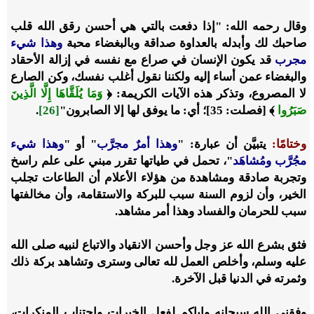
وقال رحمه الله: "إذا دفعت بالتي هي أحسن رقق الله قلب
صاحبك لك وأبدله بالعداوة صداقة وبالبغضاء محبة
‌وهذا ‌شيء
‌مجرب
قد يكون الإنسان في صراع مع نفسه في إزالة الأحقاد
والبغضاء عمن أساء إليه ولكننا نقول أغلب نفسك، وكن الصارع
لا المصروع، وتذكر هذه الآيات الكريمة: ﴿
وَمَا يُلَقَّاهَا إِلَّا الَّذِينَ
صَبَرُوا
﴾ [فصلت: 35]؛ أي: ما يوفق لها إلا الصابرون"
[26]
.
وختامًا:
يتبيَّن أن عبارة: "
وهذا أمرٌ مجرَّب
" أو "
‌وهذا ‌شيء
‌مجُرَّب ومُشاهَد
"، تحمل في طياتها تقرر مبني على علم راسخ
وتجربة صادقة ومشاهدة من هؤلاء الأعلام أن الطاعات تجلب
الخير، وأن لزوم السنة سبب للبركة والاستقامة، وأن مخالفتها
سبب للحرمان والفساد وهذا أمر مشاهد.
فثق بشرع الله عز وجل وأحسن الانقياد والاتباع لنبيه صلى الله
عليه وسلم، وأخلص العمل لله تعالى وسترى وتشاهد بركة ذلك
وثمرته في الدنيا قبل الآخرة.
وفقني الله سبحانه وإياكم لفعل الخيرات واجتناب المنكرات،