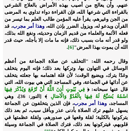
عنهم، وأن يعالج من أصيب بهذه الأمراض بالعلاج الشرعي
بالقراءة التي شرعها الله، فإن القراءة دواء تداوي به المرضى
من الجن وغيرهم، يقرأ عليه المؤمن طالب العلم بما تيسر من
القرآن ويدعو له، ويزول الضرر بإذن الله،
‌وهذا ‌أمر ‌مجرب
، قد
فعله الأئمة والعلماء من قديم الزمان وحديثه، ونفع الله بذلك،
ولو قدر أنه مات بسبب ذلك، فإنه ما مات إلا بأجله، حيث قدر
الله أن يموت بهذا المرض"
[6]
.
وقال رحمه الله: "التخلف عن صلاة الجماعة من أعظم
الوسائل في التهاون بها، وتركها بعد ذلك؛ فإنه اليوم يتخلف
وغدًا يترك، ويضيع الوقت؛ لأن قلة اهتمامه بها جعلته يتخلف
عن أدائها في الجماعة، وفي المساجد التي هي بيوت الله، التي
قال عنها سبحانه: ﴿
فِي بُيُوتٍ أَذِنَ اللَّهُ أَنْ تُرْفَعَ وَيُذْكَرَ فِيهَا
اسْمُهُ يُسَبِّحُ لَهُ فِيهَا بِالْغُدُوِّ وَالْآصَالِ
﴾ [النور: 36]، وهي
المساجد،
‌وهذا ‌أمر ‌مجرب
، فإن الذين يتخلفون عن الجماعة
يسهل عليهم ترك الصلاة بأدنى عذر وبأقل سبب، ثم بعد ذلك
يتركونها بالكلية؛ لقلة وقعها في صدورهم، ولقلة عظمتها في
قلوبهم، فيتركونها بعد ذلك، فترك الصلاة في الجماعة وسيلة