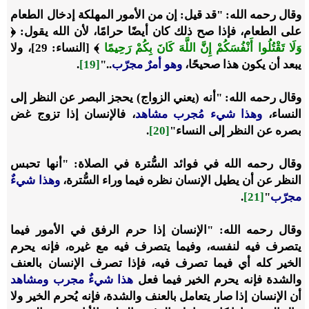
وقال رحمه الله: "قد قيل: إن من الأمور المهلكة إدخال الطعام
على الطعام، فإذا صح ذلك كان أيضًا حرامًا، لأن الله يقول: ﴿
وَلَا تَقْتُلُوا أَنْفُسَكُمْ إِنَّ اللَّهَ كَانَ بِكُمْ رَحِيمًا
﴾ [النساء: 29]، ولا
يبعد أن يكون هذا صحيحًا،
وهو أمرٌ مجرّب
.."
[19]
.
وقال رحمه الله: "أنه (يعني الزواج) يحجز البصر عن النظر إلى
النساء،
‌وهذا ‌شيء ‌مُجرب مشاهد
، فالإنسان إذا تزوج غض
بصره عن النظر إلى النساء"
[20]
.
وقال رحمه الله في فوائد السُّترة في الصلاة: "أنها تحبس
النظر عن أن يطيل الإنسان نظره فيما وراء السُّترة،
وهذا شيءٌ
مجرّب
"
[21]
.
وقال رحمه الله: "الإنسان إذا حرم الرفق في الأمور فيما
يتصرف فيه لنفسه، وفيما يتصرف فيه مع غيره، فإنه يحرم
الخير كله أي فيما تصرف فيه، فإذا تصرف الإنسان بالعنف
والشدة فإنه يحرم الخير فيما فعل
هذا شيءٌ مجرب ومشاهد
أن الإنسان إذا صار يتعامل بالعنف والشدة، فإنه يُحرم الخير ولا