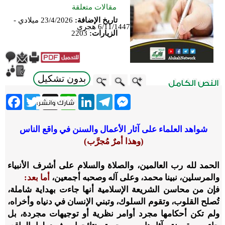
مقالات متعلقة
تاريخ الإضافة:
23/4/2026 ميلادي -
6/11/1447 هجري
الزيارات:
2203
بدون تشكيل
ebook
Twitter
WhatsApp
X
LinkedIn
Telegram
Messenger
شواهد العلماء على آثار الأعمال والسنن في واقع الناس
(وهذا أمرٌ مُجرَّب)
الحمد لله رب العالمين، والصلاة والسلام على أشرف الأنبياء
والمرسلين، نبينا محمد، وعلى آله وصحبه أجمعين،
أما بعد:
فإن من محاسن الشريعة الإسلامية أنها جاءت بهداية شاملة،
تُصلح القلوب، وتقوم السلوك، وتبني الإنسان في دنياه وأخراه،
ولم تكن أحكامها مجرد أوامر نظرية أو توجيهات مجردة، بل