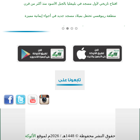
افتتاح تاريخي لأول مسجد في بلييفليا بالجبل الأسود منذ أكثر من قرن
منطقة ريبوفسي تحتفل بميلاد مسجد جديد في أجواء إيمانية مميزة
أكبر مشروع إسلامي في ريف أستراليا يفتتح أبوابه بعد سنوات من العمل والعطاء
القرآن والتربية في صدارة البرامج الصيفية للمسلمين في بينزا وساراتوف وموردوفيا هذا العام
اختتام الدورة التاسعة لمسابقة حفظ وتلاوة القرآن الكريم في أزناكاييف
تيسليتش تختتم برنامجا تعليميا لتعزيز القيم وبناء الشخصية للشباب المسلمين
اختتام منافسات قرآنية متميزة في بنغلاديش بمشاركة 3000 متسابق
أكثر من 400 طالب يشاركون في مسابقة المعلومات الإسلامية بأستراليا
حقوق النشر محفوظة © 1448هـ / 2026م لموقع
الألوكة