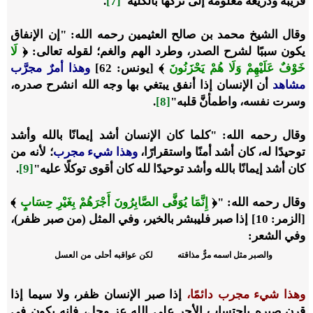
قريبة وذريعة معلومة إلى تركها بالكلية"
[7]
.
وقال الشيخ محمد بن صالح العثيمين رحمه الله: "إن الإنفاق
يكون سببًا لشرح الصدر، وطرد الهم والغم؛ لقوله تعالى: ﴿
لَا
خَوْفٌ عَلَيْهِمْ وَلَا هُمْ يَحْزَنُونَ
﴾ [يونس: 62]
وهذا أمرٌ مجرَّب
مشاهد
أن الإنسان إذا أنفق يبتغي بها وجه الله انشرح صدره،
وسرت نفسه، واطمأنَّ قلبه"
[8]
.
وقال رحمه الله: "كلما كان الإنسان أشد إيمانًا بالله وأشد
توحيدًا له، كان أشد أمنًا واستقرارًا،
‌وهذا ‌شيء ‌مجرب
؛ لأنه من
كان أشد إيمانًا بالله وأشد توحيدًا لله كان أقوى توكلًا عليه"
[9]
.
وقال رحمه الله: "﴿
إِنَّمَا يُوَفَّى الصَّابِرُونَ أَجْرَهُمْ بِغَيْرِ حِسَابٍ
﴾
[الزمر: 10] إذا صبر فليبشر بالخير، وفي المثل (من صبر ظفر)،
وفي الشعر:
والصبر مثل اسمه مرٌّ مذاقته
لكن عواقبه أحلى من العسل
وهذا شيء مجرب دائمًا
،
إذا صبر الإنسان ظفر، ولا سيما إذا
قرن صبره باحتساب الأجر على الله عز وجل، فإنه يكون في