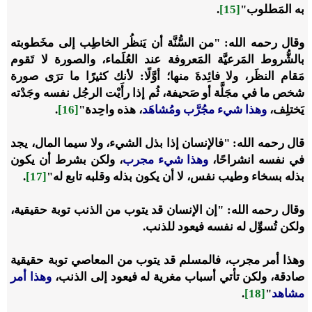
به المَطلوب"
[15]
.
وقال رحمه الله: "من السُّنَّة أن يَنظُر الخاطِب إلى مخَطوبته
بالشُّروط المَرعيَّة المَعروفة عند العُلَماء، والصورة لا تَقوم
مَقام النظَر، ولا فائِدةَ منها؛ أوَّلًا: لأنك كثيرًا ما ترَى صورة
شخص ما في مجَلَّة أو صَحيفة، ثُم إذا رأَيْت الرجُل نفسه وجَدْته
يَختلِف،
‌وهذا ‌شيء ‌مجُرَّب ومُشاهَد
، هذه واحِدة"
[16]
.
قال رحمه الله: "فالإنسان إذا بذل الشيء، ولا سيما المال، يجد
في نفسه انشراحًا،
‌وهذا ‌شيء ‌مجرب
، ولكن بشرط أن يكون
بذله بسخاء وطيب نفس، لا أن يكون بذله وقلبه تابع له"
[17]
.
وقال رحمه الله: "إن الإنسان قد يتوب من الذنب توبة حقيقية،
ولكن تُسوِّل له نفسه فيعود للذنب.
وهذا أمر مجرب، فالمسلم قد يتوب من المعاصي توبة حقيقية
صادقة، ولكن تأتي أسباب مغرية له فيعود إلى الذنب،
وهذا أمر
مشاهد
"
[18]
.