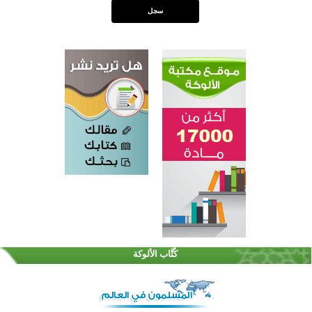
اختتام الدورة التاسعة لمسابقة حفظ وتلاوة القرآن الكريم في أزناكاييف
تيسليتش تختتم برنامجا تعليميا لتعزيز القيم وبناء الشخصية للشباب المسلمين
كُتَّاب الألوكة
اختتام منافسات قرآنية متميزة في بنغلاديش بمشاركة 3000 متسابق
أكثر من 400 طالب يشاركون في مسابقة المعلومات الإسلامية بأستراليا