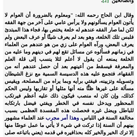
والصالحين"
[2]
.
وقال ابن الحاج رحمه الله: "ومعلوم بالضرورة أن العوام لا
يأتون العوام يسألونهم ولا يرأس عامي على آخر من جهة الفقه
لكن لما صار الفقه عندهم له خلعة يختص بها، فجاء هذا المبتدئ
فلبس تلك الخلعة، وهو بعد لم يعرف شيئًا أو عرف البعض ولم
يعرف البعض، ورآه العوام على زي من هو عندهم من العلماء
في زمانهم فسألوه عن مسائل تقع لهم في دينهم وما عليه من
الخلعة يمنعه أن يقول لا أعلم لئلا ينسب إلى قلة العلم
والمعرفة فيسقط من أعينهم بعد أن حصل عندهم أنه من
الفقهاء، فتجمع عليه هذه الدسيسة السمية مع نزغ الشيطان
وتسويله وتزيينه، فيفتي برأيه وبما يراه من المصلحة، ويقيس
مسألة على غيرها ظنًّا منه أنها مثلها أو تقاربها وليس الحكم
كذلك، وإن كان له منصب فيكون ذلك عليه أعظم فيرتكب
المحظور ويدخل نفسه في الخطر ويفتي فيضل بارتكابه
للباطل ويضل غيره فحصلت هذه المفسدة العظمى بسبب
مخالفة السنة في اللباس
، ‌وهذا ‌أمر ‌مجرب
عند العلماء مشهور
بينهم أن السنة إذا تركت في شيء لا يأتي ما عمل عوضًا منها
إلا ترك الخير والخير كله بحذافيره في قدمه (يعني باتباعه صلى