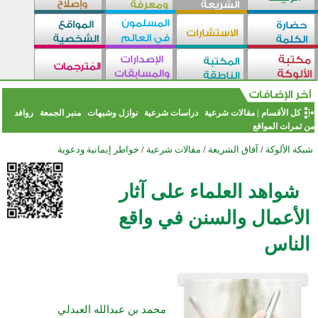
كل الأقسام
|
مقالات شرعية
دراسات شرعية
نوازل وشبهات
منبر الجمعة
روافد
من ثمرات المواقع
شبكة الألوكة
/
آفاق الشريعة
/
مقالات شرعية
/
خواطر إيمانية ودعوية
شواهد العلماء على آثار
الأعمال والسنن في واقع
الناس
محمد بن عبدالله العبدلي