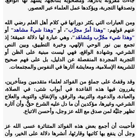
جاءت مقرونة بآثارها، ومصحوبة بنتائجها، يشهد لها الواقع،
وتصدقها التجربة، ويؤكدها عمل العلماء عبر العصور.
ومن العبارات التي يكثر دورانها في كلام أهل العلم رضي الله
عنهم قولهم: "
وهذا أمرٌ مجرَّب
"، أو "
وهذا شيءٌ مشاهد
" أو
‌"وهذا ‌شيء ‌مجُرَّب ومُشاهَد
"، وهي عبارة لها دلالة عميقة؛ إذ
تجمع بين نور الوحي الإلهي، وخبرة التطبيق، وبين النص
الشرعي، وشهادة الواقع، فهي ليست مبنية على الظن أو
التجربة المجردة المنفصلة عن الدليل، بل على فهم صحيح
للشريعة الإسلامية، ومعايشة آثارها في النفوس والمجتمعات.
وقد وقفتُ على جملةٍ من الفوائد لعلماء متقدمين ومتأخرين،
يقررون فيها هذه القاعدة في أبواب شتى: في الصلاة،
والعبادة، والدعوة، والتربية، والرفق، والإنفاق، والتوبة، والعلاج
الشرعي، وغيرها، مؤكدين أن ما دل عليه الشرع حقٌّ، وأن آثاره
تظهر جليَّة لمن صدق مع الله عز وجل، وأحسن الاتباع.
فأحببت أن أجمع بعض هذه الفوائد المتناثرة عسى الله عز
وجل أن ينفع بها كاتبها وقارئها، أنشرها دلالة على الخير، وأن