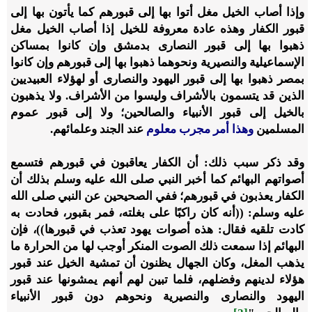
وإذا أصاب الخيل مغل أتوا بها إلى قبورهم كما يأتون بها إلى
قبور الكفار وهذه عادة معروفة للخيل إذا أصاب الخيل مغل
ذهبوا بها إلى قبور النصارى بدمشق وإن كانوا بمساكن
الإسماعيلية والنصيرية ونحوهما ذهبوا بها إلى قبورهم وإن كانوا
بمصر ذهبوا بها إلى قبور اليهود والنصارى أو لهؤلاء العبيديين
الذين قد يتسمون بالأشراف وليسوا من الأشراف. ولا يذهبون
بالخيل إلى قبور الأنبياء والصالحين؛ ولا إلى قبور عموم
المسلمين
وهذا أمر مجرب معلوم
عند الجند وعلمائهم.
وقد ذكر سبب ذلك: أن الكفار يعاقبون في قبورهم فتسمع
أصواتهم البهائم كما أخبر النبي صلى الله عليه وسلم بذلك أن
الكفار يعذبون في قبورهم؛ ففي الصحيحين عن النبي صلى الله
عليه وسلم: ((أنه كان راكبًا على بغلته، فمر بقبور، فحادت به
كادت تلقيه فقال: هذه أصوات يهود تعذب في قبورها))، فإن
البهائم إذا سمعت ذلك الصوت المنكر أوجب لها من الحرارة ما
يذهب المغل، وكان الجهال يظنون أن تمشية الخيل عند قبور
هؤلاء لدينهم وفضلهم، فلما تبين لهم أنهم يمشونها عند قبور
اليهود والنصارى والنصيرية ونحوهم دون قبور الأنبياء