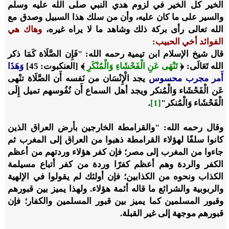
الخير كل الخير في لزوم هدي النبي صلى الله عليه وسلم
والسير على ما كان عليه، وأن من سلك هذا السبيل وصدق مع
الله تعالى رأى بركة ذلك وشاهد ما لا يراه غيره،
وهاك هي
الفوائد أخي الحبيب:
قال شيخ الإسلام ابن تيمية رحمه الله: "فَإِن الصَّلَاة كَمَا ذكر
الله تَعَالَى: ﴿
تَنْهَى عَنِ الْفَحْشَاءِ وَالْمُنْكَرِ
﴾ [العنكبوت: 45]
‌وَهَذَا
‌أَمر ‌مجرب محسوس
يجد الْإِنْسَان من نَفسه أَن الصَّلَاة تنْهى
عَن الْفَحْشَاء وَالْمُنكر ويجد أهل السماع أَن نُفُوسهم تميل إِلَى
الْفَحْشَاء وَالْمُنكر"
[1]
.
وقال رحمه الله: "والقرامطة الخارجين بأرض العراق الذين
كانوا سلفًا لهؤلاء القرامطة ذهبوا من العراق إلى المغرب ثم
جاءوا من المغرب إلى مصر؛ فإن كفر هؤلاء وردتهم من أعظم
الكفر والردة وهم أعظم كفرًا وردة من كفر أتباع مسيلمة
الكذاب ونحوه من الكذابين؛ فإن أولئك لم يقولوا في الإلهية
والربوبية والشرائع ما قاله أئمة هؤلاء. ولهذا يميز بين قبورهم
وقبور المسلمين كما يميز بين قبور المسلمين والكفار؛ فإن
قبورهم موجهة إلى غير القبلة.