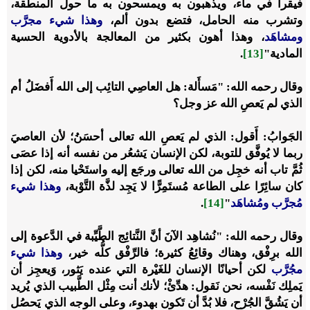
فيقرأ في ماء، ويذهبون به ويمسحون به ما حول المنطقة،
وتشرب منه الحامل، فتضع بدون ألم،
‌وهذا ‌شيء ‌مجرَّب
ومشاهَد
، وهذا أهون بكثير من المعالجة بالأدوية الحسية
المادية"
[13]
.
وقال رحمه الله: "مَسأَلة: هل العاصِي التائِب إلى الله أَفضَلُ أم
الذي لم يَعصِ الله عز وجل؟
الجَوابُ: أَقول: الذي لم يَعصِ الله تعالى أحسَنُ؛ لأن العاصيَ
ربما لا يُوفَّق للتوبة، لكن الإنسان يَشعُر من نفسه أنه إذا عصَى
ثُمَّ تاب أنه خجِل من الله تعالى ورجَع إليه واستَحْيا منه، لكن إذا
كان سائِرًا على الطاعة مُستَمِرًّا لا يَجِد لذَّة التَّوْبة،
‌وهذا ‌شيء
‌مُجرَّب ومُشاهَد
"
[14]
.
وقال رحمه الله: "نُشاهِد الآنَ أنَّ النَّتائِج الطَّيِّبة في الدَّعوة إلى
الله برِفْق، وهناك وقائِعُ كثيرة؛ فالرِّفْق كلُّه خير،
‌وهذا ‌شيء
‌مجُرَّب
لكن أحيانًا الإنسان للغَيْرة التي عنده يَثور، وَيعجِز أن
يَملِك نَفْسه، نحن نَقول: هدِّئْ؛ لأنك أنت مِثْل الطَّبيب الذي يُريد
أن يَشُقَّ الجُرْح، فلا بُدَّ أن تَكون بهدوء، وعلى الوجه الذي يَحصُل