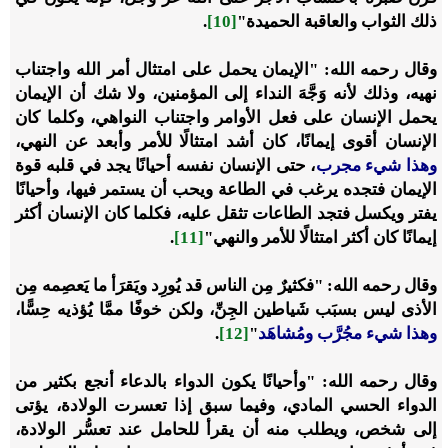
ذلك الثواب والعاقبة الحميدة"
[10]
.
وقال رحمه الله: "الإيمان يحمل على امتثال أمر الله واجتناب
نهيه، وذلك لأنه وَجَّهَ النداء إلى المؤمنين، ولا شك أن الإيمان
يحمل الإنسان على فعل الأوامر واجتناب النواهي، وكلما كان
الإنسان أقوى إيمانًا، كان أشد امتثالًا للأمر وأبعد عن النهي،
‌وهذا ‌شيء ‌مجرب
، حتى الإنسان نفسه أحيانًا يجد في قلبه قوة
الإيمان فتجده يرغب في الطاعة ويحب أن يستمر فيها، وأحيانًا
يفتر ويكسل فتجد الطاعات تثقل عليه، فكلما كان الإنسان أكثر
إيمانًا كان أكثر امتثالًا للأمر والنهي"
[11]
.
وقال رحمه الله: "فكثيرٌ مِن الناس قد يُورِد ويَقرَأ ما يَعصِمه مِن
الأذى ليس بسبَب شَياطين الجِنِّ، ولكن خوفًا ممَّا يُؤذيه حِسًّا،
‌وهذا ‌شيء ‌مجُرَّب ومُشاهَد
"
[12]
.
وقال رحمه الله: "وأحيانًا يكون الدواء بالدعاء أنجع بكثير من
الدواء الحسي المادي، وفيما سبق إذا تعسرت الولادة، يؤتى
إلى شخص، ويطلب منه أن يقرأ للحامل عند تعسُّر الولادة،