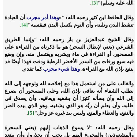
الله عليه وسلم)"
[3]
.
وقال الحافظ ابن كثير رحمه الله: "«
‌وهذا ‌أمر ‌مجرب
أن العبادة
تنشط البدن وتلينه، وأن النوم يكسل البدن فيقسيه"
[4]
.
وقال الشيخ عبدالعزيز بن باز رحمه الله: "وإنما الطريق
الشرعي (يعني لإبطال السحر) هو ما ذكرناه من القراءة على
المسحور، أو القراءة في ماء ويشربه ويغتسل منه، وإن وضع
فيه سبع ورقات من السدر الأخضر الرطبة ودقت فهذا أيضًا قد
ينفع بإذن الله مع القراءة،
وهذا شيء مجرب
كما تقدم.
والغالب على من استعمل هذا مع إخلاصه لله وتوجهه إلى الله
بطلب الشفاء أنه يعافى بإذن الله، وعلى المسحور أن يضرع
إلى الله وأن يسأله كثيرًا أن يشفيه ويعافيه، وأن يصدق في
طلبه، وأن يعلم أن ربَّه هو الذي يشفيه، وهو الذي بيده الضر
والنفع، والعطاء والمنع، وليس بيد غيره عز وجل"
[5]
.
وقال رحمه الله: "لا يسوغ الذهاب إليهم (يعني السحرة
والمشعوذين) والمجيء إليهم بل يجب أن يحذروا، وأن يبتعد