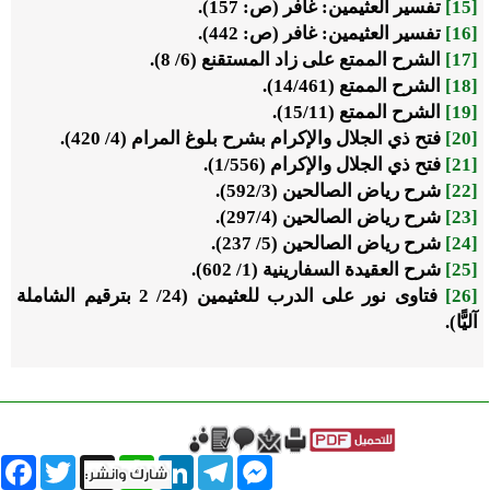
[15]
تفسير العثيمين: غافر (ص: 157).
[16]
تفسير العثيمين: غافر (ص: 442).
[17]
الشرح الممتع على زاد المستقنع (6/ 8).
[18]
الشرح الممتع (14/461).
[19]
الشرح الممتع (15/11).
[20]
فتح ذي الجلال والإكرام بشرح بلوغ المرام (4/ 420).
[21]
فتح ذي الجلال والإكرام (1/556).
[22]
شرح رياض الصالحين (592/3).
[23]
شرح رياض الصالحين (297/4).
[24]
شرح رياض الصالحين (5/ 237).
[25]
شرح العقيدة السفارينية (1/ 602).
[26]
فتاوى نور على الدرب للعثيمين (24/ 2 بترقيم الشاملة
آليًّا).
book
Twitter
WhatsApp
X
LinkedIn
Telegram
Messenger