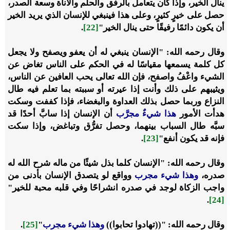
ينال الخير، وإذا كان يتعامل بالرفق والحلم والأناة وسعة الصدر،
حصل على خيرٍ كثيرٍ، وعلى هذا فينبغي للإنسان الذي يريد الخير
أن يكون دائمًا رفيقًا حتى ينال الخير"
[22]
.
وقال رحمه الله: "الإنسان ينبغي له أن يعفو ويصفح ولا يجعل
كل كلمة يسمعها مقياسًا له في الحكم على الناس تغاض عن
الشيء واعْفُ واصفح، فإن الله تعالى يحب العافين عن الناس،
ويثيبهم على ذلك وأنت إذا عيرته أو سببته بما تعلم فيه طال
النزاع وربما حصل بذلك العداوة والبغضاء، فإذا كففت وسكت
هدأت الأمور
هذا شيءٌ مجرَّب
أن الإنسان إذا سابَّ أحدًا قد
سبَّه طال السباب بينهما، وحصل تفرُّق وتباغض، وإذا سكت
فإنه قد يكون أنفع"
[23]
.
وقال رحمه الله: "الإنسان كلما بذل شيئًا من ماله شرح الله له
صدره،
‌وهذا ‌شيء ‌مجرب
وواقع لو يتصدق الإنسان بأدنى من
واجب الزكاة لوجد في صدره انشراحًا وفي قلبه محبة للخير"
.
[24]
وقال رحمه الله: "((تهادوا تحابوا))
‌وهذا ‌شيء ‌مجرب
"
[25]
.