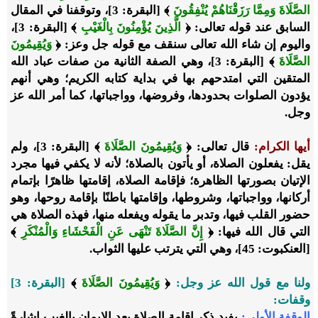
الصَّلَاةَ وَمِمَّا رَزَقْنَاهُمْ يُنْفِقُونَ
﴾ [البقرة: 3]، وتوقفنا في المقال
السابق عند قوله تعالى: ﴿
الَّذِينَ يُؤْمِنُونَ بِالْغَيْبِ
﴾ [البقرة: 3]،
واليوم إن شاء الله تعالى سنقف مع قوله جل وعز: ﴿
وَيُقِيمُونَ
الصَّلَاةَ
﴾ [البقرة: 3]، وهي الصفة الثانية من صفات عباد الله
المتقين التي امتدحهم بها في بداية كتابه الكريم؛ وهي أنهم
يؤدون الصلوات بحدودها، وفروضها، وواجباتها، كما أمر الله عز
وجل.
أيها الكرام:
قال تعالى: ﴿
وَيُقِيمُونَ الصَّلَاةَ
﴾ [البقرة: 3]، ولم
يقل: يفعلون الصلاة، أو يأتون بالصلاة؛ لأنه لا يكفي فيها مجرد
الإتيان بصورتها الظاهرة؛ فإقامة الصلاة، إقامتها ظاهرًا بإتمام
أركانها، وواجباتها، وشروطها، وإقامتها باطنًا بإقامة روحها، وهو
حضور القلب فيها، وتدبر ما يقوله ويفعله منها، فهذه الصلاة هي
التي قال الله فيها: ﴿
إِنَّ الصَّلَاةَ تَنْهَى عَنِ الْفَحْشَاءِ وَالْمُنْكَرِ
﴾
[العنكبوت: 45]، وهي التي يترتب عليها الثواب.
ولنا مع قول الله عز وجل:
﴿
وَيُقِيمُونَ الصَّلَاةَ
﴾
[البقرة: 3]
وقفات:
الوقفة الأولى:
يفيد ذكر إقامة الصلاة بعد الإيمان بالغيب إشارةً