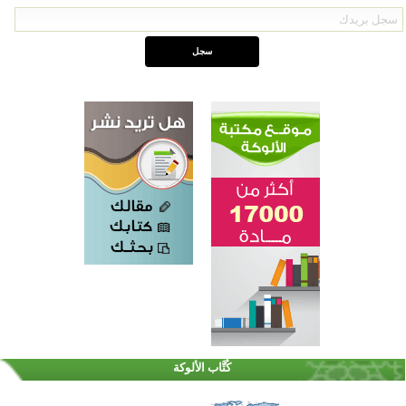
اختتام الدورة التاسعة لمسابقة حفظ وتلاوة القرآن الكريم في أزناكاييف
تيسليتش تختتم برنامجا تعليميا لتعزيز القيم وبناء الشخصية للشباب المسلمين
كُتَّاب الألوكة
اختتام منافسات قرآنية متميزة في بنغلاديش بمشاركة 3000 متسابق