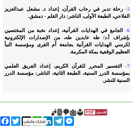
5-
رحلة تدبر في رحاب القرآن، إعداد د. مشعل عبدالعزيز
الفلاحي، الطبعة الأولى، الناشر: دار القلم - دمشق.
6-
الجامع في الهدايات القرآنية، إعداد نخبة من المختصين
بإشراف أ.د/ طه عابدين طه، من الإصدارات الإلكترونية
لكرسي الهدايات القرآنية بجامعة أم القرى ومؤسسة النبأ
العظيم الوقفية بمكة المكرمة.
7-
التفسير المحرر للقرآن الكريم، إعداد الفريق العلمي
بمؤسسة الدرر السنية، الطبعة الثانية، الناشر: مؤسسة الدرر
السنية للنشر.
book
Twitter
WhatsApp
X
LinkedIn
Telegram
Messenger