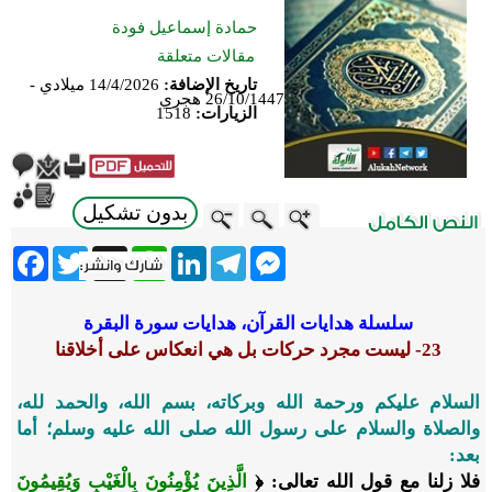
حمادة إسماعيل فودة
مقالات متعلقة
تاريخ الإضافة:
14/4/2026 ميلادي -
26/10/1447 هجري
الزيارات:
1518
بدون تشكيل
ebook
Twitter
WhatsApp
X
LinkedIn
Telegram
Messenger
سلسلة هدايات القرآن، هدايات سورة البقرة
23-
ليست مجرد حركات بل هي انعكاس على أخلاقنا
السلام عليكم ورحمة الله وبركاته، بسم الله، والحمد لله،
والصلاة والسلام على رسول الله صلى الله عليه وسلم؛ أما
بعد:
فلا زلنا مع قول الله تعالى: ﴿
الَّذِينَ يُؤْمِنُونَ بِالْغَيْبِ وَيُقِيمُونَ