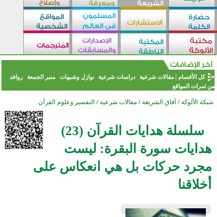
كل الأقسام
|
مقالات شرعية
دراسات شرعية
نوازل وشبهات
منبر الجمعة
روافد
من ثمرات المواقع
شبكة الألوكة
/
آفاق الشريعة
/
مقالات شرعية
/
التفسير وعلوم القرآن
سلسلة هدايات القرآن (23)
هدايات سورة البقرة: ليست
مجرد حركات بل هي انعكاس على
أخلاقنا