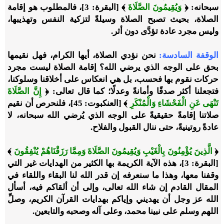
سبحانه: ﴿
وَيُقِيمُونَ الصَّلَاةَ
﴾ [البقرة: 3]، فالمطلوب هو إقامة
الصلاة، بحيث تصبح الصلاة وسيلةً لتزكية النفس وتهذيبها،
وليس مجرد عادة تؤدَّى دون أثر.
الوقفة السادسة:
نحن نؤدي الصلاة، أيها الكرام، فهل نقيمها
بحق على الوجه الذي يرضي الله؟ إقامة الصلاة ليست مجرد
حركات نقوم بها فحسب، بل هي انعكاس على أخلاقنا وسلوكنا،
فتجعلنا أكثر صدقًا وأمانةً وعدلًا؛ كما قال تعالى: ﴿
إِنَّ الصَّلَاةَ
تَنْهَى عَنِ الْفَحْشَاءِ وَالْمُنْكَرِ
﴾ [العنكبوت: 45]، فلنحرص أن نقيم
صلاتنا إقامةً حقيقيةً على الوجه الذي يُرضي الله سبحانه، لا
عادةً روتينيةً، حتى ننال القبول والفلاح.
﴿
الَّذِينَ يُؤْمِنُونَ بِالْغَيْبِ وَيُقِيمُونَ الصَّلَاةَ وَمِمَّا رَزَقْنَاهُمْ يُنْفِقُونَ
﴾
[البقرة: 3]، هذه الآية الكريمة بها الكثير من الهدايات غير التي
وقفنا معها، وهذا ما سنعرفه إن قدر الله لنا البقاء واللقاء في
المقال القادم إن شاء الله تعالى، وإلى أن ألقاكم فيه، أسأل
الله عز وجل أن يهديني وإياكم بهدايات القرآن الكريم، وصلِّ
اللهم وسلم على نبينا محمد، وعلى آله وصحبه والتابعين.