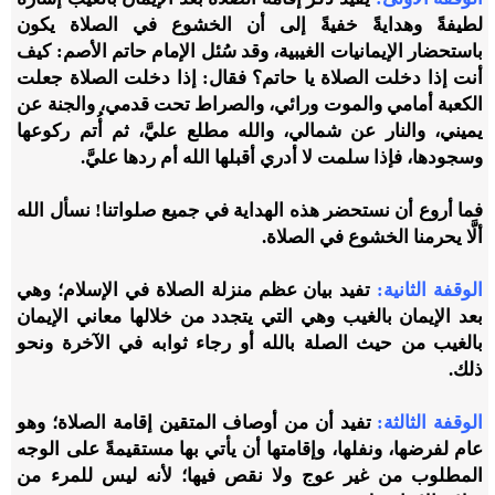
لطيفةً وهدايةً خفيةً إلى أن الخشوع في الصلاة يكون
باستحضار الإيمانيات الغيبية، وقد سُئل الإمام حاتم الأصم: كيف
أنت إذا دخلت الصلاة يا حاتم؟ فقال: إذا دخلت الصلاة جعلت
الكعبة أمامي والموت ورائي، والصراط تحت قدمي، والجنة عن
يميني، والنار عن شمالي، والله مطلع عليَّ، ثم أُتم ركوعها
وسجودها، فإذا سلمت لا أدري أقبلها الله أم ردها عليَّ.
فما أروع أن نستحضر هذه الهداية في جميع صلواتنا! نسأل الله
ألَّا يحرمنا الخشوع في الصلاة.
الوقفة الثانية:
تفيد بيان عظم منزلة الصلاة في الإسلام؛ وهي
بعد الإيمان بالغيب وهي التي يتجدد من خلالها معاني الإيمان
بالغيب من حيث الصلة بالله أو رجاء ثوابه في الآخرة ونحو
ذلك.
الوقفة الثالثة:
تفيد أن من أوصاف المتقين إقامة الصلاة؛ وهو
عام لفرضها، ونفلها، وإقامتها أن يأتي بها مستقيمةً على الوجه
المطلوب من غير عوج ولا نقص فيها؛ لأنه ليس للمرء من