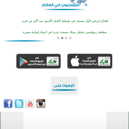
أكثر من 400 طالب يشاركون في مسابقة المعلومات الإسلامية بأستراليا
افتتاح تاريخي لأول مسجد في بلييفليا بالجبل الأسود منذ أكثر من قرن
منطقة ريبوفسي تحتفل بميلاد مسجد جديد في أجواء إيمانية مميزة
أكبر مشروع إسلامي في ريف أستراليا يفتتح أبوابه بعد سنوات من العمل والعطاء
القرآن والتربية في صدارة البرامج الصيفية للمسلمين في بينزا وساراتوف وموردوفيا هذا العام
اختتام الدورة التاسعة لمسابقة حفظ وتلاوة القرآن الكريم في أزناكاييف
تيسليتش تختتم برنامجا تعليميا لتعزيز القيم وبناء الشخصية للشباب المسلمين
اختتام منافسات قرآنية متميزة في بنغلاديش بمشاركة 3000 متسابق
أكثر من 400 طالب يشاركون في مسابقة المعلومات الإسلامية بأستراليا