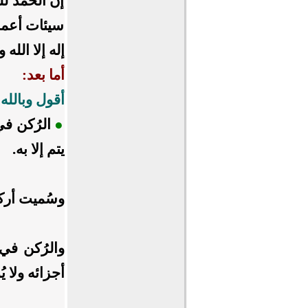
إن الحمد لل
سيئات أعمال
إله إلا الل
أما بعد:
أقول وبالله 
●
الرُكن في
يتم إلا به.
وسُميت أركان
والرُكن في
أجزائه ولا ي