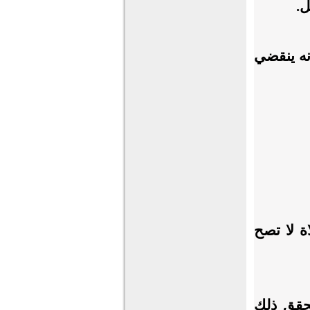
ل.
نه ينقضي
ة لا تصح
يتحقق ذلك