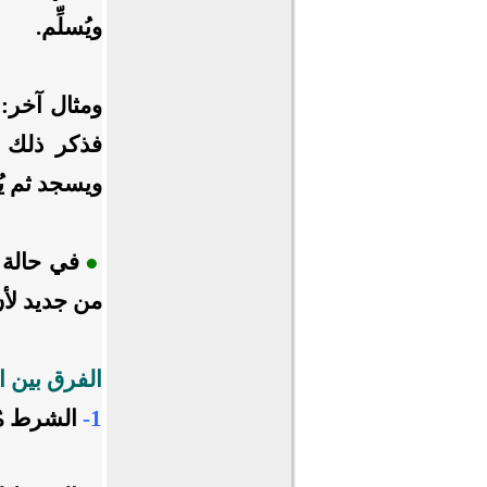
ويُسلِّم.
ومثال آخر:
فذكر ذلك ب
ويسجد ثم يُ
●
في حالة إ
من جديد لأن 
الفرق بين ا
1-
الشرط مُت