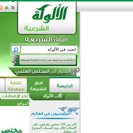
القرآن والتربية في صدارة البرامج
الصيفية للمسلمين في بينزا
وساراتوف وموردوفيا هذا العام
اختتام الدورة التاسعة لمسابقة حفظ
وتلاوة القرآن الكريم في أزناكاييف
كُتَّاب الألوكة
أكثر من 100 شخص يتعرفون على
المواقع
الإسلام خلال يوم المسجد المفتوح
في ميلفيل
اختتام منافسات قرآنية متميزة في
بنغلاديش بمشاركة 3000 متسابق
أكثر من 400 طالب يشاركون في
مختصر 
مسابقة المعلومات الإسلامية