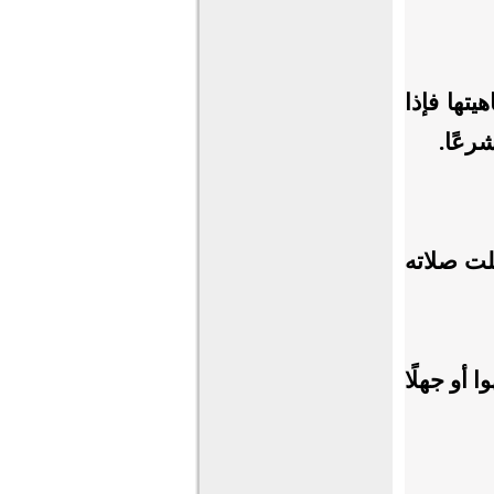
تها فإذا
رعًا.
طلت صلاته
 أو جهلًا