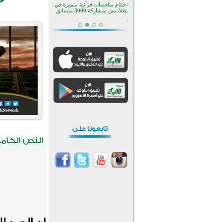
بأستراليا
افتتاح تاريخي لأول مسجد في بلييفليا
بالجبل الأسود منذ أكثر من قرن
منطقة ريبوفسي تحتفل بميلاد
مسجد جديد في أجواء إيمانية مميزة
أكبر مشروع إسلامي في ريف
أستراليا يفتتح أبوابه بعد سنوات من
العمل والعطاء
القرآن والتربية في صدارة البرامج
الصيفية للمسلمين في بينزا
وساراتوف وموردوفيا هذا العام
اختتام الدورة التاسعة لمسابقة حفظ
وتلاوة القرآن الكريم في أزناكاييف
أكثر من 100 شخص يتعرفون على
الإسلام خلال يوم المسجد المفتوح
في ميلفيل
اختتام منافسات قرآنية متميزة في
بنغلاديش بمشاركة 3000 متسابق