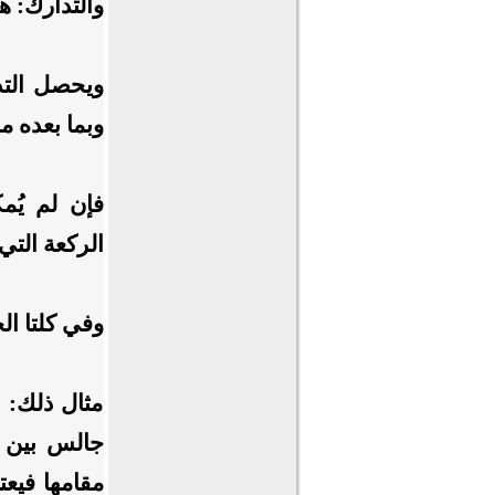
والتدارك: هو
ويحصل التدا
وبما بعده م
فإن لم يُم
الركعة التي 
وفي كلتا ال
مثال ذلك: 
جالس بين ال
مقامها فيعت