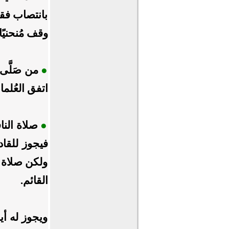
بانتصاب فقر
وقف مُنحنيًا
●
من صَلَّى
اتفق العُلما
●
صلاة النا
فيجوز للقاد
ولكن صلاة 
القائم.
ويجوز له أي