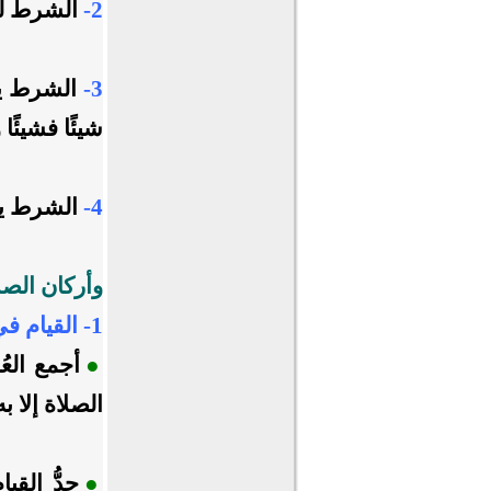
2-
الشرط ليس
3-
الشرط يج
شيئًا فشيئًا
4-
الشرط يسق
وأركان الصل
1- القيام في الفرض مع القُدرة:
●
أجمع العُ
الصلاة إلا به
●
حدُّ القي