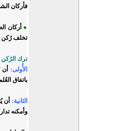
فأركان الشي
●
أركان الص
تخلف رُكن وا
ترك الرُكن 
الأُولى:
أن ي
باتفاق العُلم
الثانية:
أن يُ
وأمكنه تدارك