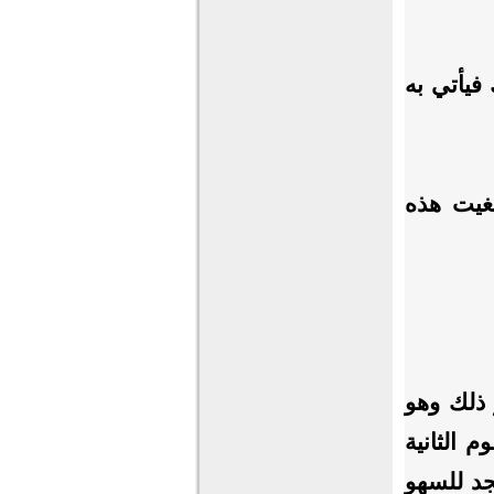
فيأتي به
لغيت هذه
 ذلك وهو
م الثانية
سجد للسهو